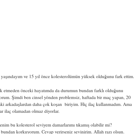
 yaşındayım ve 15 yıl önce kolesterolümün yüksek olduğunu fark ettim
rk etmeden önceki hayatımda da durumun bundan farklı olduğunu
orum. Şimdi ben cinsel yönden problemsiz, haftada bir maç yapan, 20
aki arkadaşlardan daha çok koşan biriyim. Hiç ilaç kullanmadım. Ama
ar ilaç olamadan olmaz diyorlar.
enim bu kolesterol seviyem damarlarımı tıkamış olabilir mi?
bundan korkuyorum. Cevap verirseniz sevinirim. Allah razı olsun.