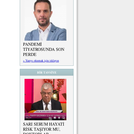
PANDEMİ
TİYATROSUNDA SON
PERDE
» Yazıyı okumak için tıklayın
BİR TAVSİYE
.
SARI SERUM HAYATİ
RİSK TAŞIYOR MU,