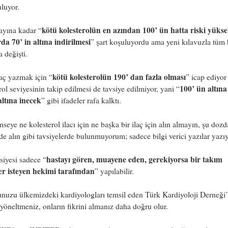
luyor.
kötü kolesterolün en azından 100’ ün hatta riski yüks
ayına kadar “
da 70’ in altına indirilmesi
” şart koşuluyordu ama yeni kılavuzla tüm 
a değişti.
kötü kolesterolün 190’ dan fazla olması
laç yazmak için “
” icap ediyor
100’ ün altına
rol seviyesinin takip edilmesi de tavsiye edilmiyor, yani “
altına inecek
” gibi ifadeler rafa kalktı.
seye ne kolesterol ilacı için ne başka bir ilaç için alın almayın, şu dozda
de alın gibi tavsiyelerde bulunmuyorum; sadece bilgi verici yazılar yaz
hastayı gören, muayene eden, gerekiyorsa bir takım
vsiyesi sadece “
ler isteyen hekimi tarafından
” yapılabilir.
nuzu ülkemizdeki kardiyologları temsil eden Türk Kardiyoloji Derneği’
öneltmeniz, onların fikrini almanız daha doğru olur.