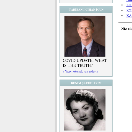
KO
TABİBAN-I CİHAN İÇÜN
KO
KA
Siz d
COVID UPDATE: WHAT
IS THE TRUTH?
» Yazıyı okumak için tıklayın
BENİM ŞARKILARIM