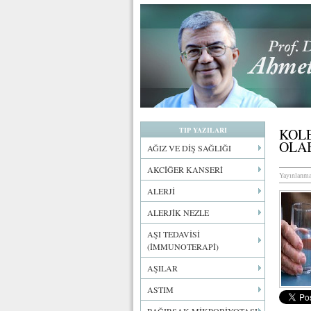
TIP YAZILARI
KOL
OLAB
AĞIZ VE DİŞ SAĞLIĞI
AKCİĞER KANSERİ
Yayınlanma
ALERJİ
ALERJİK NEZLE
AŞI TEDAVİSİ
(İMMUNOTERAPİ)
AŞILAR
ASTIM