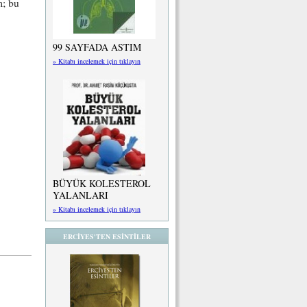
m; bu
99 SAYFADA ASTIM
» Kitabı incelemek için tıklayın
BÜYÜK KOLESTEROL
YALANLARI
» Kitabı incelemek için tıklayın
ERCİYES'TEN ESİNTİLER