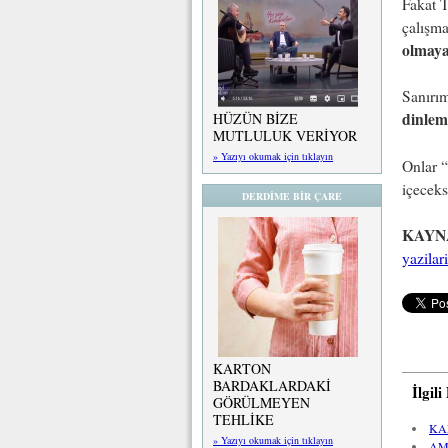
Fakat 
çalışma
olmaya
Sanırım
dinlem
HÜZÜN BİZE
MUTLULUK VERİYOR
» Yazıyı okumak için tıklayın
Onlar “
içeceks
DERDİME BİR ÇARE
KAYN
yazilar
KARTON
BARDAKLARDAKİ
İlgil
GÖRÜLMEYEN
TEHLİKE
KA
» Yazıyı okumak için tıklayın
AM