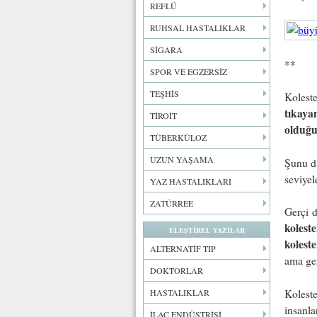
REFLÜ
RUHSAL HASTALIKLAR
SİGARA
**
SPOR VE EGZERSİZ
TEŞHİS
Koleste
tıkayan
TİROİT
olduğ
TÜBERKÜLOZ
UZUN YAŞAMA
Şunu da
seviyel
YAZ HASTALIKLARI
ZATÜRREE
Gerçi d
koleste
ELEŞTİREL YAZILAR
kolest
ALTERNATİF TIP
ama ger
DOKTORLAR
Koleste
HASTALIKLAR
insanla
İLAÇ ENDÜSTRİSİ