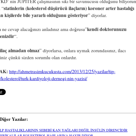
TKD’ nin JUPITER çalışmasının sıkı bir savunucusu olduğunu biliyoru
statinlerin (kolesterol düşürücü ilaçların) koroner arter hastalığı
 “
n kişilerde bile yararlı olduğunu gösteriyor
” diyorlar.
kendi doktorunuzu
 ne cevap alacağınızı anladınız ama doğrusu”
enizdir
“.
ilaç almadan olmaz
” diyorlarsa, onlara uymak zorundasınız, ilacı
iniz çünkü sizden sorumlu olan onlardır.
AK:
http://ahmetrasimkucukusta.com/2013/12/25/yazilar/tip-
i/kolesterol/turk-kardiyoloji-dernegi-nin-yazisi/
i Diğer Yazılar:
LP HASTALIKLARININ SEBEBİ KAN YAĞLARI DEĞİL İNSÜLİN DİRENCİDİR
ERİKALILAR KOLESTEROL HAPLARINA HAYIR DİYOR