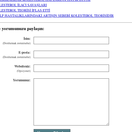
LESTEROL İLACI SAVAŞLARI
LESTEROL TEORİSİ İFLAS ETTİ
LP HASTALIKLARINDAKİ ARTIŞIN SEBEBİ KOLESTEROL TEORİSİDİR
e yorumunuzu paylaşın:
İsim:
(Doldurmak zorunludur)
E-posta:
(Doldurmak zorunludur)
Websiteniz:
(Opsiyonel)
Yorumunuz: