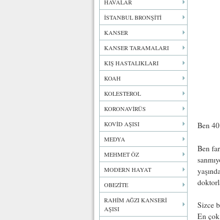
HAVALAR
İSTANBUL BRONŞİTİ
KANSER
KANSER TARAMALARI
KIŞ HASTALIKLARI
KOAH
KOLESTEROL
KORONAVİRÜS
KOVİD AŞISI
Ben 40
MEDYA
Ben fa
MEHMET ÖZ
sanmıy
MODERN HAYAT
yaşınd
doktorl
OBEZİTE
RAHİM AĞZI KANSERİ
Sizce b
AŞISI
En çok 