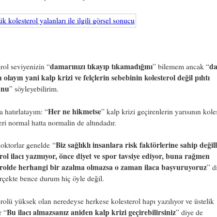
damarınızı tıkayıp tıkamadığını
d
rol seviyenizin “
” bilemem ancak “
 olayın yani kalp krizi ve felçlerin sebebinin kolesterol değil pıhtı
unu
” söyleyebilirim.
Her ne hikmetse
 hatırlatayım: “
” kalp krizi geçirenlerin yarısının kole
eri normal hatta normalin de altındadır.
Biz sağlıklı insanlara risk faktörlerine sahip değil
oktorlar genelde “
rol ilacı yazmıyor, önce diyet ve spor tavsiye ediyor, buna rağmen
erolde herhangi bir azalma olmazsa o zaman ilaca başvuruyoruz
” d
çekte bence durum hiç öyle değil.
rolü yüksek olan neredeyse herkese kolesterol hapı yazılıyor ve üstelik
Bu ilacı almazsanız aniden kalp krizi geçirebilirsiniz
r “
” diye de