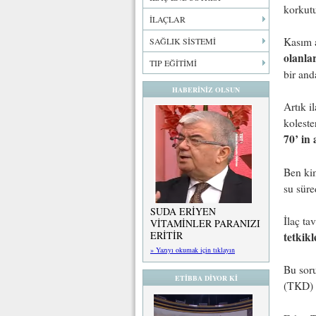
korkutu
İLAÇLAR
Kasım 
SAĞLIK SİSTEMİ
olanlar
TIP EĞİTİMİ
bir and
HABERİNİZ OLSUN
Artık i
koleste
70’ in 
Ben kim
su süre
SUDA ERİYEN
İlaç ta
VİTAMİNLER PARANIZI
ERİTİR
tetkik
» Yazıyı okumak için tıklayın
Bu soru
ETİBBA DİYOR Kİ
(TKD) y