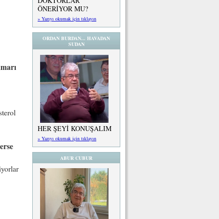
DOKTORLAR
ÖNERİYOR MU?
» Yazıyı okumak için tıklayın
ORDAN BURDAN... HAVADAN
SUDAN
amarı
sterol
HER ŞEYİ KONUŞALIM
» Yazıyı okumak için tıklayın
lerse
ABUR CUBUR
iyorlar