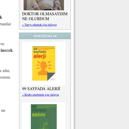
DOKTOR OLMASAYDIM
ek
NE OLURDUM
bunlar
» Yazıyı okumak için tıklayın
YENİ KİTAPLAR
 ve
 inecek
 alın,
ıyorum.
99 SAYFADA ALERJİ
» Kitabı incelemek için tıklayın
 ne