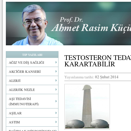
TIP YAZILARI
TESTOSTERON TEDAV
KARARTABİLİR
AĞIZ VE DİŞ SAĞLIĞI
AKCİĞER KANSERİ
02 Şubat 2014
Yayınlanma tarihi:
ALERJİ
ALERJİK NEZLE
AŞI TEDAVİSİ
(İMMUNOTERAPİ)
AŞILAR
ASTIM