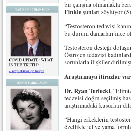
bir çalışma olmamakla ber
TABİBAN-I CİHAN İÇÜN
Finkle
şunları söylüyor (5)
“Testosteron tedavisi kanın
bu durum damarları ince ol
Testosteron desteği dolaşım
Östrojen tedavisi kadınlard
COVID UPDATE: WHAT
sorunlarla ilişkilendirilmişt
IS THE TRUTH?
» Yazıyı okumak için tıklayın
Araştırmaya itirazlar var
BENİM ŞARKILARIM
Dr. Ryan Terlecki
, “Elimi
tedavisi doğru seçilmiş has
araştırmadaki kusurları dile
“Hangi erkeklerin testoster
özellikle jel ve yama forml