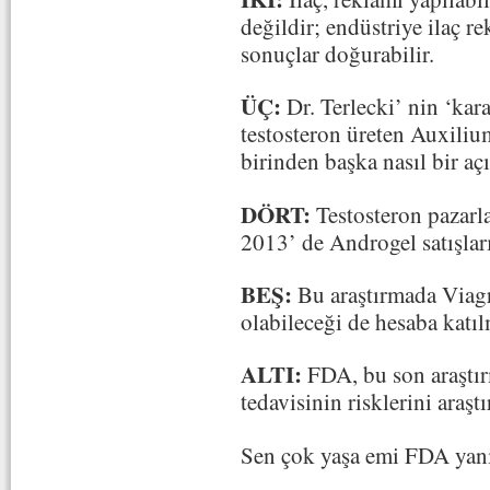
değildir; endüstriye ilaç re
sonuçlar doğurabilir.
ÜÇ:
Dr. Terlecki’ nin ‘ka
testosteron üreten Auxiliu
birinden başka nasıl bir aç
DÖRT:
Testosteron pazarla
2013’ de Androgel satışları
BEŞ:
Bu araştırmada Viagr
olabileceği de hesaba katıl
ALTI:
FDA, bu son araştırm
tedavisinin risklerini araşt
Sen çok yaşa emi FDA yani