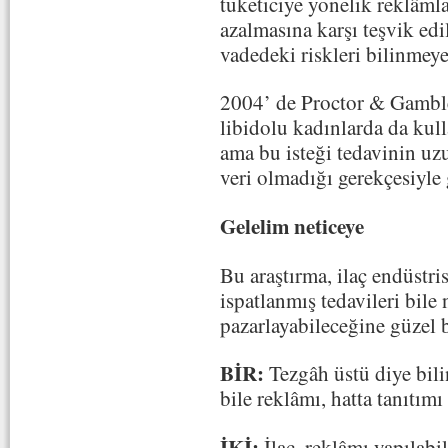
tüketiciye yönelik reklâmla
azalmasına karşı teşvik edi
vadedeki riskleri bilinmey
2004’ de Proctor & Gamble 
libidolu kadınlarda da kul
ama bu isteği tedavinin uzu
veri olmadığı gerekçesiyle g
Gelelim neticeye
Bu araştırma, ilaç endüstri
ispatlanmış tedavileri bile 
pazarlayabileceğine güzel b
BİR:
Tezgâh üstü diye bilin
bile reklâmı, hatta tanıtımı
İKİ:
İlaç, reklâmı yapılabi