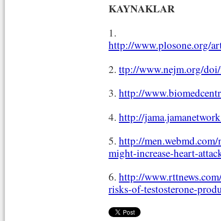
KAYNAKLAR
1.
http://www.plosone.org/
2.
ttp://www.nejm.org/do
3.
http://www.biomedcent
4.
http://jama.jamanetwork
5.
http://men.webmd.com/n
might-increase-heart-attac
6.
http://www.rttnews.com/
risks-of-testosterone-pro