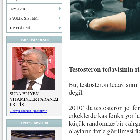
İLAÇLAR
SAĞLIK SİSTEMİ
TIP EĞİTİMİ
HABERİNİZ OLSUN
Testosteron tedavisinin ri
Bu, testosteron tedavisinin 
değil.
SUDA ERİYEN
VİTAMİNLER PARANIZI
ERİTİR
2010’ da testosteron jel f
» Yazıyı okumak için tıklayın
erkeklerde kas fonksiyonlar
küçük randomize bir çalış
ETİBBA DİYOR Kİ
olayların fazla görülmesi üz