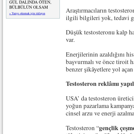
GÜL DALINDA ÖTEN,
BÜLBÜLÜN OLSAM
Araştırmacıların testostero
» Yazıyı okumak için tıklayın
ilgili bilgileri yok, tedavi 
Düşük testosteronu kalp has
var.
Enerjilerinin azaldığını hi
başvurmalı ve önce tiroit h
benzer şikâyetlere yol açan
Testosteron reklâmı yapıl
USA’ da testosteron üretici
yoğun pazarlama kampanyal
cinsel arzu ve enerji azalma
gençlik çeşm
Testosteron “