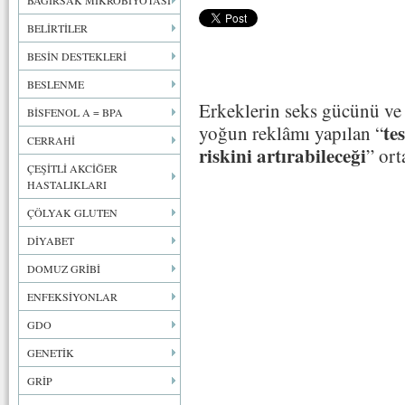
BAĞIRSAK MİKROBİYOTASI
BELİRTİLER
BESİN DESTEKLERİ
BESLENME
Erkeklerin seks gücünü ve e
BİSFENOL A = BPA
te
yoğun reklâmı yapılan “
CERRAHİ
riskini artırabileceği
” ort
ÇEŞİTLİ AKCİĞER
HASTALIKLARI
ÇÖLYAK GLUTEN
DİYABET
DOMUZ GRİBİ
ENFEKSİYONLAR
GDO
GENETİK
GRİP