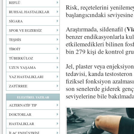
REFLÜ
Risk, reçetelerini yenileme
RUHSAL HASTALIKLAR
başlangıcındaki seviyesine
SİGARA
Vi
Araştırmada, sildenafil (
SPOR VE EGZERSİZ
benzer endikasyonlarla kull
TEŞHİS
etkilemedikleri bilinen fos
TİROİT
bin 279 kişi de kontrol gru
TÜBERKÜLOZ
Jel, plaster veya enjeksiyo
UZUN YAŞAMA
tedavisi, kanda testosteron
YAZ HASTALIKLARI
fiziksel fonksiyon azalması
ZATÜRREE
son senelerde giderek genç 
seviyelerine bile bakılmada
ELEŞTİREL YAZILAR
ALTERNATİF TIP
DOKTORLAR
HASTALIKLAR
İLAÇ ENDÜSTRİSİ