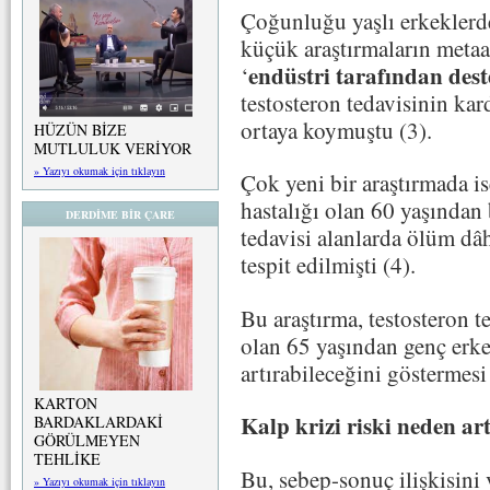
Çoğunluğu yaşlı erkeklerd
küçük araştırmaların metaan
endüstri tarafından des
‘
testosteron tedavisinin kard
ortaya koymuştu (3).
HÜZÜN BİZE
MUTLULUK VERİYOR
» Yazıyı okumak için tıklayın
Çok yeni bir araştırmada i
hastalığı olan 60 yaşından
DERDİME BİR ÇARE
tedavisi alanlarda ölüm dâh
tespit edilmişti (4).
Bu araştırma, testosteron te
olan 65 yaşından genç erkek
artırabileceğini göstermes
KARTON
Kalp krizi riski neden ar
BARDAKLARDAKİ
GÖRÜLMEYEN
TEHLİKE
Bu, sebep-sonuç ilişkisin
» Yazıyı okumak için tıklayın