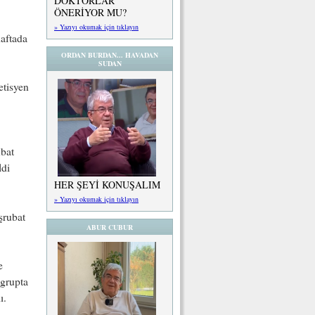
DOKTORLAR
ÖNERİYOR MU?
» Yazıyı okumak için tıklayın
haftada
ORDAN BURDAN... HAVADAN
SUDAN
etisyen
ubat
ldi
HER ŞEYİ KONUŞALIM
» Yazıyı okumak için tıklayın
şrubat
ABUR CUBUR
e
 grupta
ı.