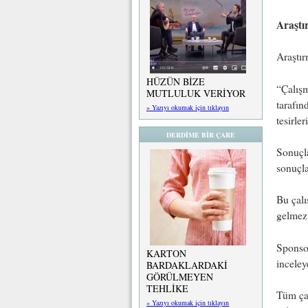
Araştı
Araştı
HÜZÜN BİZE
“Çalış
MUTLULUK VERİYOR
tarafın
» Yazıyı okumak için tıklayın
tesirler
DERDİME BİR ÇARE
Sonuçla
sonuçla
Bu çalı
gelmez
Sponsor
KARTON
inceleye
BARDAKLARDAKİ
GÖRÜLMEYEN
TEHLİKE
Tüm çal
» Yazıyı okumak için tıklayın