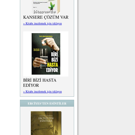
KANSERE ÇÖZÜM VAR
» Kitabı incelemek için tıklayın
BİRİ BİZİ HASTA
EDİYOR
» Kitabı incelemek için tıklayın
ERCİYES'TEN ESİNTİLER