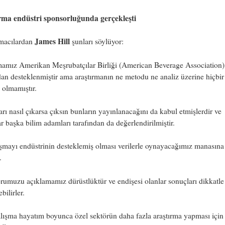
rma endüstri sponsorluğunda gerçekleşti
James Hill
rmacılardan
şunları söylüyor:
mamız Amerikan Meşrubatçılar Birliği (American Beverage Association)
dan desteklenmiştir ama araştırmanın ne metodu ne analiz üzerine hiçbir
i olmamıştır.
rı nasıl çıkarsa çıksın bunların yayınlanacağını da kabul etmişlerdir ve
r başka bilim adamları tarafından da değerlendirilmiştir.
şmayı endüstrinin desteklemiş olması verilerle oynayacağımız manasına
.
umuzu açıklamamız dürüstlüktür ve endişesi olanlar sonuçları dikkatle
bilirler.
ışma hayatım boyunca özel sektörün daha fazla araştırma yapması için