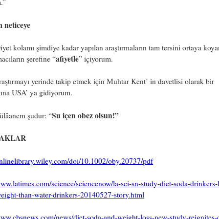
m.”
m neticeye
yet kolamı şimdiye kadar yapılan araştırmaların tam tersini ortaya koya
afiyetle
macıların şerefine “
” içiyorum.
aştırmayı yerinde takip etmek için Muhtar Kent’ in davetlisi olarak bir
ğına USA’ ya gidiyorum.
Su içen obez olsun!”
lâanem şudur: “
AKLAR
onlinelibrary.wiley.com/doi/10.1002/oby.20737/pdf
www.latimes.com/science/sciencenow/la-sci-sn-study-diet-soda-drinkers-l
eight-than-water-drinkers-20140527-story.html
/www.cbsnews.com/news/diet-soda-and-weight-loss-new-study-reignites-