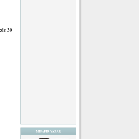
zde 30
MİSAFİR YAZAR