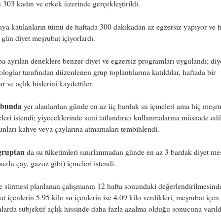
 303 kadın ve erkek üzerinde gerçekleştirildi.
ya katılanların tümü de haftada 300 dakikadan az egzersiz yapıyor ve 
 gün diyet meşrubat içiyorlardı.
ba ayrılan deneklere benzer diyet ve egzersiz programları uygulandı; diy
ologlar tarafından düzenlenen grup toplantılarına katıldılar, haftada bir
lar ve açlık hislerini kaydettiler.
ubunda
yer alanlardan günde en az üç bardak su içmeleri ama hiç meşr
eri istendi; yiyeceklerinde suni tatlandırıcı kullanmalarına müsaade edi
unları kahve veya çaylarına atmamaları tembihlendi.
gruptan
da su tüketimleri sınırlanmadan günde en az 3 bardak diyet me
buzlu çay, gazoz gibi) içmeleri istendi.
e sürmesi planlanan çalışmanın 12 hafta sonundaki değerlendirilmesind
t içenlerin 5.95 kilo su içenlerin ise 4.09 kilo verdikleri, meşrubat içen
nlarda sübjektif açlık hissinde daha fazla azalma olduğu sonucuna varıld