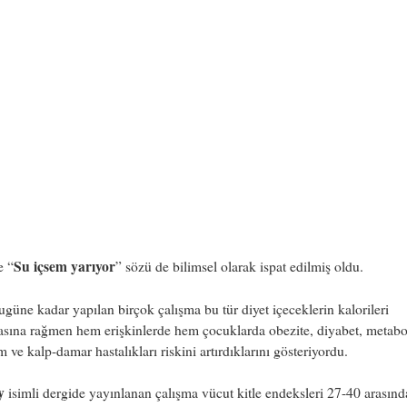
Su içsem yarıyor
e “
” sözü de bilimsel olarak ispat edilmiş oldu.
güne kadar yapılan birçok çalışma bu tür diyet içeceklerin kalorileri
sına rağmen hem erişkinlerde hem çocuklarda obezite, diyabet, metabo
 ve kalp-damar hastalıkları riskini artırdıklarını gösteriyordu.
y
isimli dergide yayınlanan çalışma vücut kitle endeksleri 27-40 arasınd