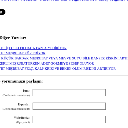
i Diğer Yazılar:
YET İÇECEKLER DAHA FAZLA YEDİRİYOR
YET MEŞRUBAT KÖR EDİYOR
R KÜÇÜK BARDAK MEŞRUBAT VEYA MEYVE SUYU BİLE KANSER RİSKİNİ ARTI
KERLİ MEŞRUBAT ERKEN ÂDET GÖRMEYE SEBEP OLUYOR
YET MEŞRUBAT FELÇ, KALP KRİZİ VE ERKEN ÖLÜM RİSKİNİ ARTIRIYOR
e yorumunuzu paylaşın:
İsim:
(Doldurmak zorunludur)
E-posta:
(Doldurmak zorunludur)
Websiteniz:
(Opsiyonel)