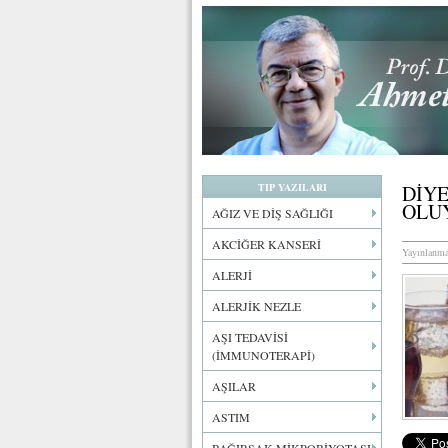
TIP YAZILARI
DİYE
OLU
AĞIZ VE DİŞ SAĞLIĞI
AKCİĞER KANSERİ
Yayınlanma
ALERJİ
ALERJİK NEZLE
AŞI TEDAVİSİ
(İMMUNOTERAPİ)
AŞILAR
ASTIM