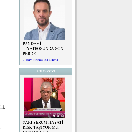
PANDEMİ
TİYATROSUNDA SON
PERDE
» Yazıyı okumak için tıklayın
BİR TAVSİYE
lik
SARI SERUM HAYATİ
RİSK TAŞIYOR MU,
a