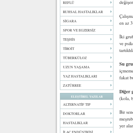
değişen
REFLÜ
RUHSAL HASTALIKLAR
Çalışma
SİGARA
en az 3
SPOR VE EGZERSİZ
İki gru
TEŞHİS
ve psik
TİROİT
tartıldı
TÜBERKÜLOZ
Su gr
UZUN YAŞAMA
içmemel
YAZ HASTALIKLARI
fakat b
ZATÜRREE
Diğer 
ELEŞTİREL YAZILAR
(kola, 
ALTERNATİF TIP
Bir sen
DOKTORLAR
meşruba
HASTALIKLAR
yer ala
İLAÇ ENDÜSTRİSİ