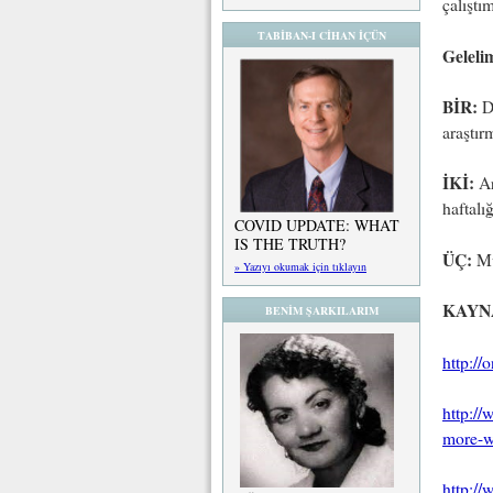
çalıştı
TABİBAN-I CİHAN İÇÜN
Geleli
BİR:
Di
araştır
İKİ:
Ar
haftalı
COVID UPDATE: WHAT
IS THE TRUTH?
ÜÇ:
Mü
» Yazıyı okumak için tıklayın
KAYN
BENİM ŞARKILARIM
http://
http://
more-w
http:/