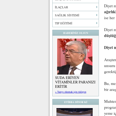
Diyet m
İLAÇLAR
ağırlık
SAĞLIK SİSTEMİ
ise her
TIP EĞİTİMİ
Diyet m
HABERİNİZ OLSUN
düştü
Diyet m
Araştır
unsuru 
gerekti
SUDA ERİYEN
VİTAMİNLER PARANIZI
Bu, meş
ERİTİR
bir ara
» Yazıyı okumak için tıklayın
Muhteme
ETİBBA DİYOR Kİ
program
yeme iç