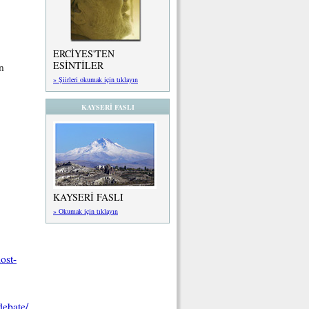
ERCİYES'TEN
ESİNTİLER
n
» Şiirleri okumak için tıklayın
KAYSERİ FASLI
KAYSERİ FASLI
» Okumak için tıklayın
ost-
debate/