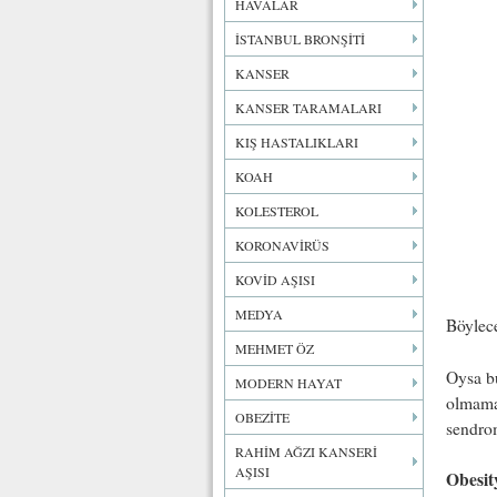
HAVALAR
İSTANBUL BRONŞİTİ
KANSER
KANSER TARAMALARI
KIŞ HASTALIKLARI
KOAH
KOLESTEROL
KORONAVİRÜS
KOVİD AŞISI
MEDYA
Böylec
MEHMET ÖZ
Oysa bu
MODERN HAYAT
olmama
OBEZİTE
sendrom
RAHİM AĞZI KANSERİ
AŞISI
Obesit