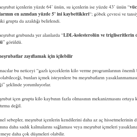
vüc
eşrubat içenlerin yüzde 64’ ünün, su içenlerin ise yüzde 43’ ünün “
larının en azından yüzde 5’ ini kaybettikleri
“; göbek çevresi ve tans
 iki grupta da azaldığı belirlendi.
LDL-kolesterolün ve trigliseritlerin 
eşrubat grubunda yer alanlarda “
ğü
” görüldü.
eşrubatlar zayıflamak için içilebilir
macılar bu neticeyi “gazlı içeceklerin kilo verme programlarının önemli 
olabileceği, bunları içmek isteyenlere bu meşrubatların yasaklanmamas
ği” şeklinde yorumluyorlar.
rubat içen grupta kilo kaybının fazla olmasının mekanizmasını ortaya 
ştırma değil.
l sebepler, meşrubat içenlerin kendilerini daha az aç hissetmelerinin d
ına daha sadık kalmalarını sağlaması veya meşrubat içmeleri yasaklana
meye daha çok düşmeleri olabilir.