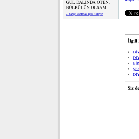
GÜL DALINDA ÖTEN,
BÜLBÜLÜN OLSAM
» Yazıyı okumak için tıklayın
İlgil
Dİ
Dİ
Bİ
ŞE
Dİ
Siz d