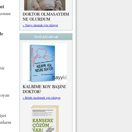
ut
iyonun
DOKTOR OLMASAYDIM
NE OLURDUM
» Yazıyı okumak için tıklayın
de
YENİ KİTAPLAR
bir
ı
KALBİME KOY BAŞINI
DOKTOR!
koyan
» Kitabı incelemek için tıklayın
iyet
nların