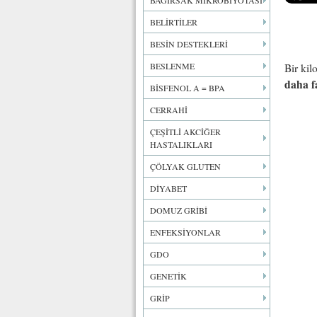
BAĞIRSAK MİKROBİYOTASI
BELİRTİLER
BESİN DESTEKLERİ
BESLENME
Bir kil
daha fa
BİSFENOL A = BPA
CERRAHİ
ÇEŞİTLİ AKCİĞER
HASTALIKLARI
ÇÖLYAK GLUTEN
DİYABET
DOMUZ GRİBİ
ENFEKSİYONLAR
GDO
GENETİK
GRİP