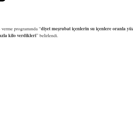
diyet meşrubat içenlerin su içenlere oranla yü
o verme programında “
zla kilo verdikleri
” belirlendi.