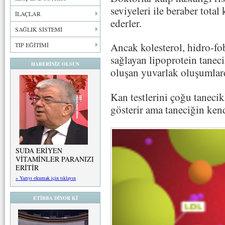
seviyeleri ile beraber total 
İLAÇLAR
ederler.
SAĞLIK SİSTEMİ
Ancak kolesterol, hidro-fo
TIP EĞİTİMİ
sağlayan lipoprotein taneci
HABERİNİZ OLSUN
oluşan yuvarlak oluşumlardı
Kan testlerini çoğu tanecik
gösterir ama taneciğin kend
SUDA ERİYEN
VİTAMİNLER PARANIZI
ERİTİR
» Yazıyı okumak için tıklayın
ETİBBA DİYOR Kİ