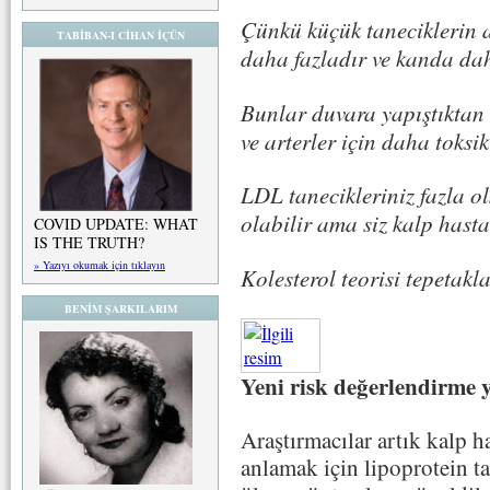
Çünkü küçük taneciklerin 
TABİBAN-I CİHAN İÇÜN
daha fazladır ve kanda dah
Bunlar duvara yapıştıktan 
ve arterler için daha toksik
LDL tanecikleriniz fazla ol
olabilir ama siz kalp hastal
COVID UPDATE: WHAT
IS THE TRUTH?
» Yazıyı okumak için tıklayın
Kolesterol teorisi tepetakl
BENİM ŞARKILARIM
Yeni risk değerlendirme 
Araştırmacılar artık kalp ha
anlamak için lipoprotein t