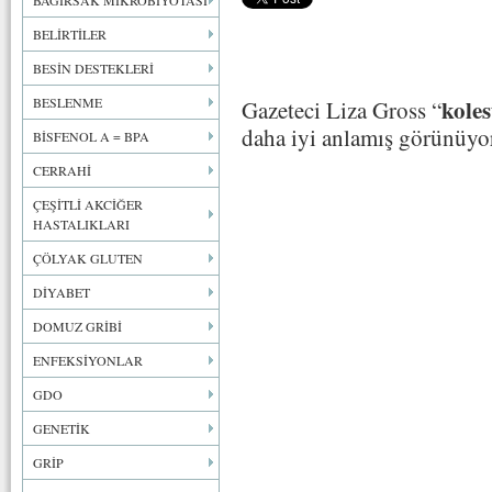
BAĞIRSAK MİKROBİYOTASI
BELİRTİLER
BESİN DESTEKLERİ
BESLENME
koles
Gazeteci Liza Gross “
daha iyi anlamış görünüyo
BİSFENOL A = BPA
CERRAHİ
ÇEŞİTLİ AKCİĞER
HASTALIKLARI
ÇÖLYAK GLUTEN
DİYABET
DOMUZ GRİBİ
ENFEKSİYONLAR
GDO
GENETİK
GRİP