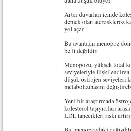
daha düşük oluyor.
Arter duvarları içinde kol
demek olan ateroskleroz ka
yol açar.
Bu avantajın menopoz dön
belli değildir.
Menopozu, yüksek total kole
seviyeleriyle ilişkilendire
düşük östrojen seviyeleri 
metabolizmasını değiştirebi
Yeni bir araştırmada östro
kolesterol taşıyıcıları aras
LDL tanecikleri riski artır
Bu, menopozdaki değişikli