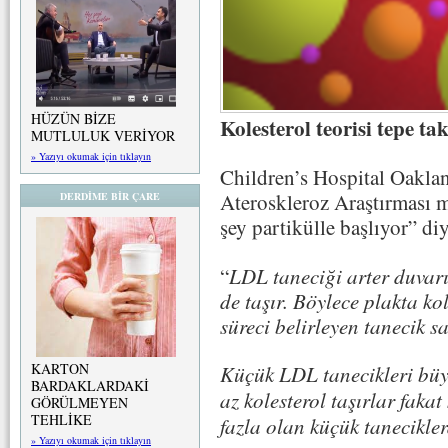
HÜZÜN BİZE
Kolesterol teorisi tepe ta
MUTLULUK VERİYOR
» Yazıyı okumak için tıklayın
Children’s Hospital Oaklan
Ateroskleroz Araştırması
DERDİME BİR ÇARE
şey partikülle başlıyor” di
“
LDL taneciği arter duvarı
de taşır. Böylece plakta k
süreci belirleyen tanecik s
KARTON
Küçük LDL tanecikleri bü
BARDAKLARDAKİ
az kolesterol taşırlar fakat 
GÖRÜLMEYEN
TEHLİKE
fazla olan küçük tanecikler
» Yazıyı okumak için tıklayın