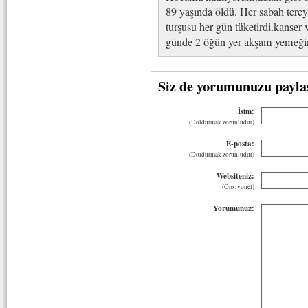
89 yaşında öldü. Her sabah tere
turşusu her gün tüketirdi.kanse
günde 2 öğün yer akşam yemeğini
Siz de yorumunuzu payla
İsim:
(Doldurmak zorunludur)
E-posta:
(Doldurmak zorunludur)
Websiteniz:
(Opsiyonel)
Yorumunuz: