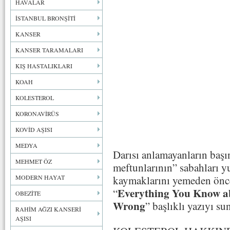
HAVALAR
İSTANBUL BRONŞİTİ
KANSER
KANSER TARAMALARI
KIŞ HASTALIKLARI
KOAH
KOLESTEROL
KORONAVİRÜS
KOVİD AŞISI
MEDYA
Darısı anlamayanların başı
MEHMET ÖZ
meftunlarının” sabahları yu
MODERN HAYAT
kaymaklarını yemeden önce
Everything You Know ab
“
OBEZİTE
Wrong
” başlıklı yazıyı s
RAHİM AĞZI KANSERİ
AŞISI