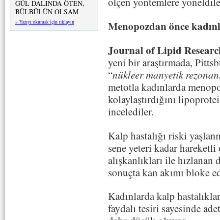
ölçen yöntemlere yöneldile
GÜL DALINDA ÖTEN,
BÜLBÜLÜN OLSAM
» Yazıyı okumak için tıklayın
Menopozdan önce kadınla
Journal of Lipid Researc
yeni bir araştırmada, Pittsb
“
nükleer manyetik rezonans
metotla kadınlarda menopo
kolaylaştırdığını lipoprotei
incelediler.
Kalp hastalığı riski yaşlan
sene yeteri kadar hareketl
alışkanlıkları ile hızlana
sonuçta kan akımı bloke ed
Kadınlarda kalp hastalıkları
faydalı tesiri sayesinde ad