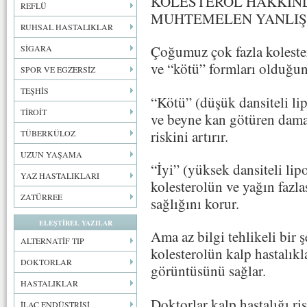
KOLESTEROL HAKKIND
REFLÜ
MUHTEMELEN YANLIŞ
RUHSAL HASTALIKLAR
Çoğumuz çok fazla kolester
SİGARA
ve “kötü” formları olduğunu
SPOR VE EGZERSİZ
TEŞHİS
“Kötü” (düşük dansiteli li
TİROİT
ve beyne kan götüren damarl
riskini artırır.
TÜBERKÜLOZ
UZUN YAŞAMA
“İyi” (yüksek dansiteli lip
YAZ HASTALIKLARI
kolesterolün ve yağın fazl
ZATÜRREE
sağlığını korur.
ELEŞTİREL YAZILAR
Ama az bilgi tehlikeli bir 
ALTERNATİF TIP
kolesterolün kalp hastalıkl
DOKTORLAR
görüntüsünü sağlar.
HASTALIKLAR
Doktorlar kalp hastalığı r
İLAÇ ENDÜSTRİSİ