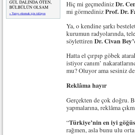
GÜL DALINDA ÖTEN,
Dr. Ce
Hiç mi geçmediniz
BÜLBÜLÜN OLSAM
Prof. Dr. 
mi görmediniz
» Yazıyı okumak için tıklayın
Ya, o kendine şarkı bestele
kurumun radyolarında, tel
Dr. Civan Bey’
söylettiren
Hatta el çırpıp göbek atar
istiyor canım’ nakaratların
mu? Oluyor ama sesiniz de
Reklâma hayır
Gerçekten de çok doğru. B
yapmalarına, reklâma çıkma
Türkiye’nin en iyi göğü
“
rağmen, asla bunu ulu ort