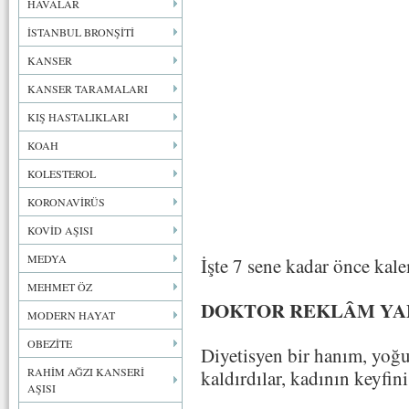
HAVALAR
İSTANBUL BRONŞİTİ
KANSER
KANSER TARAMALARI
KIŞ HASTALIKLARI
KOAH
KOLESTEROL
KORONAVİRÜS
KOVİD AŞISI
MEDYA
İşte 7 sene kadar önce kal
MEHMET ÖZ
DOKTOR REKLÂM YAP
MODERN HAYAT
OBEZİTE
Diyetisyen bir hanım, yoğur
RAHİM AĞZI KANSERİ
kaldırdılar, kadının keyfini
AŞISI