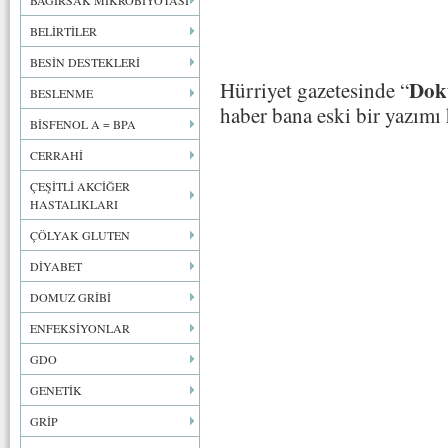
BAĞIRSAK MİKROBİYOTASI
BELİRTİLER
BESİN DESTEKLERİ
Dok
Hürriyet gazetesinde “
BESLENME
haber bana eski bir yazımı h
BİSFENOL A = BPA
CERRAHİ
ÇEŞİTLİ AKCİĞER
HASTALIKLARI
ÇÖLYAK GLUTEN
DİYABET
DOMUZ GRİBİ
ENFEKSİYONLAR
GDO
GENETİK
GRİP