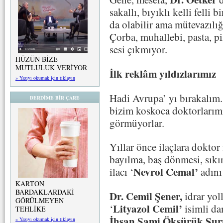
sakallı, bıyıklı kelli felli 
da olabilir ama mütevazılı
Çorba, muhallebi, pasta, 
sesi çıkmıyor.
HÜZÜN BİZE
MUTLULUK VERİYOR
İlk reklâm yıldızlarımız
» Yazıyı okumak için tıklayın
Hadi Avrupa’ yı bırakalım.
DERDİME BİR ÇARE
bizim koskoca doktorlarımı
görmüyorlar.
Yıllar önce ilaçlara doktor
bayılma, baş dönmesi, sık
Nevrol Cemal’
ilacı ‘
adın
KARTON
BARDAKLARDAKİ
Dr. Cemil Şener,
idrar yol
GÖRÜLMEYEN
Lityazol Cemil’
‘
isimli d
TEHLİKE
İhsan Sami Öksürük Şur
» Yazıyı okumak için tıklayın