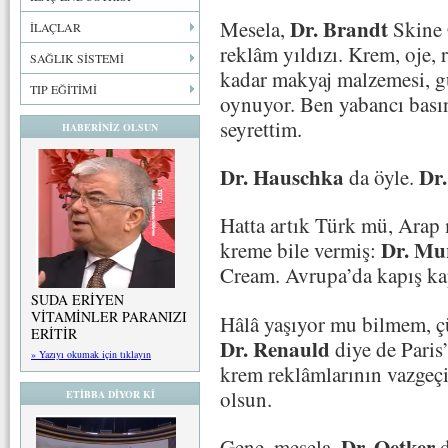
Dr. Brandt
Mesela,
Skine 
İLAÇLAR
reklâm yıldızı. Krem, oje, 
SAĞLIK SİSTEMİ
kadar makyaj malzemesi, g
TIP EĞİTİMİ
oynuyor. Ben yabancı bası
seyrettim.
HABERİNİZ OLSUN
Dr. Hauschka
Dr.
da öyle.
Hatta artık Türk mü, Arap 
Dr. Mu
kreme bile vermiş:
Cream. Avrupa’da kapış kap
SUDA ERİYEN
VİTAMİNLER PARANIZI
Hâlâ yaşıyor mu bilmem, ç
ERİTİR
Dr. Renauld
diye de Paris
» Yazıyı okumak için tıklayın
krem reklâmlarının vazgeçi
olsun.
ETİBBA DİYOR Kİ
Dr. Oetker
Gene, mesela,