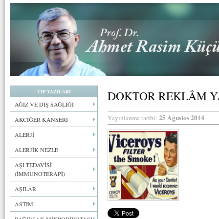
TIP YAZILARI
DOKTOR REKLÂM YA
AĞIZ VE DİŞ SAĞLIĞI
25 Ağustos 2014
Yayınlanma tarihi:
AKCİĞER KANSERİ
ALERJİ
ALERJİK NEZLE
AŞI TEDAVİSİ
(İMMUNOTERAPİ)
AŞILAR
ASTIM