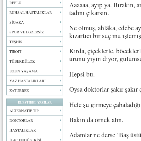
REFLÜ
Aaaaaa, ayıp ya. Bırakın, a
tadını çıkarsın.
RUHSAL HASTALIKLAR
SİGARA
Ne olmuş, ahlâka, edebe ay
SPOR VE EGZERSİZ
kızartıcı bir suç mu işlemi
TEŞHİS
Kırda, çiçeklerle, böcekler
TİROİT
ürünü yiyin diyor, gülüms
TÜBERKÜLOZ
UZUN YAŞAMA
Hepsi bu.
YAZ HASTALIKLARI
Oysa doktorlar şakır şakır 
ZATÜRREE
Hele şu girmeye çabaladığ
ELEŞTİREL YAZILAR
ALTERNATİF TIP
Bakın da örnek alın.
DOKTORLAR
HASTALIKLAR
Adamlar ne derse ‘Baş üstü
İLAÇ ENDÜSTRİSİ