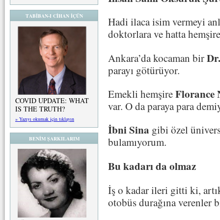
TABİBAN-I CİHAN İÇÜN
Hadi ilaca isim vermeyi anl
doktorlara ve hatta hemşire
Dr
Ankara’da kocaman bir
parayı götürüyor.
Florance 
Emekli hemşire
COVID UPDATE: WHAT
var. O da paraya para demi
IS THE TRUTH?
» Yazıyı okumak için tıklayın
İbni Sina
gibi özel ünivers
BENİM ŞARKILARIM
bulamıyorum.
Bu kadarı da olmaz
İş o kadar ileri gitti ki, ar
otobüs durağına verenler bi