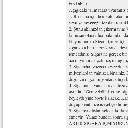
bırakabilir.
Aşağıdaki talimatlara uyarsanız 
1. Bir daha içinde nikotin olan 
veya yemeyeceğinize dair resmi bi
2. Şunu aklınızdan çıkarmayın: V
bir insan olarak her bakımdan d
biliyordunuz.) Sigara içmek için
sigaradan bir tür zevk ya da dest
içmezdiniz. Sigara ne gerçek bir
acı duymamak çok hoş olduğu için
3. Sigaradan vazgeçmeyecek tiry
milyonlardan yalnızca birisiniz.
düşünen diğer milyonlarca tiryak
4. Sigaranın avantajlarıyla dezava
aynıdır: “Geri zekâlılık etme, s
böyleydi yine böyle kalacak. Ka
duyup kendinize eziyet çektirme
5. Sigarayı düşünmekten korkma
etmeyin. Yalnız bundan sonra s
ARTIK SİGARA İÇMİYORUM