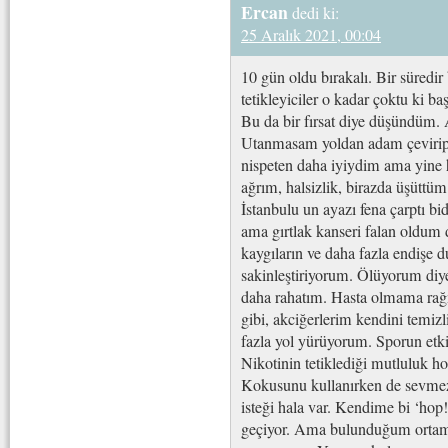
Ercan
dedi ki:
25 Aralık 2021, 00:04
10 gün oldu bırakalı. Bir süredi
tetikleyiciler o kadar çoktu ki 
Bu da bir fırsat diye düşündüm. 
Utanmasam yoldan adam çevirip bi
nispeten daha iyiydim ama yine 
ağrım, halsizlik, birazda üşüttü
İstanbulu un ayazı fena çarptı bi
ama gırtlak kanseri falan oldum
kaygıların ve daha fazla endişe 
sakinleştiriyorum. Ölüyorum diy
daha rahatım. Hasta olmama rağm
gibi, akciğerlerim kendini temiz
fazla yol yürüyorum. Sporun etkis
Nikotinin tetiklediği mutluluk ho
Kokusunu kullanırken de sevm
isteği hala var. Kendime bi ‘hop
geçiyor. Ama bulunduğum ortamı