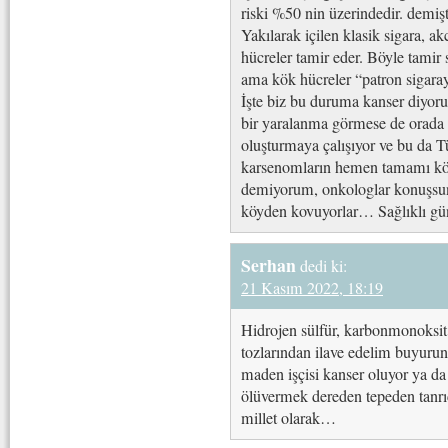
riski %50 nin üzerindedir. demişt
Yakılarak içilen klasik sigara, a
hücreler tamir eder. Böyle tamir s
ama kök hücreler “patron sigaray
İşte biz bu duruma kanser diyoru
bir yaralanma görmese de orada t
oluşturmaya çalışıyor ve bu da T
karsenomların hemen tamamı kök 
demiyorum, onkologlar konuşsun
köyden kovuyorlar… Sağlıklı gün
Serhan
dedi ki:
21 Kasım 2022, 18:19
Hidrojen sülfür, karbonmonoksit
tozlarından ilave edelim buyurun
maden işçisi kanser oluyor ya d
ölüvermek dereden tepeden tanrı
millet olarak…