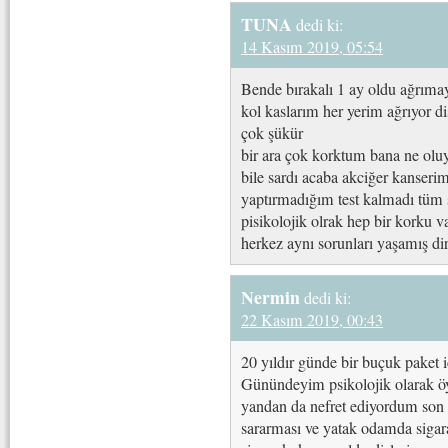
TUNA
dedi ki:
14 Kasım 2019, 05:54
Bende bırakalı 1 ay oldu ağrım
kol kaslarım her yerim ağrıyor di
çok şükür
bir ara çok korktum bana ne olu
bile sardı acaba akciğer kanser
yaptırmadığım test kalmadı tüm 
pisikolojik olrak hep bir kork
herkez aynı sorunları yaşamış di
Nermin
dedi ki:
22 Kasım 2019, 00:43
20 yıldır günde bir buçuk paket 
Günündeyim psikolojik olarak öy
yandan da nefret ediyordum son 
sararması ve yatak odamda sigar