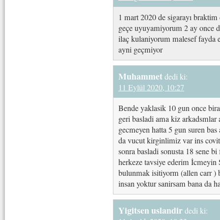
1 mart 2020 de sigarayı braktim
geçe uyuyamiyorum 2 ay once dok
ilaç kulaniyorum malesef fayda e
ayni geçmiyor
Muhammet
dedi ki:
11 Eylül 2020, 10:27
Bende yaklasik 10 gun once birakt
geri basladi ama kiz arkadsmlar 
gecmeyen hatta 5 gun suren bas ag
da vucut kirginlimiz var ins covi
sonra basladi sonusta 18 sene bi
herkeze tavsiye ederim İcmeyin 
bulunmak isitiyorm (allen carr )
insan yoktur sanirsam bana da h
Yigitsen uslandir
dedi ki: