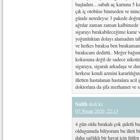
başladım…sabah aç karnına 5 kahv
çık iç otobüse binmeden ve inin
günde neredeyse 3 pakede doğru…
ağrılar zaman zaman kalbimede v
sigarayı bırakabileceğime karar 
yoğunluktan dolayı alamadım tab
ve herkes bıraksa ben bırakama
bırakıcam dedirtti.. Meğer bağım
kokusuna değil de sadece nikot
sigaraya, sigaralı arkadaşa ve
herkese kendi azmini kararlılığı
illetten hastalanan hastalara acil
doktorlara da şifa merhamet ve s
Salih
dedi ki:
07 Nisan 2020, 22:13
4 gün oldu bırakalı çok şidetli b
oldugunuda biliyorum bu illeti 
daha sağlıklı bir hayat için lütfen