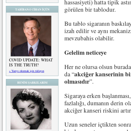
hassasiyeti) hatta tipik ast
görülen bir tablodur.
TABİBAN-I CİHAN İÇÜN
Bu tablo sigaranın baskıla
izah edilir ve aynı mekaniz
mevzubahis olabilir.
Gelelim neticeye
COVID UPDATE: WHAT
IS THE TRUTH?
Her ne olursa olsun burada
» Yazıyı okumak için tıklayın
akciğer kanserinin bi
da “
olmasıdır
”.
BENİM ŞARKILARIM
Sigaraya erken başlanması,
fazlalığı, dumanın derin ol
akciğer kanseri riskini artır
Uzun seneler içtikten sonr