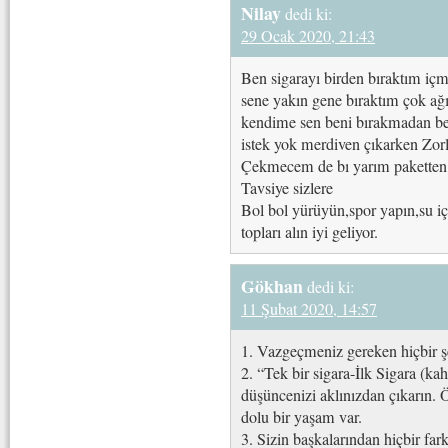
Nilay
dedi ki:
29 Ocak 2020, 21:43
Ben sigarayı birden bıraktım iç
sene yakın gene bıraktım çok ağı
kendime sen beni bırakmadan be
istek yok merdiven çıkarken Zor
Çekmecem de bı yarım paketten 
Tavsiye sizlere
Bol bol yürüyün,spor yapın,su için
topları alın iyi geliyor.
Gökhan
dedi ki:
11 Şubat 2020, 14:57
1. Vazgeçmeniz gereken hiçbir şe
2. “Tek bir sigara-İlk Sigara (ka
düşüncenizi aklınızdan çıkarın. Ö
dolu bir yaşam var.
3. Sizin başkalarından hiçbir fark