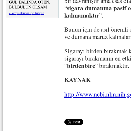
bir davranıştır ama esas ol
GÜL DALINDA ÖTEN,
sigara dumanına pasif o
“
BÜLBÜLÜN OLSAM
kalmamaktır
» Yazıyı okumak için tıklayın
”.
Bunun için de asıl önemli o
ve dumana maruz kalmaları
Sigarayı birden bırakmak k
sigarayı bırakmanın en etk
birdenbire
“
” bırakmaktır.
KAYNAK
http://www.ncbi.nlm.nih