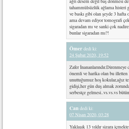
ağrı desem değil baş dönmesi dese
tahammülsüzlük ağlama histeri gi
ve baskı gibi olan şeyde 3 hafta 
ama devam ediyor tomografi çek
sigaradan mı ve sanki çok nadire
bunlar sigaradan mı?!
Ömer
dedi ki:
24 Şubat 2020, 19:52
Zafer İnananlarındır.Direnmeye d
önemli ve harika olan bu illette
unuttuğumuz hoş kokular,ağız te
gidişi,her gün duş almak zorun
serbestçe gelmesi..vs.vs.vs bütün
Can
dedi ki:
07 Nisan 2020, 03:28
Yaklaşık 13 yıldır sigara içmek