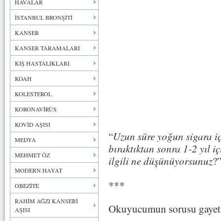
HAVALAR
İSTANBUL BRONŞİTİ
KANSER
KANSER TARAMALARI
KIŞ HASTALIKLARI
KOAH
KOLESTEROL
KORONAVİRÜS
KOVİD AŞISI
“
Uzun süre yoğun sigara i
MEDYA
bıraktıktan sonra 1-2 yıl i
MEHMET ÖZ
ilgili ne düşünüyorsunuz
?
MODERN HAYAT
***
OBEZİTE
RAHİM AĞZI KANSERİ
Okuyucumun sorusu gayet 
AŞISI