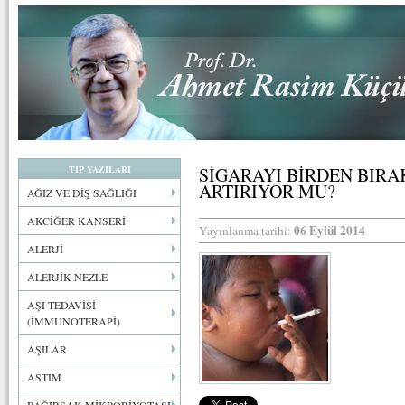
TIP YAZILARI
SİGARAYI BİRDEN BIRA
ARTIRIYOR MU?
AĞIZ VE DİŞ SAĞLIĞI
AKCİĞER KANSERİ
06 Eylül 2014
Yayınlanma tarihi:
ALERJİ
ALERJİK NEZLE
AŞI TEDAVİSİ
(İMMUNOTERAPİ)
AŞILAR
ASTIM