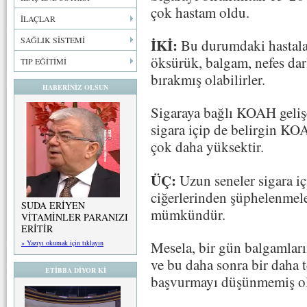
çok hastam oldu.
İLAÇLAR
SAĞLIK SİSTEMİ
İKİ:
Bu durumdaki hastalar
öksürük, balgam, nefes darl
TIP EĞİTİMİ
bırakmış olabilirler.
HABERİNİZ OLSUN
Sigaraya bağlı KOAH gelişe
sigara içip de belirgin KOA
çok daha yüksektir.
ÜÇ:
Uzun seneler sigara iç
ciğerlerinden şüphelenmele
SUDA ERİYEN
mümkündür.
VİTAMİNLER PARANIZI
ERİTİR
» Yazıyı okumak için tıklayın
Mesela, bir gün balgamlar
ve bu daha sonra bir daha 
ETİBBA DİYOR Kİ
başvurmayı düşünmemiş ola