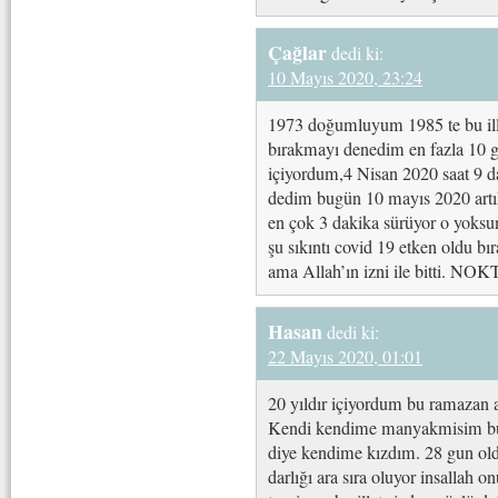
Çağlar
dedi ki:
10 Mayıs 2020, 23:24
1973 doğumluyum 1985 te bu illet
bırakmayı denedim en fazla 10 
içiyordum,4 Nisan 2020 saat 9 da
dedim bugün 10 mayıs 2020 artık
en çok 3 dakika sürüyor o yoksu
şu sıkıntı covid 19 etken oldu
ama Allah’ın izni ile bitti. NO
Hasan
dedi ki:
22 Mayıs 2020, 01:01
20 yıldır içiyordum bu ramazan 
Kendi kendime manyakmisim bu 
diye kendime kızdım. 28 gun old
darlığı ara sıra oluyor insallah o