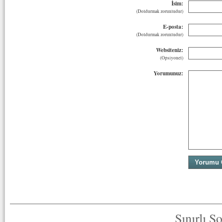
İsim:
(Doldurmak zorunludur)
E-posta:
(Doldurmak zorunludur)
Websiteniz:
(Opsiyonel)
Yorumunuz:
Sınırlı S