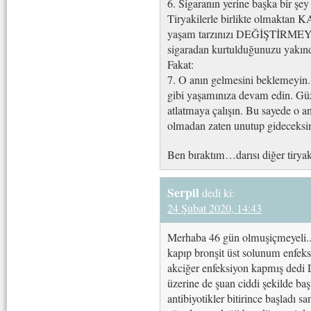
6. Sigaranın yerine başka bir 
Tiryakilerle birlikte olmaktan
yaşam tarzınızı DEĞİŞTİRMEYİN
sigaradan kurtulduğunuzu yakınd
Fakat:
7. O anın gelmesini beklemeyin
gibi yaşamınıza devam edin. Güze
atlatmaya çalışın. Bu sayede o an
olmadan zaten unutup gideceksin
Ben bıraktım…darısı diğer tiryak
Serpil
dedi ki:
24 Şubat 2020, 14:43
Merhaba 46 gün olmuşiçmeyeli.. İ
kapıp bronşit üst solunum enfeks
akciğer enfeksiyon kapmış dedi 
üzerine de şuan ciddi şekilde baş
antibiyotikler bitirince başladı s