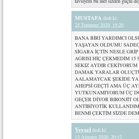
tavsiyem bu illet sizden güçlü değ
MUSTAFA
dedi ki:
25 Temmuz 2020, 19:20
BANA BİRİ YARDIMCI O
YAŞAYAN OLDUMU SADEC
SİGARA İÇTİN NESLE GRİ
AGRISI HİÇ ÇEKMEDİM 15
SEKIZ AYDIR CEKİYORUM 
DAMAK YARALAR OLUÇTU
AALAMAYCAK ŞEKİDE Y
AHEPSİ GEÇTİ AMA ÜÇ A
YUTKUNAMIYORUM ÜÇ DO
GEÇER DİYOR BIRONJİT O
ANTİBİYOTİK KULLANDI
BENMI ÇEKTİM SİZDE D
Veysel
dedi ki:
13 Ağustos 2020, 20:12