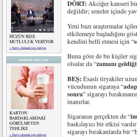
DÖRT:
Akciğer kanseri bir
değildir; seneler içinde yav
Yeni bazı araştırmalar içile
etkilemeye başladığını gös
HÜZÜN BİZE
s
kendini belli etmesi için “
MUTLULUK VERİYOR
» Yazıyı okumak için tıklayın
Buna göre de bu kişiler si
DERDİME BİR ÇARE
zamanı geldiğ
olsalar da “
BEŞ:
Esaslı tiryakiler uzun
adap
vücudunun sigaraya “
sonra
” sigarayı bırakmanı
inanırlar.
KARTON
im
Sigaranın gerçekten de “
BARDAKLARDAKİ
baskılayıcı bir etkisi vardı
GÖRÜLMEYEN
TEHLİKE
sigarayı bırakanlarda bir “
» Yazıyı okumak için tıklayın