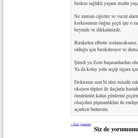
baskısı sağlıklı yaşam mutlu ya
Ne zaman ciğerler ve vucut ala
korkusunun önğne geçti işte o 
beyinde ve dikkatinizde.
Bırakırlen elbette zorlancaksınız
olduğu için bırakılmıyor ve duman
Şimdi ya Zoru başaranlardan olup
Ya da kolay yolu seçip sigara i
Doktorun seni bi süre misafir ede
oksiyen tüpleri ile ilaçlarla has
ömürünün kalan günlerini geçiri
olsaydım pişmanlıkları ile endişe
açarken bulursun.
« Eski yorumlar
Siz de yorumunu