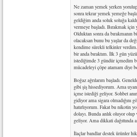
Ne zaman yemek yerken yorulup b
sonra tekrar yemek yemeğe başla
geldiğim anda soluk soluğa kal
vermeye başladı. Bırakmak için 
Olduktan sonra da bırakmanın bi
olacaksan bunu bu yaşlar da deği
kendime sürekli telkinler verdi
bir anda bıraktım. İlk 3 gün yüz
istediğimde 3 gündür içmedim bu
mücadeleyi çöpe atamam diye bey
Boğaz ağrılarım başladı. Genel
gibi şiş hissediyorum. Ama uyand
içme istediği geliyor. Sohbet anı
gidiyor ama sigara olmadığını gö
hatırlıyorum. Fakat bu nikotin y
dolayı. Bunda anlık oluyor olup v
geliyor. Ama dikkati dağıttında 
İlaçlar bandlar destek ürünler h