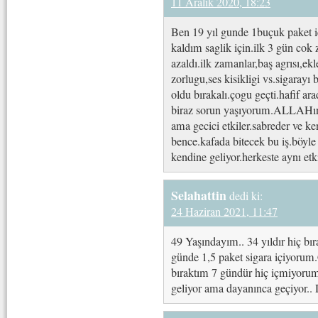
11 Aralık 2020, 18:23
Ben 19 yıl gunde 1buçuk paket i
kaldım saglik için.ilk 3 gün cok 
azaldı.ilk zamanlar,baş agrısı,e
zorlugu,ses kisikligi vs.sigarayı 
oldu bırakalı.çogu geçti.hafif ara
biraz sorun yaşıyorum.ALLAHın i
ama gecici etkiler.sabreder ve ke
bence.kafada bitecek bu iş.böyle
kendine geliyor.herkeste aynı et
Selahattin
dedi ki:
24 Haziran 2021, 11:47
49 Yaşındayım.. 34 yıldır hiç bı
günde 1,5 paket sigara içiyoru
bıraktım 7 gündür hiç içmiyorum.
geliyor ama dayanınca geçiyor.. D