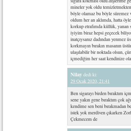
sigara kokması oldu.dişlerime ge
mineler yok oldu temizletmekten 
böyle olamaz bu böyle süremez 
oldum her an aklımda, hatta öyle
korkup etrafımda küllük, yanan 
iyiyim biraz hepsi geçecek biliyo
inatçıysanız dadından yenmez üst
korkmayın bırakın masanın üstü
ulaşılabilir bir noktada olsun, 
içmediğim her saat kendinize olan
Nilay
dedi ki:
29 Ocak 2020, 21:41
Ben sigarayı birden bıraktım iç
sene yakın gene bıraktım çok ağı
kendime sen beni bırakmadan be
istek yok merdiven çıkarken Zor
Çekmecem de