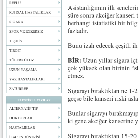
REFLÜ
Asistanlığımın ilk seneleri
RUHSAL HASTALIKLAR
süre sonra akciğer kanseri 
herhangi istatistiki bir bi
SİGARA
fazladır.
SPOR VE EGZERSİZ
TEŞHİS
Bunu izah edecek çeşitli ih
TİROİT
BİR:
Uzun yıllar sigara içt
TÜBERKÜLOZ
s
çok yüksek olan birinin “
UZUN YAŞAMA
etmez.
YAZ HASTALIKLARI
ZATÜRREE
Sigarayı bıraktıktan ne 1-
geçse bile kanseri riski asla
ELEŞTİREL YAZILAR
ALTERNATİF TIP
Bunlar sigarayı bırakmayıp
DOKTORLAR
ki gene akciğer kanserine 
HASTALIKLAR
Sigarayı bıraktıktan 15-20 
İLAÇ ENDÜSTRİSİ