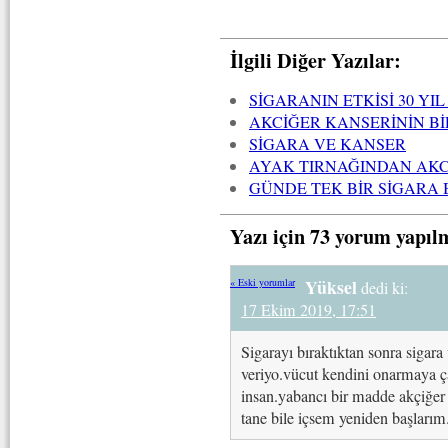
İlgili Diğer Yazılar:
SİGARANIN ETKİSİ 30 Y
AKCİĞER KANSERİNİN B
SİGARA VE KANSER
AYAK TIRNAĞINDAN AKCİ
GÜNDE TEK BİR SİGARA 
Yazı için 73 yorum yapıl
Yüksel
« Eski yorumlar
dedi ki:
17 Ekim 2019, 17:51
Sigarayı bıraktıktan sonra sigar
veriyo.vücut kendini onarmaya çal
insan.yabancı bir madde akçiğer 
tane bile içsem yeniden başları