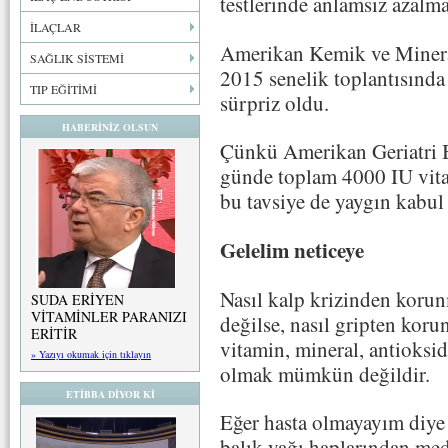
testlerinde anlamsız azalm
İLAÇLAR
Amerikan Kemik ve Miner
SAĞLIK SİSTEMİ
2015 senelik toplantısında 
TIP EĞİTİMİ
sürpriz oldu.
HABERİNİZ OLSUN
Çünkü Amerikan Geriatri Bi
günde toplam 4000 IU vita
bu tavsiye de yaygın kabul
Gelelim neticeye
Nasıl kalp krizinden korun
SUDA ERİYEN
VİTAMİNLER PARANIZI
değilse, nasıl gripten koru
ERİTİR
vitamin, mineral, antioksid
» Yazıyı okumak için tıklayın
olmak mümkün değildir.
ETİBBA DİYOR Kİ
Eğer hasta olmayayım diye 
balık yağı haplarından med