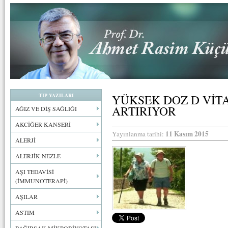
TIP YAZILARI
YÜKSEK DOZ D VİTA
ARTIRIYOR
AĞIZ VE DİŞ SAĞLIĞI
AKCİĞER KANSERİ
11 Kasım 2015
Yayınlanma tarihi:
ALERJİ
ALERJİK NEZLE
AŞI TEDAVİSİ
(İMMUNOTERAPİ)
AŞILAR
ASTIM