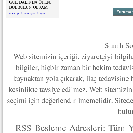
GÜL DALINDA ÖTEN,
BÜLBÜLÜN OLSAM
» Yazıyı okumak için tıklayın
Sınırlı S
Web sitemizin içeriği, ziyaretçiyi bilgi
bilgiler, hiçbir zaman bir hekim tedav
kaynaktan yola çıkarak, ilaç tedavisine
kesinlikte tavsiye edilmez. Web sitemizin 
seçimi için değerlendirilmemelidir. Sited
bulu
RSS Besleme Adresleri:
Tüm Y