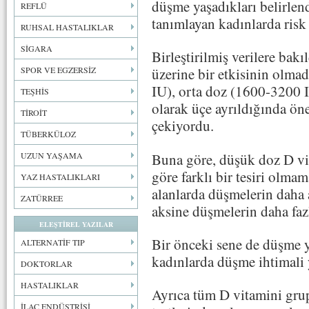
düşme yaşadıkları belirlen
REFLÜ
tanımlayan kadınlarda risk 
RUHSAL HASTALIKLAR
SİGARA
Birleştirilmiş verilere bak
SPOR VE EGZERSİZ
üzerine bir etkisinin olma
IU), orta doz (1600-3200 
TEŞHİS
olarak üçe ayrıldığında ön
TİROİT
çekiyordu.
TÜBERKÜLOZ
Buna göre, düşük doz D vi
UZUN YAŞAMA
göre farklı bir tesiri olma
YAZ HASTALIKLARI
alanlarda düşmelerin daha 
ZATÜRREE
aksine düşmelerin daha fazl
ELEŞTİREL YAZILAR
Bir önceki sene de düşme 
ALTERNATİF TIP
kadınlarda düşme ihtimali 
DOKTORLAR
HASTALIKLAR
Ayrıca tüm D vitamini grup
İLAÇ ENDÜSTRİSİ