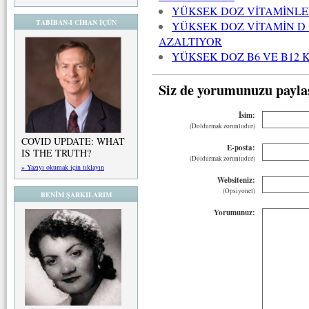
YÜKSEK DOZ VİTAMİNLER
TABİBAN-I CİHAN İÇÜN
YÜKSEK DOZ VİTAMİN D
AZALTIYOR
YÜKSEK DOZ B6 VE B12 K
Siz de yorumunuzu payla
İsim:
(Doldurmak zorunludur)
COVID UPDATE: WHAT
E-posta:
IS THE TRUTH?
(Doldurmak zorunludur)
» Yazıyı okumak için tıklayın
Websiteniz:
(Opsiyonel)
BENİM ŞARKILARIM
Yorumunuz: