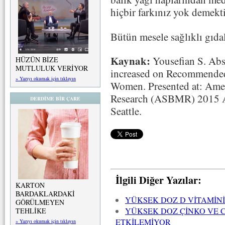
hiçbir farkınız yok demekti
Bütün mesele sağlıklı gıda
Kaynak:
Yousefian S. Abs
HÜZÜN BİZE
MUTLULUK VERİYOR
increased on Recommended
» Yazıyı okumak için tıklayın
Women. Presented at: Amer
Research (ASBMR) 2015 A
DERDİME BİR ÇARE
Seattle.
İlgili Diğer Yazılar:
KARTON
BARDAKLARDAKİ
YÜKSEK DOZ D VİTAMİNİ
GÖRÜLMEYEN
YÜKSEK DOZ ÇİNKO VE C 
TEHLİKE
ETKİLEMİYOR
» Yazıyı okumak için tıklayın