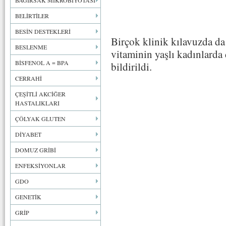
BAĞIRSAK MİKROBİYOTASI
BELİRTİLER
BESİN DESTEKLERİ
Birçok klinik kılavuzda da
BESLENME
vitaminin yaşlı kadınlarda 
BİSFENOL A = BPA
bildirildi.
CERRAHİ
ÇEŞİTLİ AKCİĞER
HASTALIKLARI
ÇÖLYAK GLUTEN
DİYABET
DOMUZ GRİBİ
ENFEKSİYONLAR
GDO
GENETİK
GRİP