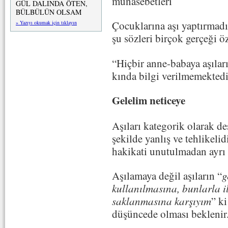
münasebetleri
GÜL DALINDA ÖTEN,
BÜLBÜLÜN OLSAM
Çocuklarına aşı yaptırmadı
» Yazıyı okumak için tıklayın
şu sözleri birçok gerçeği öz
“Hiç­bir an­ne-ba­ba­ya aşı­la­r
kın­da bil­gi verilmemek­te­di
Gelelim neticeye
Aşıları kategorik olarak d
şekilde yanlış ve tehlikelidi
hakikati unutulmadan ayrı a
Aşılamaya değil aşıların “
g
kullanılmasına, bunlarla il
saklanmasına karşıyım
” k
düşüncede olması beklenir