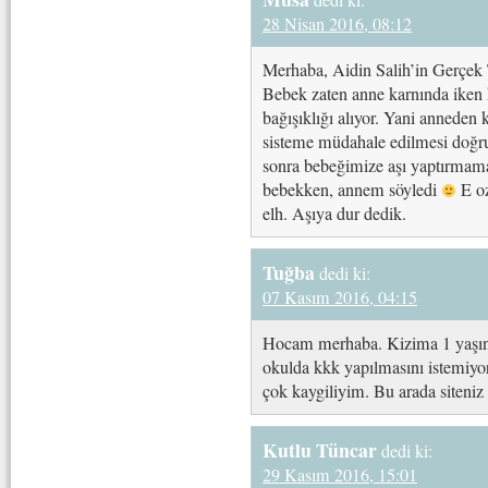
dedi ki:
28 Nisan 2016, 08:12
Merhaba, Aidin Salih’in Gerçek T
Bebek zaten anne karnında iken 
bağışıklığı alıyor. Yani anneden 
sisteme müdahale edilmesi doğru
sonra bebeğimize aşı yaptırmama
bebekken, annem söyledi
E oz
elh. Aşıya dur dedik.
Tuğba
dedi ki:
07 Kasım 2016, 04:15
Hocam merhaba. Kizima 1 yaşında
okulda kkk yapılmasını istemiyor
çok kaygiliyim. Bu arada siteniz 
Kutlu Tüncar
dedi ki:
29 Kasım 2016, 15:01