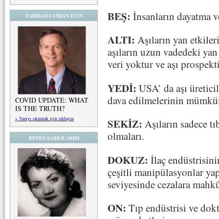
BEŞ:
İnsanların dayatma v
TABİBAN-I CİHAN İÇÜN
ALTI:
Aşıların yan etkile
aşıların uzun vadedeki yan 
veri yoktur ve aşı prospekt
YEDİ:
USA’ da aşı üreticil
dava edilmelerinin mümkü
COVID UPDATE: WHAT
IS THE TRUTH?
» Yazıyı okumak için tıklayın
SEKİZ:
Aşıların sadece tı
olmaları.
BENİM ŞARKILARIM
DOKUZ:
İlaç endüstrisini
çeşitli manipülasyonlar ya
seviyesinde cezalara mahk
ON:
Tıp endüstrisi ve dokt