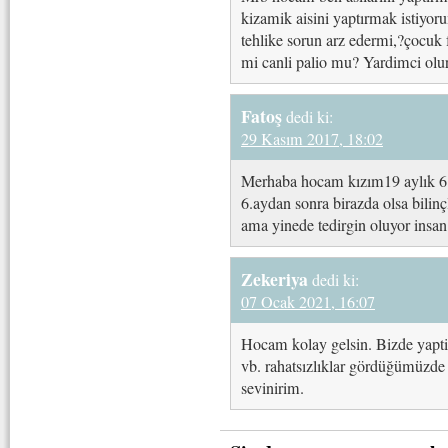
kizamik aisini yaptırmak istiyoru
tehlike sorun arz edermi,?çocuk 
mi canli palio mu? Yardimci olur
Fatoş
dedi ki:
29 Kasım 2017, 18:02
Merhaba hocam kızım19 aylık 6.a
6.aydan sonra birazda olsa bili
ama yinede tedirgin oluyor insan
Zekeriya
dedi ki:
07 Ocak 2021, 16:07
Hocam kolay gelsin. Bizde yapt
vb. rahatsızlıklar gördüğümüzde 
sevinirim.