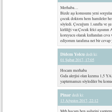
Merhaba…
Bizde aşı konusunu yeni sorgula
çocuk doktoru hem hamileler hemd
söyledi. Çocuğum 1.sınıfta ve şu 
kirliliği var.Çocuk felci aşısını
koruyucu olarak kullanılan cıva v
ediyorum tarafıma net bir cevap 
Didem Yolcu
dedi ki:
01 Şubat 2017, 17:05
Hocam merhaba
Gıda alerjisi olan kızıma 1,5 YA
yaptırmamızı söylediler bu kon
Pinar
dedi ki:
13 Ağustos 2017, 22:12
Mrb hocam ben asilarini yaptırm