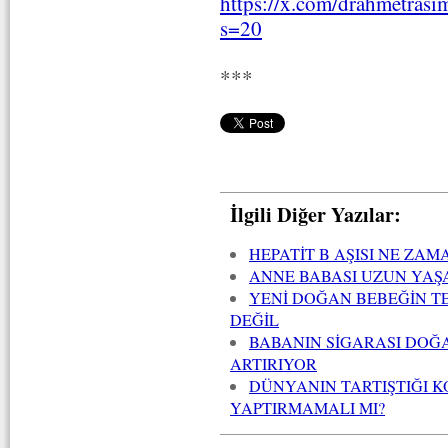
https://x.com/drahmetras
s=20
***
İlgili Diğer Yazılar:
HEPATİT B AŞISI NE ZA
ANNE BABASI UZUN YAŞ
YENİ DOĞAN BEBEĞİN TE
DEĞİL
BABANIN SİGARASI DOĞ
ARTIRIYOR
DÜNYANIN TARTIŞTIĞI K
YAPTIRMAMALI MI?