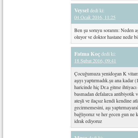
Veysel
dedi ki:
04 Ocak 2016, 11:25
Ben şu soruyu sorarım: Neden aş
oluyor ve doktor hastane nedir b
Fatma Koç
dedi ki:
18 Şubat 2016, 09:41
Çocuğumuza yenidogan K vitamini
aşıyı yaptırmadık.şu ana kadar (18
haricinde hiç Dr.a gitme ihtiyacı
basmadan defalarca antibiyotik 
ateşli ve ilaçsız kendi kendine atla
gecirmemesini, aşı yaptırmayara
bağlıyoruz ve her gecen gun ne ka
idrak ediyoruz
Musa