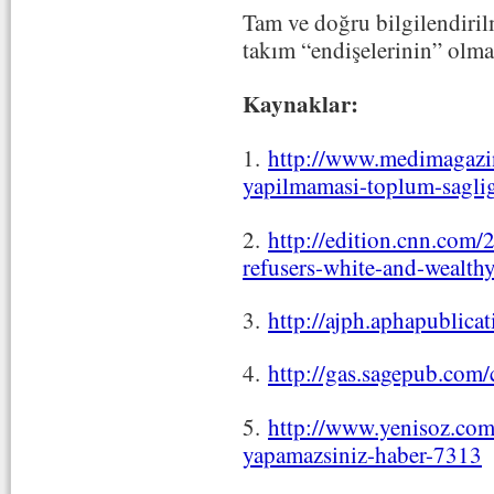
Tam ve doğru bilgilendiril
takım “endişelerinin” olma
Kaynaklar:
1.
http://www.medimagazin
yapilmamasi-toplum-saglig
2.
http://edition.cnn.com/
refusers-white-and-wealthy
3.
http://ajph.aphapublic
4.
http://gas.sagepub.com
5.
http://www.yenisoz.com
yapamazsiniz-haber-7313