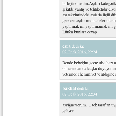
birleştiremedim.Aşıları kategori
şekilde yanlış ve tehlikelidir d
aşı takvimindeki aşılarla ilgili
gereken aşılar mıdır,aileler olar
yaptırmak mı yaptırmamak mı ger
Lütfen bunlara cevap
esra
dedi ki:
02 Ocak 2016, 22:24
Bende bebeğim gecte olsa bazı aşı
olmasından da kuşku duyuyorum 
yeterince ehemmiyet verildiğine
bakkal
dedi ki:
02 Ocak 2016, 22:34
aşı/iğne/serum…. tek taraftan uy
geliyor.