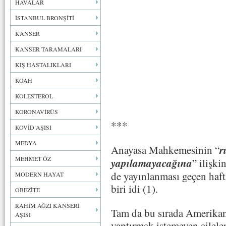
HAVALAR
İSTANBUL BRONŞİTİ
KANSER
KANSER TARAMALARI
KIŞ HASTALIKLARI
KOAH
KOLESTEROL
KORONAVİRÜS
***
KOVİD AŞISI
MEDYA
r
Anayasa Mahkemesinin “
MEHMET ÖZ
yapılamayacağına
” ilişki
de yayınlanması geçen haft
MODERN HAYAT
biri idi (1).
OBEZİTE
RAHİM AĞZI KANSERİ
Tam da bu sırada Amerikan
AŞISI
yaptırmak istemeyen ailelerl