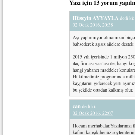
Yazı için 13 yorum yapıl
Hüseyin AYYAYLA
dedi ki:
02 Ocak 2016, 20:38
Aşı yaptırmıyor olmamızın birço
bahsederek aşısız ailelere deste
2015 yılı içerisinde 1 milyon 25
ilaç firması vasıtası ile, hangi ko
hangi yabancı maddeler konularak
Hükümetimiz programında milli a
kaygılarını giderecek yerli aşımı
bu şekilde ortadan kalkmış olur.
can
dedi ki:
02 Ocak 2016, 22:07
Hocam merhabalar.Yazılarınızı ilg
kafam karışık.henüz söylemlerini