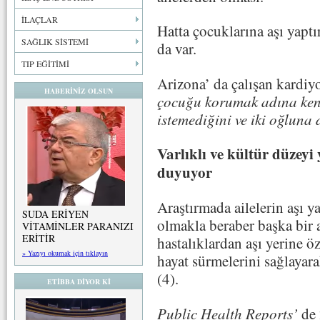
İLAÇLAR
Hatta çocuklarına aşı yapt
SAĞLIK SİSTEMİ
da var.
TIP EĞİTİMİ
Arizona’ da çalışan kardiy
HABERİNİZ OLSUN
çocuğu korumak adına kend
istemediğini ve iki oğluna
Varlıklı ve kültür düzeyi
duyuyor
Araştırmada ailelerin aşı 
SUDA ERİYEN
olmakla beraber başka bir 
VİTAMİNLER PARANIZI
ERİTİR
hastalıklardan aşı yerine öz
» Yazıyı okumak için tıklayın
hayat sürmelerini sağlayara
(4).
ETİBBA DİYOR Kİ
Public Health Reports’
de 