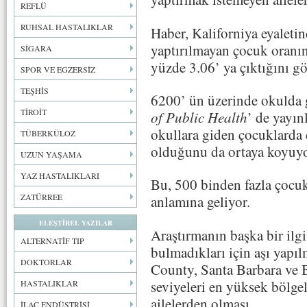
REFLÜ
RUHSAL HASTALIKLAR
Haber, Kaliforniya eyaleti
yaptırılmayan çocuk oranı
SİGARA
yüzde 3.06’ ya çıktığını gö
SPOR VE EGZERSİZ
TEŞHİS
6200’ ün üzerinde okulda g
TİROİT
of Public Health
’ de yayın
okullara giden çocuklarda d
TÜBERKÜLOZ
olduğunu da ortaya koyuyo
UZUN YAŞAMA
YAZ HASTALIKLARI
Bu, 500 binden fazla çocuk
ZATÜRREE
anlamına geliyor.
ELEŞTİREL YAZILAR
Araştırmanın başka bir ilgi
ALTERNATİF TIP
bulmadıkları için aşı yap
DOKTORLAR
County, Santa Barbara ve B
seviyeleri en yüksek bölge
HASTALIKLAR
ailelerden olması.
İLAÇ ENDÜSTRİSİ