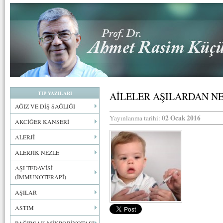
TIP YAZILARI
AİLELER AŞILARDAN N
AĞIZ VE DİŞ SAĞLIĞI
02 Ocak 2016
Yayınlanma tarihi:
AKCİĞER KANSERİ
ALERJİ
ALERJİK NEZLE
AŞI TEDAVİSİ
(İMMUNOTERAPİ)
AŞILAR
ASTIM