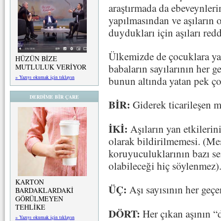
araştırmada da ebeveynleri
yapılmasından ve aşıların 
duydukları için aşıları redd
Ülkemizde de çocuklara ya
HÜZÜN BİZE
babaların sayılarının her g
MUTLULUK VERİYOR
» Yazıyı okumak için tıklayın
bunun altında yatan pek 
DERDİME BİR ÇARE
BİR:
Giderek ticarileşen m
İKİ:
Aşıların yan etkilerin
olarak bildirilmemesi. (Mes
koruyuculuklarının bazı sene
olabileceği hiç söylenmez)
KARTON
ÜÇ:
Aşı sayısının her geçe
BARDAKLARDAKİ
GÖRÜLMEYEN
TEHLİKE
DÖRT:
Her çıkan aşının “d
» Yazıyı okumak için tıklayın