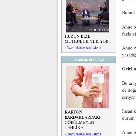
Bunun 
Anne ba
fazla y
HÜZÜN BİZE
MUTLULUK VERİYOR
Anne ve
» Yazıyı okumak için tıklayın
yaşadı
DERDİME BİR ÇARE
Geleli
Bu araş
de doğ
seriyor.
İnsan k
KARTON
BARDAKLARDAKİ
durum d
GÖRÜLMEYEN
TEHLİKE
Anne ba
» Yazıyı okumak için tıklayın