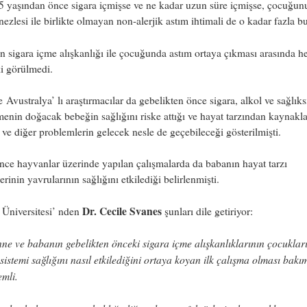
 yaşından önce sigara içmişse ve ne kadar uzun süre içmişse, çocuğun
ezlesi ile birlikte olmayan non-alerjik astım ihtimali de o kadar fazla b
 sigara içme alışkanlığı ile çocuğunda astım ortaya çıkması arasında h
şki görülmedi.
 Avustralya’ lı araştırmacılar da gebelikten önce sigara, alkol ve sağlıks
enin doğacak bebeğin sağlığını riske attığı ve hayat tarzından kaynakl
 ve diğer problemlerin gelecek nesle de geçebileceği gösterilmişti.
ce hayvanlar üzerinde yapılan çalışmalarda da babanın hayat tarzı
lerinin yavrularının sağlığını etkilediği belirlenmişti.
Dr. Cecile Svanes
 Üniversitesi’ nden
şunları dile getiriyor:
ne ve babanın gebelikten önceki sigara içme alışkanlıklarının çocuklar
sistemi sağlığını nasıl etkilediğini ortaya koyan ilk çalışma olması bak
mli.