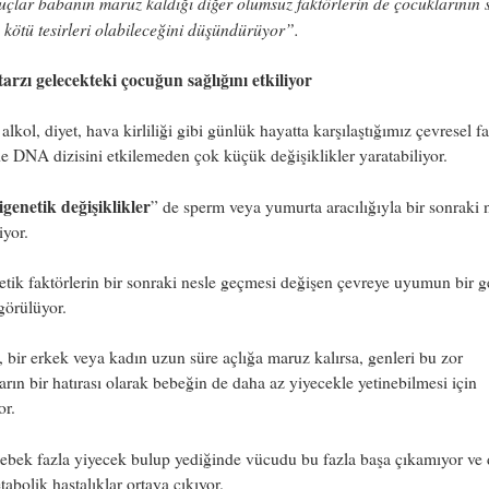
çlar babanın maruz kaldığı diğer olumsuz faktörlerin de çocuklarının s
 kötü tesirleri olabileceğini düşündürüyor”.
arzı gelecekteki çocuğun sağlığını etkiliyor
 alkol, diyet, hava kirliliği gibi günlük hayatta karşılaştığımız çevresel fa
e DNA dizisini etkilemeden çok küçük değişiklikler yaratabiliyor.
igenetik değişiklikler
” de sperm veya yumurta aracılığıyla bir sonraki 
iyor.
tik faktörlerin bir sonraki nesle geçmesi değişen çevreye uyumun bir g
görülüyor.
 bir erkek veya kadın uzun süre açlığa maruz kalırsa, genleri bu zor
rın bir hatırası olarak bebeğin de daha az yiyecekle yetinebilmesi için
or.
ebek fazla yiyecek bulup yediğinde vücudu bu fazla başa çıkamıyor ve 
tabolik hastalıklar ortaya çıkıyor.