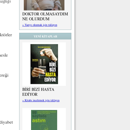
ağlığı
DOKTOR OLMASAYDIM
NE OLURDUM
» Yazıyı okumak için tıklayın
ktörler
YENİ KİTAPLAR
nesle
ereği
BİRİ BİZİ HASTA
EDİYOR
» Kitabı incelemek için tıklayın
diyabet