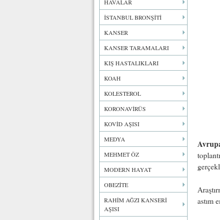
HAVALAR
İSTANBUL BRONŞİTİ
KANSER
KANSER TARAMALARI
KIŞ HASTALIKLARI
KOAH
KOLESTEROL
KORONAVİRÜS
KOVİD AŞISI
MEDYA
Avrup
MEHMET ÖZ
toplant
gerçekle
MODERN HAYAT
OBEZİTE
Araştır
astım e
RAHİM AĞZI KANSERİ
AŞISI