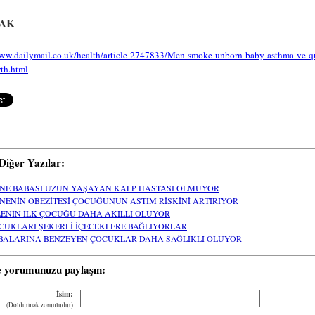
AK
www.dailymail.co.uk/health/article-2747833/Men-smoke-unborn-baby-asthma-ve-qu
rth.html
i Diğer Yazılar:
NE BABASI UZUN YAŞAYAN KALP HASTASI OLMUYOR
NENİN OBEZİTESİ ÇOCUĞUNUN ASTIM RİSKİNİ ARTIRIYOR
LENİN İLK ÇOCUĞU DAHA AKILLI OLUYOR
CUKLARI ŞEKERLİ İÇECEKLERE BAĞLIYORLAR
BALARINA BENZEYEN ÇOCUKLAR DAHA SAĞLIKLI OLUYOR
e yorumunuzu paylaşın:
İsim:
(Doldurmak zorunludur)