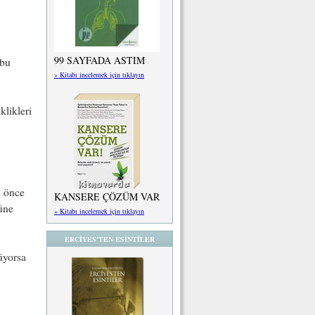
99 SAYFADA ASTIM
 bu
» Kitabı incelemek için tıklayın
likleri
n önce
KANSERE ÇÖZÜM VAR
üne
» Kitabı incelemek için tıklayın
ERCİYES'TEN ESİNTİLER
üyorsa