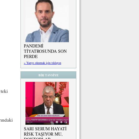
PANDEMİ
TİYATROSUNDA SON
PERDE
» Yazıyı okumak için tıklayın
BİR TAVSİYE
teki
rındaki
SARI SERUM HAYATİ
RİSK TAŞIYOR MU,