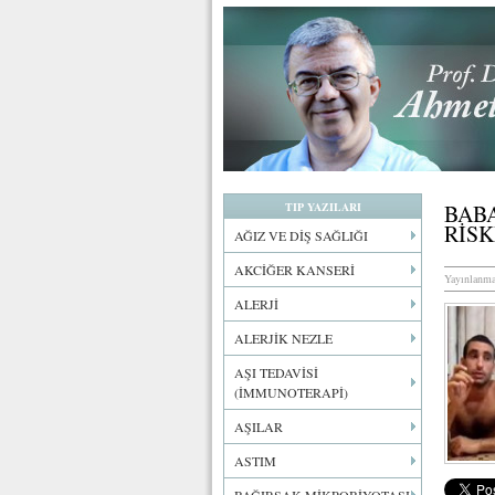
TIP YAZILARI
BAB
RİSK
AĞIZ VE DİŞ SAĞLIĞI
AKCİĞER KANSERİ
Yayınlanma
ALERJİ
ALERJİK NEZLE
AŞI TEDAVİSİ
(İMMUNOTERAPİ)
AŞILAR
ASTIM