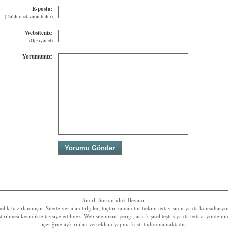
E-posta:
(Doldurmak zorunludur)
Websiteniz:
(Opsiyonel)
Yorumunuz:
Sınırlı Sorumluluk Beyanı:
nelik hazırlanmıştır. Sitede yer alan bilgiler, hiçbir zaman bir hekim tedavisinin ya da konsültas
rilmesi kesinlikte tavsiye edilmez. Web sitemizin içeriği, asla kişisel teşhis ya da tedavi yöntem
içeriğine aykırı ilan ve reklam yapma kastı bulunmamaktadır.