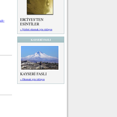
ERCİYES'TEN
it-
ESİNTİLER
» Şiirleri okumak için tıklayın
KAYSERİ FASLI
KAYSERİ FASLI
» Okumak için tıklayın