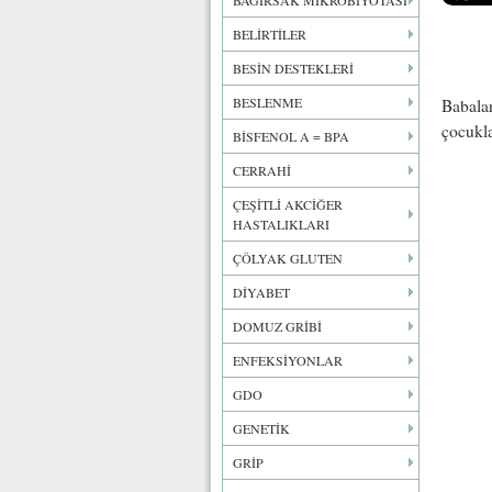
BAĞIRSAK MİKROBİYOTASI
BELİRTİLER
BESİN DESTEKLERİ
BESLENME
Babalar
çocukla
BİSFENOL A = BPA
CERRAHİ
ÇEŞİTLİ AKCİĞER
HASTALIKLARI
ÇÖLYAK GLUTEN
DİYABET
DOMUZ GRİBİ
ENFEKSİYONLAR
GDO
GENETİK
GRİP