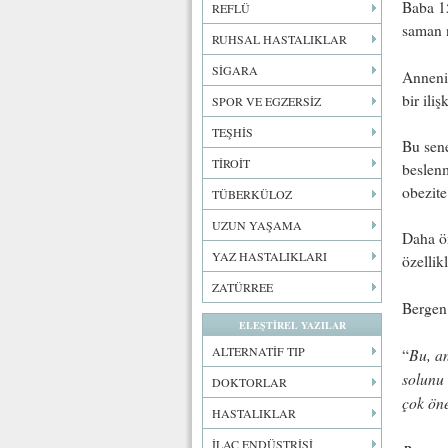
Baba 15
REFLÜ
saman n
RUHSAL HASTALIKLAR
SİGARA
Annenin
bir ili
SPOR VE EGZERSİZ
TEŞHİS
Bu sene
TİROİT
beslenm
obezite
TÜBERKÜLOZ
UZUN YAŞAMA
Daha ön
YAZ HASTALIKLARI
özellik
ZATÜRREE
Bergen
ELEŞTİREL YAZILAR
ALTERNATİF TIP
Bu, an
“
solunu 
DOKTORLAR
çok öne
HASTALIKLAR
İLAÇ ENDÜSTRİSİ