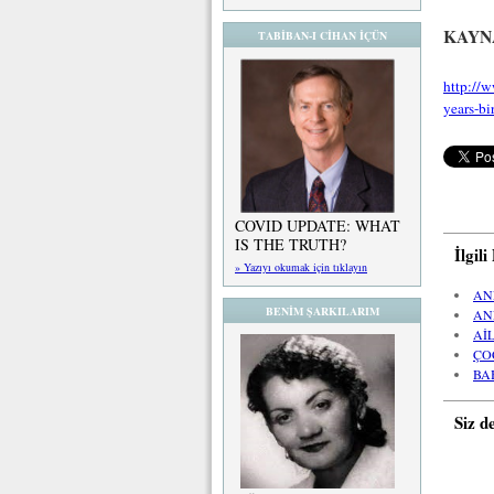
KAYN
TABİBAN-I CİHAN İÇÜN
http://
years-bi
COVID UPDATE: WHAT
IS THE TRUTH?
İlgil
» Yazıyı okumak için tıklayın
AN
BENİM ŞARKILARIM
AN
Aİ
ÇO
BA
Siz d