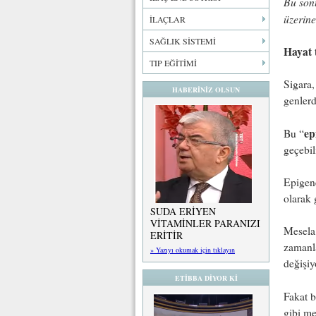
Bu sonu
üzerine
İLAÇLAR
SAĞLIK SİSTEMİ
Hayat t
TIP EĞİTİMİ
Sigara,
HABERİNİZ OLSUN
genlerd
ep
Bu “
geçebil
Epigene
olarak 
SUDA ERİYEN
VİTAMİNLER PARANIZI
Mesela,
ERİTİR
zamanla
» Yazıyı okumak için tıklayın
değişiy
ETİBBA DİYOR Kİ
Fakat b
gibi me