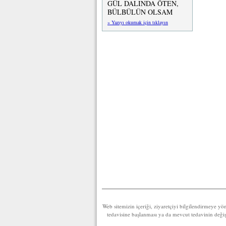
GÜL DALINDA ÖTEN,
BÜLBÜLÜN OLSAM
» Yazıyı okumak için tıklayın
Web sitemizin içeriği, ziyaretçiyi bilgilendirmeye yö
tedavisine başlanması ya da mevcut tedavinin değişti