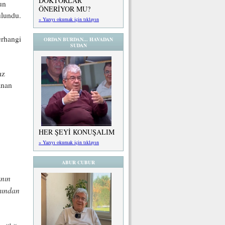
DOKTORLAR
un
ÖNERİYOR MU?
ulundu.
» Yazıyı okumak için tıklayın
erhangi
ORDAN BURDAN... HAVADAN
SUDAN
ız
anan
HER ŞEYİ KONUŞALIM
» Yazıyı okumak için tıklayın
ABUR CUBUR
ının
ımından