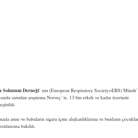
a Solunum Derneği
’ nin (European Respiratory Society=ERS) Münih’ 
ısında sunulan araştırma Norveç’ te, 13 bin erkek ve kadın üzerinde
ştirildi.
mada anne ve babaların sigara içme alışkanlıklarına ve bunların çocukla
nsidansına bakıldı.