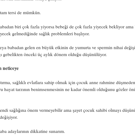
tam tersi de mümkün.
badan biri çok fazla yiyorsa bebeği de çok fazla yiyecek bekliyor ama
iyecek gelmediğinde sağlık problemleri başlıyor.
ya babadan gelen en büyük etkinin de yumurta ve spermin nihai değişik
ğı gebelikten önceki üç aylık dönem olduğu düşünülüyor.
m neticeye
tırma, sağlıklı evlatlara sahip olmak için çocuk anne rahmine düşmede
ru hayat tarzının benimsenmesinin ne kadar önemli olduğunu gözler ön
endi sağlığına önem vermeyebilir ama şayet çocuk sahibi olmayı düşün
eğişiyor.
ba adaylarının dikkatine sunarım.