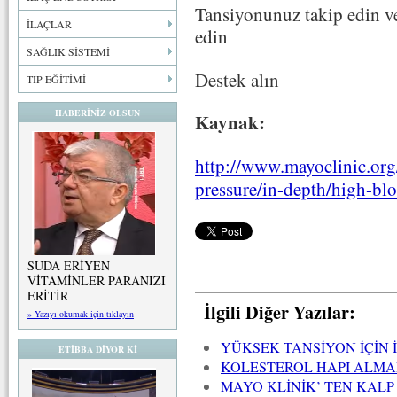
Tansiyonunuz takip edin v
İLAÇLAR
edin
SAĞLIK SİSTEMİ
Destek alın
TIP EĞİTİMİ
HABERİNİZ OLSUN
Kaynak:
http://www.mayoclinic.org
pressure/in-depth/high-bl
SUDA ERİYEN
VİTAMİNLER PARANIZI
ERİTİR
İlgili Diğer Yazılar:
» Yazıyı okumak için tıklayın
YÜKSEK TANSİYON İÇİN 
ETİBBA DİYOR Kİ
KOLESTEROL HAPI ALMA
MAYO KLİNİK’ TEN KALP 