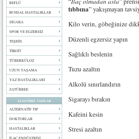
“
İlaç olmadan asla
” prens
REFLÜ
tıbbına
” yakışmayan tavsiy
RUHSAL HASTALIKLAR
SİGARA
Kilo verin, göbeğinize dik
SPOR VE EGZERSİZ
Düzenli egzersiz yapın
TEŞHİS
TİROİT
Sağlıklı beslenin
TÜBERKÜLOZ
Tuzu azaltın
UZUN YAŞAMA
YAZ HASTALIKLARI
Alkolü sınırlandırın
ZATÜRREE
Sigarayı bırakın
ELEŞTİREL YAZILAR
ALTERNATİF TIP
Kafeini kesin
DOKTORLAR
Stresi azaltın
HASTALIKLAR
İLAÇ ENDÜSTRİSİ