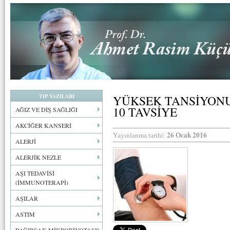
TIP YAZILARI
YÜKSEK TANSİYONU
10 TAVSİYE
AĞIZ VE DİŞ SAĞLIĞI
AKCİĞER KANSERİ
26 Ocak 2016
Yayınlanma tarihi:
ALERJİ
ALERJİK NEZLE
AŞI TEDAVİSİ
(İMMUNOTERAPİ)
AŞILAR
ASTIM