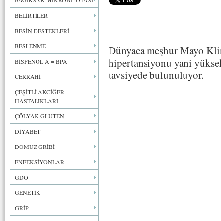
BAĞIRSAK MİKROBİYOTASI
BELİRTİLER
BESİN DESTEKLERİ
BESLENME
Dünyaca meşhur Mayo Klin
hipertansiyonu yani yükse
BİSFENOL A = BPA
tavsiyede bulunuluyor.
CERRAHİ
ÇEŞİTLİ AKCİĞER
HASTALIKLARI
ÇÖLYAK GLUTEN
DİYABET
DOMUZ GRİBİ
ENFEKSİYONLAR
GDO
GENETİK
GRİP