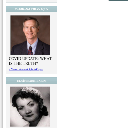
TABİBAN-I CİHAN İÇÜN
COVID UPDATE: WHAT
IS THE TRUTH?
» Yazıyı okumak için tıklayın
BENİM ŞARKILARIM