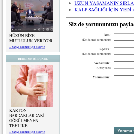
UZUN YAŞAMANIN SIRLA
KALP SAĞLIĞI İÇİN YEDİ
Siz de yorumunuzu payla
İsim:
HÜZÜN BİZE
(Doldurmak zorunludur)
MUTLULUK VERİYOR
» Yazıyı okumak için tıklayın
E-posta:
(Doldurmak zorunludur)
DERDİME BİR ÇARE
Websiteniz:
(Opsiyonel)
Yorumunuz:
KARTON
BARDAKLARDAKİ
GÖRÜLMEYEN
TEHLİKE
» Yazıyı okumak için tıklayın