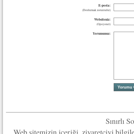
E-posta:
(Doldurmak zorunludur)
Websiteniz:
(Opsiyonel)
Yorumunuz:
Sınırlı S
Web sitemizin içeriği, ziyaretçiyi bilgi