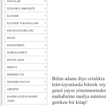
HAVALAR
İSTANBUL BRONŞİTİ
KANSER
KANSER TARAMALARI
KIŞ HASTALIKLARI
KOAH
KOLESTEROL
KORONAVİRÜS
KOVİD AŞISI
MEDYA
MEHMET ÖZ
Bilim adamı diye ortalıkta 
MODERN HAYAT
televizyonlarda bilerek ve
genel yayın yönetmeninden
OBEZİTE
muhabirine medya müntesip
RAHİM AĞZI KANSERİ
AŞISI
gereken bir kitap!