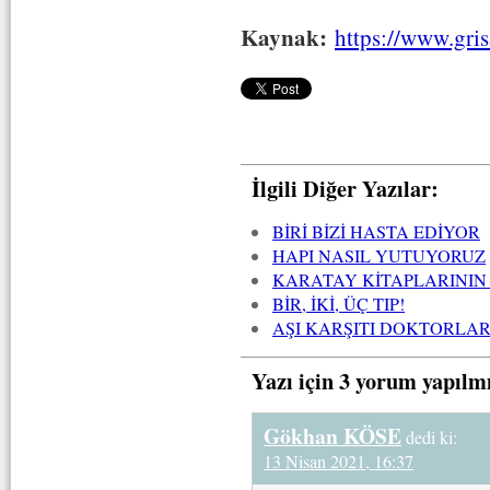
Kaynak:
https://www.gris
İlgili Diğer Yazılar:
BİRİ BİZİ HASTA EDİYOR
HAPI NASIL YUTUYORUZ
KARATAY KİTAPLARININ
BİR, İKİ, ÜÇ TIP!
AŞI KARŞITI DOKTORLA
Yazı için 3 yorum yapılm
Gökhan KÖSE
dedi ki:
13 Nisan 2021, 16:37