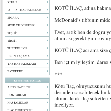
REFLÜ
KÖTÜ İLAÇ, adına bakmay
RUHSAL HASTALIKLAR
SİGARA
McDonald’s tıbbının mide 
SPOR VE EGZERSİZ
Evet, artık ben de doğru y
TEŞHİS
alınması gerektiğini söylü
TİROİT
TÜBERKÜLOZ
KÖTÜ İLAÇ acı ama size ço
UZUN YAŞAMA
Ben içtim iyileştim, darısı s
YAZ HASTALIKLARI
ZATÜRREE
***
ELEŞTİREL YAZILAR
Kötü İlaç, okuyucusunu hu
ALTERNATİF TIP
derinden sarsabilecek bir 
DOKTORLAR
altına alarak ilaç şirketleri
HASTALIKLAR
inceliyor.
İLAÇ ENDÜSTRİSİ