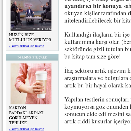
uyandırıcı bir konuya
sah
d
okuyan kişiler tarafından
nitelendirilebilecek bir kit
Kullandığı ilaçların bir iş
HÜZÜN BİZE
MUTLULUK VERİYOR
kullanımına karşı olan (ben
» Yazıyı okumak için tıklayın
sektöründe gizli tutulan bi
bu kitap tam size göre!
DERDİME BİR ÇARE
İlaç sektörü artık işlevini 
araştırmalara ve bulgulara 
artık bu bir hayal olarak 
Yapılan testlerin sonuçları
koymuyorsa göz önünden kal
KARTON
sonucun elde edilmesini sağ
BARDAKLARDAKİ
GÖRÜLMEYEN
artık ciddi kusurlar içeriyo
TEHLİKE
» Yazıyı okumak için tıklayın