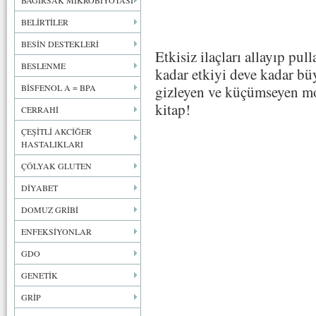
BAĞIRSAK MİKROBİYOTASI
BELİRTİLER
BESİN DESTEKLERİ
Etkisiz ilaçları allayıp pull
BESLENME
kadar etkiyi deve kadar büyü
BİSFENOL A = BPA
gizleyen ve küçümseyen mod
kitap!
CERRAHİ
ÇEŞİTLİ AKCİĞER
HASTALIKLARI
ÇÖLYAK GLUTEN
DİYABET
DOMUZ GRİBİ
ENFEKSİYONLAR
GDO
GENETİK
GRİP