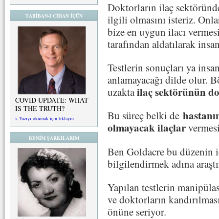
Doktorların ilaç sektöründ
TABİBAN-I CİHAN İÇÜN
ilgili olmasını isteriz. On
bize en uygun ilacı vermesin
tarafından aldatılarak insan
Testlerin sonuçları ya insa
anlamayacağı dilde olur. B
ilaç sektörünün do
uzakta
COVID UPDATE: WHAT
IS THE TRUTH?
hastanı
Bu süreç belki de
» Yazıyı okumak için tıklayın
olmayacak ilaçlar
vermesi
BENİM ŞARKILARIM
Ben Goldacre bu düzenin iç
bilgilendirmek adına araştı
Yapılan testlerin manipüla
ve doktorların kandırılması
önüne seriyor.