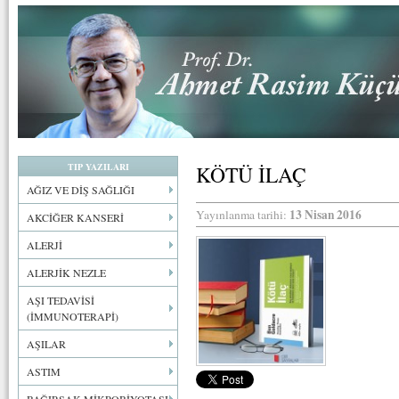
TIP YAZILARI
KÖTÜ İLAÇ
AĞIZ VE DİŞ SAĞLIĞI
13 Nisan 2016
Yayınlanma tarihi:
AKCİĞER KANSERİ
ALERJİ
ALERJİK NEZLE
AŞI TEDAVİSİ
(İMMUNOTERAPİ)
AŞILAR
ASTIM