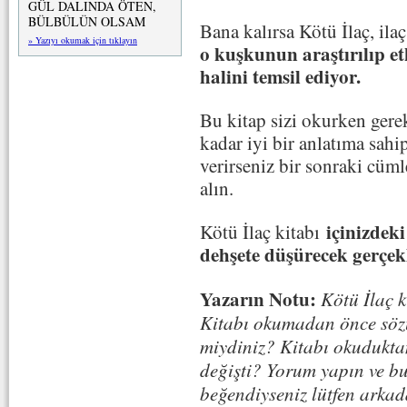
GÜL DALINDA ÖTEN,
BÜLBÜLÜN OLSAM
Bana kalırsa Kötü İlaç, ila
» Yazıyı okumak için tıklayın
o kuşkunun araştırılıp et
halini temsil ediyor.
Bu kitap sizi okurken gere
kadar iyi bir anlatıma sahi
verirseniz bir sonraki cüml
alın.
içinizdeki
Kötü İlaç kitabı
dehşete düşürecek gerçekl
Yazarın Notu:
Kötü İlaç 
Kitabı okumadan önce sözü
miydiniz? Kitabı okudukta
değişti? Yorum yapın ve bu
beğendiyseniz lütfen arkad