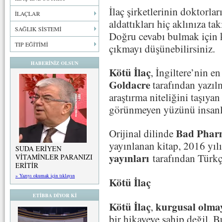
İlaç şirketlerinin doktorlar
İLAÇLAR
aldattıkları hiç aklınıza ta
SAĞLIK SİSTEMİ
Doğru cevabı bulmak için 
TIP EĞİTİMİ
çıkmayı düşünebilirsiniz.
HABERİNİZ OLSUN
Kötü İlaç
, İngiltere’nin e
Goldacre
tarafından yazılm
araştırma niteliğini taşıya
görünmeyen yüzünü insanla
Bad Phar
Orijinal dilinde
yayınlanan kitap, 2016 yıl
SUDA ERİYEN
yayınları
tarafından Türkçe
VİTAMİNLER PARANIZI
ERİTİR
» Yazıyı okumak için tıklayın
Kötü İlaç
ETİBBA DİYOR Kİ
Kötü İlaç
kurgusal olma
,
bir hikayeye sahip değil. 