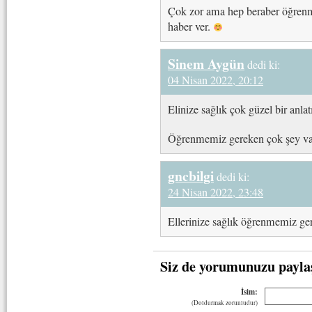
Çok zor ama hep beraber öğrenm
haber ver.
Sinem Aygün
dedi ki:
04 Nisan 2022, 20:12
Elinize sağlık çok güzel bir anla
Öğrenmemiz gereken çok şey va
gncbilgi
dedi ki:
24 Nisan 2022, 23:48
Ellerinize sağlık öğrenmemiz ge
Siz de yorumunuzu payla
İsim:
(Doldurmak zorunludur)