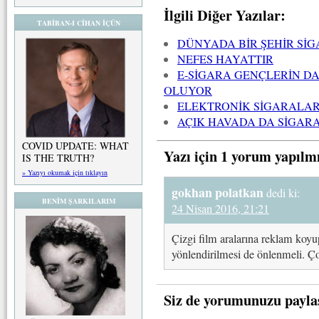
İlgili Diğer Yazılar:
TABİBAN-I CİHAN İÇÜN
DÜNYADA BİR ŞEHİR Sİ
NEFES HAYATTIR
E-SİGARA GENÇLERİN DA
OLUYOR
ELEKTRONİK SİGARALARI
AÇIK HAVADA DA SİGARA
COVID UPDATE: WHAT
Yazı için 1 yorum yapılm
IS THE TRUTH?
» Yazıyı okumak için tıklayın
gokhan polatkan
dedi ki:
BENİM ŞARKILARIM
24 Nisan 2016, 21:21
Çizgi film aralarına reklam koyu
yönlendirilmesi de önlenmeli. Ç
Siz de yorumunuzu payla