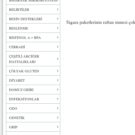
BAĞIRSAK MİKROBİYOTASI
BELİRTİLER
BESİN DESTEKLERİ
Sigara paketlerinin raftan inmesi ço
BESLENME
BİSFENOL A = BPA
CERRAHİ
ÇEŞİTLİ AKCİĞER
HASTALIKLARI
ÇÖLYAK GLUTEN
DİYABET
DOMUZ GRİBİ
ENFEKSİYONLAR
GDO
GENETİK
GRİP