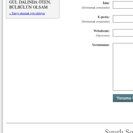
GÜL DALINDA ÖTEN,
İsim:
BÜLBÜLÜN OLSAM
(Doldurmak zorunludur)
» Yazıyı okumak için tıklayın
E-posta:
(Doldurmak zorunludur)
Websiteniz:
(Opsiyonel)
Yorumunuz:
Sınırlı S