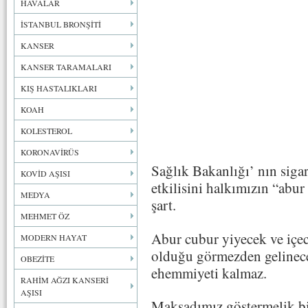
HAVALAR
İSTANBUL BRONŞİTİ
KANSER
KANSER TARAMALARI
KIŞ HASTALIKLARI
KOAH
KOLESTEROL
KORONAVİRÜS
Sağlık Bakanlığı’ nın siga
KOVİD AŞISI
etkilisini halkımızın “abur
MEDYA
şart.
MEHMET ÖZ
Abur cubur yiyecek ve içe
MODERN HAYAT
olduğu görmezden gelinece
OBEZİTE
ehemmiyeti kalmaz.
RAHİM AĞZI KANSERİ
AŞISI
Maksadımız göstermelik bi