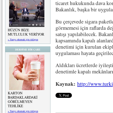
ticaret hukukunda dava ko
Bakanlık, başka bir uygul
Bu çerçevede sigara paketle
görmemesi için raflarda de
HÜZÜN BİZE
satışı yapılabilecek. Baka
MUTLULUK VERİYOR
kapsamında kapalı alanlar
» Yazıyı okumak için tıklayın
denetimi için kurulan ekipl
DERDİME BİR ÇARE
uygulaması hayata geçirile
Aldıkları ücretlerde iyileş
denetimle kapalı mekânları
Kaynak:
http://www.turki
KARTON
BARDAKLARDAKİ
GÖRÜLMEYEN
TEHLİKE
» Yazıyı okumak için tıklayın