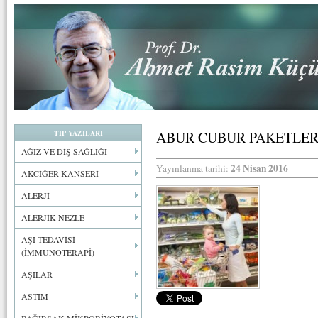
TIP YAZILARI
ABUR CUBUR PAKETLER
AĞIZ VE DİŞ SAĞLIĞI
24 Nisan 2016
Yayınlanma tarihi:
AKCİĞER KANSERİ
ALERJİ
ALERJİK NEZLE
AŞI TEDAVİSİ
(İMMUNOTERAPİ)
AŞILAR
ASTIM