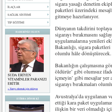
sigara yasağı denetim ekipl
İLAÇLAR
paketleri üzerindeki mesaj
SAĞLIK SİSTEMİ
gitmeye hazırlanıyor.
TIP EĞİTİMİ
Dünyanın takdirini toplaya
HABERİNİZ OLSUN
sigarayı bırakmasını sağl
uygulamalarına yenileri e
Bakanlığı, sigara paketleri
olumlu hâle dönüştürecek.
Bakanlığın çalışmasına gör
öldürür’ gibi olumsuz ifade
SUDA ERİYEN
içmeyin’ gibi mesajlar yer 
VİTAMİNLER PARANIZI
sigarayı bırakmaları oluml
ERİTİR
» Yazıyı okumak için tıklayın
Avustralya’da uygulanan v
ETİBBA DİYOR Kİ
ettiği kara paket uygulama
ilişkin bir veri olmadığı i