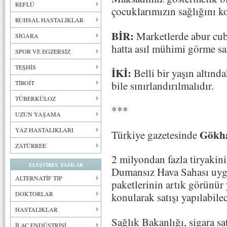
REFLÜ
çocuklarımızın sağlığını k
RUHSAL HASTALIKLAR
BİR:
Marketlerde abur cub
SİGARA
hatta asıl mühimi görme sa
SPOR VE EGZERSİZ
TEŞHİS
İKİ:
Belli bir yaşın altınd
bile sınırlandırılmalıdır.
TİROİT
TÜBERKÜLOZ
***
UZUN YAŞAMA
YAZ HASTALIKLARI
Gökh
Türkiye gazetesinde
ZATÜRREE
2 milyondan fazla tiryakin
ELEŞTİREL YAZILAR
Dumansız Hava Sahası uygu
ALTERNATİF TIP
paketlerinin artık görünür 
DOKTORLAR
konularak satışı yapılabile
HASTALIKLAR
Sağlık Bakanlığı, sigara sat
İLAÇ ENDÜSTRİSİ