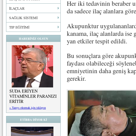
Her iki tedavinin beraber u
İLAÇLAR
da sadece ilaç alanlara göre
SAĞLIK SİSTEMİ
Akupunktur uygulananlarda
TIP EĞİTİMİ
kanama, ilaç alanlarda ise gu
HABERİNİZ OLSUN
yan etkiler tespit edildi.
Bu sonuçlara göre akupunkt
faydası olabileceği söylen
emniyetinin daha geniş kap
gerekir.
SUDA ERİYEN
VİTAMİNLER PARANIZI
ERİTİR
» Yazıyı okumak için tıklayın
ETİBBA DİYOR Kİ