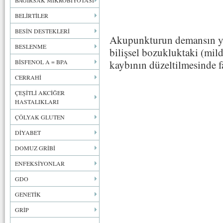
BAĞIRSAK MİKROBİYOTASI
BELİRTİLER
BESİN DESTEKLERİ
Akupunkturun demansın ya
BESLENME
bilişsel bozukluktaki (mi
BİSFENOL A = BPA
kaybının düzeltilmesinde fa
CERRAHİ
ÇEŞİTLİ AKCİĞER
HASTALIKLARI
ÇÖLYAK GLUTEN
DİYABET
DOMUZ GRİBİ
ENFEKSİYONLAR
GDO
GENETİK
GRİP