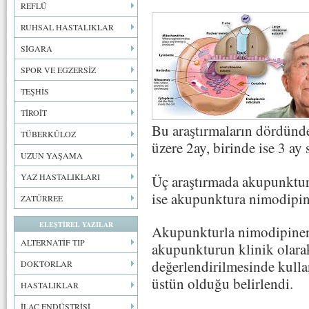
REFLÜ
RUHSAL HASTALIKLAR
SİGARA
SPOR VE EGZERSİZ
TEŞHİS
TİROİT
Bu araştırmaların dördünde
TÜBERKÜLOZ
üzere 2ay, birinde ise 3 a
UZUN YAŞAMA
YAZ HASTALIKLARI
Üç araştırmada akupunktur 
ise akupunktura nimodipine 
ZATÜRREE
ELEŞTİREL YAZILAR
Akupunkturla nimodipineni
ALTERNATİF TIP
akupunkturun klinik olar
değerlendirilmesinde kullan
DOKTORLAR
üstün olduğu belirlendi.
HASTALIKLAR
İLAÇ ENDÜSTRİSİ