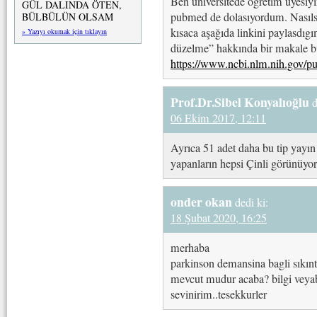
Ben üniversitede öğretim üyesiy
GÜL DALINDA ÖTEN,
pubmed de dolasıyordum. Nasılsa
BÜLBÜLÜN OLSAM
kısaca aşağıda linkini paylasdıg
» Yazıyı okumak için tıklayın
düzelme” hakkında bir makale b
https://www.ncbi.nlm.nih.gov/
Prof.Dr.Sibel Konyalıoğlu
d
06 Ekim 2017, 12:11
Ayrıca 51 adet daha bu tip yayın
yapanların hepsi Çinli görünüyor.
onder okan
dedi ki:
18 Şubat 2020, 16:25
merhaba
parkinson demansina bagli sıkın
mevcut mudur acaba? bilgi veyabt
sevinirim..tesekkurler