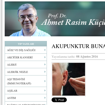
TIP YAZILARI
AKUPUNKTUR BUNAM
AĞIZ VE DİŞ SAĞLIĞI
08 Ağustos 2016
Yayınlanma tarihi:
AKCİĞER KANSERİ
ALERJİ
ALERJİK NEZLE
AŞI TEDAVİSİ
(İMMUNOTERAPİ)
AŞILAR
ASTIM