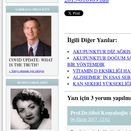
TABİBAN-I CİHAN İÇÜN
İlgili Diğer Yazılar:
AKUPUNKTUR DİZ AĞRISI
AKUPUNKTUR DOĞUM SANC
COVID UPDATE: WHAT
BİR YÖNTEMDİR
IS THE TRUTH?
VİTAMİN D EKSİKLİĞİ H
» Yazıyı okumak için tıklayın
ALZHEİMER’ İN ESAS SEB
BENİM ŞARKILARIM
KAN ŞEKERİ YÜKSEKLİĞİ
Yazı için 3 yorum yapılm
Prof.Dr.Sibel Konyalıoğlu
d
06 Ekim 2017, 12:02