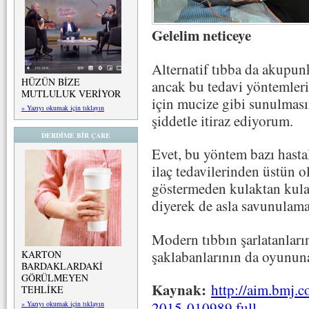
Gelelim neticeye
Alternatif tıbba da akupun
HÜZÜN BİZE
ancak bu tedavi yöntemleri
MUTLULUK VERİYOR
için mucize gibi sunulması
» Yazıyı okumak için tıklayın
şiddetle itiraz ediyorum.
DERDİME BİR ÇARE
Evet, bu yöntem bazı hastal
ilaç tedavilerinden üstün ol
göstermeden kulaktan kula
diyerek de asla savunulama
Modern tıbbın şarlatanların
şaklabanlarının da oyunun
KARTON
BARDAKLARDAKİ
GÖRÜLMEYEN
Kaynak:
http://aim.bmj.
TEHLİKE
2015-010989.full
» Yazıyı okumak için tıklayın