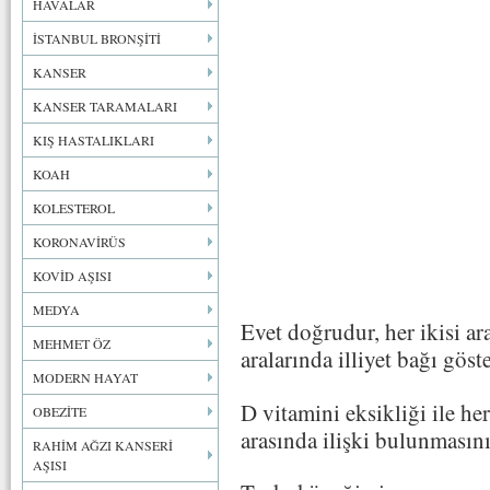
HAVALAR
İSTANBUL BRONŞİTİ
KANSER
KANSER TARAMALARI
KIŞ HASTALIKLARI
KOAH
KOLESTEROL
KORONAVİRÜS
KOVİD AŞISI
MEDYA
Evet doğrudur, her ikisi ara
MEHMET ÖZ
aralarında illiyet bağı göst
MODERN HAYAT
D vitamini eksikliği ile h
OBEZİTE
arasında ilişki bulunmasını
RAHİM AĞZI KANSERİ
AŞISI