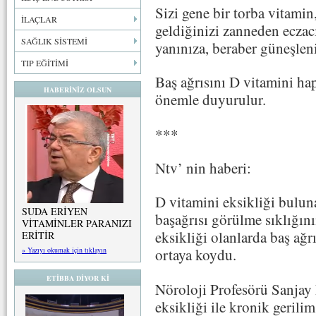
Sizi gene bir torba vitamin
İLAÇLAR
geldiğinizi zanneden eczacı
SAĞLIK SİSTEMİ
yanınıza, beraber güneşlen
TIP EĞİTİMİ
Baş ağrısını D vitamini hap
HABERİNİZ OLSUN
önemle duyurulur.
***
Ntv’ nin haberi:
D vitamini eksikliği buluna
SUDA ERİYEN
başağrısı görülme sıklığını
VİTAMİNLER PARANIZI
eksikliği olanlarda baş ağ
ERİTİR
» Yazıyı okumak için tıklayın
ortaya koydu.
ETİBBA DİYOR Kİ
Nöroloji Profesörü Sanjay 
eksikliği ile kronik gerilim