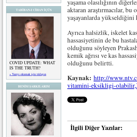
yaşama olasılığının diğerl
aktaran araştırmacılar, bu 
TABİBAN-I CİHAN İÇÜN
yaşayanlarda yükseldiğini 
Ayrıca halsizlik, iskelet ka
hassasiyetinin de bu hastal
olduğunu söyleyen Prakash
kemik ağrısı ve kas hassasi
olduğunu belirtti.
COVID UPDATE: WHAT
IS THE TRUTH?
» Yazıyı okumak için tıklayın
Kaynak:
http://www.ntv.c
vitamini-eksikligi-olab
BENİM ŞARKILARIM
İlgili Diğer Yazılar: