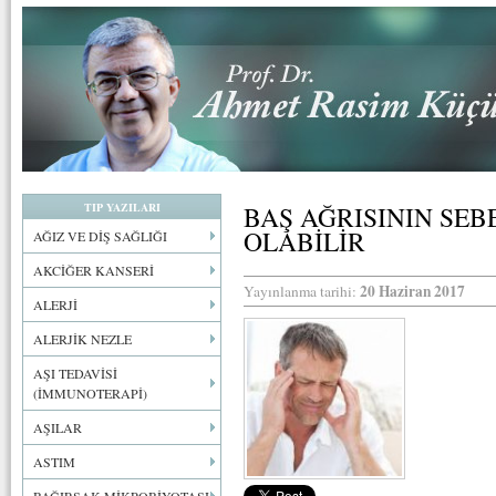
TIP YAZILARI
BAŞ AĞRISININ SEBE
OLABİLİR
AĞIZ VE DİŞ SAĞLIĞI
AKCİĞER KANSERİ
20 Haziran 2017
Yayınlanma tarihi:
ALERJİ
ALERJİK NEZLE
AŞI TEDAVİSİ
(İMMUNOTERAPİ)
AŞILAR
ASTIM