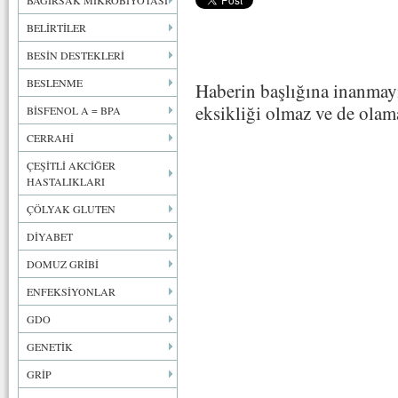
BAĞIRSAK MİKROBİYOTASI
BELİRTİLER
BESİN DESTEKLERİ
BESLENME
Haberin başlığına inanmayı
eksikliği olmaz ve de olam
BİSFENOL A = BPA
CERRAHİ
ÇEŞİTLİ AKCİĞER
HASTALIKLARI
ÇÖLYAK GLUTEN
DİYABET
DOMUZ GRİBİ
ENFEKSİYONLAR
GDO
GENETİK
GRİP