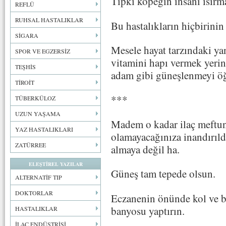
Tıpkı köpeğin insanı ısırm
REFLÜ
RUHSAL HASTALIKLAR
Bu hastalıkların hiçbirinin
SİGARA
Mesele hayat tarzındaki ya
SPOR VE EGZERSİZ
vitamini hapı vermek yerin
TEŞHİS
adam gibi güneşlenmeyi öğ
TİROİT
***
TÜBERKÜLOZ
UZUN YAŞAMA
Madem o kadar ilaç meftunu
YAZ HASTALIKLARI
olamayacağınıza inandırıld
ZATÜRREE
almaya değil ha.
ELEŞTİREL YAZILAR
Güneş tam tepede olsun.
ALTERNATİF TIP
DOKTORLAR
Eczanenin önünde kol ve b
banyosu yaptırın.
HASTALIKLAR
İLAÇ ENDÜSTRİSİ