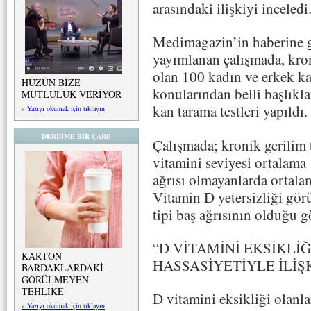
arasındaki ilişkiyi inceledi
Medimagazin’in haberine 
yayımlanan çalışmada, kroni
olan 100 kadın ve erkek ka
HÜZÜN BİZE
konularından belli başlıkla
MUTLULUK VERİYOR
kan tarama testleri yapıldı.
» Yazıyı okumak için tıklayın
DERDİME BİR ÇARE
Çalışmada; kronik gerilim t
vitamini seviyesi ortalama
ağrısı olmayanlarda ortal
Vitamin D yetersizliği gör
tipi baş ağrısının olduğu g
“D VİTAMİNİ EKSİKLİĞ
KARTON
HASSASİYETİYLE İLİŞK
BARDAKLARDAKİ
GÖRÜLMEYEN
TEHLİKE
D vitamini eksikliği olanla
» Yazıyı okumak için tıklayın