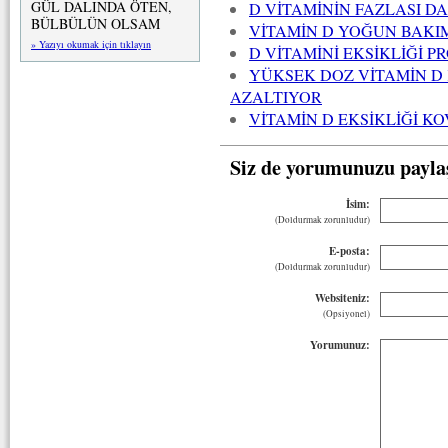
GÜL DALINDA ÖTEN,
D VİTAMİNİN FAZLASI D
BÜLBÜLÜN OLSAM
VİTAMİN D YOĞUN BAKI
» Yazıyı okumak için tıklayın
D VİTAMİNİ EKSİKLİĞİ P
YÜKSEK DOZ VİTAMİN D
AZALTIYOR
VİTAMİN D EKSİKLİĞİ KO
Siz de yorumunuzu payla
İsim:
(Doldurmak zorunludur)
E-posta:
(Doldurmak zorunludur)
Websiteniz:
(Opsiyonel)
Yorumunuz: