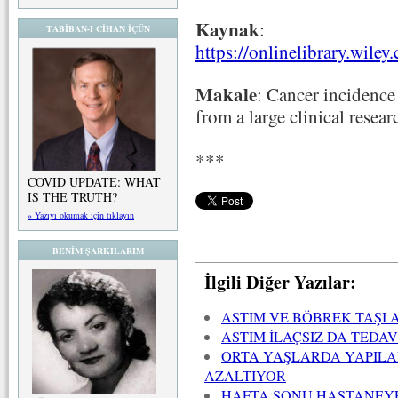
Kaynak
:
TABİBAN-I CİHAN İÇÜN
https://onlinelibrary.wile
Makale
: Cancer incidence
from a large clinical resea
***
COVID UPDATE: WHAT
IS THE TRUTH?
» Yazıyı okumak için tıklayın
BENİM ŞARKILARIM
İlgili Diğer Yazılar:
ASTIM VE BÖBREK TAŞI A
ASTIM İLAÇSIZ DA TEDAV
ORTA YAŞLARDA YAPILAN
AZALTIYOR
HAFTA SONU HASTANEY