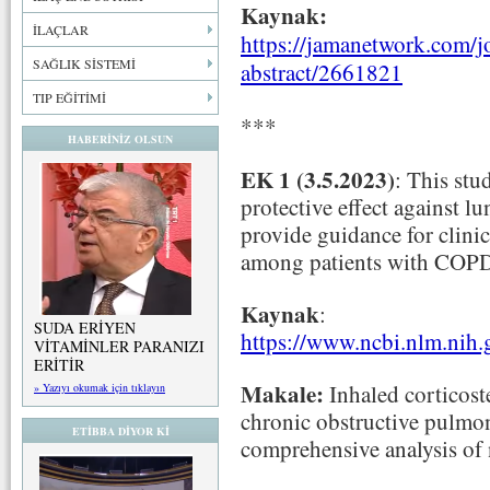
Kaynak:
İLAÇLAR
https://jamanetwork.com/jo
SAĞLIK SİSTEMİ
abstract/2661821
TIP EĞİTİMİ
***
HABERİNİZ OLSUN
EK 1 (3.5.2023)
: This stu
protective effect against l
provide guidance for clinic
among patients with COP
Kaynak
:
SUDA ERİYEN
https://www.ncbi.nlm.nih
VİTAMİNLER PARANIZI
ERİTİR
Makale:
Inhaled corticost
» Yazıyı okumak için tıklayın
chronic obstructive pulmon
ETİBBA DİYOR Kİ
comprehensive analysis of 