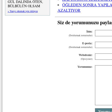
GÜL DALINDA ÖTEN,
ÖĞLEDEN SONRA YAPILA
BÜLBÜLÜN OLSAM
AZALTIYOR
» Yazıyı okumak için tıklayın
Siz de yorumunuzu payla
İsim:
(Doldurmak zorunludur)
E-posta:
(Doldurmak zorunludur)
Websiteniz:
(Opsiyonel)
Yorumunuz: