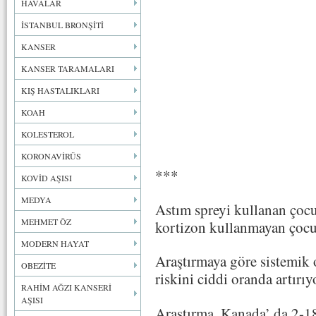
HAVALAR
İSTANBUL BRONŞİTİ
KANSER
KANSER TARAMALARI
KIŞ HASTALIKLARI
KOAH
KOLESTEROL
KORONAVİRÜS
***
KOVİD AŞISI
MEDYA
Astım spreyi kullanan çocu
MEHMET ÖZ
kortizon kullanmayan çocukl
MODERN HAYAT
Araştırmaya göre sistemik o
OBEZİTE
riskini ciddi oranda artırıy
RAHİM AĞZI KANSERİ
AŞISI
Araştırma, Kanada’ da 2-18