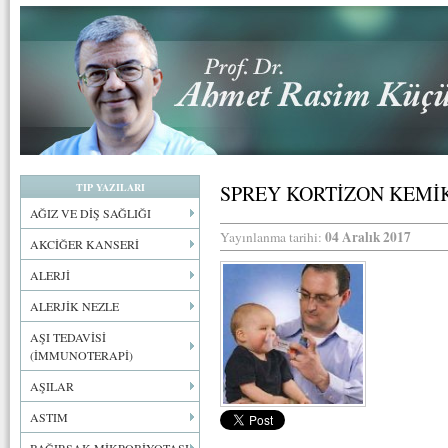
TIP YAZILARI
SPREY KORTİZON KEMİK
AĞIZ VE DİŞ SAĞLIĞI
04 Aralık 2017
Yayınlanma tarihi:
AKCİĞER KANSERİ
ALERJİ
ALERJİK NEZLE
AŞI TEDAVİSİ
(İMMUNOTERAPİ)
AŞILAR
ASTIM