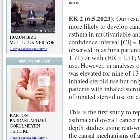
***
EK 2 (6.5.2023)
: Our resu
more likely to develop can
asthma in multivariable an
HÜZÜN BİZE
confidence interval [CI] = 
MUTLULUK VERİYOR
observed in asthma patien
» Yazıyı okumak için tıklayın
1.71) or with (HR = 1.11; 
DERDİME BİR ÇARE
use. However, in analyses of
was elevated for nine of 13
inhaled steroid use but onl
patients with inhaled steroi
of inhaled steroid use on c
This is the first study to r
KARTON
asthma and overall cancer 
BARDAKLARDAKİ
GÖRÜLMEYEN
depth studies using real-wo
TEHLİKE
the causal mechanisms of a
» Yazıyı okumak için tıklayın