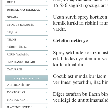
REFLÜ
15.536 sağlıklı çocuğa ait v
RUHSAL HASTALIKLAR
Uzun süreli sprey kortizon
SİGARA
kemik kırıkları riskini art
SPOR VE EGZERSİZ
vardır.
TEŞHİS
Gelelim neticeye
TİROİT
TÜBERKÜLOZ
Sprey şeklinde kortizon as
UZUN YAŞAMA
etkili tedavi yöntemidir ve
YAZ HASTALIKLARI
kullanılmalıdır.
ZATÜRREE
Çocuk astımında bu ilacın
ELEŞTİREL YAZILAR
verilmesi yeterlidir, ilaç bi
ALTERNATİF TIP
DOKTORLAR
Diğer taraftan bu ilacın bi
verildiği de unutulmamalıd
HASTALIKLAR
İLAÇ ENDÜSTRİSİ