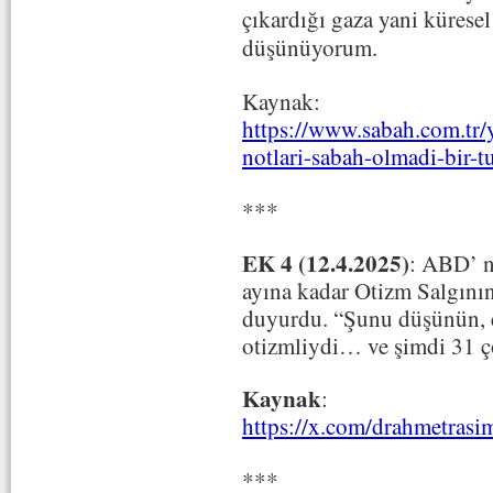
çıkardığı gaza yani kürese
düşünüyorum.
Kaynak:
https://www.sabah.com.tr/
notlari-sabah-olmadi-bir-t
***
EK 4 (12.4.2025)
: ABD’ n
ayına kadar Otizm Salgının
duyurdu. “Şunu düşünün,
otizmliydi… ve şimdi 31 
Kaynak
:
https://x.com/drahmetras
***