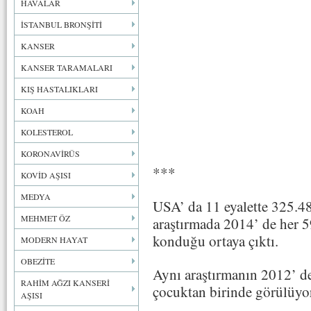
HAVALAR
İSTANBUL BRONŞİTİ
KANSER
KANSER TARAMALARI
KIŞ HASTALIKLARI
KOAH
KOLESTEROL
KORONAVİRÜS
***
KOVİD AŞISI
MEDYA
USA’ da 11 eyalette 325.4
MEHMET ÖZ
araştırmada 2014’ de her 5
konduğu ortaya çıktı.
MODERN HAYAT
OBEZİTE
Aynı araştırmanın 2012’ de
RAHİM AĞZI KANSERİ
çocuktan birinde görülüyo
AŞISI