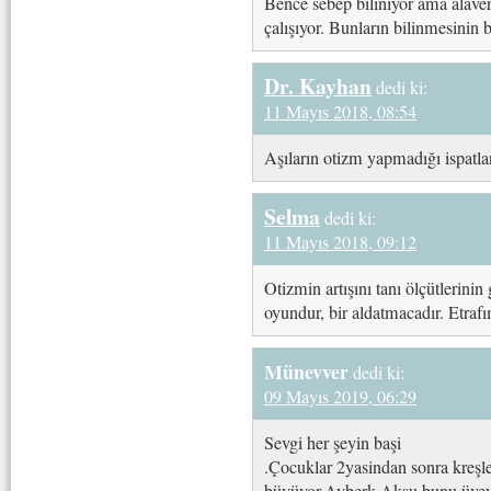
Bence sebep biliniyor ama alaver
çalışıyor. Bunların bilinmesinin 
Dr. Kayhan
dedi ki:
11 Mayıs 2018, 08:54
Aşıların otizm yapmadığı ispatla
Selma
dedi ki:
11 Mayıs 2018, 09:12
Otizmin artışını tanı ölçütlerini
oyundur, bir aldatmacadır. Etrafı
Münevver
dedi ki:
09 Mayıs 2019, 06:29
Sevgi her şeyin başi
.Çocuklar 2yasindan sonra kreşl
büyüyor.Ayberk Aksu bunu üvey a