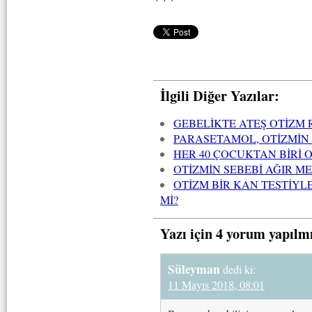
İlgili Diğer Yazılar:
GEBELİKTE ATEŞ OTİZM R
PARASETAMOL, OTİZMİN 
HER 40 ÇOCUKTAN BİRİ O
OTİZMİN SEBEBİ AĞIR M
OTİZM BİR KAN TESTİYL
Mİ?
Yazı için 4 yorum yapılm
Süleyman
dedi ki:
11 Mayıs 2018, 08:01