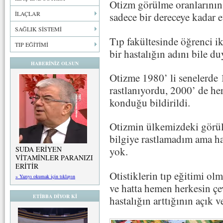
Otizm görülme oranlarının
İLAÇLAR
sadece bir dereceye kadar et
SAĞLIK SİSTEMİ
Tıp fakültesinde öğrenci i
TIP EĞİTİMİ
bir hastalığın adını bile d
HABERİNİZ OLSUN
Otizme 1980’ li senelerde 
rastlanıyordu, 2000’ de he
konduğu bildirildi.
Otizmin ülkemizdeki görül
bilgiye rastlamadım ama ha
SUDA ERİYEN
yok.
VİTAMİNLER PARANIZI
ERİTİR
Otistiklerin tıp eğitimi ol
» Yazıyı okumak için tıklayın
ve hatta hemen herkesin çe
ETİBBA DİYOR Kİ
hastalığın arttığının açık v