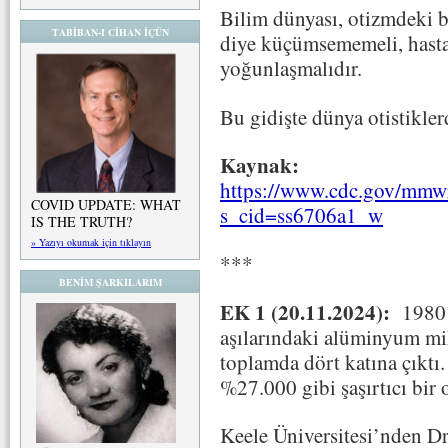
Bilim dünyası, otizmdeki bu 
TABİBAN-I CİHAN İÇÜN
diye küçümsememeli, hastal
yoğunlaşmalıdır.
Bu gidişte dünya otistikle
Kaynak:
https://www.cdc.gov/mmwr
COVID UPDATE: WHAT
s_cid=ss6706a1_w
IS THE TRUTH?
» Yazıyı okumak için tıklayın
***
BENİM ŞARKILARIM
EK 1 (20.11.2024):
1980
aşılarındaki alüminyum mik
toplamda dört katına çıktı
%27.000 gibi şaşırtıcı bir o
Keele Üniversitesi’nden Dr