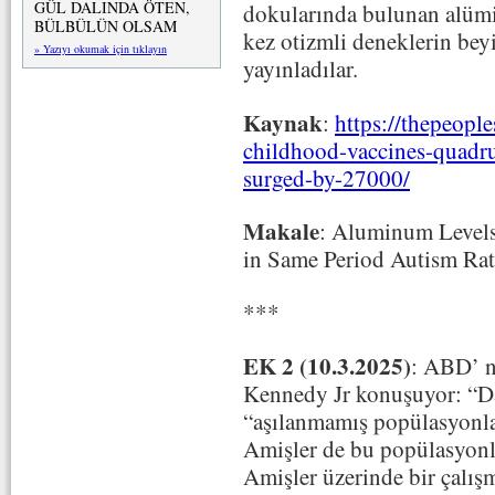
GÜL DALINDA ÖTEN,
dokularında bulunan alümi
BÜLBÜLÜN OLSAM
kez otizmli deneklerin be
» Yazıyı okumak için tıklayın
yayınladılar.
Kaynak
:
https://thepeopl
childhood-vaccines-quadru
surged-by-27000/
Makale
: Aluminum Levels
in Same Period Autism Ra
***
EK 2 (10.3.2025)
: ABD’ n
Kennedy Jr konuşuyor: “Da
“aşılanmamış popülasyonl
Amişler de bu popülasyon
Amişler üzerinde bir çalışm