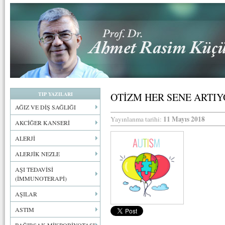
TIP YAZILARI
OTİZM HER SENE ARTI
AĞIZ VE DİŞ SAĞLIĞI
11 Mayıs 2018
Yayınlanma tarihi:
AKCİĞER KANSERİ
ALERJİ
ALERJİK NEZLE
AŞI TEDAVİSİ
(İMMUNOTERAPİ)
AŞILAR
ASTIM