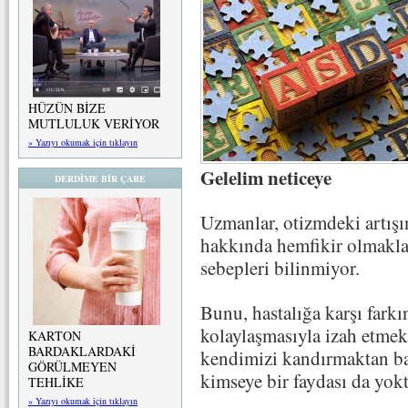
HÜZÜN BİZE
MUTLULUK VERİYOR
» Yazıyı okumak için tıklayın
Gelelim neticeye
DERDİME BİR ÇARE
Uzmanlar, otizmdeki artış
hakkında hemfikir olmakla 
sebepleri bilinmiyor.
Bunu, hastalığa karşı farkı
kolaylaşmasıyla izah etme
KARTON
BARDAKLARDAKİ
kendimizi kandırmaktan ba
GÖRÜLMEYEN
kimseye bir faydası da yokt
TEHLİKE
» Yazıyı okumak için tıklayın