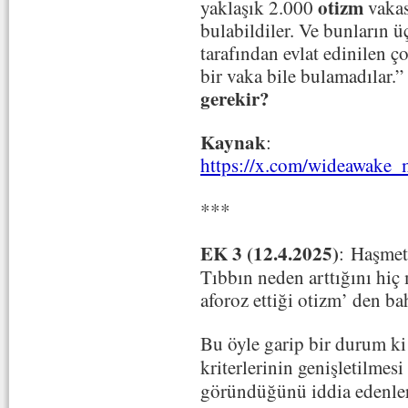
otizm
yaklaşık 2.000
vakas
bulabildiler. Ve bunların 
tarafından evlat edinilen ç
bir vaka bile bulamadılar.”
gerekir?
Kaynak
:
https://x.com/wideawake
***
EK 3 (12.4.2025)
:
Haşmet
Tıbbın neden arttığını hiç 
aforoz ettiği otizm’ den b
Bu öyle garip bir durum ki 
kriterlerinin genişletilmesi
göründüğünü iddia edenler 