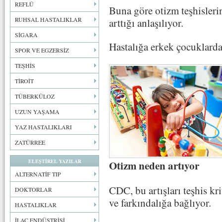
REFLÜ
Buna göre otizm teşhisler
RUHSAL HASTALIKLAR
arttığı anlaşılıyor.
SİGARA
Hastalığa erkek çocuklarda 
SPOR VE EGZERSİZ
TEŞHİS
TİROİT
TÜBERKÜLOZ
UZUN YAŞAMA
YAZ HASTALIKLARI
ZATÜRREE
ELEŞTİREL YAZILAR
Otizm neden artıyor
ALTERNATİF TIP
CDC, bu artışları teşhis kr
DOKTORLAR
ve farkındalığa bağlıyor.
HASTALIKLAR
İLAÇ ENDÜSTRİSİ