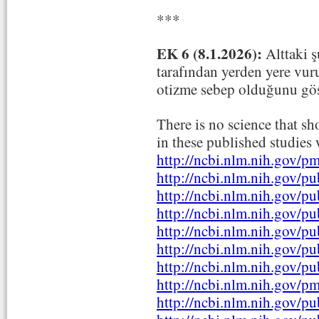
***
EK 6 (8.1.2026):
Alttaki ş
tarafından yerden yere vuru
otizme sebep olduğunu göst
There is no science that s
in these published studies
http://ncbi.nlm.nih.gov/
http://ncbi.nlm.nih.gov/
http://ncbi.nlm.nih.gov/
http://ncbi.nlm.nih.gov/
http://ncbi.nlm.nih.gov/
http://ncbi.nlm.nih.gov/
http://ncbi.nlm.nih.gov/
http://ncbi.nlm.nih.gov/
http://ncbi.nlm.nih.gov/