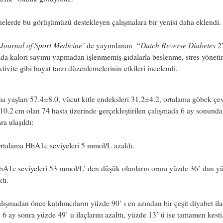
elerde bu görüşümüzü destekleyen çalışmalara bir yenisi daha eklendi.
 Journal of Sport Medicine’
Dutch Reverse Diabetes 2
de yayımlanan “
da kalori sayımı yapmadan işlenmemiş gıdalarla beslenme, stres yöneti
aktivite gibi hayat tarzı düzenlemelerinin etkileri incelendi.
a yaşları 57.4±8.0, vücut kitle endeksleri 31.2±4.2, ortalama göbek çev
0.2 cm olan 74 hasta üzerinde gerçekleştirilen çalışmada 6 ay sonunda
ra ulaşıldı:
talama HbA1c seviyeleri 5 mmol/L azaldı.
A1c seviyeleri 53 mmol/L’ den düşük olanların oranı yüzde 36’ dan y
tı.
ışmadan önce katılımcıların yüzde 90’ ı en azından bir çeşit diyabet ila
, 6 ay sonra yüzde 49’ u ilaçlarını azalttı, yüzde 13’ ü ise tamamen kesti