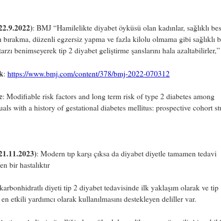
22.9.2022)
: BMJ “Hamilelikte diyabet öyküsü olan kadınlar, sağlıklı be
ı bırakma, düzenli egzersiz yapma ve fazla kilolu olmama gibi sağlıklı b
arzı benimseyerek tip 2 diyabet geliştirme şanslarını hala azaltabilirler,”
k
:
https://www.bmj.com/content/378/bmj-2022-070312
e
: Modifiable risk factors and long term risk of type 2 diabetes among
uals with a history of gestational diabetes mellitus: prospective cohort s
21.11.2023)
: Modern tıp karşı çıksa da diyabet diyetle tamamen tedavi
en bir hastalıktır
arbonhidratlı diyeti tip 2 diyabet tedavisinde ilk yaklaşım olarak ve tip
a en etkili yardımcı olarak kullanılmasını destekleyen deliller var.