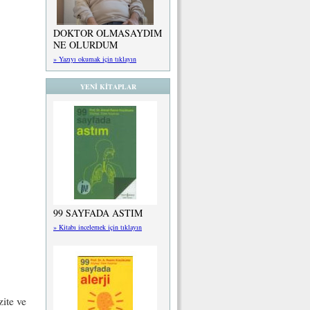
DOKTOR OLMASAYDIM
NE OLURDUM
» Yazıyı okumak için tıklayın
YENİ KİTAPLAR
99 SAYFADA ASTIM
» Kitabı incelemek için tıklayın
zite ve