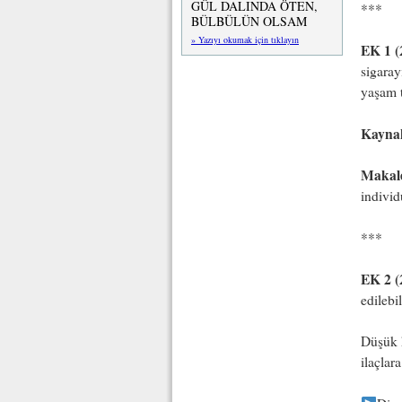
GÜL DALINDA ÖTEN,
***
BÜLBÜLÜN OLSAM
» Yazıyı okumak için tıklayın
EK 1 (
sigaray
yaşam t
Kayna
Makal
individ
***
EK 2 (
edilebil
Düşük k
ilaçlar