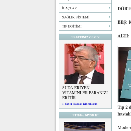
DÖRT
İLAÇLAR
SAĞLIK SİSTEMİ
BEŞ:
K
TIP EĞİTİMİ
ALTI:
HABERİNİZ OLSUN
SUDA ERİYEN
VİTAMİNLER PARANIZI
ERİTİR
» Yazıyı okumak için tıklayın
Tip 2 
h
astalı
ETİBBA DİYOR Kİ
Modern 