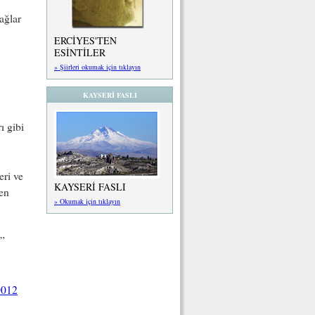
ağlar
ERCİYES'TEN
ESİNTİLER
» Şiirleri okumak için tıklayın
KAYSERİ FASLI
ı gibi
eri ve
KAYSERİ FASLI
men
» Okumak için tıklayın
”
0012