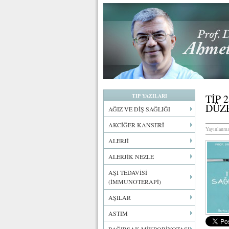
TIP YAZILARI
TİP 
DÜZ
AĞIZ VE DİŞ SAĞLIĞI
AKCİĞER KANSERİ
Yayınlanma
ALERJİ
ALERJİK NEZLE
AŞI TEDAVİSİ
(İMMUNOTERAPİ)
AŞILAR
ASTIM