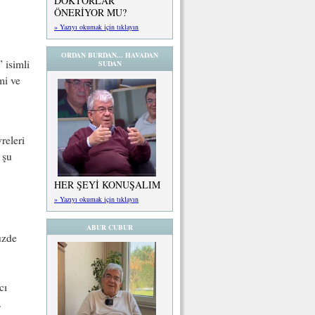
DOKTORLAR
ÖNERİYOR MU?
» Yazıyı okumak için tıklayın
ORDAN BURDAN... HAVADAN
” isimli
SUDAN
mi ve
releri
 şu
HER ŞEYİ KONUŞALIM
» Yazıyı okumak için tıklayın
ABUR CUBUR
üzde
cı
.