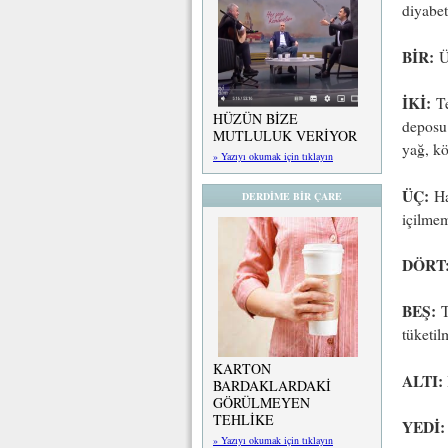
diyabet
BİR:
Üç
İKİ:
Te
HÜZÜN BİZE
deposu 
MUTLULUK VERİYOR
yağ, kö
» Yazıyı okumak için tıklayın
ÜÇ:
Har
DERDİME BİR ÇARE
içilmem
DÖRT
BEŞ:
T
tüketilm
KARTON
ALTI:
BARDAKLARDAKİ
GÖRÜLMEYEN
TEHLİKE
YEDİ:
» Yazıyı okumak için tıklayın