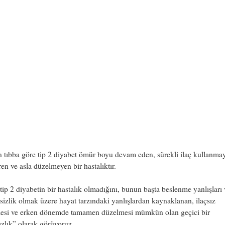
tıbba göre tip 2 diyabet ömür boyu devam eden, sürekli ilaç kullanma
ren ve asla düzelmeyen bir hastalıktır.
 tip 2 diyabetin bir hastalık olmadığını, bunun başta beslenme yanlışları 
sizlik olmak üzere hayat tarzındaki yanlışlardan kaynaklanan, ilaçsız
esi ve erken dönemde tamamen düzelmesi mümkün olan geçici bir
ızlık” olarak görüyoruz.