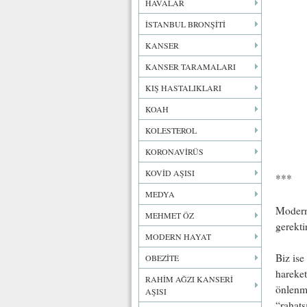
HAVALAR
İSTANBUL BRONŞİTİ
KANSER
KANSER TARAMALARI
KIŞ HASTALIKLARI
KOAH
KOLESTEROL
KORONAVİRÜS
KOVİD AŞISI
***
MEDYA
Modern 
MEHMET ÖZ
gerekti
MODERN HAYAT
Biz ise
OBEZİTE
hareket
RAHİM AĞZI KANSERİ
önlenm
AŞISI
“rahats