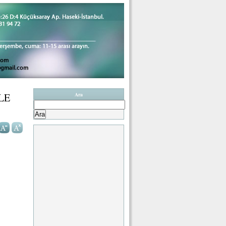
LE
Ara
Arama: