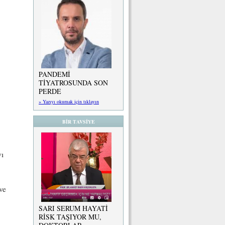
PANDEMİ
TİYATROSUNDA SON
PERDE
» Yazıyı okumak için tıklayın
BİR TAVSİYE
yı
ve
SARI SERUM HAYATİ
RİSK TAŞIYOR MU,