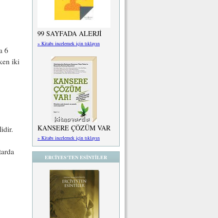
99 SAYFADA ALERJİ
» Kitabı incelemek için tıklayın
a 6
ken iki
KANSERE ÇÖZÜM VAR
idir.
» Kitabı incelemek için tıklayın
tarda
ERCİYES'TEN ESİNTİLER