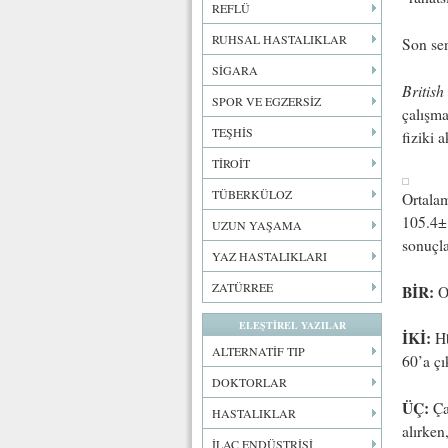
REFLÜ
RUHSAL HASTALIKLAR
Son sen
SİGARA
British
SPOR VE EGZERSİZ
çalışma
TEŞHİS
fiziki 
TİROİT
TÜBERKÜLOZ
Ortalam
105.4±1
UZUN YAŞAMA
sonuçla
YAZ HASTALIKLARI
ZATÜRREE
BİR:
Or
ELEŞTİREL YAZILAR
İKİ:
Hb
ALTERNATİF TIP
60’a çık
DOKTORLAR
ÜÇ:
Çal
HASTALIKLAR
alırken
İLAÇ ENDÜSTRİSİ