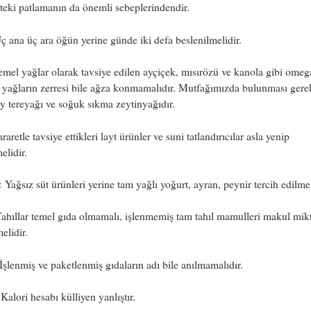
teki patlamanın da önemli sebeplerindendir.
 ana üç ara öğün yerine günde iki defa beslenilmelidir.
mel yağlar olarak tavsiye edilen ayçiçek, mısırözü ve kanola gibi omeg
yağların zerresi bile ağza konmamalıdır. Mutfağımızda bulunması gere
y tereyağı ve soğuk sıkma zeytinyağıdır.
aretle tavsiye ettikleri layt ürünler ve suni tatlandırıcılar asla yenip
elidir.
:
Yağsız süt ürünleri yerine tam yağlı yoğurt, ayran, peynir tercih edilmel
ahıllar temel gıda olmamalı, işlenmemiş tam tahıl mamulleri makul mik
elidir.
İşlenmiş ve paketlenmiş gıdaların adı bile anılmamalıdır.
Kalori hesabı külliyen yanlıştır.