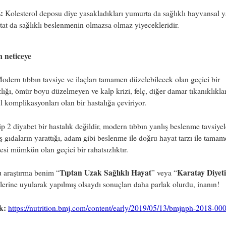
:
Kolesterol deposu diye yasakladıkları yumurta da sağlıklı hayvansal y
tat da sağlıklı beslenmenin olmazsa olmaz yiyecekleridir.
m neticeye
dern tıbbın tavsiye ve ilaçları tamamen düzelebilecek olan geçici bir
zlığı, ömür boyu düzelmeyen ve kalp krizi, felç, diğer damar tıkanıklıklar
 komplikasyonları olan bir hastalığa çeviriyor.
p 2 diyabet bir hastalık değildir, modern tıbbın yanlış beslenme tavsiyel
ş gıdaların yarattığı, adam gibi beslenme ile doğru hayat tarzı ile tama
si mümkün olan geçici bir rahatsızlıktır.
Tıptan Uzak Sağlıklı Hayat
Karatay Diyeti
 araştırma benim “
” veya “
lerine uyularak yapılmış olsaydı sonuçları daha parlak olurdu, inanın!
k:
https://nutrition.bmj.com/content/early/2019/05/13/bmjnph-2018-00