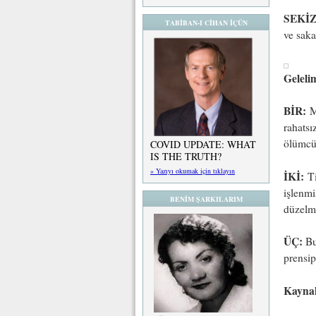
SEKİZ
TABİBAN-I CİHAN İÇÜN
ve saka
Geleli
BİR:
Mo
rahatsı
ölümcül
COVID UPDATE: WHAT
IS THE TRUTH?
» Yazıyı okumak için tıklayın
İKİ:
Ti
işlenmi
BENİM ŞARKILARIM
düzelme
ÜÇ:
Bu
prensip
Kayna