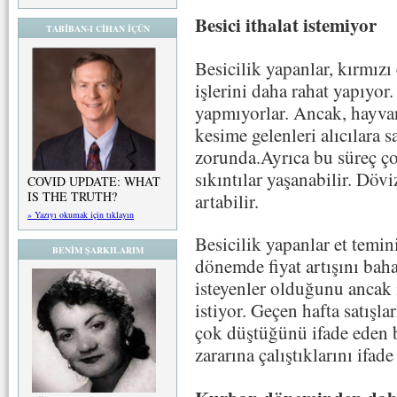
Besici ithalat istemiyor
TABİBAN-I CİHAN İÇÜN
Besicilik yapanlar, kırmızı 
işlerini daha rahat yapıyo
yapmıyorlar. Ancak, hayva
kesime gelenleri alıcılara s
zorunda.Ayrıca bu süreç ç
sıkıntılar yaşanabilir. Dövi
COVID UPDATE: WHAT
IS THE TRUTH?
artabilir.
» Yazıyı okumak için tıklayın
Besicilik yapanlar et temin
BENİM ŞARKILARIM
dönemde fiyat artışını bah
isteyenler olduğunu ancak 
istiyor. Geçen hafta satış
çok düştüğünü ifade eden 
zararına çalıştıklarını ifade