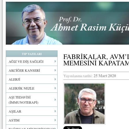
TIP YAZILARI
FABRİKALAR, AVM’L
MEMESİNİ KAPATAM
AĞIZ VE DİŞ SAĞLIĞI
AKCİĞER KANSERİ
25 Mart 2020
Yayınlanma tarihi:
ALERJİ
ALERJİK NEZLE
AŞI TEDAVİSİ
(İMMUNOTERAPİ)
AŞILAR
ASTIM