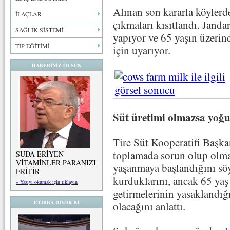
Alınan son kararla köylerd
İLAÇLAR
çıkmaları kısıtlandı. Janda
SAĞLIK SİSTEMİ
yapıyor ve 65 yaşın üzerind
TIP EĞİTİMİ
için uyarıyor.
HABERİNİZ OLSUN
Süt üretimi olmazsa yoğu
Tire Süt Kooperatifi Başk
toplamada sorun olup olma
SUDA ERİYEN
VİTAMİNLER PARANIZI
yaşanmaya başlandığını söy
ERİTİR
kurduklarını, ancak 65 yaş
» Yazıyı okumak için tıklayın
getirmelerinin yasaklandığ
ETİBBA DİYOR Kİ
olacağını anlattı.