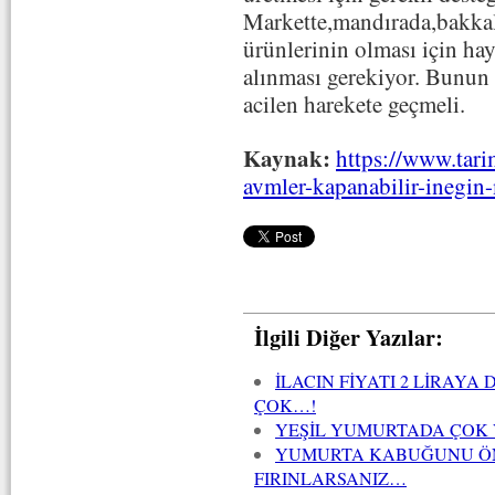
Markette,mandırada,bakkald
ürünlerinin olması için ha
alınması gerekiyor. Bunun
acilen harekete geçmeli.
Kaynak:
https://www.tari
avmler-kapanabilir-inegin
İlgili Diğer Yazılar:
İLACIN FİYATI 2 LİRAYA
ÇOK…!
YEŞİL YUMURTADA ÇOK 
YUMURTA KABUĞUNU ÖN
FIRINLARSANIZ…