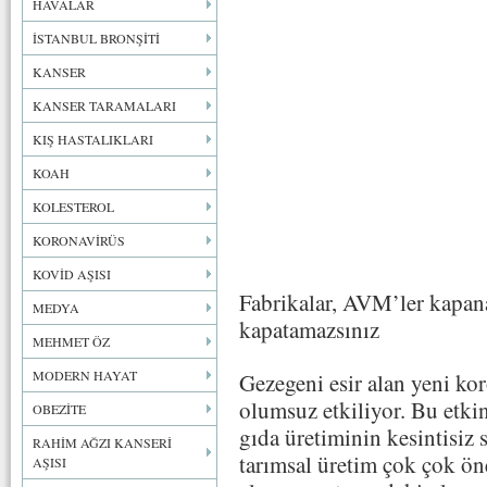
HAVALAR
İSTANBUL BRONŞİTİ
KANSER
KANSER TARAMALARI
KIŞ HASTALIKLARI
KOAH
KOLESTEROL
KORONAVİRÜS
KOVİD AŞISI
Fabrikalar, AVM’ler kapana
MEDYA
kapatamazsınız
MEHMET ÖZ
MODERN HAYAT
Gezegeni esir alan yeni ko
olumsuz etkiliyor. Bu etki
OBEZİTE
gıda üretiminin kesintisiz
RAHİM AĞZI KANSERİ
tarımsal üretim çok çok ö
AŞISI