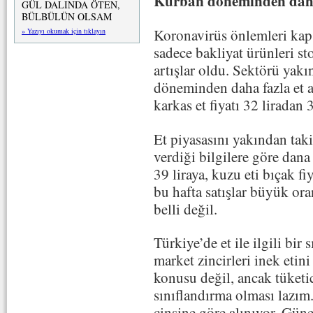
Kurban döneminden daha f
GÜL DALINDA ÖTEN,
BÜLBÜLÜN OLSAM
Koronavirüs önlemleri kap
» Yazıyı okumak için tıklayın
sadece bakliyat ürünleri st
artışlar oldu. Sektörü yak
döneminden daha fazla et a
karkas et fiyatı 32 liradan 3
Et piyasasını yakından ta
verdiği bilgilere göre dan
39 liraya, kuzu eti bıçak fi
bu hafta satışlar büyük ora
belli değil.
Türkiye’de et ile ilgili bi
market zincirleri inek etin
konusu değil, ancak tüketic
sınıflandırma olması lazım
cinsine göre alınıyor. Gün