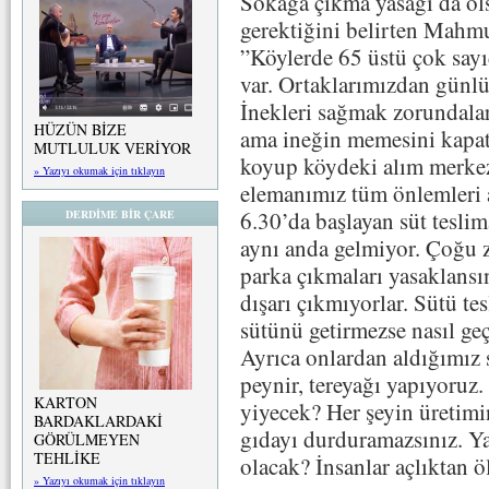
Sokağa çıkma yasağı da ol
gerektiğini belirten Mahm
”Köylerde 65 üstü çok sayıd
var. Ortaklarımızdan günlü
İnekleri sağmak zorundalar.
HÜZÜN BİZE
ama ineğin memesini kapa
MUTLULUK VERİYOR
koyup köydeki alım merkezi
» Yazıyı okumak için tıklayın
elemanımız tüm önlemleri a
6.30’da başlayan süt teslim
DERDİME BİR ÇARE
aynı anda gelmiyor. Çoğu z
parka çıkmaları yasaklans
dışarı çıkmıyorlar. Sütü te
sütünü getirmezse nasıl ge
Ayrıca onlardan aldığımız s
peynir, tereyağı yapıyoruz
KARTON
yiyecek? Her şeyin üretimi
BARDAKLARDAKİ
gıdayı durduramazsınız. Ya
GÖRÜLMEYEN
TEHLİKE
olacak? İnsanlar açlıktan ö
» Yazıyı okumak için tıklayın