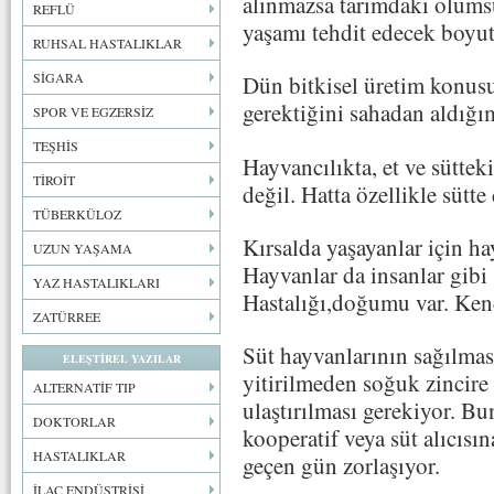
alınmazsa tarımdaki olumsu
REFLÜ
yaşamı tehdit edecek boyutl
RUHSAL HASTALIKLAR
SİGARA
Dün bitkisel üretim konusu
gerektiğini sahadan aldığım
SPOR VE EGZERSİZ
TEŞHİS
Hayvancılıkta, et ve süttek
TİROİT
değil. Hatta özellikle sütte
TÜBERKÜLOZ
Kırsalda yaşayanlar için ha
UZUN YAŞAMA
Hayvanlar da insanlar gibi s
YAZ HASTALIKLARI
Hastalığı,doğumu var. Kend
ZATÜRREE
Süt hayvanlarının sağılmas
ELEŞTİREL YAZILAR
yitirilmeden soğuk zincire
ALTERNATİF TIP
ulaştırılması gerekiyor. Bu
DOKTORLAR
kooperatif veya süt alıcısın
HASTALIKLAR
geçen gün zorlaşıyor.
İLAÇ ENDÜSTRİSİ