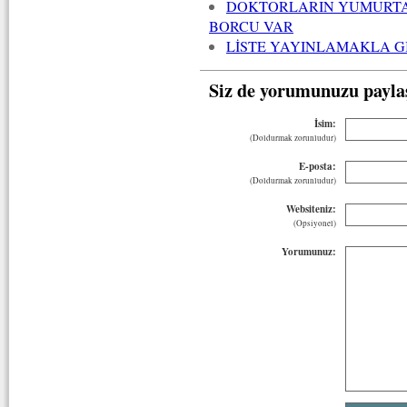
DOKTORLARIN YUMURTA, 
BORCU VAR
LİSTE YAYINLAMAKLA G
Siz de yorumunuzu payla
İsim:
(Doldurmak zorunludur)
E-posta:
(Doldurmak zorunludur)
Websiteniz:
(Opsiyonel)
Yorumunuz: