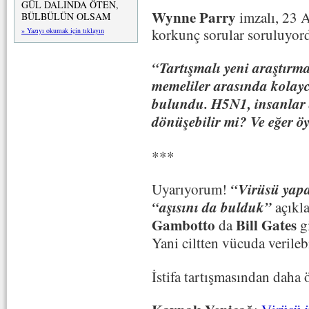
GÜL DALINDA ÖTEN,
Wynne Parry
imzalı, 23 A
BÜLBÜLÜN OLSAM
korkunç sorular soruluyor
» Yazıyı okumak için tıklayın
“Tartışmalı yeni araştırma
memeliler arasında kolayc
bulundu. H5N1, insanlar 
dönüşebilir mi? Ve eğer öy
***
“Virüsü yapa
Uyarıyorum!
“aşısını da bulduk”
açıkl
Gambotto
Bill Gates
da
g
Yani ciltten vücuda verile
İstifa tartışmasından daha