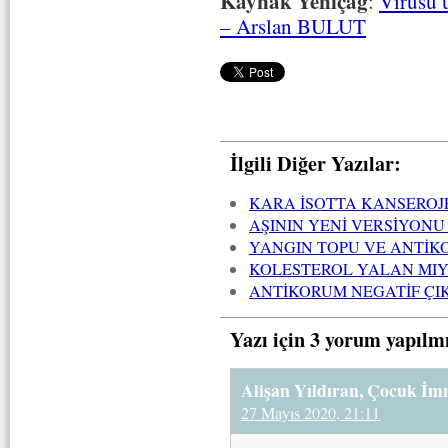
Kaynak Yeniçağ
:
Virüsü 
– Arslan BULUT
İlgili Diğer Yazılar:
KARA İSOTTA KANSEROJE
AŞININ YENİ VERSİYONU
YANGIN TOPU VE ANTİK
KOLESTEROL YALAN MIY
ANTİKORUM NEGATİF ÇI
Yazı için 3 yorum yapılm
Alişan Yıldıran, Çocuk İm
27 Mayıs 2020, 21:11