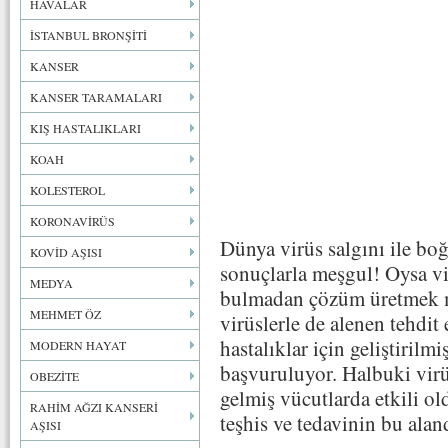
HAVALAR
İSTANBUL BRONŞİTİ
KANSER
KANSER TARAMALARI
KIŞ HASTALIKLARI
KOAH
KOLESTEROL
KORONAVİRÜS
Dünya virüs salgını ile bo
KOVİD AŞISI
sonuçlarla meşgul! Oysa vi
MEDYA
bulmadan çözüm üretmek m
MEHMET ÖZ
virüslerle de alenen tehdi
hastalıklar için geliştirilmi
MODERN HAYAT
başvuruluyor. Halbuki virü
OBEZİTE
gelmiş vücutlarda etkili ol
RAHİM AĞZI KANSERİ
teşhis ve tedavinin bu aland
AŞISI