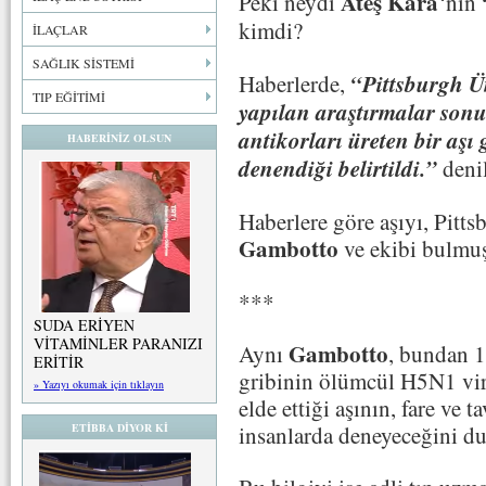
Ateş Kara
Peki neydi
‘nın
kimdi?
İLAÇLAR
SAĞLIK SİSTEMİ
“Pittsburgh Ün
Haberlerde,
TIP EĞİTİMİ
yapılan araştırmalar son
antikorları üreten bir aşı g
HABERİNİZ OLSUN
denendiği belirtildi.”
deni
Haberlere göre aşıyı, Pitt
Gambotto
ve ekibi bulmu
***
SUDA ERİYEN
VİTAMİNLER PARANIZI
Gambotto
Aynı
, bundan 1
ERİTİR
gribinin ölümcül H5N1 vi
» Yazıyı okumak için tıklayın
elde ettiği aşının, fare ve
insanlarda deneyeceğini d
ETİBBA DİYOR Kİ