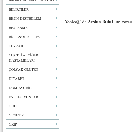
BAĞIRSAK MİKROBİYOTASI
BELİRTİLER
BESİN DESTEKLERİ
Arslan Bulut
Yeniçağ’ da
‘ un yazısı
BESLENME
BİSFENOL A = BPA
CERRAHİ
ÇEŞİTLİ AKCİĞER
HASTALIKLARI
ÇÖLYAK GLUTEN
DİYABET
DOMUZ GRİBİ
ENFEKSİYONLAR
GDO
GENETİK
GRİP