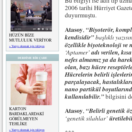
Bu bilgiyi ise adli tıp uzm
2006 tarihi Hürriyet Gaze
duyurmuştu.
Atasoy
“Biyoterör, komplo
,
HÜZÜN BİZE
kendisidir”
başlıklı yazısı
MUTLULUK VERİYOR
özellikle biyoteknoloji ve 
» Yazıyı okumak için tıklayın
adı verilen, kısa
‘Aptamer’
nefes almamız ya da hare
DERDİME BİR ÇARE
olan, bazı hücre reseptörler
Hücrelerin belirli işlevler
parçalayacak, hastalıklar
nano partikül boyutların
kullanılabilir.”
bilgisini d
KARTON
Atasoy
“Belirli genetik öz
,
BARDAKLARDAKİ
üretilebi
‘genetik silahlar’
GÖRÜLMEYEN
TEHLİKE
» Yazıyı okumak için tıklayın