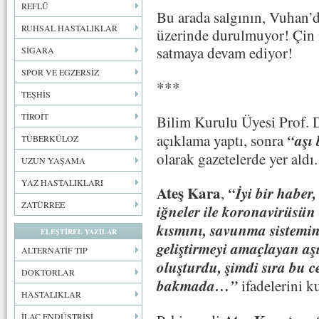
REFLÜ
Bu arada salgının, Vuhan’da
RUHSAL HASTALIKLAR
üzerinde durulmuyor! Çin i
satmaya devam ediyor!
SİGARA
SPOR VE EGZERSİZ
***
TEŞHİS
TİROİT
Bilim Kurulu Üyesi Prof. 
“aşı
açıklama yaptı, sonra
TÜBERKÜLOZ
olarak gazetelerde yer aldı.
UZUN YAŞAMA
YAZ HASTALIKLARI
Ateş Kara
“İyi bir haber
,
ZATÜRREE
iğneler ile koronavirüsün
kısmını, savunma sistemin
ELEŞTİREL YAZILAR
geliştirmeyi amaçlayan aş
ALTERNATİF TIP
oluşturdu, şimdi sıra bu 
DOKTORLAR
bakmada…”
ifadelerini k
HASTALIKLAR
İLAÇ ENDÜSTRİSİ