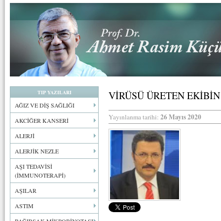
TIP YAZILARI
VİRÜSÜ ÜRETEN EKİBİN
AĞIZ VE DİŞ SAĞLIĞI
26 Mayıs 2020
Yayınlanma tarihi:
AKCİĞER KANSERİ
ALERJİ
ALERJİK NEZLE
AŞI TEDAVİSİ
(İMMUNOTERAPİ)
AŞILAR
ASTIM