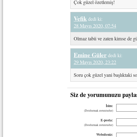
Çok güzel özetlemiş!
Vefik
dedi ki:
28 Mayıs 2020, 07:54
Olmaz tabii ve zaten kimse de g
Emine Güler
dedi ki:
29 Mayıs 2020, 23:22
Soru çok güzel yani başlıktaki s
Siz de yorumunuzu payla
İsim:
(Doldurmak zorunludur)
E-posta:
(Doldurmak zorunludur)
Websiteniz: