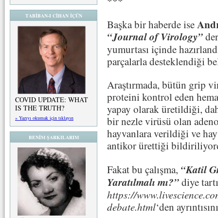
***
TABİBAN-I CİHAN İÇÜN
And
Başka bir haberde ise
“Journal of Virology”
der
yumurtası içinde hazırland
parçalarla desteklendiği bel
Araştırmada, bütün grip vi
proteini kontrol eden hem
COVID UPDATE: WHAT
yapay olarak üretildiği, d
IS THE TRUTH?
» Yazıyı okumak için tıklayın
bir nezle virüsü olan aden
hayvanlara verildiği ve hay
BENİM ŞARKILARIM
antikor ürettiği bildirili
“Katil G
Fakat bu çalışma,
Yaratılmalı mı?”
diye tart
https://www.livescience.c
debate.html
‘den ayrıntısın