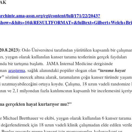
AK
/archinte.ama-assn.org/cgi/content/full/171/22/2043?
show=&hits=10&RESULTFORMAT=&fulltext=Gilbert+Welch+Br
20.8.2023)
: Oslo Üniversitesi tarafından yürütülen kapsamlı bir çalışma
rı, yaygın olarak kullanılan kanser tarama testlerinin gerçek faydaları
da bir tartışma başlattı. JAMA Internal Medicine dergisinde
“tarama hayat
anan
araştırma
, sağlık alanındaki popüler slogan olan
ır”
sözünü mercek altına alarak, taramaların çoğu kanser türünde yaşam
i uzatmayabileceğini ortaya koydu. Çalışma, 18 uzun vadeli randomize 
nın ve 2,1 milyondan fazla katılımcının kapsamlı bir incelemesini içeriy
a gerçekten hayat kurtarıyor mu?”
r Michael Bretthauer ve ekibi, yaygın olarak kullanılan 6 kanser tarama 
i değerlendirmek için 18 uzun vadeli klinik çalışmadan elde edilen verile
i. Bunlar arasında meme kanseri için mamogramlar, kolonoskopi ve