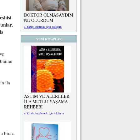
DOKTOR OLMASAYDIM
eşhisi
NE OLURDUM
unlar,
» Yazıyı okumak için tıklayın
is
YENİ KİTAPLAR
 ve
 binine
n ila
ASTIM VE ALERJİLER
İLE MUTLU YAŞAMA
REHBERİ
» Kitabı incelemek için tıklayın
a biraz