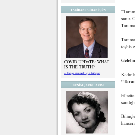
TABİBAN-I CİHAN İÇÜN
“Tarama
sanır. 
Taramal
Taramal
teşhis 
Geleli
COVID UPDATE: WHAT
IS THE TRUTH?
» Yazıyı okumak için tıklayın
Kadınl
“Taram
BENİM ŞARKILARIM
Elbette
sandığı
Bilinçl
kanseri