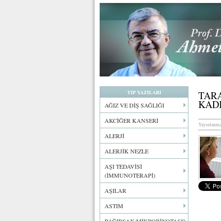
TIP YAZILARI
TAR
KADI
AĞIZ VE DİŞ SAĞLIĞI
AKCİĞER KANSERİ
Yayınlanma
ALERJİ
ALERJİK NEZLE
AŞI TEDAVİSİ
(İMMUNOTERAPİ)
AŞILAR
ASTIM