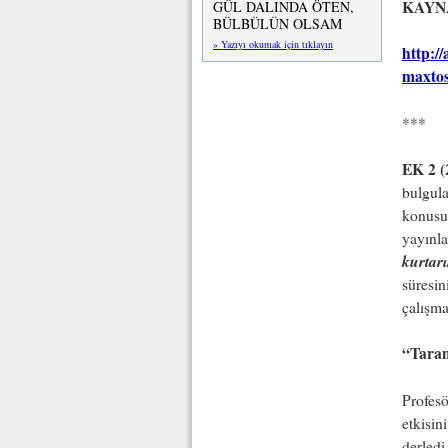
KAYN
GÜL DALINDA ÖTEN,
BÜLBÜLÜN OLSAM
» Yazıyı okumak için tıklayın
http:/
maxto
***
EK 2 (
bulgula
konusun
yayınl
kurtar
süresin
çalışma
“Taram
Profesö
etkisin
derled