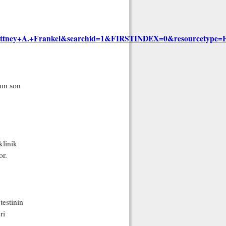
ittney+A.+Frankel&searchid=1&FIRSTINDEX=0&resourcetype
nın son
klinik
or.
testinin
ri