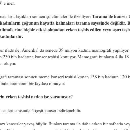
’ e iner.
Tarama ile kanser t
macılar ulaştıkları sonucu şu cümleler ile özetliyor:
kadınların çoğunun hayatta kalmaları tarama sayesinde değildir. B
timallerine hiçbir etkisi olmadan erken teşhis edilen veya aşırı teşh
 kadınlardır.
ir ifade ile: Amerika’ da senede 39 milyon kadına mamografi yapılıyor
n 230 bin kadarına kanser teşhisi konuyor. Mamografi bunların 4 ila 18
ı oluyor.
afi taraması sonucu meme kanseri teşhisi konan 138 bin kadının 120 bi
ninde taramanın bir faydası olmuyor.
in erken teşhisi neden işe yaramıyor?
testleri sırasında 4 çeşit kanser belirlenebilir.
zı kanserler yavaş büyür. Bunları tarama ile daha erken bir safhada vey