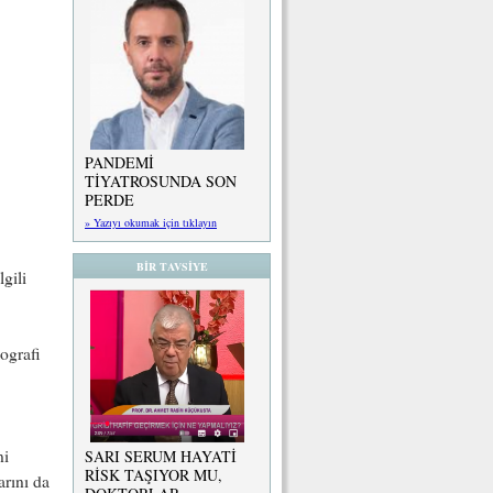
PANDEMİ
TİYATROSUNDA SON
PERDE
» Yazıyı okumak için tıklayın
BİR TAVSİYE
gili
ografi
ni
SARI SERUM HAYATİ
RİSK TAŞIYOR MU,
arını da