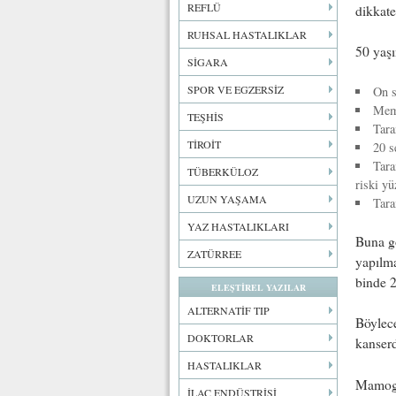
REFLÜ
dikkate
RUHSAL HASTALIKLAR
50 yaşı
SİGARA
SPOR VE EGZERSİZ
On s
Meme
TEŞHİS
Tara
TİROİT
20 s
Tara
TÜBERKÜLOZ
riski yü
UZUN YAŞAMA
Tara
YAZ HASTALIKLARI
Buna gö
ZATÜRREE
yapılm
binde 2
ELEŞTİREL YAZILAR
ALTERNATİF TIP
Böylece
DOKTORLAR
kanserd
HASTALIKLAR
Mamogr
İLAÇ ENDÜSTRİSİ