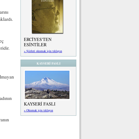
arını
klardı.
ERCİYES'TEN
eç
ESİNTİLER
ridir.
» Şiirleri okumak için tıklayın
KAYSERİ FASLI
olmayan
adının
KAYSERİ FASLI
» Okumak için tıklayın
ranın