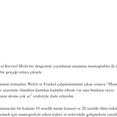
of İnternal Medicine
dergisinde yayınlanan araştırma mamografiler ile il
bir gerçeği ortaya çıkardı.
rmanın uzmanları Welch ve Frankel çalışmalarından çıkan sonucu “Mam
ı sayesinde ölmekten kurtulan kadınlar elbette var ama bunların sayısı
ğının aksine çok az” sözleriyle ifade ediyorlar.
tırmacılar bir kadının 10 senelik meme kanseri ve 20 senelik ölüm riski
etmek için mamografiyle erken teşhisi ve tedavideki gelişmelerin yararl