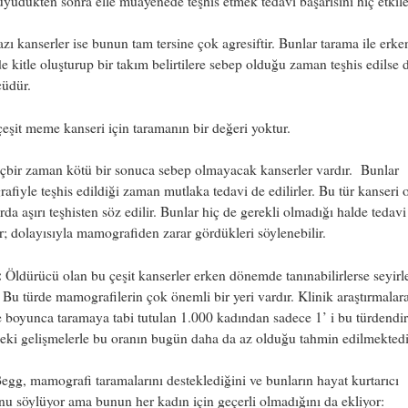
yüdükten sonra elle muayenede teşhis etmek tedavi başarısını hiç etkil
zı kanserler ise bunun tam tersine çok agresiftir. Bunlar tarama ile erke
de kitle oluşturup bir takım belirtilere sebep olduğu zaman teşhis edilse 
cüdür.
çeşit meme kanseri için taramanın bir değeri yoktur.
çbir zaman kötü bir sonuca sebep olmayacak kanserler vardır. Bunlar
fiyle teşhis edildiği zaman mutlaka tedavi de edilirler. Bu tür kanseri 
rda aşırı teşhisten söz edilir. Bunlar hiç de gerekli olmadığı halde tedavi
r; dolayısıyla mamografiden zarar gördükleri söylenebilir.
:
Öldürücü olan bu çeşit kanserler erken dönemde tanınabilirlerse seyirle
. Bu türde mamografilerin çok önemli bir yeri vardır. Klinik araştırmalar
 boyunca taramaya tabi tutulan 1.000 kadından sadece 1’ i bu türdendi
eki gelişmelerle bu oranın bugün daha da az olduğu tahmin edilmektedi
egg, mamografi taramalarını desteklediğini ve bunların hayat kurtarıcı
u söylüyor ama bunun her kadın için geçerli olmadığını da ekliyor: