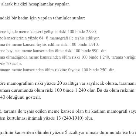
 alarak bir dizi hesaplamalar yaptılar.
ndaki bir kadın için yapılan tahminler şunlar:
ene içinde meme kanseri gelişme riski 100 binde 2.990.
 kanserlerinin yüzde 64’ ü mamografi ile teşhis ediliyor.
ma ile meme kanseri teşhis edilme riski 100 binde 1.910.
ene boyunca meme kanserinden ölme riski 100 binde 990’ dır.
ma olmadığında meme kanserinden ölüm riski 100 binde 1.240, tarama varlığ
zde 20 azalır.
manın meme kanserinden ölüm riskine faydası 100 binde 250’ dir.
re mamografinin riski yüzde 20 azalttığı var sayılacak olursa, taraman
aması durumunda ölüm riski 100 binde 1.240 olur. Bu da ölüm riskinin
40 olduğunu gösterir.
, tarama ile teşhis edilen meme kanseri olan bir kadının mamografi say
en kurtulması ihtimali yüzde 13 (240/1910) olur.
afinin kanserden ölümleri yüzde 5 azaltıyor olması durumunda ise bu 