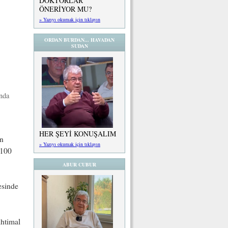
DOKTORLAR
ÖNERİYOR MU?
» Yazıyı okumak için tıklayın
ORDAN BURDAN... HAVADAN
SUDAN
ında
HER ŞEYİ KONUŞALIM
ın
» Yazıyı okumak için tıklayın
 100
ABUR CUBUR
esinde
ihtimal