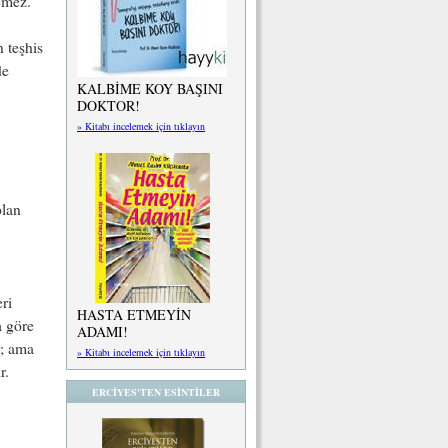
emez.
n teşhis
de
KALBİME KOY BAŞINI
DOKTOR!
» Kitabı incelemek için tıklayın
olan
ri
HASTA ETMEYİN
a göre
ADAMI!
r; ama
» Kitabı incelemek için tıklayın
r.
ERCİYES'TEN ESİNTİLER