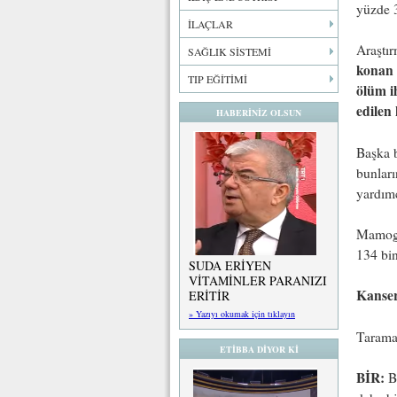
yüzde 3
İLAÇLAR
Araştır
SAĞLIK SİSTEMİ
konan 
TIP EĞİTİMİ
ölüm ih
edilen
HABERİNİZ OLSUN
Başka b
bunları
yardımc
Mamogr
134 bi
SUDA ERİYEN
VİTAMİNLER PARANIZI
Kanser
ERİTİR
» Yazıyı okumak için tıklayın
Tarama 
ETİBBA DİYOR Kİ
BİR:
Ba