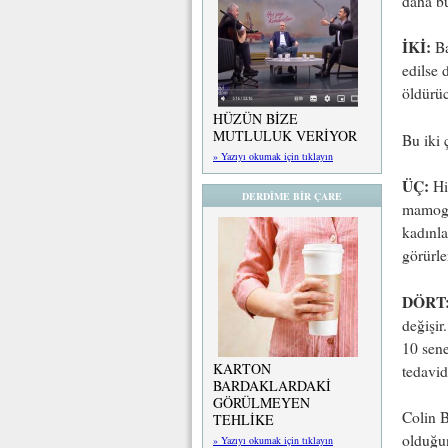
daha bü
İKİ:
Ba
edilse 
öldürü
HÜZÜN BİZE
MUTLULUK VERİYOR
Bu iki 
» Yazıyı okumak için tıklayın
ÜÇ:
Hi
DERDİME BİR ÇARE
mamogra
kadınla
görürle
DÖRT
değişir
10 sene
KARTON
tedavid
BARDAKLARDAKİ
GÖRÜLMEYEN
Colin B
TEHLİKE
olduğun
» Yazıyı okumak için tıklayın