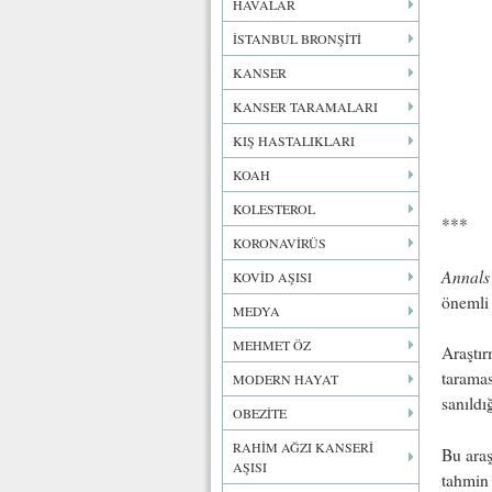
HAVALAR
İSTANBUL BRONŞİTİ
KANSER
KANSER TARAMALARI
KIŞ HASTALIKLARI
KOAH
KOLESTEROL
***
KORONAVİRÜS
Annals 
KOVİD AŞISI
önemli 
MEDYA
MEHMET ÖZ
Araştı
taramas
MODERN HAYAT
sanıldı
OBEZİTE
RAHİM AĞZI KANSERİ
Bu araş
AŞISI
tahmin 