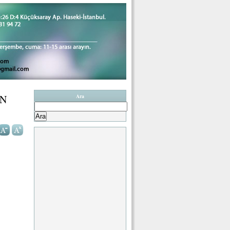
AN
Ara
Arama: