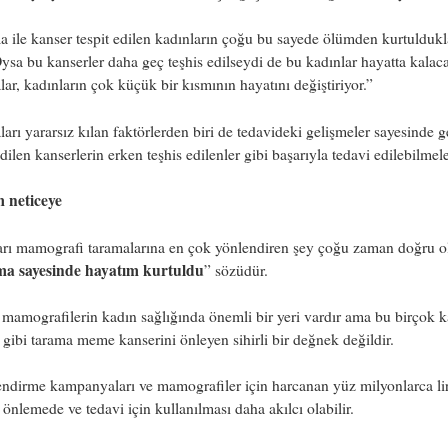
 ile kanser tespit edilen kadınların çoğu bu sayede ölümden kurtuldukl
Oysa bu kanserler daha geç teşhis edilseydi de bu kadınlar hayatta kalaca
ar, kadınların çok küçük bir kısmının hayatını değiştiriyor.”
arı yararsız kılan faktörlerden biri de tedavideki gelişmeler sayesinde g
edilen kanserlerin erken teşhis edilenler gibi başarıyla tedavi edilebilmele
m neticeye
arı mamografi taramalarına en çok yönlendiren şey çoğu zaman doğru 
a sayesinde hayatım kurtuldu
” sözüdür.
 mamografilerin kadın sağlığında önemli bir yeri vardır ama bu birçok k
 gibi tarama meme kanserini önleyen sihirli bir değnek değildir.
endirme kampanyaları ve mamografiler için harcanan yüz milyonlarca li
 önlemede ve tedavi için kullanılması daha akılcı olabilir.