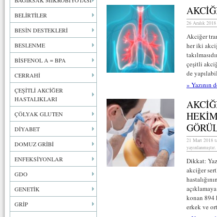
BAĞIRSAK MİKROBİYOTASI
AKCİĞ
BELİRTİLER
26 Aralık 2018
BESİN DESTEKLERİ
Akciğer tra
BESLENME
her iki akci
takılmasıdı
BİSFENOL A = BPA
çeşitli akci
de yapılabi
CERRAHİ
» Yazının d
ÇEŞİTLİ AKCİĞER
HASTALIKLARI
AKCİĞ
HEKİM
ÇÖLYAK GLUTEN
GÖRÜ
DİYABET
21 Mart 2018 t
DOMUZ GRİBİ
yayınlanmıştır.
ENFEKSİYONLAR
Dikkat: Yaz
akciğer sert
GDO
hastalığını
açıklamaya 
GENETİK
konan 894 h
GRİP
erkek ve or