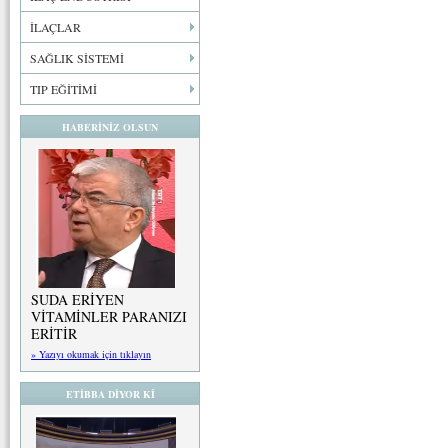
İLAÇLAR
SAĞLIK SİSTEMİ
TIP EĞİTİMİ
HABERİNİZ OLSUN
SUDA ERİYEN
VİTAMİNLER PARANIZI
ERİTİR
» Yazıyı okumak için tıklayın
ETİBBA DİYOR Kİ