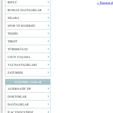
REFLÜ
» Yazının d
RUHSAL HASTALIKLAR
SİGARA
SPOR VE EGZERSİZ
TEŞHİS
TİROİT
TÜBERKÜLOZ
UZUN YAŞAMA
YAZ HASTALIKLARI
ZATÜRREE
ELEŞTİREL YAZILAR
ALTERNATİF TIP
DOKTORLAR
HASTALIKLAR
İLAÇ ENDÜSTRİSİ