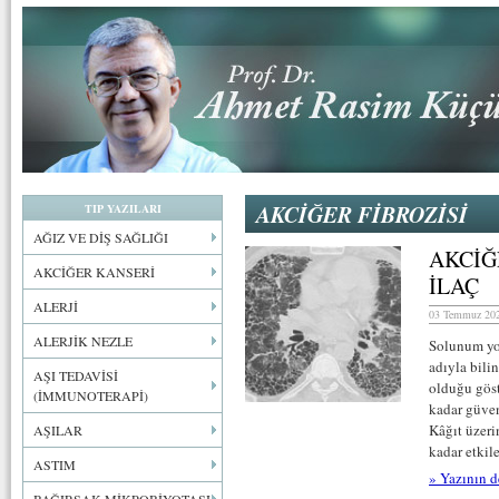
AKCİĞER FİBROZİSİ
TIP YAZILARI
AĞIZ VE DİŞ SAĞLIĞI
AKCİĞ
AKCİĞER KANSERİ
İLAÇ
ALERJİ
03 Temmuz 202
ALERJİK NEZLE
Solunum yol
adıyla bili
AŞI TEDAVİSİ
olduğu göste
(İMMUNOTERAPİ)
kadar güven
Kâğıt üzeri
AŞILAR
kadar etkil
ASTIM
» Yazının d