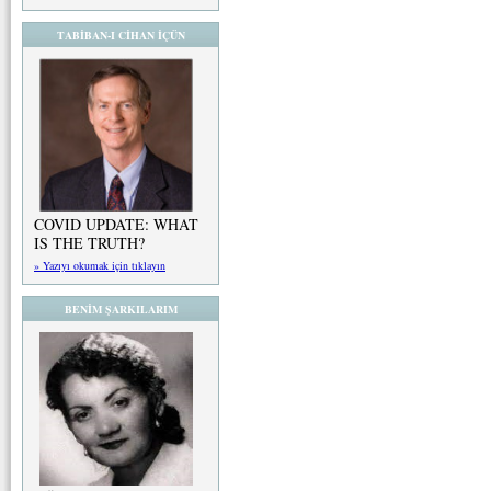
TABİBAN-I CİHAN İÇÜN
COVID UPDATE: WHAT
IS THE TRUTH?
» Yazıyı okumak için tıklayın
BENİM ŞARKILARIM