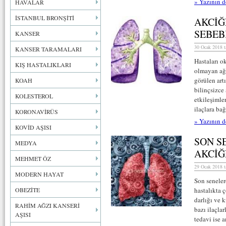
» Yazının d
HAVALAR
İSTANBUL BRONŞİTİ
AKCİĞ
SEBEB
KANSER
30 Ocak 2018 t
KANSER TARAMALARI
Hastaları o
KIŞ HASTALIKLARI
olmayan ağı
görülen artı
KOAH
bilinçsizce 
KOLESTEROL
etkileşimle
ilaçlara ba
KORONAVİRÜS
» Yazının d
KOVİD AŞISI
SON S
MEDYA
AKCİĞ
MEHMET ÖZ
29 Ocak 2018 t
MODERN HAYAT
Son seneler
OBEZİTE
hastalıkta 
darlığı ve 
RAHİM AĞZI KANSERİ
bazı ilaçlar
AŞISI
tedavi ise 