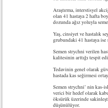
Araştırma, interstisyel akci
olan 41 hastaya 2 hafta b
dozunda ağız yoluyla semen
Yaş, cinsiyet ve hastalık s
grubundaki 41 hastaya ise 
Semen strychni verilen has
kalitesinin arttığı tespit edi
Tedavinin genel olarak güv
hastada kas seğirmesi ortay
Semen strychni’ nin kas-isk
verici bir hedef olarak kab
öksürük üzerinde sakinleşti
düşünülüyor.