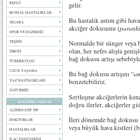
REFLÜ
gelir.
RUHSAL HASTALIKLAR
Bu hastalık astım gibi hava
SİGARA
akciğer dokusunu (
parank
SPOR VE EGZERSİZ
Normalde bir sünger veya b
TEŞHİS
olan, her nefes alışta geniş
TİROİT
bağ dokusu artışı sebebiyl
TÜBERKÜLOZ
UZUN YAŞAMA
Bu bağ dokusu artışını “
am
benzetebiliriz.
YAZ HASTALIKLARI
ZATÜRREE
Sertleşme akciğerlerin ken
ELEŞTİREL YAZILAR
doğru ilerler, akciğerler g
ALTERNATİF TIP
İleri dönemde bağ dokusu a
DOKTORLAR
veya büyük hava kistleri (
HASTALIKLAR
İLAÇ ENDÜSTRİSİ