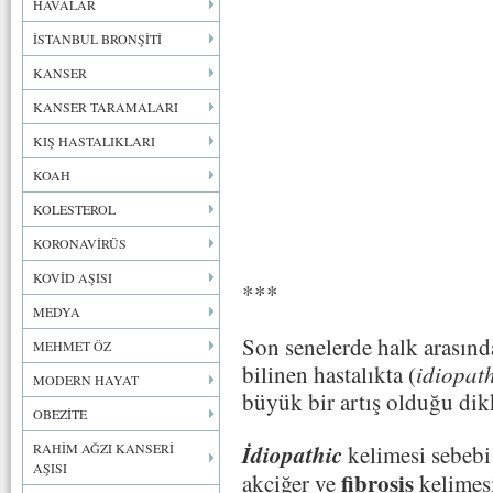
HAVALAR
İSTANBUL BRONŞİTİ
KANSER
KANSER TARAMALARI
KIŞ HASTALIKLARI
KOAH
KOLESTEROL
KORONAVİRÜS
KOVİD AŞISI
***
MEDYA
Son senelerde halk arasınd
MEHMET ÖZ
bilinen hastalıkta (
idiopat
MODERN HAYAT
büyük bir artış olduğu dik
OBEZİTE
İdiopathic
RAHİM AĞZI KANSERİ
kelimesi sebebi
AŞISI
fibrosis
akciğer ve
kelimes