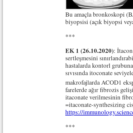
Bu amaçla bronkoskopi (BA
biyopsisi (açık biyopsi ve
***
EK 1 (26.10.2020)
: İtacon
sertleşmesini sınırlandırabi
hastalarda kontorl grubuna
sıvısında itoconate seviyel
makrofajlarda ACOD1 eksp
farelerde ağır fibrozis geli
itaconate verilmesinin fibro
=itaconate-synthesizing ci
https://immunology.scien
***