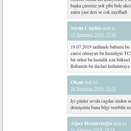
başka çaremiz yok gibi bide akci
zaten yasi ileri ve cok zayifladi
Seyda Cagdas
dedi ki:
25 Temmuz 2019, 17:43
19.07.2019 tarihinde babami bu 
caresi olmayan bu hastaligin TCM
bir sirket bu hastalik icin bitkise
Babamin bu ilaclari kullanmaya 
Okan
dedi ki:
28 Temmuz 2019, 13:31
İyi günler sevda cagdas sizden ri
demişsiniz bana bilgi verebilir m
Alper Demircioğlu
dedi ki:
11 Ağustos 2019, 23:24