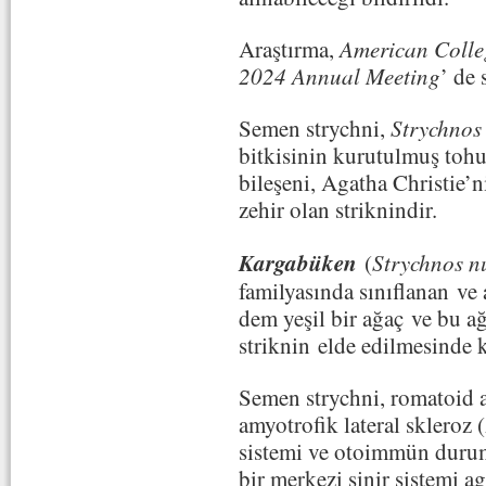
Araştırma,
American Colle
2024 Annual Meeting
’ de
Semen strychni,
Strychnos
bitkisinin kurutulmuş tohu
bileşeni, Agatha Christie’
zehir olan striknindir.
Kargabüken
(
Strychnos n
familyasında sınıflanan v
dem yeşil bir ağaç ve bu ağ
striknin elde edilmesinde 
Semen strychni, romatoid ar
amyotrofik lateral skleroz
sistemi ve otoimmün duruml
bir merkezi sinir sistemi ag