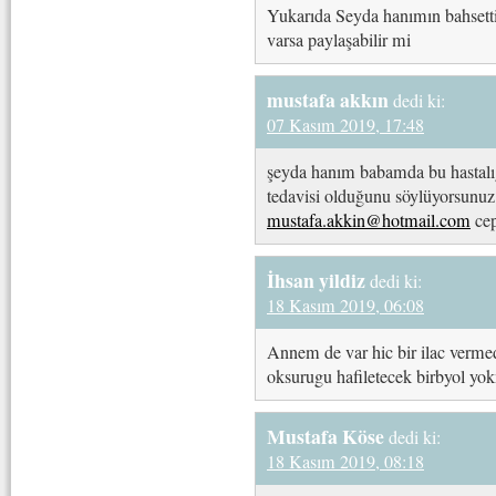
Yukarıda Seyda hanımın bahsettigi
varsa paylaşabilir mi
mustafa akkın
dedi ki:
07 Kasım 2019, 17:48
şeyda hanım babamda bu hastalı
tedavisi olduğunu söylüyorsunuz
mustafa.akkin@hotmail.com
cep
İhsan yildiz
dedi ki:
18 Kasım 2019, 06:08
Annem de var hic bir ilac vermed
oksurugu hafiletecek birbyol yo
Mustafa Köse
dedi ki:
18 Kasım 2019, 08:18