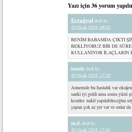
Yazı için 36 yorum yapıl
Ertuğrul
dedi ki:
29 Ocak 2018, 08:02
BENİM BABAMDA ÇIKTI Şİ
BEKLİYORUZ BİR DE SÜRE
KULLANIYOR İLAÇLARIN 
hande
dedi ki:
29 Ocak 2018, 17:29
Annemde bu hastalık var oksijen 
sanki iyi geldi ama sonra yüzü şi
kestiler. nakil yapılabileceğini 
yapan çok az yer var ve onlar da
m.d.
dedi ki:
29 Ocak 2018, 17:43