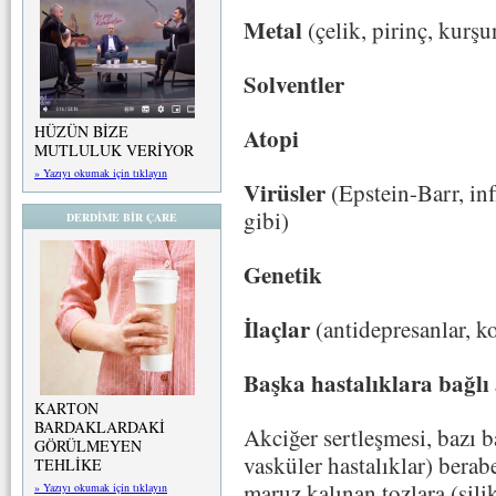
Metal
(çelik, pirinç, kurş
Solventler
HÜZÜN BİZE
Atopi
MUTLULUK VERİYOR
» Yazıyı okumak için tıklayın
Virüsler
(Epstein-Barr, in
gibi)
DERDİME BİR ÇARE
Genetik
İlaçlar
(antidepresanlar, ko
Başka hastalıklara bağlı 
KARTON
BARDAKLARDAKİ
Akciğer sertleşmesi, bazı b
GÖRÜLMEYEN
vasküler hastalıklar) berab
TEHLİKE
maruz kalınan tozlara (silik
» Yazıyı okumak için tıklayın