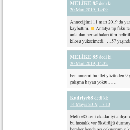
MELİKE 85
dedi ki:
20 Mart 2019, 14:09
Anneciğimi 11 mart 2019 da yani
kaybettim.
Antalya tıp fakülte
anlatılan her safhaları tüm belirt
kilosu yükselmedi.. …57 yaşında
MELİKE 85
dedi ki:
20 Mart 2019, 14:32
ben annemi bu illet yüzünden 9 g
çalışma hayatı yoktu……
Kadriye88
dedi ki:
14 Mayıs 2019, 17:13
Melike85 seni okadar iyi anlıyor
bu hastalık var öksürüğü durmuy
beraber bende acı çekiyorum o ka