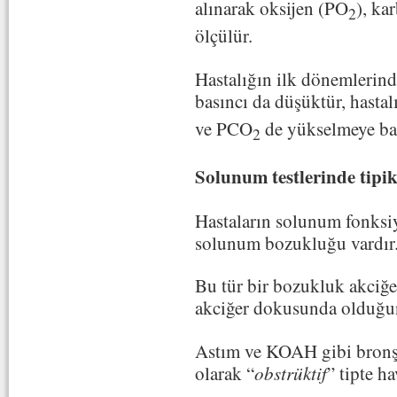
alınarak oksijen (PO
), ka
2
ölçülür.
Hastalığın ilk dönemlerind
basıncı da düşüktür, hastal
ve PCO
de yükselmeye baş
2
Solunum testlerinde tipik
Hastaların solunum fonksiy
solunum bozukluğu vardır
Bu tür bir bozukluk akciğe
akciğer dokusunda olduğun
Astım ve KOAH gibi bronşla
olarak “
obstrüktif
” tipte h