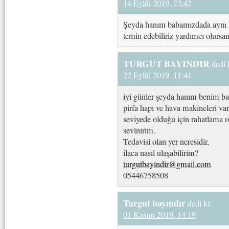
14 Eylül 2019, 23:42
Şeyda hanım babamızdada aynı ha
temin edebiliriz yardımcı olur
TURGUT BAYINDIR
dedi 
22 Eylül 2019, 11:41
iyi günler şeyda hanım benim ba
pirfa hapı ve hava makineleri var
seviyede olduğu için rahatlama o
sevinirim.
Tedavisi olan yer neresidir,
ilaca nasıl ulaşabilirim?
turgutbayindir@gmail.com
05446758508
Turgut bayındır
dedi ki:
01 Kasım 2019, 14:19