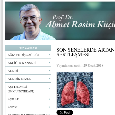
TIP YAZILARI
SON SENELERDE ARTAN
SERTLEŞMESİ
AĞIZ VE DİŞ SAĞLIĞI
AKCİĞER KANSERİ
29 Ocak 2018
Yayınlanma tarihi:
ALERJİ
ALERJİK NEZLE
AŞI TEDAVİSİ
(İMMUNOTERAPİ)
AŞILAR
ASTIM