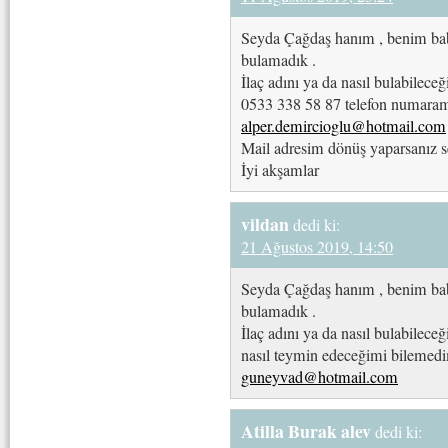
Seyda Çağdaş hanım , benim ba
bulamadık .
İlaç adını ya da nasıl bulabilece
0533 338 58 87 telefon numara
alper.demircioglu@hotmail.com
Mail adresim dönüş yaparsanız s
İyi akşamlar
vildan
dedi ki:
21 Ağustos 2019, 14:50
Seyda Çağdaş hanım , benim ba
bulamadık .
İlaç adını ya da nasıl bulabilece
nasıl teymin edeceğimi bilemed
guneyvad@hotmail.com
Atilla Burak alev
dedi ki: