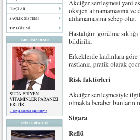
Akciğer sertleşmesi yani e
İLAÇLAR
oksijen alınamamasına ve d
atılamamasına sebep olur.
SAĞLIK SİSTEMİ
TIP EĞİTİMİ
Hastalığın görülme sıklığı
bildirilir.
HABERİNİZ OLSUN
Erkeklerde kadınlara göre v
rastlanır, pratik olarak ço
Risk faktörleri
Akciğer sertleşmesiyle ilgil
SUDA ERİYEN
VİTAMİNLER PARANIZI
olmakla beraber bunların n
ERİTİR
» Yazıyı okumak için tıklayın
Sigara
ETİBBA DİYOR Kİ
Reflü