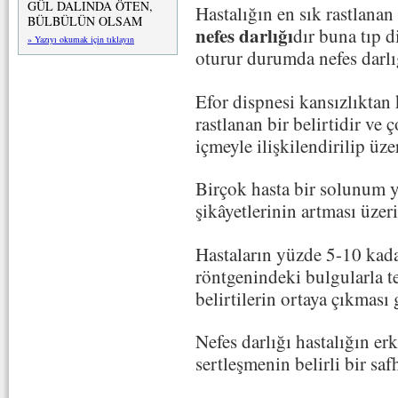
GÜL DALINDA ÖTEN,
Hastalığın en sık rastlanan 
BÜLBÜLÜN OLSAM
nefes darlığı
dır buna tıp 
» Yazıyı okumak için tıklayın
oturur durumda nefes darlı
Efor dispnesi kansızlıktan 
rastlanan bir belirtidir ve
içmeyle ilişkilendirilip üz
Birçok hasta bir solunum y
şikâyetlerinin artması üzer
Hastaların yüzde 5-10 kada
röntgenindeki bulgularla te
belirtilerin ortaya çıkması 
Nefes darlığı hastalığın erk
sertleşmenin belirli bir sa