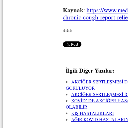
Kaynak
:
https://www.meds
chronic-cough-report-reli
***
İlgili Diğer Yazılar:
AKCİĞER SERTLEŞMESİ 
GÖRÜLÜYOR
AKCİĞER SERTLEŞMESİ İÇ
KOVİD’ DE AKCİĞER HASA
OLABİLİR
KIŞ HASTALIKLARI
AĞIR KOVİD HASTALARIN