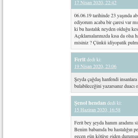
17 Nisan 2020, 22:42
06.06.19 tarihinde 23 yaşında ab
ediyorum acaba bir çaresi var mı 
ki bu hastalık neyden olduğu ke
Açıklamalarınızda kısa da olsa h
misiniz ? Çünkü idiyopatik pulm
Ferit
dedi ki:
19 Nisan 2020, 23:06
Şeyda çağdaş hanfendi insanlara 
bulabileceğini yazarsanız duacı
Şenol hendan
dedi ki:
15 Haziran 2020, 16:58
Ferit bey şeyda hanım aradımı siz
Benim babamda bu hastalığın pe
gecen gün kötüye giden durumunu 