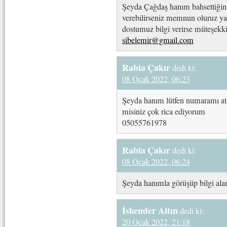
Şeyda Çağdaş hanım bahsettiğiniz
verebilirseniz memnun oluruz ya
dostumuz bilgi verirse müteşekk
sibelemir@gmail.com
Rabia Çakır
dedi ki:
08 Ocak 2022, 06:23
Şeyda hanım lütfen numaramı atic
misiniz çok rica ediyorum
05055761978
Rabia Çakır
dedi ki:
08 Ocak 2022, 06:24
Şeyda hanımla görüşüp bilgi ala
İskender Altın
dedi ki:
20 Ocak 2022, 21:18