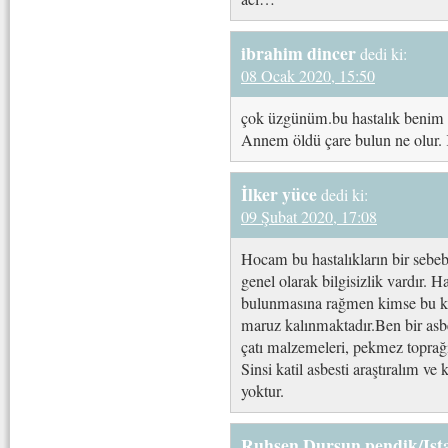
ibrahim dincer
dedi ki:
08 Ocak 2020, 15:50
çok üzgünüm.bu hastalık benim
Annem öldü çare bulun ne olur.
İlker yüce
dedi ki:
09 Şubat 2020, 17:08
Hocam bu hastalıkların bir sebeb
genel olarak bilgisizlik vardır. 
bulunmasına rağmen kimse bu k
maruz kalınmaktadır.Ben bir asbe
çatı malzemeleri, pekmez toprağ
Sinsi katil asbesti araştıralım v
yoktur.
Ruhşen Dursun pendik/Ist