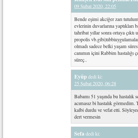
09 Şubat 2020, 22:05
Bende eşimi akciğer zarı tutul
evlerinin duvarlarına yaptıkları
tahribat yıllar sonra ortaya çıktı
propolis vb.gibi)tıbbiuygulamala
olmadı sadece belki yaşam süres
canımın içini Rabbim hastalığı ç
süreç..
Eyüp
dedi ki:
25 Şubat 2020, 06:28
Babamı 51 yaşında bu hastalık s
acımasız bi hastalık görmedim. 
kalbi durdu ve vefat etti. Söyle
dert vermesin
Sefa
dedi ki: