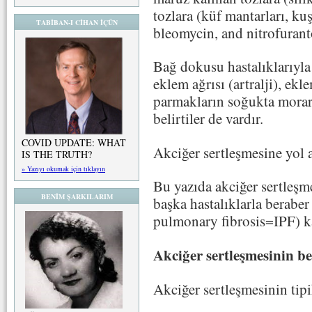
tozlara (küf mantarları, kuş
TABİBAN-I CİHAN İÇÜN
bleomycin, and nitrofuranto
Bağ dokusu hastalıklarıyla
eklem ağrısı (artralji), ekle
parmakların soğukta morar
belirtiler de vardır.
COVID UPDATE: WHAT
Akciğer sertleşmesine yol a
IS THE TRUTH?
» Yazıyı okumak için tıklayın
Bu yazıda akciğer sertleşme
BENİM ŞARKILARIM
başka hastalıklarla beraber
pulmonary fibrosis=IPF) ka
Akciğer sertleşmesinin bel
Akciğer sertleşmesinin tipik