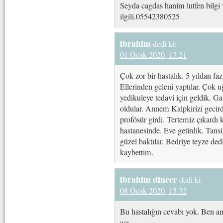
Seyda cagdas hanim lutfen bilgi v
ilgili.05542380525
ibrahim
dedi ki:
01 Ocak 2020, 13:21
Çok zor bir hastalık. 5 yıldan fa
Ellerinden geleni yaptılar. Çok u
yedikuleye tedavi için geldik. G
oldular. Annem Kalpkirizi gecirdi
profösür girdi. Tertemiz çıkardı 
hastanesinde. Eve getirdik. Tans
güzel baktılar. Bedriye teyze d
kaybettim.
ibrahim dincer
dedi ki:
08 Ocak 2020, 15:32
Bu hastalığın cevabı yok. Ben an
acı…