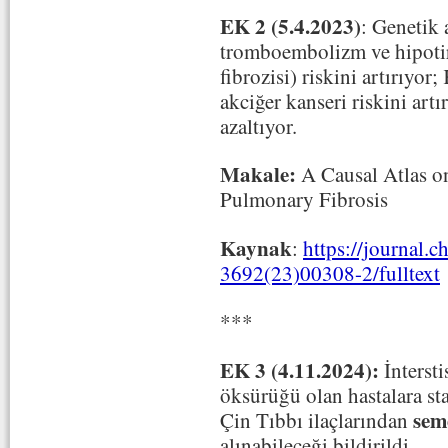
EK 2 (5.4.2023)
: Genetik 
tromboembolizm ve hipotiro
fibrozisi) riskini artırıyor
akciğer kanseri riskini artı
azaltıyor.
Makale:
A Causal Atlas on
Pulmonary Fibrosis
Kaynak
:
https://journal.c
3692(23)00308-2/fulltext
***
EK 3 (4.11.2024):
İntersti
öksürüğü olan hastalara st
sem
Çin Tıbbı ilaçlarından
alınabileceği bildirildi.