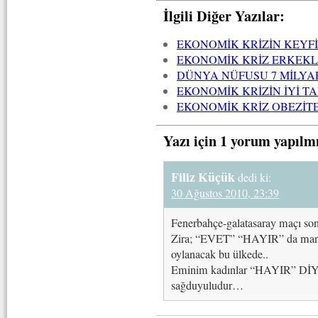
İlgili Diğer Yazılar:
EKONOMİK KRİZİN KEYFİ
EKONOMİK KRİZ ERKEKLE
DÜNYA NÜFUSU 7 MİLYA
EKONOMİK KRİZİN İYİ T
EKONOMİK KRİZ OBEZİT
Yazı için 1 yorum yapılm
Filiz Küçük
dedi ki:
30 Ağustos 2010, 23:39
Fenerbahçe-galatasaray maçı sonr
Zira; “EVET” “HAYIR” da mantıkl
oylanacak bu ülkede..
Eminim kadınlar “HAYIR” DİYE
sağduyuludur…