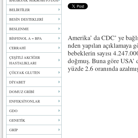
BAĞIRSAK MİKROBİYOTASI
BELİRTİLER
BESİN DESTEKLERİ
BESLENME
Amerika’ da CDC’ ye bağlı 
BİSFENOL A = BPA
nden yapılan açıklamaya g
CERRAHİ
bebeklerin sayısı 4.247.00
ÇEŞİTLİ AKCİĞER
doğmuş. Buna göre USA’ d
HASTALIKLARI
yüzde 2.6 oranında azalmış
ÇÖLYAK GLUTEN
DİYABET
DOMUZ GRİBİ
ENFEKSİYONLAR
GDO
GENETİK
GRİP