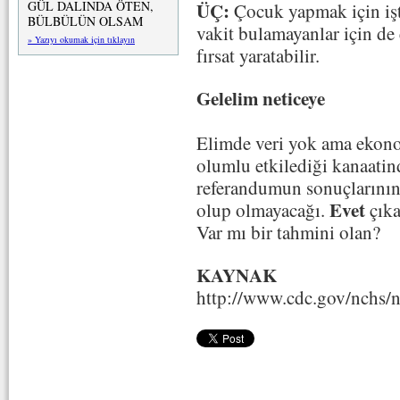
ÜÇ:
GÜL DALINDA ÖTEN,
Çocuk yapmak için işt
BÜLBÜLÜN OLSAM
vakit bulamayanlar için d
» Yazıyı okumak için tıklayın
fırsat yaratabilir.
Gelelim neticeye
Elimde veri yok ama ekono
olumlu etkilediği kanaatin
referandumun sonuçlarının 
Evet
olup olmayacağı.
çıka
Var mı bir tahmini olan?
KAYNAK
http://www.cdc.gov/nchs/