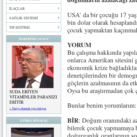
İLAÇLAR
USA’ da bir çocuğu 17 yaş
SAĞLIK SİSTEMİ
bin dolar olarak hesapland
TIP EĞİTİMİ
çocuk yapmaktan kaçınmalar
HABERİNİZ OLSUN
YORUM
Bu çalışma hakkında yapıl
onlarca Amerikan sitesini 
ekonomik krize bağladıkla
denetçilerinden bir demogr
göçlerin azalmasının da et
Oysa bu araştırmadan çok çe
SUDA ERİYEN
VİTAMİNLER PARANIZI
ERİTİR
Bunlar benim yorumlarım:
» Yazıyı okumak için tıklayın
BİR
: Doğum oranındaki az
ETİBBA DİYOR Kİ
bilerek çocuk yapmamaya 
doğurganlık oranlarının so