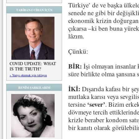
Türkiye’ de ve başka ülke
TABİBAN-I CİHAN İÇÜN
senede ne gibi bir değişik
ekonomik krizin doğurganlı
çıkarsa –ki ben buna yüre
lâzım.
Çünkü:
COVID UPDATE: WHAT
BİR:
İşi olmayan insanlar k
IS THE TRUTH?
süre birlikte olma şansına s
» Yazıyı okumak için tıklayın
İKİ:
Dışarıda kafası bir şe
BENİM ŞARKILARIM
mutlaka karısı veya sevgili
‘sever’
tersine
. Bizim erke
dövmeye tercih ettiklerin
krizle beraber kondom sat
bir kanıtı olarak görülebi