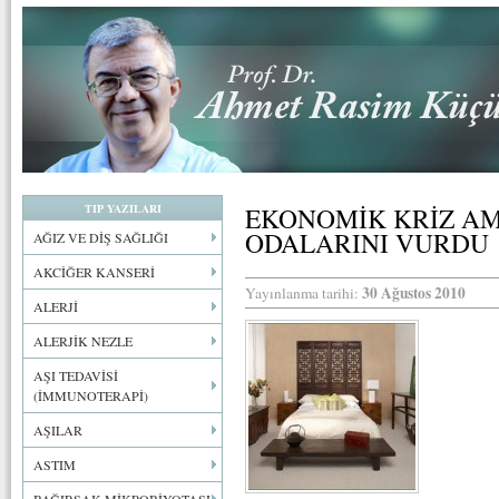
TIP YAZILARI
EKONOMİK KRİZ AM
ODALARINI VURDU
AĞIZ VE DİŞ SAĞLIĞI
AKCİĞER KANSERİ
30 Ağustos 2010
Yayınlanma tarihi:
ALERJİ
ALERJİK NEZLE
AŞI TEDAVİSİ
(İMMUNOTERAPİ)
AŞILAR
ASTIM