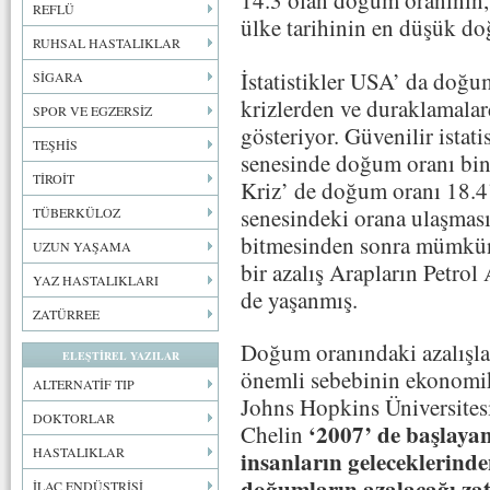
14.3 olan doğum oranının,
REFLÜ
ülke tarihinin en düşük do
RUHSAL HASTALIKLAR
İstatistikler USA’ da doğ
SİGARA
krizlerden ve duraklamalar
SPOR VE EGZERSİZ
gösteriyor. Güvenilir istat
TEŞHİS
senesinde doğum oranı bi
TİROİT
Kriz’ de doğum oranı 18.4
senesindeki orana ulaşması
TÜBERKÜLOZ
bitmesinden sonra mümkün
UZUN YAŞAMA
bir azalış Arapların Petro
YAZ HASTALIKLARI
de yaşanmış.
ZATÜRREE
Doğum oranındaki azalışla
ELEŞTİREL YAZILAR
önemli sebebinin ekonomik
ALTERNATİF TIP
Johns Hopkins Üniversites
DOKTORLAR
‘2007’ de başlaya
Chelin
HASTALIKLAR
insanların geleceklerind
doğumların azalacağı za
İLAÇ ENDÜSTRİSİ