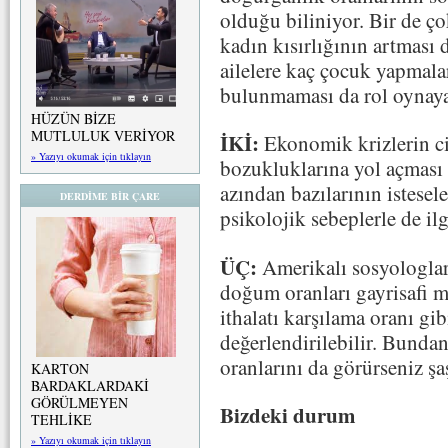
olduğu biliniyor. Bir de çok
kadın kısırlığının artması 
ailelere kaç çocuk yapmala
bulunmaması da rol oynaya
HÜZÜN BİZE
MUTLULUK VERİYOR
İKİ:
Ekonomik krizlerin cin
» Yazıyı okumak için tıklayın
bozukluklarına yol açması
azından bazılarının istesel
DERDİME BİR ÇARE
psikolojik sebeplerle de ilgi
ÜÇ:
Amerikalı sosyologlar
doğum oranları gayrisafi mill
ithalatı karşılama oranı gi
değerlendirilebilir. Bund
oranlarını da görürseniz şa
KARTON
BARDAKLARDAKİ
GÖRÜLMEYEN
Bizdeki durum
TEHLİKE
» Yazıyı okumak için tıklayın