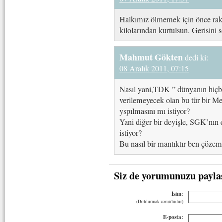
Halkımız ölmemek için önce rakıd
kilolarından kurtulsun. Gerisini
Mahmut Gökten
dedi ki:
08 Aralık 2011, 07:15
Nasıl yani,TDK ” dünyanın hiçbir 
verilemeyecek olan bu tür bir M
yspılmasını mı istiyor?
Yani diğer bir deyişle, SGK’nın 
istiyor?
Bu nasıl bir mantıktır ben çöze
Siz de yorumunuzu payla
İsim:
(Doldurmak zorunludur)
E-posta: