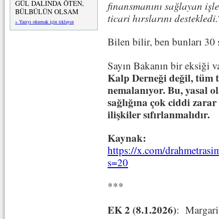
GÜL DALINDA ÖTEN,
finansmanını sağlayan işle
BÜLBÜLÜN OLSAM
ticari hırslarını destekledi.
» Yazıyı okumak için tıklayın
Bilen bilir, ben bunları 30
Sayın Bakanın bir eksiği v
Kalp Derneği değil, tüm 
nemalanıyor. Bu, yasal o
sağlığına çok ciddi zarar 
ilişkiler sıfırlanmalıdır.
Kaynak:
https://x.com/drahmetras
s=20
***
EK 2 (8.1.2026)
: Margari