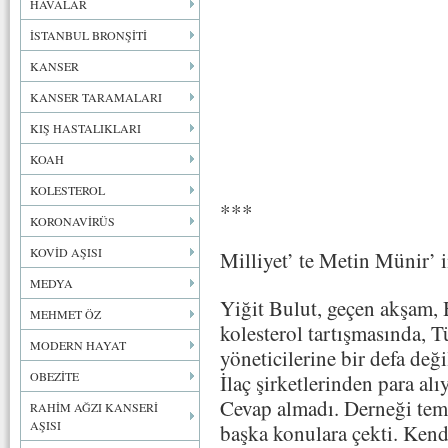
HAVALAR
İSTANBUL BRONŞİTİ
KANSER
KANSER TARAMALARI
KIŞ HASTALIKLARI
KOAH
KOLESTEROL
***
KORONAVİRÜS
KOVİD AŞISI
Milliyet’ te Metin Münir’ i
MEDYA
Yiğit Bulut, geçen akşam, 
MEHMET ÖZ
kolesterol tartışmasında, 
MODERN HAYAT
yöneticilerine bir defa deği
OBEZİTE
İlaç şirketlerinden para a
Cevap almadı. Derneği temsi
RAHİM AĞZI KANSERİ
AŞISI
başka konulara çekti. Kend