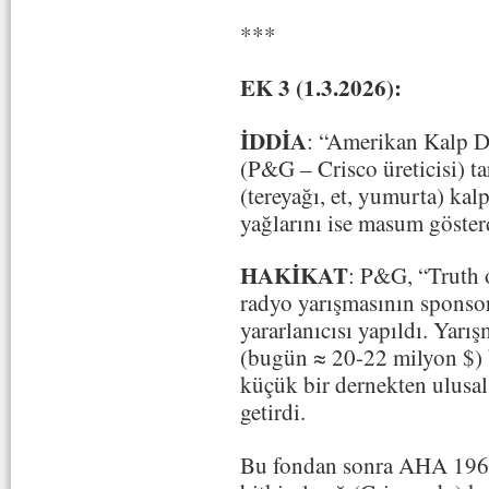
***
EK 3 (1.3.2026):
İDDİA
: “Amerikan Kalp 
(P&G – Crisco üreticisi) t
(tereyağı, et, yumurta) kalp
yağlarını ise masum göster
HAKİKAT
: P&G, “Truth
radyo yarışmasının sponso
yararlanıcısı yapıldı. Yarı
(bugün ≈ 20-22 milyon $) 
küçük bir dernekten ulusal
getirdi.
Bu fondan sonra AHA 1961’