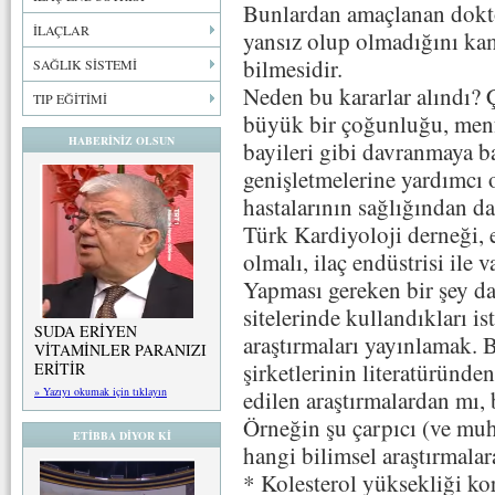
Bunlardan amaçlanan doktor
İLAÇLAR
yansız olup olmadığını ka
bilmesidir.
SAĞLIK SİSTEMİ
Neden bu kararlar alındı?
TIP EĞİTİMİ
büyük bir çoğunluğu, menfaa
HABERİNİZ OLSUN
bayileri gibi davranmaya ba
genişletmelerine yardımcı ol
hastalarının sağlığından d
Türk Kardiyoloji derneği, e
olmalı, ilaç endüstrisi ile v
Yapması gereken bir şey d
sitelerinde kullandıkları ist
SUDA ERİYEN
araştırmaları yayınlamak. B
VİTAMİNLER PARANIZI
şirketlerinin literatüründen
ERİTİR
» Yazıyı okumak için tıklayın
edilen araştırmalardan mı,
Örneğin şu çarpıcı (ve mu
ETİBBA DİYOR Kİ
hangi bilimsel araştırmala
* Kolesterol yüksekliği ko