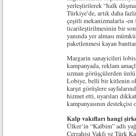
yerleştirilerek “halk düşm
Türkiye’de, artık daha fazl
çeşitli mekanizmalarla -en 
ticarileştirilmesinin bir s
yanında yer alması mümkün
paketlenmesi kayan banttan 
Margarin sanayicileri lobis
kampanyada, reklam amaçlı 
uzman görüşçülerden ünlül
Lobiye, belli bir kitlenin
karşıt görüşlere sayfaların
hizmet etti, uyarıları dik
kampanyasının destekçisi 
Kalp vakıfları hangi şirke
Ülker’in “Kalbim” adlı yağ
Cerrahisi Vakfı ve Türk Ka