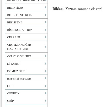
BAĞIRSAK MİKROBİYOTASI
BELİRTİLER
Dikkat
: Yazının sonunda ek var!
BESİN DESTEKLERİ
BESLENME
BİSFENOL A = BPA
CERRAHİ
ÇEŞİTLİ AKCİĞER
HASTALIKLARI
ÇÖLYAK GLUTEN
DİYABET
DOMUZ GRİBİ
ENFEKSİYONLAR
GDO
GENETİK
GRİP