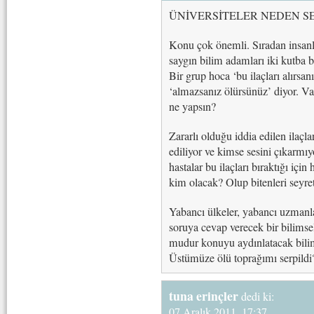
ÜNİVERSİTELER NEDEN SE
Konu çok önemli. Sıradan insanl
saygın bilim adamları iki kutba
Bir grup hoca ‘bu ilaçları alırsan
‘almazsanız ölürsünüz’ diyor. V
ne yapsın?
Zararlı olduğu iddia edilen ilaçl
ediliyor ve kimse sesini çıkarmı
hastalar bu ilaçları bıraktığı içi
kim olacak? Olup bitenleri sey
Yabancı ülkeler, yabancı uzman
soruya cevap verecek bir bilimse
mudur konuyu aydınlatacak bili
Üstümüze ölü toprağımı serpildi
tuna erinçler
dedi ki:
07 Aralık 2011, 17:37