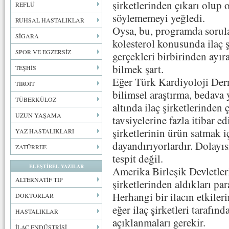
şirketlerinden çıkarı olup
REFLÜ
söylememeyi yeğledi.
RUHSAL HASTALIKLAR
Oysa, bu, programda sorul
SİGARA
kolesterol konusunda ilaç ş
SPOR VE EGZERSİZ
gerçekleri birbirinden ayı
bilmek şart.
TEŞHİS
Eğer Türk Kardiyoloji Dern
TİROİT
bilimsel araştırma, bedava 
TÜBERKÜLOZ
altında ilaç şirketlerinden 
UZUN YAŞAMA
tavsiyelerine fazla itibar 
şirketlerinin ürün satmak i
YAZ HASTALIKLARI
dayandırıyorlardır. Dolayıs
ZATÜRREE
tespit değil.
ELEŞTİREL YAZILAR
Amerika Birleşik Devletleri
ALTERNATİF TIP
şirketlerinden aldıkları pa
Herhangi bir ilacın etkiler
DOKTORLAR
eğer ilaç şirketleri tarafın
HASTALIKLAR
açıklanmaları gerekir.
İLAÇ ENDÜSTRİSİ