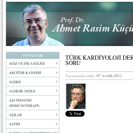
TIP YAZILARI
TÜRK KARDİYOLOJİ DE
SORU
AĞIZ VE DİŞ SAĞLIĞI
AKCİĞER KANSERİ
07 Aralık 2011
Yayınlanma tarihi:
ALERJİ
ALERJİK NEZLE
AŞI TEDAVİSİ
(İMMUNOTERAPİ)
AŞILAR
ASTIM