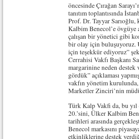
öncesinde Çırağan Sarayı’
tanıtım toplantısında İsta
Prof. Dr. Tayyar Sarıoğl
Kalbim Benecol’e övgüye a
çalışan bir yönetici gibi k
bir olay için buluşuyoruz.
için teşekkür ediyoruz” şe
Cerrahisi Vakfı Başkanı S
margarinine neden destek v
gördük” açıklaması yapmışt
vakfın yönetim kurulunda,
Marketler Zinciri’nin müd
Türk Kalp Vakfi da, bu yıl
20.’sini, Ülker Kalbim Bene
tarihleri arasında gerçekl
Benecol markasını piyasaya
etkinliklerine destek verdi