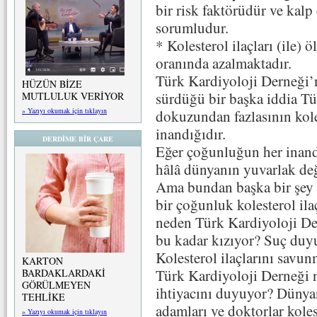
bir risk faktörüdür ve kal
sorumludur.
* Kolesterol ilaçları (ile)
oranında azalmaktadır.
Türk Kardiyoloji Derneği’
HÜZÜN BİZE
sürdüğü bir başka iddia T
MUTLULUK VERİYOR
» Yazıyı okumak için tıklayın
dokuzundan fazlasının kole
inandığıdır.
DERDİME BİR ÇARE
Eğer çoğunluğun her inand
hâlâ dünyanın yuvarlak değ
Ama bundan başka bir şey 
bir çoğunluk kolesterol ila
neden Türk Kardiyoloji De
bu kadar kızıyor? Suç duy
Kolesterol ilaçlarını savun
KARTON
Türk Kardiyoloji Derneği 
BARDAKLARDAKİ
GÖRÜLMEYEN
ihtiyacını duyuyor? Dünyan
TEHLİKE
adamları ve doktorlar koles
» Yazıyı okumak için tıklayın