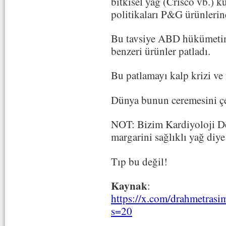
bitkisel yağ (Crisco vb.) k
politikaları P&G ürünlerin
Bu tavsiye ABD hükümetine
benzeri ürünler patladı.
Bu patlamayı kalp krizi ve f
Dünya bunun ceremesini ç
NOT: Bizim Kardiyoloji De
margarini sağlıklı yağ diye
Tıp bu değil!
Kaynak
:
https://x.com/drahmetras
s=20