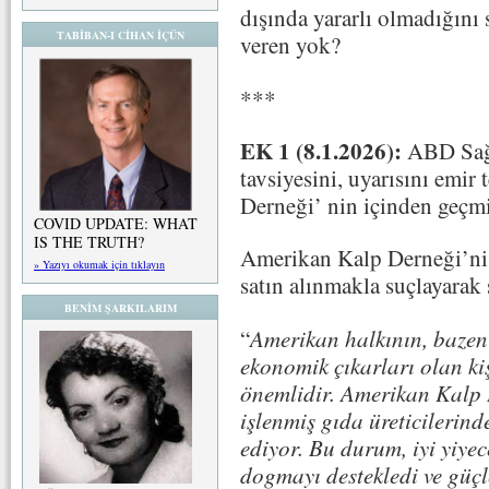
dışında yararlı olmadığın
TABİBAN-I CİHAN İÇÜN
veren yok?
***
EK 1 (8.1.2026):
ABD Sağl
tavsiyesini, uyarısını emir
Derneği’ nin içinden geçmi
COVID UPDATE: WHAT
IS THE TRUTH?
Amerikan Kalp Derneği’ni 
» Yazıyı okumak için tıklayın
satın alınmakla suçlayarak 
BENİM ŞARKILARIM
“
Amerikan halkının, bazen k
ekonomik çıkarları olan kiş
önemlidir. Amerikan Kalp 
işlenmiş gıda üreticileri
ediyor. Bu durum, iyi yiyec
dogmayı destekledi ve güçl