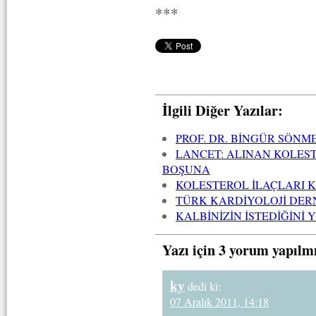
***
İlgili Diğer Yazılar:
PROF. DR. BİNGÜR SÖNME
LANCET: ALINAN KOLES
BOŞUNA
KOLESTEROL İLAÇLARI 
TÜRK KARDİYOLOJİ DERN
KALBİNİZİN İSTEDİĞİNİ Y
Yazı için 3 yorum yapılm
ky
dedi ki:
07 Aralık 2011, 14:18