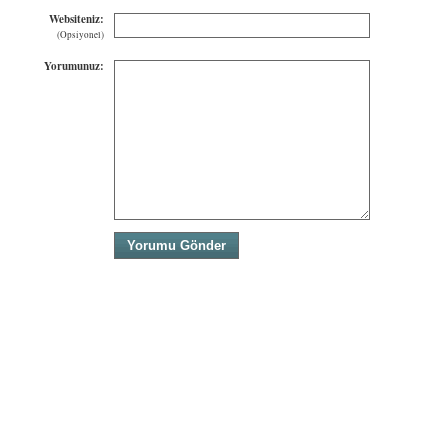
Websiteniz:
(Opsiyonel)
Yorumunuz: