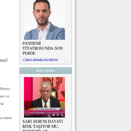
PANDEMİ
TİYATROSUNDA SON
PERDE
msel’
» Yazıyı okumak için tıklayın
BİR TAVSİYE
 düzeyi
mez ve
yle
a statin
SARI SERUM HAYATİ
RİSK TAŞIYOR MU,