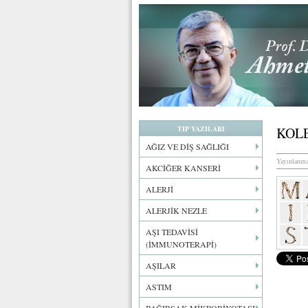
TIP YAZILARI
KOLE
AĞIZ VE DİŞ SAĞLIĞI
Yayınlanma
AKCİĞER KANSERİ
ALERJİ
ALERJİK NEZLE
AŞI TEDAVİSİ
(İMMUNOTERAPİ)
AŞILAR
ASTIM