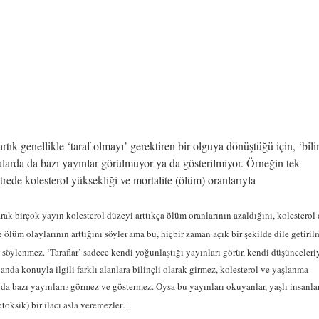
artık genellikle ‘taraf olmayı’ gerektiren bir olguya dönüştüğü için, ‘bili
alarda da bazı yayınlar görülmüyor ya da gösterilmiyor. Örneğin tek
rede kolesterol yüksekliği ve mortalite (ölüm) oranlarıyla
larak birçok yayın kolesterol düzeyi a
rttıkça ölüm oranlarının azaldığını, kolesterol
 ölüm olaylarının arttığını söyler
ama bu, hiçbir zaman açık bir şekilde dile getiril
a söylenmez. ‘Taraflar’ sadece kendi yoğunlaştığı yayınları görür, kendi düşünceleri
i anda konuyla ilgili farklı alanlara bilinçli olarak girmez, kolesterol ve yaşlanma
a bazı yayınları
görmez ve göstermez. Oysa bu yayınları okuyanlar, yaşlı insanlar
3
totoksik) bir ilacı asla veremezler…