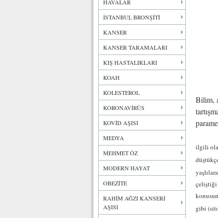
HAVALAR
İSTANBUL BRONŞİTİ
KANSER
KANSER TARAMALARI
KIŞ HASTALIKLARI
KOAH
KOLESTEROL
Bilim, 
KORONAVİRÜS
tartışm
paramet
KOVİD AŞISI
MEDYA
ilgili o
MEHMET ÖZ
düştükçe
MODERN HAYAT
yaşlılar
OBEZİTE
çeliştiğ
konusund
RAHİM AĞZI KANSERİ
AŞISI
gibi (si