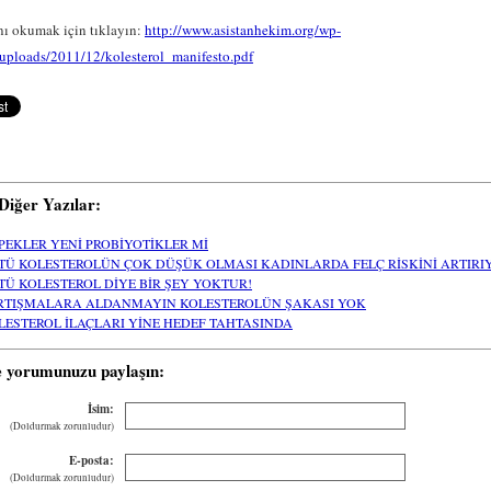
ı okumak için tıklayın:
http://www.asistanhekim.org/wp-
/uploads/2011/12/kolesterol_manifesto.pdf
i Diğer Yazılar:
PEKLER YENİ PROBİYOTİKLER Mİ
TÜ KOLESTEROLÜN ÇOK DÜŞÜK OLMASI KADINLARDA FELÇ RİSKİNİ ARTIRI
TÜ KOLESTEROL DİYE BİR ŞEY YOKTUR!
RTIŞMALARA ALDANMAYIN KOLESTEROLÜN ŞAKASI YOK
LESTEROL İLAÇLARI YİNE HEDEF TAHTASINDA
e yorumunuzu paylaşın:
İsim:
(Doldurmak zorunludur)
E-posta:
(Doldurmak zorunludur)