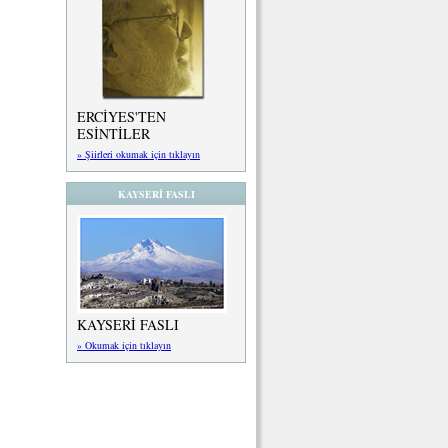
ERCİYES'TEN
ESİNTİLER
» Şiirleri okumak için tıklayın
KAYSERİ FASLI
KAYSERİ FASLI
» Okumak için tıklayın