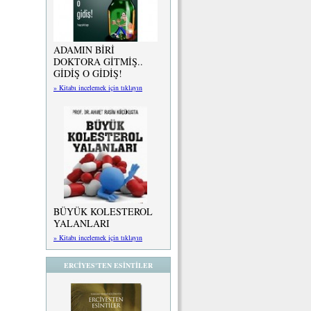
ADAMIN BİRİ
DOKTORA GİTMİŞ..
GİDİŞ O GİDİŞ!
» Kitabı incelemek için tıklayın
BÜYÜK KOLESTEROL
YALANLARI
» Kitabı incelemek için tıklayın
ERCİYES'TEN ESİNTİLER