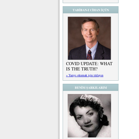
TABİBAN-I CİHAN İÇÜN
COVID UPDATE: WHAT
IS THE TRUTH?
» Yazıyı okumak için tıklayın
BENİM ŞARKILARIM