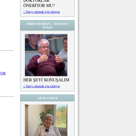
DOKTORLAR
ÖNERİYOR MU?
» Yazıyı okumak için tıklayın
ORDAN BURDAN... HAVADAN
SUDAN
YOR
HER ŞEYİ KONUŞALIM
» Yazıyı okumak için tıklayın
ABUR CUBUR