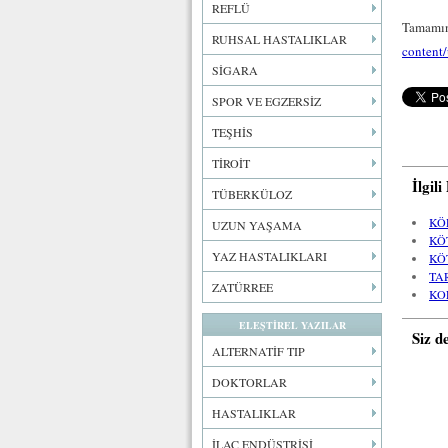
REFLÜ
Tamamın
RUHSAL HASTALIKLAR
content
SİGARA
SPOR VE EGZERSİZ
TEŞHİS
TİROİT
İlgil
TÜBERKÜLOZ
KÖ
UZUN YAŞAMA
KÖ
YAZ HASTALIKLARI
KÖ
TA
ZATÜRREE
KO
ELEŞTİREL YAZILAR
Siz d
ALTERNATİF TIP
DOKTORLAR
HASTALIKLAR
İLAÇ ENDÜSTRİSİ