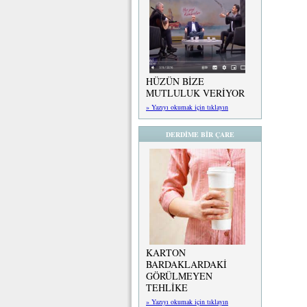
HÜZÜN BİZE
MUTLULUK VERİYOR
» Yazıyı okumak için tıklayın
DERDİME BİR ÇARE
KARTON
BARDAKLARDAKİ
GÖRÜLMEYEN
TEHLİKE
» Yazıyı okumak için tıklayın