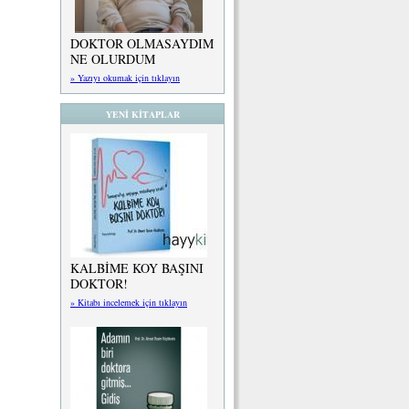
DOKTOR OLMASAYDIM
NE OLURDUM
» Yazıyı okumak için tıklayın
YENİ KİTAPLAR
KALBİME KOY BAŞINI
DOKTOR!
» Kitabı incelemek için tıklayın