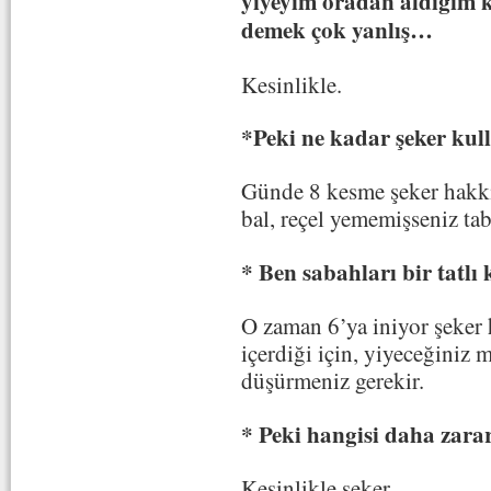
yiyeyim oradan aldığım k
demek çok yanlış…
Kesinlikle.
*Peki ne kadar şeker kull
Günde 8 kesme şeker hakkı
bal, reçel yememişseniz tab
* Ben sabahları bir tatl
O zaman 6’ya iniyor şeker h
içerdiği için, yiyeceğiniz 
düşürmeniz gerekir.
* Peki hangisi daha zara
Kesinlikle şeker.