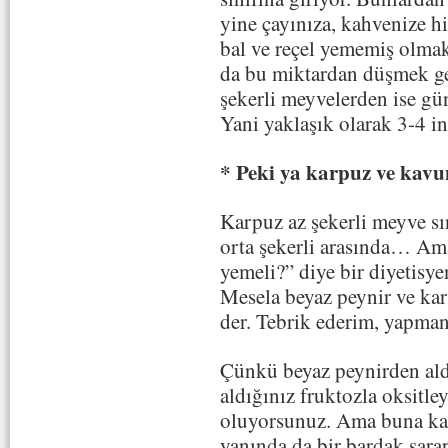
yine çayınıza, kahvenize h
bal ve reçel yememiş olmak
da bu miktardan düşmek ge
şekerli meyvelerden ise gün
Yani yaklaşık olarak 3-4 i
* Peki ya karpuz ve kav
Karpuz az şekerli meyve sın
orta şekerli arasında… Am
yemeli?” diye bir diyetisy
Mesela beyaz peynir ve kar
der. Tebrik ederim, yapman
Çünkü beyaz peynirden ald
aldığınız fruktozla oksitle
oluyorsunuz. Ama buna karş
yanında da bir bardak şarap