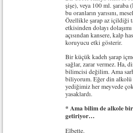
şişe), veya 100 ml. şaraba 
bu oranların yarısını, mes
Özellikle şarap az içildiği
etkisinden dolayı dolaşımı 
açısından kansere, kalp has
koruyucu etki gösterir.
Bir küçük kadeh şarap içme
sağlar, zarar vermez. Ha, d
bilimcisi değilim. Ama sa
biliyorum. Eğer din alkolü 
yediğimiz her meyvede çok 
yasaklardı.
* Ama bilim de alkole bir 
getiriyor…
Elbette.