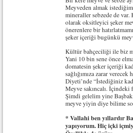
Bir kere meyve ve sebze ayn
Meyveden almak istediğimi
mineraller sebzede de var.
olarak oksitleyici şeker m
önerenlere bir hatırlatma
şeker içeriği bugünkü meyv
Kültür bahçeciliği ile biz 
Yani 10 bin sene önce elm
domatesin şeker içeriği kad
sağlığımıza zarar verecek 
Diyeti’nde “İstediğiniz ka
Meyve sakıncalı. İçindeki 
Şimdi gelelim yine Başbak
meyve yiyin diye bilime son
* Vallahi ben yıllardır B
yapıyorum. Hiç içki içm