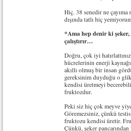
Hiç. 38 senedir ne çayım
dışında tatlı hiç yemiyoru
*Ama hep denir ki şeker, 
çalıştırır…
Doğru, çok iyi hatırlattınız
hücrelerinin enerji kaynağ
akıllı olmuş bir insan gö
gereksinim duyduğu o glik
kendisi üretmeyi becerebil
fruktozdur.
Peki siz hiç çok meyve yi
Göremezsiniz, çünkü testi
fruktozu kendisi üretir. Fr
Çünkü, şeker pancarından 