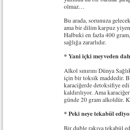
olmaz…
Bu arada, sorunuza gelecek
ama bir dilim karpuz yiye
Halbuki en fazla 400 gram, 
sağlığa zararlıdır.
* Yani içki meyveden dah
Alkol sınırını Dünya Sağlı
için bir toksik maddedir. 
karaciğerde detoksifiye edil
kaldırılıyor. Ama karaciğeri
günde 20 gram alkoldür. Ka
* Peki neye tekabül ediy
Bir duble rakıya tekabül e