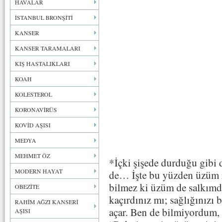
HAVALAR
İSTANBUL BRONŞİTİ
KANSER
KANSER TARAMALARI
KIŞ HASTALIKLARI
KOAH
KOLESTEROL
KORONAVİRÜS
KOVİD AŞISI
MEDYA
MEHMET ÖZ
*İçki şişede durduğu gibi 
MODERN HAYAT
de… İşte bu yüzden üzüm r
bilmez ki üzüm de salkımd
OBEZİTE
kaçırdınız mı; sağlığınızı 
RAHİM AĞZI KANSERİ
açar. Ben de bilmiyordum,
AŞISI