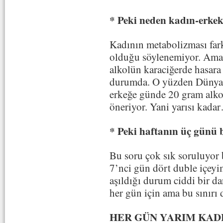
* Peki neden kadın-erkek
Kadının metabolizması far
olduğu söylenemiyor. Ama
alkolün karaciğerde hasara
durumda. O yüzden Dünya S
erkeğe günde 20 gram alko
öneriyor. Yani yarısı kada
* Peki haftanın üç günü b
Bu soru çok sık soruluyor
7’nci gün dört duble içey
aşıldığı durum ciddi bir d
her gün için ama bu sınırı 
HER GÜN YARIM KADE