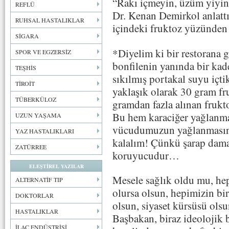
“Rakı içmeyin, üzüm yiyin”
REFLÜ
Dr. Kenan Demirkol anlattı
RUHSAL HASTALIKLAR
içindeki fruktoz yüzünden e
SİGARA
*Diyelim ki bir restorana g
SPOR VE EGZERSİZ
bonfilenin yanında bir kade
TEŞHİS
sıkılmış portakal suyu içt
TİROİT
yaklaşık olarak 30 gram fr
TÜBERKÜLOZ
gramdan fazla alınan fruktoz
Bu hem karaciğer yağlanma
UZUN YAŞAMA
vücudumuzun yağlanmasına 
YAZ HASTALIKLARI
kalalım! Çünkü şarap damar
ZATÜRREE
koruyucudur…
ELEŞTİREL YAZILAR
Mesele sağlık oldu mu, hep
ALTERNATİF TIP
olursa olsun, hepimizin bir
DOKTORLAR
olsun, siyaset kürsüsü olsu
HASTALIKLAR
Başbakan, biraz ideolojik b
İLAÇ ENDÜSTRİSİ