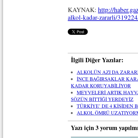
KAYNAK:
http://haber.ga
alkol-kadar-zararli/319224
İlgili Diğer Yazılar:
ALKOLÜN AZI DA ZARAR
İNCE BAĞIRSAKLAR KAR
KADAR KORUYABİLİYOR
MEYVELERİ ARTIK HAYV
SÖZÜN BİTTİĞİ YERDEYİZ
TÜRKİYE’ DE 4 KİŞİDEN 
ALKOL ÖMRÜ UZATIYOR
Yazı için 3 yorum yapılm