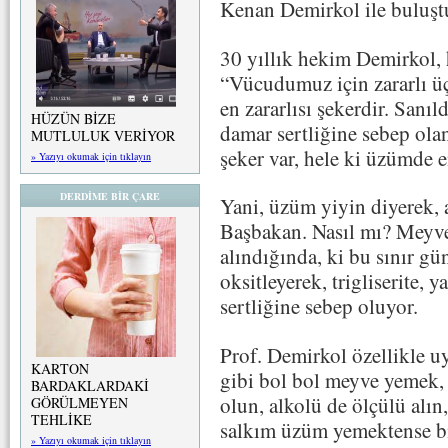
Kenan Demirkol ile buluş
30 yıllık hekim Demirkol, 
“Vücudumuz için zararlı üç
en zararlısı şekerdir. Sanıl
HÜZÜN BİZE
damar sertliğine sebep ola
MUTLULUK VERİYOR
şeker var, hele ki üzümde e
» Yazıyı okumak için tıklayın
DERDİME BİR ÇARE
Yani, üzüm yiyin diyerek, a
Başbakan. Nasıl mı? Meyven
alındığında, ki bu sınır g
oksitleyerek, trigliserite,
sertliğine sebep oluyor.
Prof. Demirkol özellikle u
KARTON
gibi bol bol meyve yemek, y
BARDAKLARDAKİ
olun, alkolü de ölçülü alı
GÖRÜLMEYEN
TEHLİKE
salkım üzüm yemektense bi
» Yazıyı okumak için tıklayın