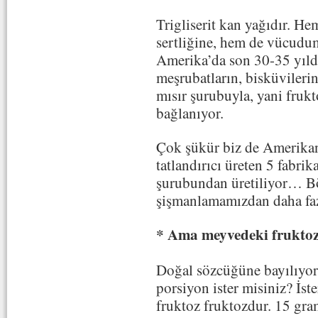
Trigliserit kan yağıdır. H
sertliğine, hem de vücudu
Amerika’da son 30-35 yıldı
meşrubatların, bisküvilerin
mısır şurubuyla, yani frukt
bağlanıyor.
Çok şükür biz de Amerikan
tatlandırıcı üreten 5 fabrik
şurubundan üretiliyor… Bö
şişmanlamamızdan daha fa
* Ama meyvedeki fruktoz
Doğal sözcüğüne bayılıyor
porsiyon ister misiniz? İs
fruktoz fruktozdur. 15 gra