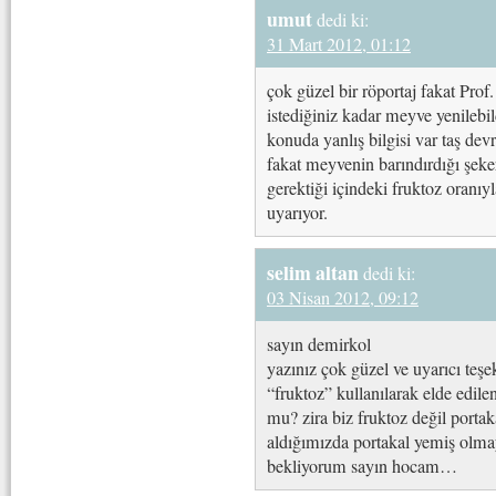
umut
dedi ki:
31 Mart 2012, 01:12
çok güzel bir röportaj fakat Pro
istediğiniz kadar meyve yenilebil
konuda yanlış bilgisi var taş de
fakat meyvenin barındırdığı şeke
gerektiği içindeki fruktoz oranıyl
uyarıyor.
selim altan
dedi ki:
03 Nisan 2012, 09:12
sayın demirkol
yazınız çok güzel ve uyarıcı teş
“fruktoz” kullanılarak elde edil
mu? zira biz fruktoz değil portak
aldığımızda portakal yemiş olmay
bekliyorum sayın hocam…