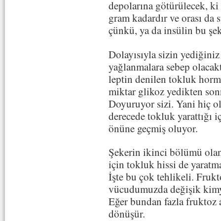
depolarına götürülecek, 
gram kadardır ve orası da 
çünkü, ya da insülin bu şek
Dolayısıyla sizin yediğini
yağlanmalara sebep olacakt
leptin denilen tokluk hormo
miktar glikoz yedikten son
Doyuruyor sizi. Yani hiç o
derecede tokluk yarattığı i
önüne geçmiş oluyor.
Şekerin ikinci bölümü olan 
için tokluk hissi de yaratma
İşte bu çok tehlikeli. Fru
vücudumuzda değişik kimyas
Eğer bundan fazla fruktoz al
dönüşür.