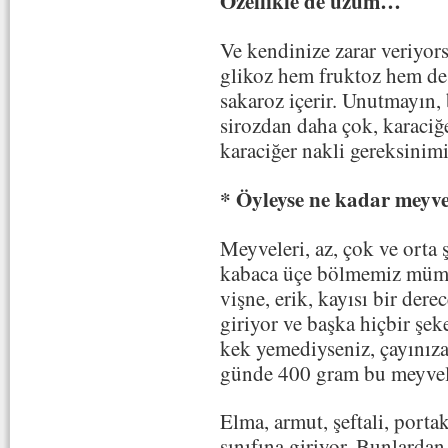
Özellikle de üzüm…
Ve kendinize zarar veriyo
glikoz hem fruktoz hem de 
sakaroz içerir. Unutmayın,
sirozdan daha çok, karaciğ
karaciğer nakli gereksinim
* Öyleyse ne kadar meyve 
Meyveleri, az, çok ve orta ş
kabaca üçe bölmemiz mümkü
vişne, erik, kayısı bir dere
giriyor ve başka hiçbir şek
kek yemediyseniz, çayınıza
günde 400 gram bu meyvele
Elma, armut, şeftali, porta
sınıfına giriyor. Bunlarda