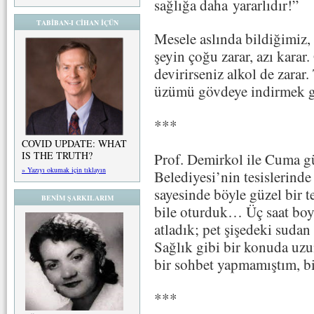
sağlığa daha yararlıdır!”
TABİBAN-I CİHAN İÇÜN
Mesele aslında bildiğimiz
şeyin çoğu zarar, azı karar
devirirseniz alkol de zarar.
üzümü gövdeye indirmek 
***
COVID UPDATE: WHAT
IS THE TRUTH?
Prof. Demirkol ile Cuma g
» Yazıyı okumak için tıklayın
Belediyesi’nin tesislerind
sayesinde böyle güzel bir 
BENİM ŞARKILARIM
bile oturduk… Üç saat boy
atladık; pet şişedeki suda
Sağlık gibi bir konuda uzu
bir sohbet yapmamıştım, bi
***