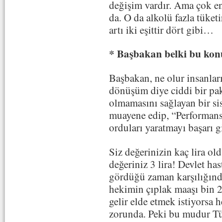
değişim vardır. Ama çok ende
da. O da alkolü fazla tüketir
artı iki eşittir dört gibi…
* Başbakan belki bu konu
Başbakan, ne olur insanlar
dönüşüm diye ciddi bir pake
olmamasını sağlayan bir si
muayene edip, “Performans
orduları yaratmayı başarı g
Siz değerinizin kaç lira o
değeriniz 3 lira! Devlet ha
gördüğü zaman karşılığında
hekimin çıplak maaşı bin 200
gelir elde etmek istiyorsa
zorunda. Peki bu mudur Tü