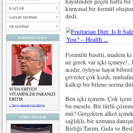
hayalinden geçen hafta bir
kimyasal bir formül oluşt
İLAÇLAR
dedi.
SAĞLIK SİSTEMİ
TIP EĞİTİMİ
HABERİNİZ OLSUN
Formülü basitti, madem ki 
ne gerek var içki içmeye!.. 
acıdır, öyleyse hayat bibe
çevreler çok kızdı, muhafa
kalkıp bir bilene sorma iht
SUDA ERİYEN
VİTAMİNLER PARANIZI
Ben içki içmem. Çok içeni
ERİTİR
bu mesele. Bir türlü çöze
» Yazıyı okumak için tıklayın
mü? Gerçekten alkol içmek
ETİBBA DİYOR Kİ
sağlıklı, bir uzmana danış
Birliği Tarım, Gıda ve Be