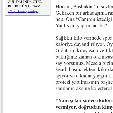
GÜL DALINDA ÖTEN,
Hocam, Başbakan’ın sözler
BÜLBÜLÜN OLSAM
Gelirken bir arkadaşıma ras
» Yazıyı okumak için tıklayın
hep. Ona “Canının istediği
Yanlış mı yaptım acaba?
Sağlıklı kilo vermede spor
kaloriye dayandırılıyor. Oys
Gıdaların kimyasal özellikl
baktığınız zaman o kimyasa
sayıyorsunuz. Mesela biz
kendi başına eklem kıkırda
açıyor ve o kadar yaygın ki
protezi yapılmasının başlıc
sanılanın aksine kolesterol 
*Yani şeker sadece kaloris
vermiyor, doğrudan kimyas