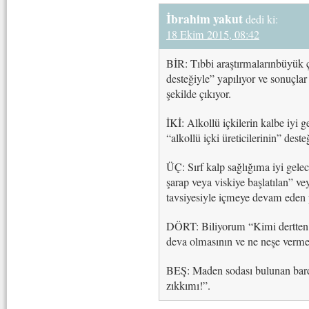
İbrahim yakut
dedi ki:
18 Ekim 2015, 08:42
BİR: Tıbbi araştırmalarınbüyük ç
desteğiyle” yapılıyor ve sonuçlar
şekilde çıkıyor.
İKİ: Alkollü içkilerin kalbe iyi g
“alkollü içki üreticilerinin” desteğ
ÜÇ: Sırf kalp sağlığıma iyi gele
şarap veya viskiye başlatılan” v
tavsiyesiyle içmeye devam eden 
DÖRT: Biliyorum “Kimi dertten i
deva olmasının ve ne neşe verm
BEŞ: Maden sodası bulunan bard
zıkkımı!”.