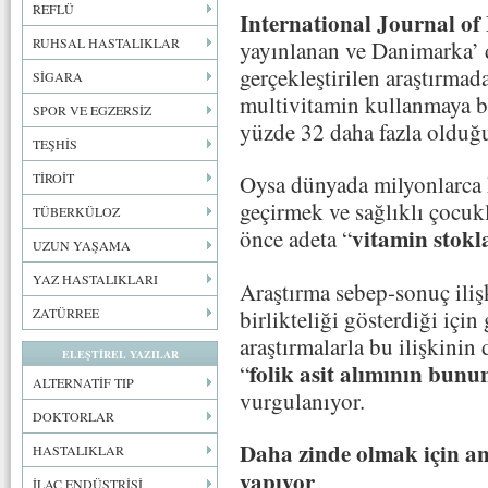
REFLÜ
International Journal o
RUHSAL HASTALIKLAR
yayınlanan ve Danimarka’ 
gerçekleştirilen araştırma
SİGARA
multivitamin kullanmaya b
SPOR VE EGZERSİZ
yüzde 32 daha fazla olduğu 
TEŞHİS
TİROİT
Oysa dünyada milyonlarca k
geçirmek ve sağlıklı çocuk
TÜBERKÜLOZ
vitamin stokl
önce adeta “
UZUN YAŞAMA
YAZ HASTALIKLARI
Araştırma sebep-sonuç iliş
birlikteliği gösterdiği içi
ZATÜRREE
araştırmalarla bu ilişkinin
ELEŞTİREL YAZILAR
folik asit alımının bunu
“
ALTERNATİF TIP
vurgulanıyor.
DOKTORLAR
Daha zinde olmak için an
HASTALIKLAR
yapıyor
İLAÇ ENDÜSTRİSİ