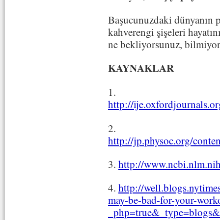
Başucunuzdaki dünyanın pa
kahverengi şişeleri hayatı
ne bekliyorsunuz, bilmiyo
KAYNAKLAR
1.
http://ije.oxfordjournals.o
2.
http://jp.physoc.org/conte
3.
http://www.ncbi.nlm.n
4.
http://well.blogs.nytim
may-be-bad-for-your-work
_php=true&_type=blogs&