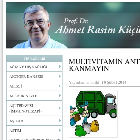
TIP YAZILARI
MULTİVİTAMİN ANT
KANMAYIN
AĞIZ VE DİŞ SAĞLIĞI
AKCİĞER KANSERİ
18 Şubat 2014
Yayınlanma tarihi:
ALERJİ
ALERJİK NEZLE
AŞI TEDAVİSİ
(İMMUNOTERAPİ)
AŞILAR
ASTIM