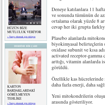
Deneye katılanlara 11 haft
ve sonunda tümünün de aza
ortalama olarak yüzde 8 artt
cevap her iki grupta farklıy
HÜZÜN BİZE
MUTLULUK VERİYOR
Plasebo alanlarda mitokon
» Yazıyı okumak için tıklayın
biyokimyasal belirteçlerin 
DERDİME BİR ÇARE
oxidase subunit ve kısa ad
activated receptor-gamma c
arttığı, vitamin alanlarda 
görüldü.
Özellikle kas hücrelerinde
daha fazla enerji, daha sağ
KARTON
BARDAKLARDAKİ
GÖRÜLMEYEN
Yeni mitokondrilerin oluşu
TEHLİKE
arasında gösteriliyor.
» Yazıyı okumak için tıklayın