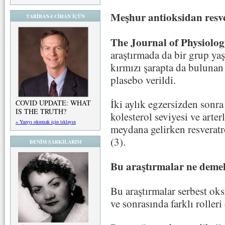
Meşhur antioksidan resver
TABİBAN-I CİHAN İÇÜN
The Journal of Physiolo
araştırmada da bir grup y
kırmızı şarapta da bulunan
plasebo verildi.
İki aylık egzersizden sonra
COVID UPDATE: WHAT
IS THE TRUTH?
kolesterol seviyesi ve arte
» Yazıyı okumak için tıklayın
meydana gelirken resveratr
(3).
BENİM ŞARKILARIM
Bu araştırmalar ne demek
Bu araştırmalar serbest oks
ve sonrasında farklı roller