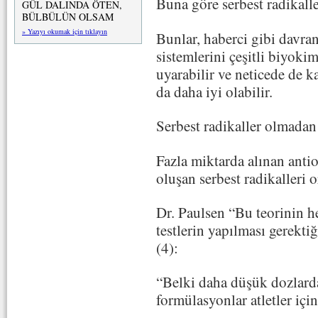
Buna göre serbest radikalle
GÜL DALINDA ÖTEN,
BÜLBÜLÜN OLSAM
» Yazıyı okumak için tıklayın
Bunlar, haberci gibi davra
sistemlerini çeşitli biyoki
uyarabilir ve neticede de 
da daha iyi olabilir.
Serbest radikaller olmadan
Fazla miktarda alınan antio
oluşan serbest radikalleri o
Dr. Paulsen “Bu teorinin h
testlerin yapılması gerekti
(4):
“Belki daha düşük dozlarda
formülasyonlar atletler için