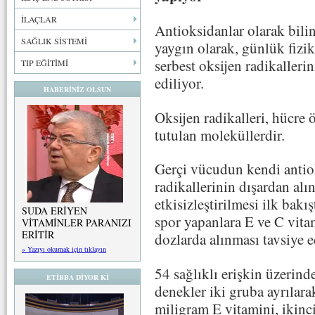
İLAÇLAR
Antioksidanlar olarak bili
SAĞLIK SİSTEMİ
yaygın olarak, günlük fizik
serbest oksijen radikallerin
TIP EĞİTİMİ
ediliyor.
HABERİNİZ OLSUN
Oksijen radikalleri, hücr
tutulan moleküllerdir.
Gerçi vücudun kendi antio
radikallerinin dışardan alın
etkisizleştirilmesi ilk bak
SUDA ERİYEN
spor yapanlara E ve C vita
VİTAMİNLER PARANIZI
ERİTİR
dozlarda alınması tavsiye ed
» Yazıyı okumak için tıklayın
54 sağlıklı erişkin üzerind
ETİBBA DİYOR Kİ
denekler iki gruba ayrılar
miligram E vitamini, ikinci