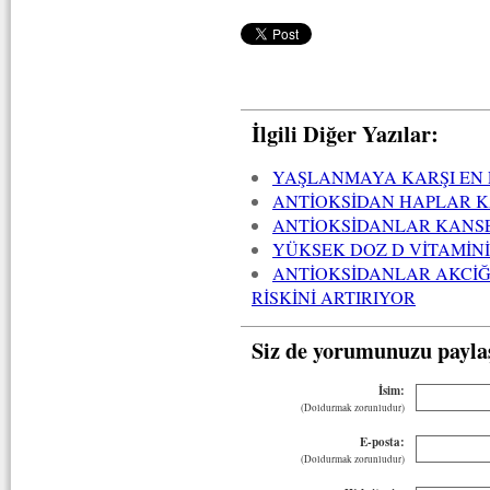
İlgili Diğer Yazılar:
YAŞLANMAYA KARŞI EN 
ANTİOKSİDAN HAPLAR K
ANTİOKSİDANLAR KANSE
YÜKSEK DOZ D VİTAMİNİ
ANTİOKSİDANLAR AKCİĞ
RİSKİNİ ARTIRIYOR
Siz de yorumunuzu payla
İsim:
(Doldurmak zorunludur)
E-posta:
(Doldurmak zorunludur)