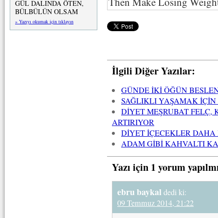
GÜL DALINDA ÖTEN,
BÜLBÜLÜN OLSAM
» Yazıyı okumak için tıklayın
İlgili Diğer Yazılar:
GÜNDE İKİ ÖĞÜN BESLE
SAĞLIKLI YAŞAMAK İÇİN
DİYET MEŞRUBAT FELÇ, 
ARTIRIYOR
DİYET İÇECEKLER DAHA
ADAM GİBİ KAHVALTI K
Yazı için 1 yorum yapılm
ebru baykal
dedi ki:
09 Temmuz 2014, 21:22