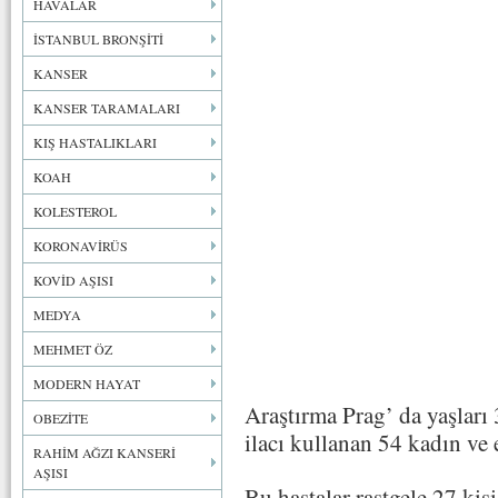
HAVALAR
İSTANBUL BRONŞİTİ
KANSER
KANSER TARAMALARI
KIŞ HASTALIKLARI
KOAH
KOLESTEROL
KORONAVİRÜS
KOVİD AŞISI
MEDYA
MEHMET ÖZ
MODERN HAYAT
Araştırma Prag’ da yaşları
OBEZİTE
ilacı kullanan 54 kadın ve 
RAHİM AĞZI KANSERİ
AŞISI
Bu hastalar rastgele 27 kiş