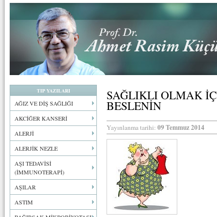
TIP YAZILARI
SAĞLIKLI OLMAK İ
BESLENİN
AĞIZ VE DİŞ SAĞLIĞI
AKCİĞER KANSERİ
09 Temmuz 2014
Yayınlanma tarihi:
ALERJİ
ALERJİK NEZLE
AŞI TEDAVİSİ
(İMMUNOTERAPİ)
AŞILAR
ASTIM