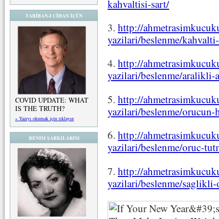
kahvaltisi-sart/
TABİBAN-I CİHAN İÇÜN
3.
http://ahmetrasimkucuku
yazilari/beslenme/kahvalti
4.
http://ahmetrasimkucuku
yazilari/beslenme/aralikli-
5.
http://ahmetrasimkucuku
COVID UPDATE: WHAT
IS THE TRUTH?
yazilari/beslenme/orucun-
» Yazıyı okumak için tıklayın
6.
http://ahmetrasimkucuku
BENİM ŞARKILARIM
yazilari/beslenme/oruc-tut
7.
http://ahmetrasimkucuku
yazilari/beslenme/saglikli