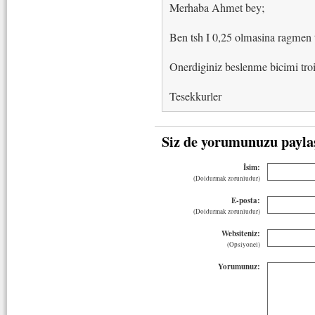
Merhaba Ahmet bey;
Ben tsh I 0,25 olmasina ragmen t3
Onerdiginiz beslenme bicimi tro
Tesekkurler
Siz de yorumunuzu payla
İsim:
(Doldurmak zorunludur)
E-posta:
(Doldurmak zorunludur)
Websiteniz:
(Opsiyonel)
Yorumunuz: