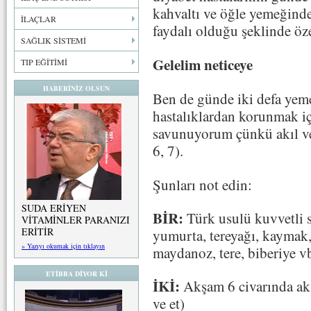
kahvaltı ve öğle yemeğind
İLAÇLAR
faydalı olduğu şeklinde öze
SAĞLIK SİSTEMİ
Gelelim neticeye
TIP EĞİTİMİ
HABERİNİZ OLSUN
Ben de günde iki defa yem
hastalıklardan korunmak i
savunuyorum çünkü akıl ve 
6, 7).
Şunları not edin:
SUDA ERİYEN
BİR:
Türk usulü kuvvetli s
VİTAMİNLER PARANIZI
ERİTİR
yumurta, tereyağı, kaymak,
» Yazıyı okumak için tıklayın
maydanoz, tere, biberiye v
ETİBBA DİYOR Kİ
İKİ:
Akşam 6 civarında akş
ve et)