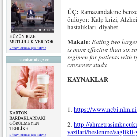
ÜÇ:
Ramazandakine benzer 
önlüyor: Kalp krizi, Alzhei
hastalıkları, diyabet.
HÜZÜN BİZE
Makale
:
Eating two larger
MUTLULUK VERİYOR
is more effective than six 
» Yazıyı okumak için tıklayın
regimen for patients with 
DERDİME BİR ÇARE
crossover study.
KAYNAKLAR
1.
https://www.ncbi.nlm.n
KARTON
BARDAKLARDAKİ
2.
http://ahmetrasimkucuku
GÖRÜLMEYEN
TEHLİKE
yazilari/beslenme/saglikli
» Yazıyı okumak için tıklayın