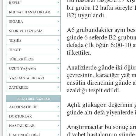
REFLÜ
bir gruba 12 hafta süreyle 1
RUHSAL HASTALIKLAR
B2) uygulandı.
SİGARA
A6 grubundakiler aynı besi
SPOR VE EGZERSİZ
günde 6 seferde B2 grubund
TEŞHİS
defada (ilk öğün 6:00-10 a
TİROİT
tükettiler.
TÜBERKÜLOZ
Analizlerde günde iki öğü
UZUN YAŞAMA
çevresinin, karaciğer yağ m
YAZ HASTALIKLARI
ensülin direncinin günde al
ZATÜRREE
azaldığı tespit edildi.
ELEŞTİREL YAZILAR
Açlık glukagon değerinin g
ALTERNATİF TIP
günde altı defa yiyenlerde i
DOKTORLAR
Araştırmacılar bu sonuçları
HASTALIKLAR
diyabet hastalarının günde 
İLAÇ ENDÜSTRİSİ