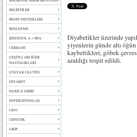
BAĞIRSAK MİKROBİYOTASI
BELİRTİLER
BESİN DESTEKLERİ
BESLENME
Diyabetikler üzerinde yapı
BİSFENOL A = BPA
yiyenlerin günde altı öğün 
CERRAHİ
kaybettikleri, göbek çevres
ÇEŞİTLİ AKCİĞER
azaldığı tespit edildi.
HASTALIKLARI
ÇÖLYAK GLUTEN
DİYABET
DOMUZ GRİBİ
ENFEKSİYONLAR
GDO
GENETİK
GRİP