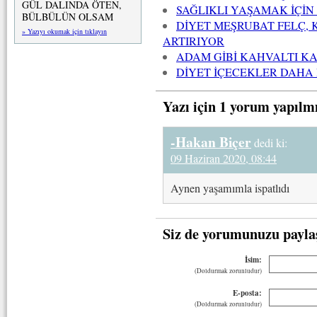
GÜL DALINDA ÖTEN,
SAĞLIKLI YAŞAMAK İÇİN
BÜLBÜLÜN OLSAM
DİYET MEŞRUBAT FELÇ, 
» Yazıyı okumak için tıklayın
ARTIRIYOR
ADAM GİBİ KAHVALTI K
DİYET İÇECEKLER DAHA
Yazı için 1 yorum yapılm
-Hakan Biçer
dedi ki:
09 Haziran 2020, 08:44
Aynen yaşamımla ispatlıdı
Siz de yorumunuzu payla
İsim:
(Doldurmak zorunludur)
E-posta:
(Doldurmak zorunludur)