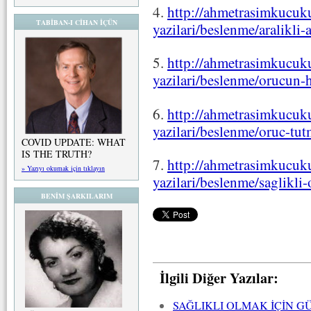
4.
http://ahmetrasimkucuku
TABİBAN-I CİHAN İÇÜN
yazilari/beslenme/aralikli-
5.
http://ahmetrasimkucuku
yazilari/beslenme/orucun-
6.
http://ahmetrasimkucuku
yazilari/beslenme/oruc-tut
COVID UPDATE: WHAT
IS THE TRUTH?
7.
http://ahmetrasimkucuku
» Yazıyı okumak için tıklayın
yazilari/beslenme/saglikli
BENİM ŞARKILARIM
İlgili Diğer Yazılar:
SAĞLIKLI OLMAK İÇİN G