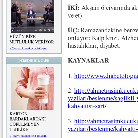
İKİ:
Akşam 6 civarında akş
ve et)
ÜÇ:
Ramazandakine benzer 
önlüyor: Kalp krizi, Alzhei
HÜZÜN BİZE
MUTLULUK VERİYOR
hastalıkları, diyabet.
» Yazıyı okumak için tıklayın
KAYNAKLAR
DERDİME BİR ÇARE
1.
http://www.diabetologia
2.
http://ahmetrasimkucuku
yazilari/beslenme/saglikli
kahvaltisi-sart/
KARTON
BARDAKLARDAKİ
3.
http://ahmetrasimkucuku
GÖRÜLMEYEN
yazilari/beslenme/kahvalti
TEHLİKE
» Yazıyı okumak için tıklayın