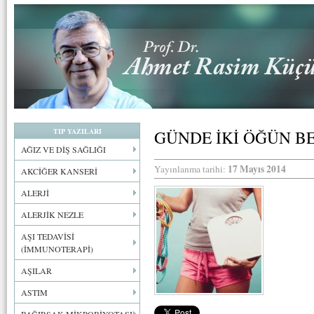
TIP YAZILARI
GÜNDE İKİ ÖĞÜN B
AĞIZ VE DİŞ SAĞLIĞI
17 Mayıs 2014
Yayınlanma tarihi:
AKCİĞER KANSERİ
ALERJİ
ALERJİK NEZLE
AŞI TEDAVİSİ
(İMMUNOTERAPİ)
AŞILAR
ASTIM