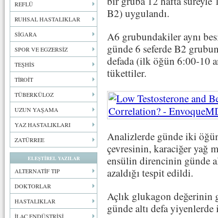
bir gruba 12 hafta süreyle 1
REFLÜ
B2) uygulandı.
RUHSAL HASTALIKLAR
A6 grubundakiler aynı besi
SİGARA
günde 6 seferde B2 grubund
SPOR VE EGZERSİZ
defada (ilk öğün 6:00-10 a
TEŞHİS
tükettiler.
TİROİT
TÜBERKÜLOZ
UZUN YAŞAMA
YAZ HASTALIKLARI
Analizlerde günde iki öğü
ZATÜRREE
çevresinin, karaciğer yağ m
ensülin direncinin günde al
ELEŞTİREL YAZILAR
azaldığı tespit edildi.
ALTERNATİF TIP
DOKTORLAR
Açlık glukagon değerinin g
HASTALIKLAR
günde altı defa yiyenlerde i
İLAÇ ENDÜSTRİSİ