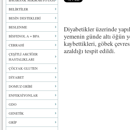
BAĞIRSAK MİKROBİYOTASI
BELİRTİLER
BESİN DESTEKLERİ
BESLENME
Diyabetikler üzerinde yapı
yemenin günde altı öğün y
BİSFENOL A = BPA
kaybettikleri, göbek çevres
CERRAHİ
azaldığı tespit edildi.
ÇEŞİTLİ AKCİĞER
HASTALIKLARI
ÇÖLYAK GLUTEN
DİYABET
DOMUZ GRİBİ
ENFEKSİYONLAR
GDO
GENETİK
GRİP