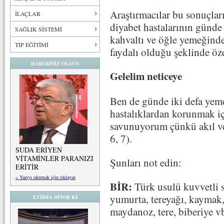
Araştırmacılar bu sonuçları
İLAÇLAR
diyabet hastalarının günde 
SAĞLIK SİSTEMİ
kahvaltı ve öğle yemeğind
TIP EĞİTİMİ
faydalı olduğu şeklinde öze
HABERİNİZ OLSUN
Gelelim neticeye
Ben de günde iki defa yem
hastalıklardan korunmak i
savunuyorum çünkü akıl ve 
6, 7).
SUDA ERİYEN
VİTAMİNLER PARANIZI
Şunları not edin:
ERİTİR
» Yazıyı okumak için tıklayın
BİR:
Türk usulü kuvvetli s
yumurta, tereyağı, kaymak,
ETİBBA DİYOR Kİ
maydanoz, tere, biberiye v