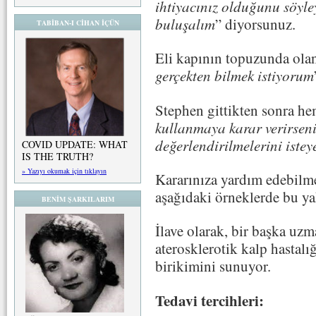
ihtiyacınız olduğunu söyle
buluşalım
” diyorsunuz.
TABİBAN-I CİHAN İÇÜN
Eli kapının topuzunda ola
gerçekten bilmek istiyorum
Stephen gittikten sonra hem
kullanmaya karar verirseni
değerlendirilmelerini iste
COVID UPDATE: WHAT
IS THE TRUTH?
» Yazıyı okumak için tıklayın
Kararınıza yardım edebilm
aşağıdaki örneklerde bu ya
BENİM ŞARKILARIM
İlave olarak, bir başka uzm
aterosklerotik kalp hastalığı
birikimini sunuyor.
Tedavi tercihleri: