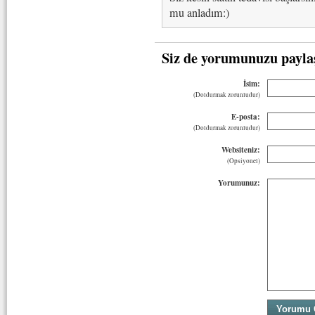
mu anladım:)
Siz de yorumunuzu payla
İsim:
(Doldurmak zorunludur)
E-posta:
(Doldurmak zorunludur)
Websiteniz:
(Opsiyonel)
Yorumunuz: