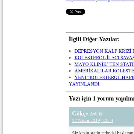
İlgili Diğer Yazılar:
DEPRESYON KALP KRİZİ 
KOLESTEROL İLACI SAVA
MAYO KLİNİK’ TEN STATİ
AMERİKALILAR KOLESTE
YENİ “KOLESTEROL HAP
YAYINLANDI
Yazı için 1 yorum yapılm
Gökçe
dedi ki:
27 Nisan 2019, 20:53
Siz kesin statin tedavisi başlar