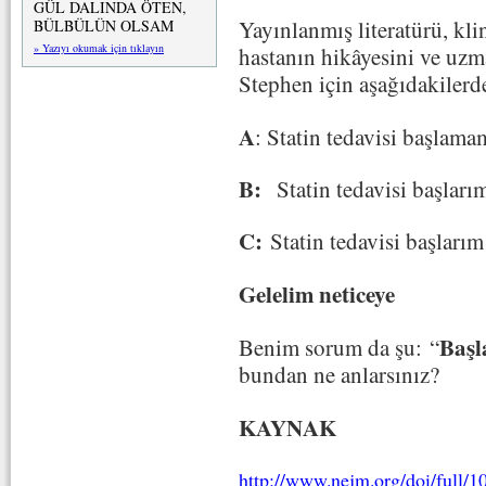
GÜL DALINDA ÖTEN,
Yayınlanmış literatürü, kli
BÜLBÜLÜN OLSAM
» Yazıyı okumak için tıklayın
hastanın hikâyesini ve uzma
Stephen için aşağıdakilerde
A
: Statin tedavisi başlama
B:
Statin tedavisi başları
C:
Statin tedavisi başları
Gelelim neticeye
Başl
Benim sorum da şu: “
bundan ne anlarsınız?
KAYNAK
http://www.nejm.org/doi/full