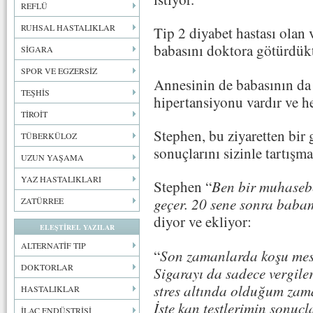
REFLÜ
RUHSAL HASTALIKLAR
Tip 2 diyabet hastası olan
babasını doktora götürdükt
SİGARA
SPOR VE EGZERSİZ
Annesinin de babasının da i
TEŞHİS
hipertansiyonu vardır ve he
TİROİT
Stephen, bu ziyaretten bir 
TÜBERKÜLOZ
sonuçlarını sizinle tartışma
UZUN YAŞAMA
YAZ HASTALIKLARI
Stephen “
Ben bir muhasebe
geçer. 20 sene sonra bab
ZATÜRREE
diyor ve ekliyor:
ELEŞTİREL YAZILAR
ALTERNATİF TIP
“
Son zamanlarda koşu mes
DOKTORLAR
Sigarayı da sadece vergile
stres altında olduğum zam
HASTALIKLAR
İşte kan testlerimin sonuçl
İLAÇ ENDÜSTRİSİ