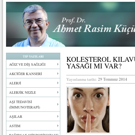
TIP YAZILARI
KOLESTEROL KILA
YASAĞI MI VAR?
AĞIZ VE DİŞ SAĞLIĞI
AKCİĞER KANSERİ
29 Temmuz 2014
Yayınlanma tarihi:
ALERJİ
ALERJİK NEZLE
AŞI TEDAVİSİ
(İMMUNOTERAPİ)
AŞILAR
ASTIM