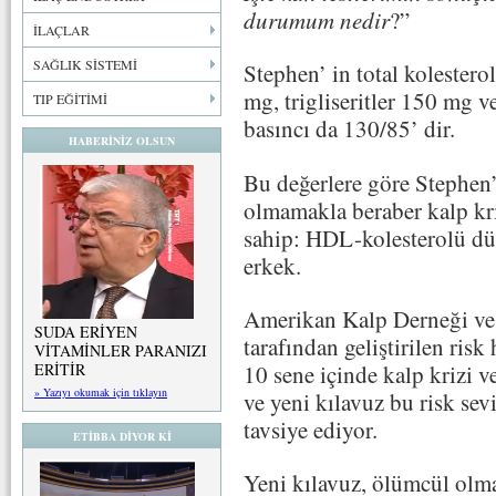
durumum nedir
?”
İLAÇLAR
SAĞLIK SİSTEMİ
Stephen’ in total koleste
mg, trigliseritler 150 mg 
TIP EĞİTİMİ
basıncı da 130/85’ dir.
HABERİNİZ OLSUN
Bu değerlere göre Stephen
olmamakla beraber kalp kriz
sahip: HDL-kolesterolü düşü
erkek.
Amerikan Kalp Derneği ve
SUDA ERİYEN
tarafından geliştirilen ris
VİTAMİNLER PARANIZI
10 sene içinde kalp krizi v
ERİTİR
» Yazıyı okumak için tıklayın
ve yeni kılavuz bu risk sevi
tavsiye ediyor.
ETİBBA DİYOR Kİ
Yeni kılavuz, ölümcül olmay