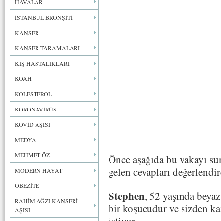
HAVALAR
İSTANBUL BRONŞİTİ
KANSER
KANSER TARAMALARI
KIŞ HASTALIKLARI
KOAH
KOLESTEROL
KORONAVİRÜS
KOVİD AŞISI
MEDYA
MEHMET ÖZ
Önce aşağıda bu vakayı su
gelen cevapları değerlendi
MODERN HAYAT
OBEZİTE
Stephen
, 52 yaşında beyaz
RAHİM AĞZI KANSERİ
bir koşucudur ve sizden ka
AŞISI
istiyor.