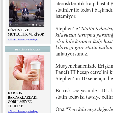
aterosklerotik kalp hastalı
statinler ile tedavi başlan
istemiyor.
Stephen’ e “
Statin tedavis
HÜZÜN BİZE
kılavuzun tartışma yarattı
MUTLULUK VERİYOR
olsa bile koroner kalp hast
» Yazıyı okumak için tıklayın
kılavuza göre statin kulla
DERDİME BİR ÇARE
anlatıyorsunuz.
Muayenehanenizde Erişkin 
Panel) III hesap cetvelini
Stephen’ in 10 sene için he
Bu risk seviyesinde LDL-ko
KARTON
statin tedavisi tavsiye edil
BARDAKLARDAKİ
GÖRÜLMEYEN
TEHLİKE
Ona “
Yeni kılavuzu değerl
» Yazıyı okumak için tıklayın