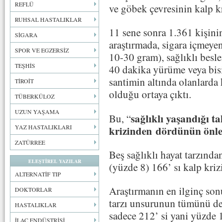
REFLÜ
ve göbek çevresinin kalp kr
RUHSAL HASTALIKLAR
11 sene sonra 1.361 kişinin
SİGARA
araştırmada, sigara içmeye
SPOR VE EGZERSİZ
10-30 gram), sağlıklı besl
TEŞHİS
40 dakika yürüme veya bisi
santimin altında olanlarda 
TİROİT
olduğu ortaya çıktı.
TÜBERKÜLOZ
UZUN YAŞAMA
sağlıklı yaşandığı t
Bu, “
YAZ HASTALIKLARI
krizinden dördünün önle
ZATÜRREE
Beş sağlıklı hayat tarzınd
ELEŞTİREL YAZILAR
(yüzde 8) 166’ sı kalp krizi
ALTERNATİF TIP
Araştırmanın en ilginç sonu
DOKTORLAR
tarzı unsurunun tümünü de y
HASTALIKLAR
sadece 212’ si yani yüzde 
İLAÇ ENDÜSTRİSİ