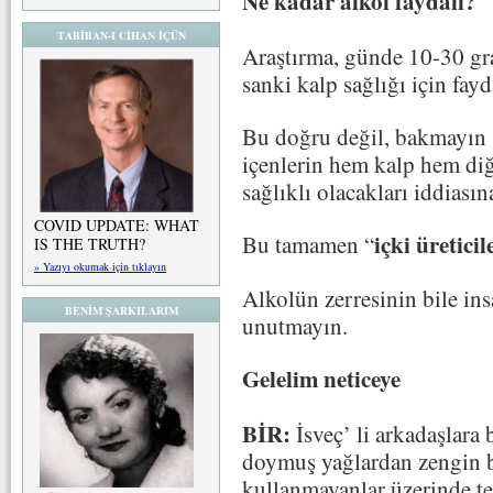
Ne kadar alkol faydalı?
TABİBAN-I CİHAN İÇÜN
Araştırma, günde 10-30 gr
sanki kalp sağlığı için fay
Bu doğru değil, bakmayın s
içenlerin hem kalp hem diğ
sağlıklı olacakları iddiasın
COVID UPDATE: WHAT
içki üreticil
Bu tamamen “
IS THE TRUTH?
» Yazıyı okumak için tıklayın
Alkolün zerresinin bile ins
BENİM ŞARKILARIM
unutmayın.
Gelelim neticeye
BİR:
İsveç’ li arkadaşlara 
doymuş yağlardan zengin bi
kullanmayanlar üzerinde tek