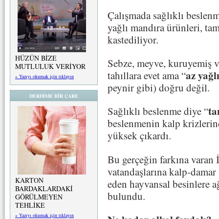
Çalışmada sağlıklı beslenm
yağlı mandıra ürünleri, tam
kastediliyor.
HÜZÜN BİZE
Sebze, meyve, kuruyemiş v
MUTLULUK VERİYOR
az yağl
tahıllara evet ama “
» Yazıyı okumak için tıklayın
peynir gibi) doğru değil.
DERDİME BİR ÇARE
ta
Sağlıklı beslenme diye “
beslenmenin kalp krizleri
yüksek çıkardı.
Bu gerçeğin farkına varan 
vatandaşlarına kalp-damar 
KARTON
eden hayvansal besinlere ağ
BARDAKLARDAKİ
bulundu.
GÖRÜLMEYEN
TEHLİKE
» Yazıyı okumak için tıklayın