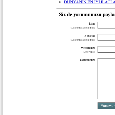
DÜNYANIN EN İYİ İLACI 
Siz de yorumunuzu payla
İsim:
(Doldurmak zorunludur)
E-posta:
(Doldurmak zorunludur)
Websiteniz:
(Opsiyonel)
Yorumunuz: