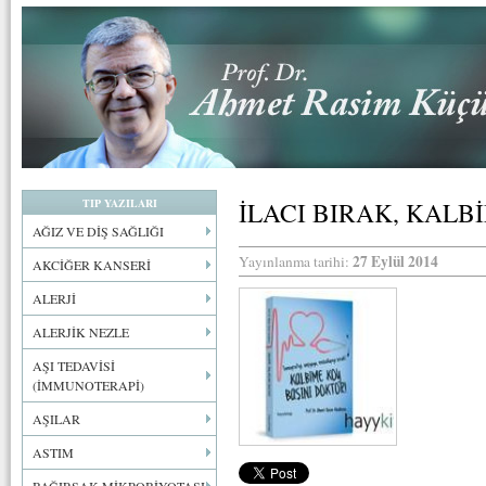
TIP YAZILARI
İLACI BIRAK, KALB
AĞIZ VE DİŞ SAĞLIĞI
27 Eylül 2014
Yayınlanma tarihi:
AKCİĞER KANSERİ
ALERJİ
ALERJİK NEZLE
AŞI TEDAVİSİ
(İMMUNOTERAPİ)
AŞILAR
ASTIM