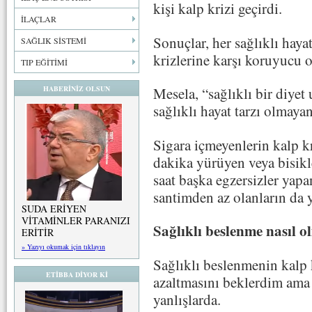
kişi kalp krizi geçirdi.
İLAÇLAR
Sonuçlar, her sağlıklı haya
SAĞLIK SİSTEMİ
krizlerine karşı koruyucu 
TIP EĞİTİMİ
HABERİNİZ OLSUN
Mesela, “sağlıklı bir diyet 
sağlıklı hayat tarzı olmay
Sigara içmeyenlerin kalp k
dakika yürüyen veya bisikl
saat başka egzersizler yapa
santimden az olanların da 
SUDA ERİYEN
VİTAMİNLER PARANIZI
Sağlıklı beslenme nasıl o
ERİTİR
» Yazıyı okumak için tıklayın
Sağlıklı beslenmenin kalp k
ETİBBA DİYOR Kİ
azaltmasını beklerdim ama
yanlışlarda.