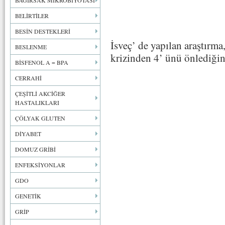
BAĞIRSAK MİKROBİYOTASI
BELİRTİLER
BESİN DESTEKLERİ
İsveç’ de yapılan araştırma,
BESLENME
krizinden 4’ ünü önlediğin
BİSFENOL A = BPA
CERRAHİ
ÇEŞİTLİ AKCİĞER
HASTALIKLARI
ÇÖLYAK GLUTEN
DİYABET
DOMUZ GRİBİ
ENFEKSİYONLAR
GDO
GENETİK
GRİP