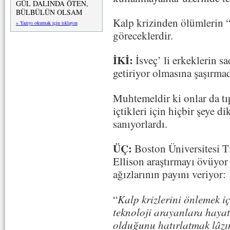
GÜL DALINDA ÖTEN,
BÜLBÜLÜN OLSAM
Kalp krizinden ölümlerin “
» Yazıyı okumak için tıklayın
göreceklerdir.
İKİ:
İsveç’ li erkeklerin sa
getiriyor olmasına şaşırma
Muhtemeldir ki onlar da tıp
içtikleri için hiçbir şeye 
sanıyorlardı.
ÜÇ:
Boston Üniversitesi Tı
Ellison araştırmayı övüyor
ağızlarının payını veriyor:
“
Kalp krizlerini önlemek i
teknoloji arayanlara hayat
olduğunu hatırlatmak lâz