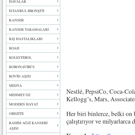
HAVALAR
İSTANBUL BRONŞİTİ
KANSER
KANSER TARAMALARI
KIŞ HASTALIKLARI
KOAH
KOLESTEROL
KORONAVİRÜS
KOVİD AŞISI
MEDYA
Nestlé, PepsiCo, Coca-Cola
MEHMET ÖZ
Kellogg’s, Mars, Associat
MODERN HAYAT
Her biri binlerce, belki on 
OBEZİTE
çalıştırıyor ve milyarlarca 
RAHİM AĞZI KANSERİ
AŞISI