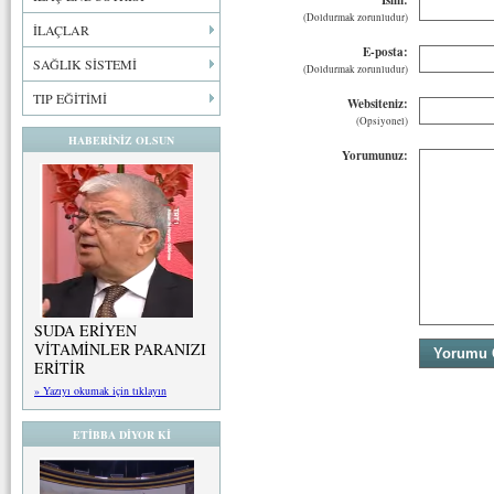
(Doldurmak zorunludur)
İLAÇLAR
E-posta:
SAĞLIK SİSTEMİ
(Doldurmak zorunludur)
TIP EĞİTİMİ
Websiteniz:
(Opsiyonel)
HABERİNİZ OLSUN
Yorumunuz:
SUDA ERİYEN
VİTAMİNLER PARANIZI
ERİTİR
» Yazıyı okumak için tıklayın
ETİBBA DİYOR Kİ