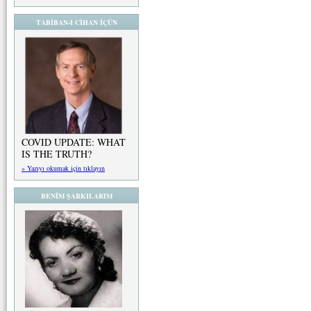
TABİBAN-I CİHAN İÇÜN
COVID UPDATE: WHAT
IS THE TRUTH?
» Yazıyı okumak için tıklayın
BENİM ŞARKILARIM