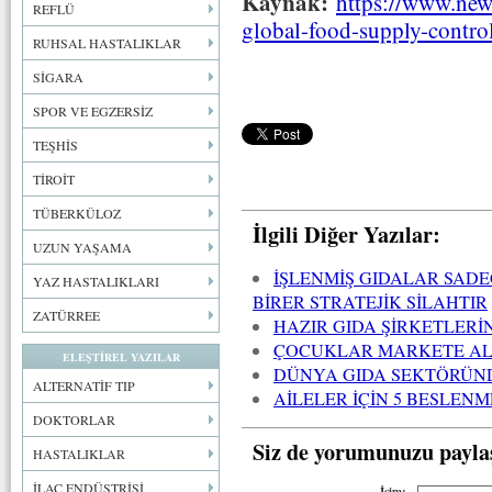
Kaynak:
https://www.ne
REFLÜ
global-food-supply-contro
RUHSAL HASTALIKLAR
SİGARA
SPOR VE EGZERSİZ
TEŞHİS
TİROİT
TÜBERKÜLOZ
İlgili Diğer Yazılar:
UZUN YAŞAMA
İŞLENMİŞ GIDALAR SADE
YAZ HASTALIKLARI
BİRER STRATEJİK SİLAHTIR
ZATÜRREE
HAZIR GIDA ŞİRKETLERİ
ÇOCUKLAR MARKETE AL
ELEŞTİREL YAZILAR
DÜNYA GIDA SEKTÖRÜN
ALTERNATİF TIP
AİLELER İÇİN 5 BESLENM
DOKTORLAR
Siz de yorumunuzu payla
HASTALIKLAR
İLAÇ ENDÜSTRİSİ
İsim: