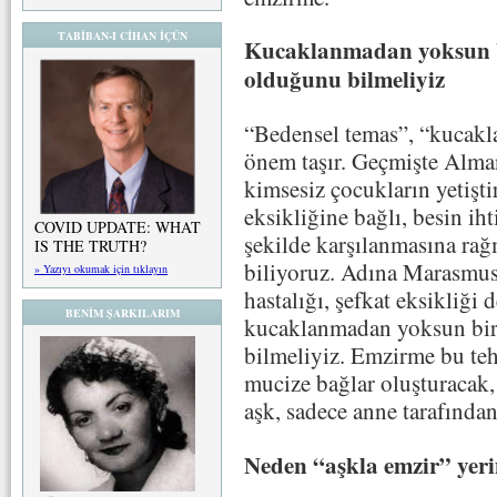
TABİBAN-I CİHAN İÇÜN
Kucaklanmadan yoksun bi
olduğunu bilmeliyiz
“Bedensel temas”, “kucakla
önem taşır. Geçmişte Alma
kimsesiz çocukların yetiş
eksikliğine bağlı, besin i
COVID UPDATE: WHAT
şekilde karşılanmasına rağ
IS THE TRUTH?
biliyoruz. Adına Marasm
» Yazıyı okumak için tıklayın
hastalığı, şefkat eksikliği 
BENİM ŞARKILARIM
kucaklanmadan yoksun bir
bilmeliyiz. Emzirme bu tehl
mucize bağlar oluşturacak, 
aşk, sadece anne tarafınd
Neden “aşkla emzir” yeri