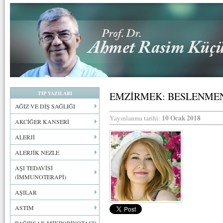
TIP YAZILARI
EMZİRMEK: BESLENMEN
AĞIZ VE DİŞ SAĞLIĞI
10 Ocak 2018
Yayınlanma tarihi:
AKCİĞER KANSERİ
ALERJİ
ALERJİK NEZLE
AŞI TEDAVİSİ
(İMMUNOTERAPİ)
AŞILAR
ASTIM