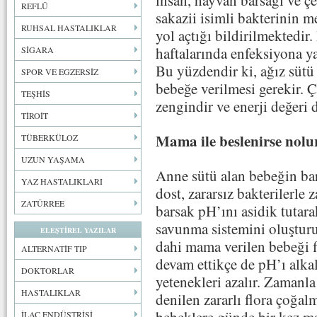
insan, hayvan barsağı ve ç
REFLÜ
sakazii isimli bakterinin me
RUHSAL HASTALIKLAR
yol açtığı bildirilmektedi
haftalarında enfeksiyona y
SİGARA
Bu yüzdendir ki, ağız süt
SPOR VE EGZERSİZ
bebeğe verilmesi gerekir.
TEŞHİS
zengindir ve enerji değeri d
TİROİT
Mama ile beslenirse nolu
TÜBERKÜLOZ
UZUN YAŞAMA
Anne sütü alan bebeğin bars
YAZ HASTALIKLARI
dost, zararsız bakterilerle 
ZATÜRREE
barsak pH’ını asidik tutarak,
savunma sistemini oluşturur
ELEŞTİREL YAZILAR
dahi mama verilen bebeği f
ALTERNATİF TIP
devam ettikçe de pH’ı alka
DOKTORLAR
yetenekleri azalır. Zamanla 
HASTALIKLAR
denilen zararlı flora çoğal
İLAÇ ENDÜSTRİSİ