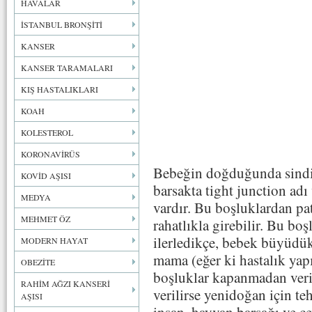
HAVALAR
İSTANBUL BRONŞİTİ
KANSER
KANSER TARAMALARI
KIŞ HASTALIKLARI
KOAH
KOLESTEROL
KORONAVİRÜS
Bebeğin doğduğunda sindir
KOVİD AŞISI
barsakta tight junction adı
MEDYA
vardır. Bu boşluklardan pat
MEHMET ÖZ
rahatlıkla girebilir. Bu b
ilerledikçe, bebek büyüdük
MODERN HAYAT
mama (eğer ki hastalık yapı
OBEZİTE
boşluklar kapanmadan veril
RAHİM AĞZI KANSERİ
verilirse yenidoğan için teh
AŞISI