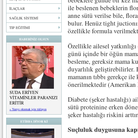
bebeklere günde bir kez ma
ile beslenen bebeklerin flo
İLAÇLAR
anne sütü verilse bile, flo
SAĞLIK SİSTEMİ
bulur. Henüz tight juctio
TIP EĞİTİMİ
özellikle formula verilmekt
HABERİNİZ OLSUN
Özellikle ailesel yatkınlığ
günü içinde bir öğün mama 
besleme, gereksiz mama kul
duyarlılık geliştirebilirler
mamanın tıbbı gerekçe ile k
önerilmektedir (Amerikan P
SUDA ERİYEN
VİTAMİNLER PARANIZI
Diabete (şeker hastalığı) a
ERİTİR
sütü proteinine erken dön
» Yazıyı okumak için tıklayın
şeker hastalığı riskini arttır
ETİBBA DİYOR Kİ
Suçluluk duygusuna kap