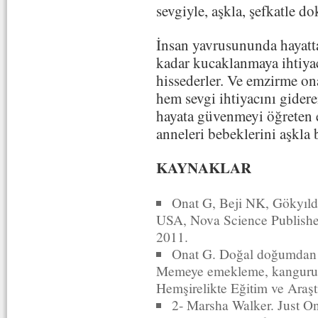
sevgiyle, aşkla, şefkatle 
İnsan yavrusununda hayatt
kadar kucaklanmaya ihtiyacı
hissederler. Ve emzirme o
hem sevgi ihtiyacını gider
hayata güvenmeyi öğreten 
anneleri bebeklerini aşkla
KAYNAKLAR
Onat G, Beji NK, Gökyıld
USA, Nova Science Publisher
2011.
Onat G. Doğal doğumdan s
Memeye emekleme, kanguru b
Hemşirelikte Eğitim ve Araşt
2- Marsha Walker. Just On