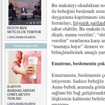
Bu makaleyi okuduktan so
ile bebeğini beslemek zoru
duygusuna kapılmasını is
formulayı,
hijyenik şartlar
rahat olabilir. Bu makale ö
HÜZÜN BİZE
MUTLULUK VERİYOR
düştü, mama verelim”, “sü
» Yazıyı okumak için tıklayın
verelim” ısrarlarına karşı 
“mamaya hayır” demesi ve
DERDİME BİR ÇARE
bilinçlendirmek amaçlı yazı
Emzirme, beslemenin çok 
Emzirmenin, beslemenin ç
istiyorum. Sadece bebeğin
Anne-bebek arasında görünm
KARTON
BARDAKLARDAKİ
sağlam bir bağ geliştirmekt
GÖRÜLMEYEN
ilişkisinin kalitesini belir
TEHLİKE
emzirme.
» Yazıyı okumak için tıklayın