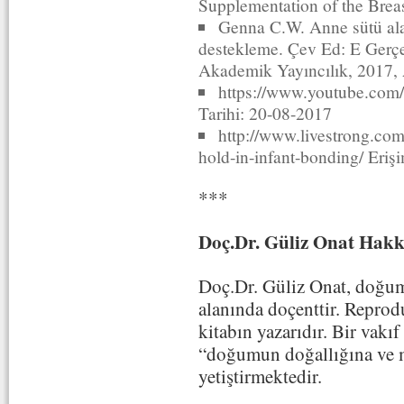
Supplementation of the Brea
Genna C.W. Anne sütü ala
destekleme. Çev Ed: E Gerç
Akademik Yayıncılık, 2017,
https://www.youtube.co
Tarihi: 20-08-2017
http://www.livestrong.com
hold-in-infant-bonding/ Eriş
***
Doç.Dr. Güliz Onat Hak
Doç.Dr. Güliz Onat, doğum 
alanında doçenttir. Reprod
kitabın yazarıdır. Bir vakıf
“doğumun doğallığına ve m
yetiştirmektedir.