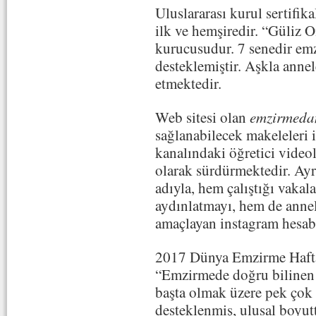
Uluslararası kurul sertifi
ilk ve hemşiredir. “Güliz
kurucusudur. 7 senedir em
desteklemiştir. Aşkla ann
etmektedir.
Web sitesi olan
emzirmeda
sağlanabilecek makeleleri i
kanalındaki öğretici videol
olarak sürdürmektedir. Ay
adıyla, hem çalıştığı vakal
aydınlatmayı, hem de annel
amaçlayan instagram hesab
2017 Dünya Emzirme Haftas
“Emzirmede doğru bilinen y
başta olmak üzere pek çok
desteklenmiş, ulusal boyutt