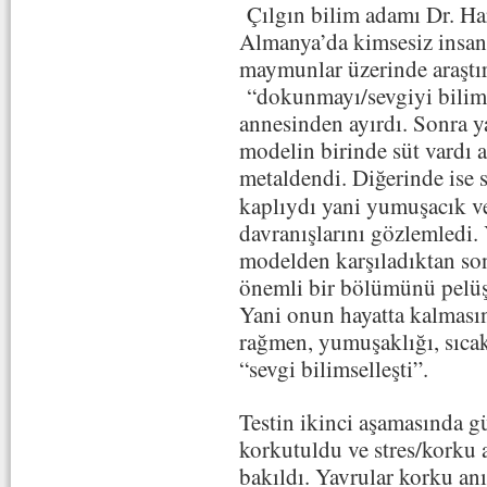
Çılgın bilim adamı Dr. Har
Almanya’da kimsesiz insan
maymunlar üzerinde araşt
“dokunmayı/sevgiyi bilims
annesinden ayırdı. Sonra y
modelin birinde süt vardı 
metaldendi. Diğerinde ise 
kaplıydı yani yumuşacık v
davranışlarını gözlemledi. Y
modelden karşıladıktan son
önemli bir bölümünü pelüş 
Yani onun hayatta kalması
rağmen, yumuşaklığı, sıcakl
“sevgi bilimselleşti”.
Testin ikinci aşamasında g
korkutuldu ve stres/korku 
bakıldı. Yavrular korku an