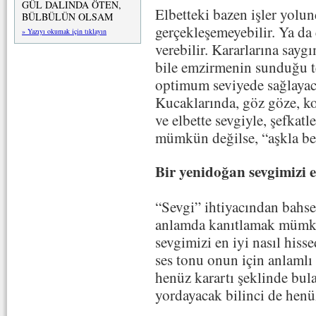
GÜL DALINDA ÖTEN,
Elbetteki bazen işler yolu
BÜLBÜLÜN OLSAM
gerçekleşemeyebilir. Ya da
» Yazıyı okumak için tıklayın
verebilir. Kararlarına say
bile emzirmenin sunduğu t
optimum seviyede sağlayaca
Kucaklarında, göz göze, k
ve elbette sevgiyle, şefka
mümkün değilse, “aşkla b
Bir yenidoğan sevgimizi e
“Sevgi” ihtiyacından bahs
anlamda kanıtlamak mümk
sevgimizi en iyi nasıl his
ses tonu onun için anlamlı
henüz karartı şeklinde bul
yordayacak bilinci de henü