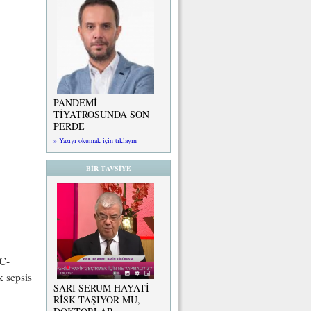
PANDEMİ
TİYATROSUNDA SON
PERDE
» Yazıyı okumak için tıklayın
BİR TAVSİYE
C-
 sepsis
SARI SERUM HAYATİ
RİSK TAŞIYOR MU,