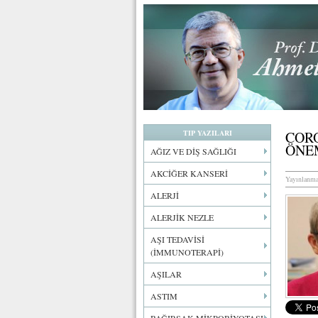
TIP YAZILARI
CORO
ÖNE
AĞIZ VE DİŞ SAĞLIĞI
AKCİĞER KANSERİ
Yayınlanma
ALERJİ
ALERJİK NEZLE
AŞI TEDAVİSİ
(İMMUNOTERAPİ)
AŞILAR
ASTIM