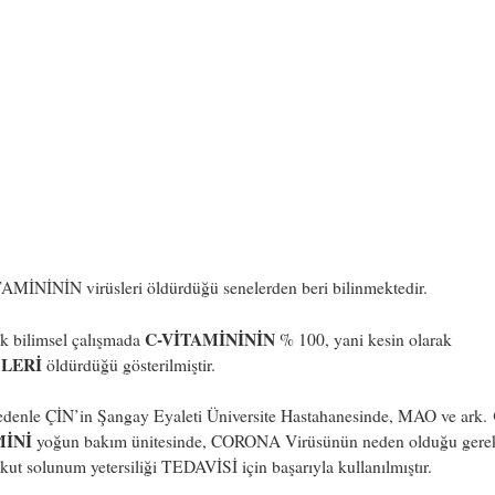
AMİNİNİN virüsleri öldürdüğü senelerden beri bilinmektedir.
C-VİTAMİNİNİN
k bilimsel çalışmada
% 100, yani kesin olarak
SLERİ
öldürdüğü gösterilmiştir.
edenle ÇİN’in Şangay Eyaleti Üniversite Hastahanesinde, MAO ve ark.
MİNİ
yoğun bakım ünitesinde, CORONA Virüsünün neden olduğu gerek
kut solunum yetersiliği TEDAVİSİ için başarıyla kullanılmıştır.