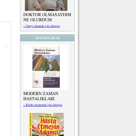
DOKTOR OLMASAYDIM
NE OLURDUM
» Yazıyı okumak için tıklayın
YENİ KİTAPLAR
MODERN ZAMAN
HASTALIKLARI
» Kitabı incelemek için tıklayın