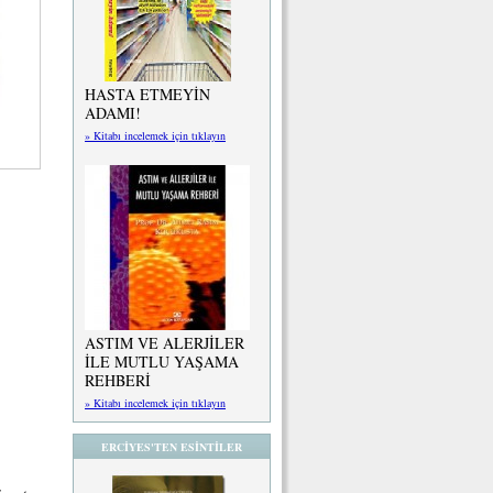
HASTA ETMEYİN
ADAMI!
» Kitabı incelemek için tıklayın
ASTIM VE ALERJİLER
İLE MUTLU YAŞAMA
REHBERİ
» Kitabı incelemek için tıklayın
ERCİYES'TEN ESİNTİLER