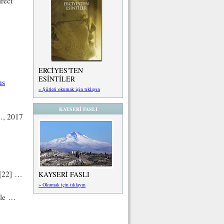
irect
ERCİYES'TEN
ESİNTİLER
us
» Şiirleri okumak için tıklayın
KAYSERİ FASLI
, 2017
[22] …
KAYSERİ FASLI
» Okumak için tıklayın
ile …