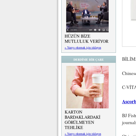
HÜZÜN BİZE
MUTLULUK VERİYOR
» Yazıyı okumak için tıklayın
BİLİM
DERDİME BİR ÇARE
Chinese
C-VİT
Ascorb
KARTON
BJ Fis
BARDAKLARDAKİ
GÖRÜLMEYEN
journa
TEHLİKE
» Yazıyı okumak için tıklayın