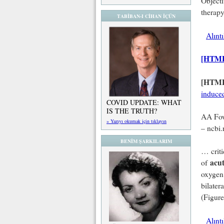
Objecti
therapy
TABİBAN-I CİHAN İÇÜN
Alınt
[HTM
[HTM
induc
COVID UPDATE: WHAT
IS THE TRUTH?
AA Fow
» Yazıyı okumak için tıklayın
– ncbi.
BENİM ŞARKILARIM
… criti
acu
of
oxygen 
bilatera
(Figure
Alınt