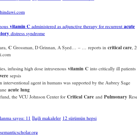
hindawi.com
vitamin C
acute
enous
administered as adjunctive therapy for recurrent
atory
distress syndrome
C
critical care
ara,
Grossman, D Grinnan, A Syed… – … reports in
, 
i.com
vitamin
C
es, infusing high dose intravenous
into critically ill patients
vere
sepsis
n interventional agent in humans was supported by the Aubrey Sage
acute
lung
lane
Critical
Care
Pulmonary
fund, the VCU Johnson Center for
and
Rese
ılanma sayısı: 11
İlgili makaleler
12 sürümün hepsi
semanticscholar.org