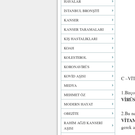
HAVALAR
İSTANBUL BRONŞİTİ
KANSER
KANSER TARAMALARI
KIŞ HASTALIKLARI
KOAH
KOLESTEROL
KORONAVİRÜS
KOVİD AŞISI
C –VİT
MEDYA
1.Birço
MEHMET ÖZ
VİRÜ
MODERN HAYAT
2.Bu n
OBEZİTE
VİTA
RAHİM AĞZI KANSERİ
gerek a
AŞISI