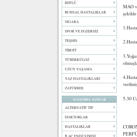
REFLÜ
MAO ve 
RUHSAL HASTALIKLAR
şekilde
SİGARA
1.Hasta
SPOR VE EGZERSİZ
TEŞHİS
2.Hasta
TİROİT
3.Yoğun
TÜBERKÜLOZ
olmuşla
UZUN YAŞAMA
4.Hast
YAZ HASTALIKLARI
verilmi
ZATÜRREE
5.30 U
ELEŞTİREL YAZILAR
ALTERNATİF TIP
DOKTORLAR
CORON
HASTALIKLAR
PERF
İLAÇ ENDÜSTRİSİ