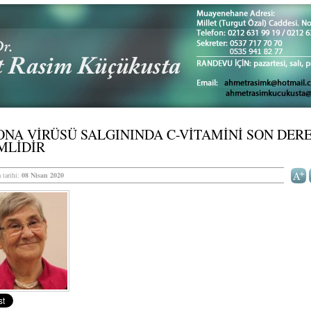
NA VİRÜSÜ SALGININDA C-VİTAMİNİ SON DER
MLİDİR
 tarihi:
08 Nisan 2020