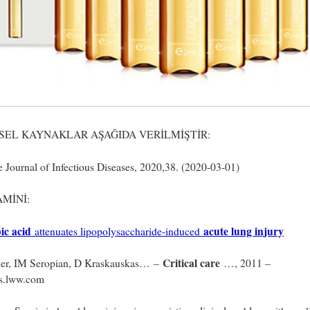
SEL KAYNAKLAR AŞAĞIDA VERİLMİŞTİR:
 Journal of Infectious Diseases, 2020,38. (2020-03-01)
AMİNİ:
ic acid
acute lung injury
attenuates lipopolysaccharide-induced
Critical care
her, IM Seropian, D Kraskauskas… –
…, 2011 –
ls.lww.com