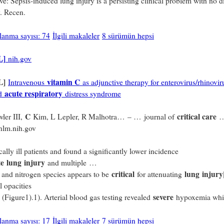
ve: Sepsis-induced lung injury is a persisting clinical problem with no d
. Recen.
ılanma sayısı: 74
İlgili makaleler
8 sürümün hepsi
L]
nih.gov
L]
vitamin C
Intravenous
as adjunctive therapy for enterovirus/rhinovir
acute respiratory
ed
distress syndrome
C
critical care
ler III,
Kim, L Lepler, R Malhotra… – … journal of
…
nlm.nih.gov
cally ill patients and found a significantly lower incidence
te
lung
injury
and multiple …
critical
lung
injury
and nitrogen species appears to be
for attenuating
l opacities
severe
 ​(Figure1).1). Arterial blood gas testing revealed
hypoxemia wh
ılanma sayısı: 17
İlgili makaleler
7 sürümün hepsi