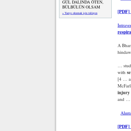
GÜL DALINDA ÖTEN,
BÜLBÜLÜN OLSAM
[PDF]
» Yazıyı okumak için tıklayın
Intrav
respir
A Bhar
hindaw
… studi
se
with
[4 … a
McFar
injury
and …
Alınt
[PDF]