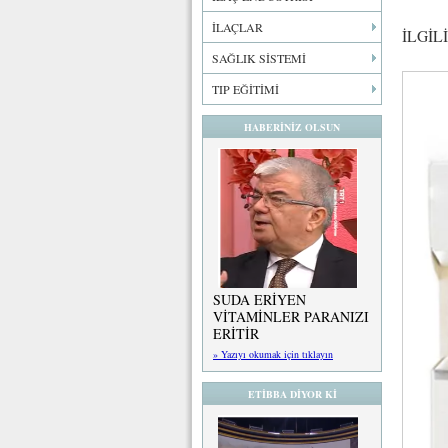
İLAÇLAR
İLGİL
SAĞLIK SİSTEMİ
TIP EĞİTİMİ
HABERİNİZ OLSUN
SUDA ERİYEN
VİTAMİNLER PARANIZI
ERİTİR
» Yazıyı okumak için tıklayın
ETİBBA DİYOR Kİ