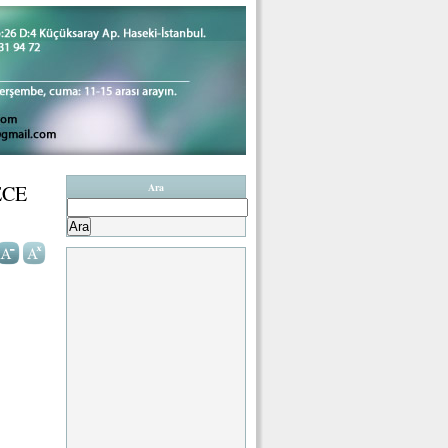
ECE
Ara
Arama: