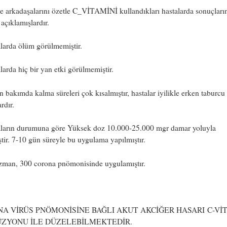
arkadaşalarını özetle C_VİTAMİNİ kullandıkları hastalarda sonuçların
 açıklamışlardır.
larda ölüm görülmemiştir.
larda hiç bir yan etki görülmemiştir.
 bakımda kalma süreleri çok kısalmıştır, hastalar iyilikle erken taburcu
rdır.
aların durumuna göre Yüksek doz 10.000-25.000 mgr damar yoluyla
ştir. 7-10 gün süreyle bu uygulama yapılmıştır.
zman, 300 corona pnömonisinde uygulamıştır.
A VİRÜS PNÖMONİSİNE BAĞLI AKUT AKCİĞER HASARI C-Vİ
ÜZYONU İLE DÜZELEBİLMEKTEDİR.