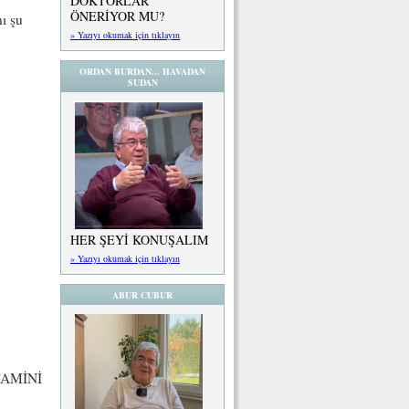
DOKTORLAR
ÖNERİYOR MU?
ı şu
» Yazıyı okumak için tıklayın
ORDAN BURDAN... HAVADAN
SUDAN
HER ŞEYİ KONUŞALIM
» Yazıyı okumak için tıklayın
ABUR CUBUR
TAMİNİ