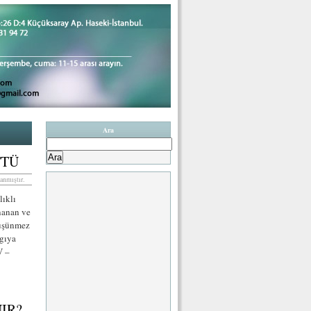
Ara
Arama:
TTÜ
anmıştır.
lıklı
inanan ve
düşünmez
lgıya
V –
IR?