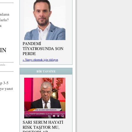
nların
fazla?
a
PANDEMİ
TİYATROSUNDA SON
IN
PERDE
» Yazıyı okumak için tıklayın
tında
BİR TAVSİYE
ip 3-5
iye yanıt
SARI SERUM HAYATİ
RİSK TAŞIYOR MU,