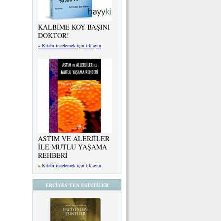
KALBİME KOY BAŞINI
DOKTOR!
» Kitabı incelemek için tıklayın
ASTIM VE ALERJİLER
İLE MUTLU YAŞAMA
REHBERİ
» Kitabı incelemek için tıklayın
ERCİYES'TEN ESİNTİLER