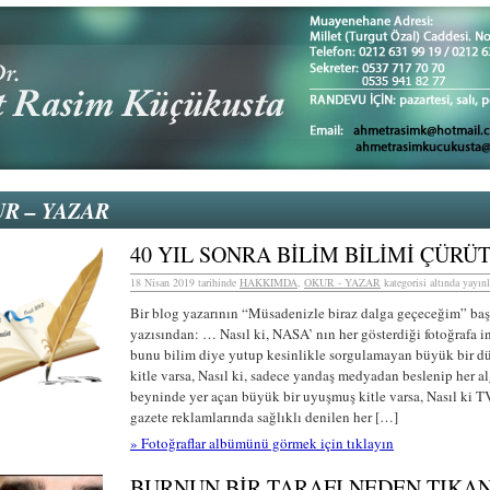
R – YAZAR
40 YIL SONRA BİLİM BİLİMİ ÇÜRÜ
18 Nisan 2019 tarihinde
HAKKIMDA
,
OKUR - YAZAR
kategorisi altında yayınl
Bir blog yazarının “Müsadenizle biraz dalga geçeceğim” baş
yazısından: … Nasıl ki, NASA’ nın her gösterdiği fotoğrafa 
bunu bilim diye yutup kesinlikle sorgulamayan büyük bir 
kitle varsa, Nasıl ki, sadece yandaş medyadan beslenip her a
beyninde yer açan büyük bir uyuşmuş kitle varsa, Nasıl ki T
gazete reklamlarında sağlıklı denilen her […]
» Fotoğraflar albümünü görmek için tıklayın
BURNUN BİR TARAFI NEDEN TIKAN