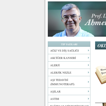
OKU
TIP YAZILARI
AĞIZ VE DİŞ SAĞLIĞI
AKCİĞER KANSERİ
ALERJİ
ALERJİK NEZLE
AŞI TEDAVİSİ
(İMMUNOTERAPİ)
AŞILAR
ASTIM