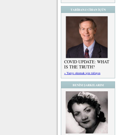
TABİBAN-I CİHAN İÇÜN
COVID UPDATE: WHAT
IS THE TRUTH?
» Yazıyı okumak için tıklayın
BENİM ŞARKILARIM