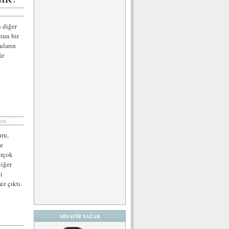
n diğer
nun bir
uların
ir
tır.
uru,
ve
irçok
ciğer
i
iz çıktı.
MİSAFİR YAZAR