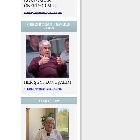
DOKTORLAR
ÖNERİYOR MU?
» Yazıyı okumak için tıklayın
ORDAN BURDAN... HAVADAN
SUDAN
HER ŞEYİ KONUŞALIM
» Yazıyı okumak için tıklayın
ABUR CUBUR