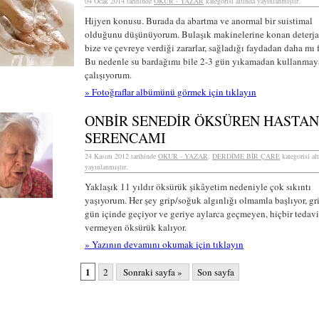
04 Ocak 2014 tarihinde
OKUR - YAZAR
kategorisi altında yayınlanmıştır.
Hijyen konusu. Burada da abartma ve anormal bir suistimal
olduğunu düşünüyorum. Bulaşık makinelerine konan deterja
bize ve çevreye verdiği zararlar, sağladığı faydadan daha mı 
Bu nedenle su bardağımı bile 2-3 gün yıkamadan kullanmay
çalışıyorum.
» Fotoğraflar albümünü görmek için tıklayın
ONBİR SENEDİR ÖKSÜREN HASTAN
SERENCAMI
24 Kasım 2012 tarihinde
OKUR - YAZAR
,
DERDİME BİR ÇARE
kategorisi al
yayınlanmıştır.
Yaklaşık 11 yıldır öksürük şikâyetim nedeniyle çok sıkıntı
yaşıyorum. Her şey grip/soğuk algınlığı olmamla başlıyor, gr
gün içinde geçiyor ve geriye aylarca geçmeyen, hiçbir tedav
vermeyen öksürük kalıyor.
» Yazının devamını okumak için tıklayın
1
2
Sonraki sayfa »
Son sayfa