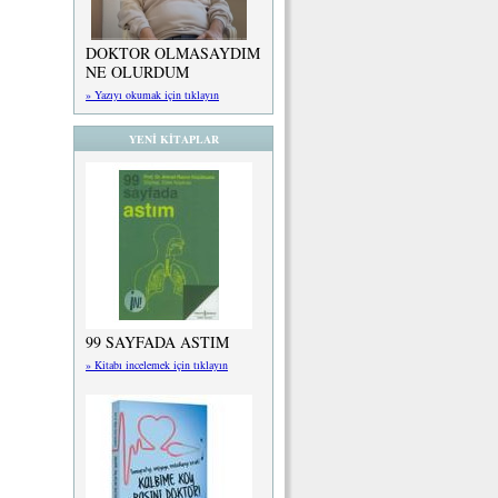
DOKTOR OLMASAYDIM
NE OLURDUM
» Yazıyı okumak için tıklayın
YENİ KİTAPLAR
99 SAYFADA ASTIM
» Kitabı incelemek için tıklayın