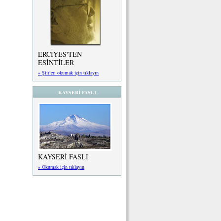
ERCİYES'TEN
ESİNTİLER
» Şiirleri okumak için tıklayın
KAYSERİ FASLI
KAYSERİ FASLI
» Okumak için tıklayın