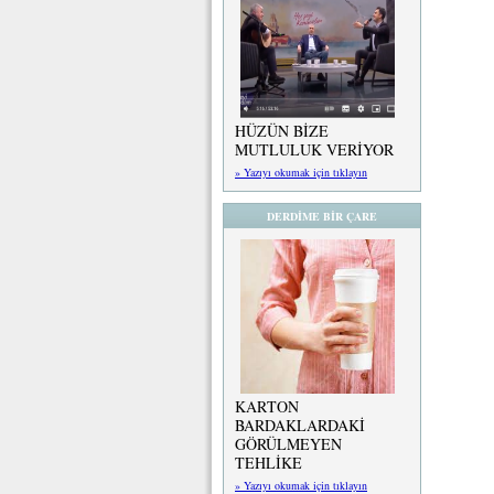
HÜZÜN BİZE
MUTLULUK VERİYOR
» Yazıyı okumak için tıklayın
DERDİME BİR ÇARE
KARTON
BARDAKLARDAKİ
GÖRÜLMEYEN
TEHLİKE
» Yazıyı okumak için tıklayın