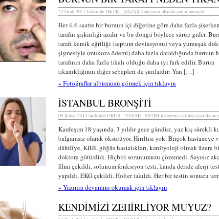
22 Ocak 2017 tarihinde
OKUR - YAZAR
kategorisi altında yayınlanmıştır.
Her 4-6 saatte bir burnun içi diğerine göre daha fazla şişerke
tarafın şişkinliği azalır ve bu döngü böylece sürüp gider. Bur
tarafı kemik eğriliği (septum deviasyonu) veya yumuşak dok
şişmesiyle (mukoza ödemi) daha fazla daraldığında burnun b
tarafının daha fazla tıkalı olduğu daha iyi fark edilir. Burun
tıkanıklığının diğer sebepleri de şunlardır: Yan […]
» Fotoğraflar albümünü görmek için tıklayın
İSTANBUL BRONŞİTİ
09 Şubat 2014 tarihinde
OKUR - YAZAR
,
ASTIM
kategorisi altında yayınlanmış
Kardeşim 18 yaşında. 3 yıldır gece gündüz, yaz kış sürekli k
balgamsız olarak öksürüyor. Hırıltısı yok. Birçok hastaneye 
dâhiliye, KBB, göğüs hastalıkları, kardiyoloji olmak üzere b
doktora götürdük. Hiçbiri sorunumuzu çözemedi. Sayısız ak
filmi çekildi, solunum fonksiyon testi, kanda deride alerji test
yapıldı, EKG çekildi, Holter takıldı. Her bir testin sonucu tem
» Yazının devamını okumak için tıklayın
KENDİMİZİ ZEHİRLİYOR MUYUZ?