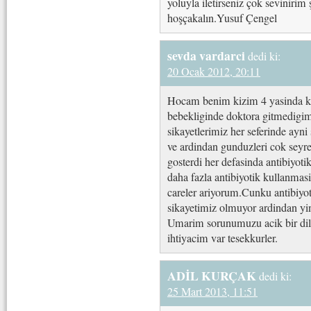
yoluyla iletirseniz çok seviniri
hoşçakalın.Yusuf Çengel
sevda vardarci
dedi ki:
20 Ocak 2012, 20:11
Hocam benim kizim 4 yasinda kr
bebekliginde doktora gitmedigim
sikayetlerimiz her seferinde ayni 
ve ardindan gunduzleri cok seyre
gosterdi her defasinda antibiyotik
daha fazla antibiyotik kullanmas
careler ariyorum.Cunku antibiyoti
sikayetimiz olmuyor ardindan y
Umarim sorunumuzu acik bir dil i
ihtiyacim var tesekkurler.
ADİL KURÇAK
dedi ki:
25 Mart 2013, 11:51