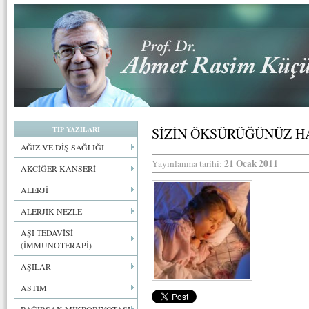
TIP YAZILARI
SİZİN ÖKSÜRÜĞÜNÜZ H
AĞIZ VE DİŞ SAĞLIĞI
21 Ocak 2011
Yayınlanma tarihi:
AKCİĞER KANSERİ
ALERJİ
ALERJİK NEZLE
AŞI TEDAVİSİ
(İMMUNOTERAPİ)
AŞILAR
ASTIM