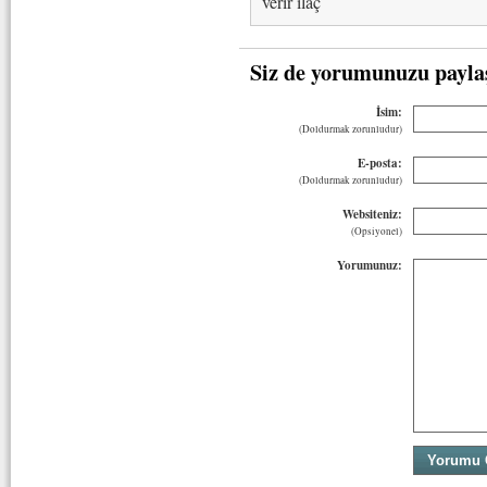
verir ilaç
Siz de yorumunuzu payla
İsim:
(Doldurmak zorunludur)
E-posta:
(Doldurmak zorunludur)
Websiteniz:
(Opsiyonel)
Yorumunuz: