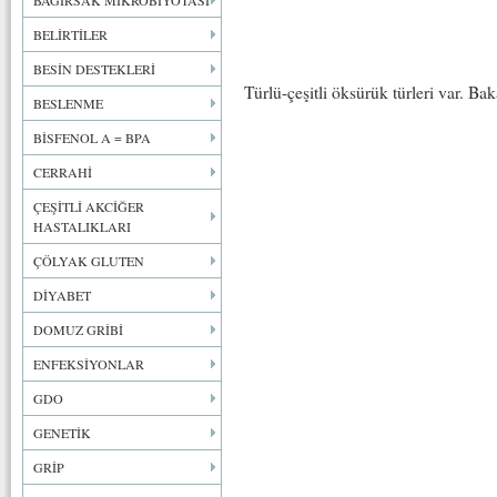
BAĞIRSAK MİKROBİYOTASI
BELİRTİLER
BESİN DESTEKLERİ
Türlü-çeşitli öksürük türleri var. Ba
BESLENME
BİSFENOL A = BPA
CERRAHİ
ÇEŞİTLİ AKCİĞER
HASTALIKLARI
ÇÖLYAK GLUTEN
DİYABET
DOMUZ GRİBİ
ENFEKSİYONLAR
GDO
GENETİK
GRİP