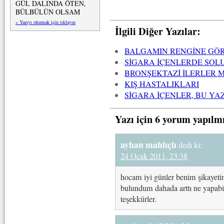
GÜL DALINDA ÖTEN,
BÜLBÜLÜN OLSAM
» Yazıyı okumak için tıklayın
İlgili Diğer Yazılar:
BALGAMIN RENGİNE GÖR
SİGARA İÇENLERDE SOLU
BRONŞEKTAZİ İLERLER M
KIŞ HASTALIKLARI
SİGARA İÇENLER, BU YAZI
Yazı için 6 yorum yapılm
ayhan mahlıçlı
dedi ki:
24 Ocak 2011, 23:38
hocam iyi günler benim şikayeti
bulundum dahada arttı ne yapab
teşekkürler.