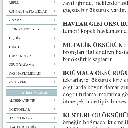
zayıflığında, ineklerde rast
REFLÜ
güçsüz bir öksürük vardır.
RUHSAL HASTALIKLAR
SİGARA
HAVLAR GİBİ ÖKSÜR
SPOR VE EGZERSİZ
tümör) köpek havlamasına b
TEŞHİS
METALİK ÖKSÜRÜK :
TİROİT
bronşları ilgilendiren hast
TÜBERKÜLOZ
bir öksürük saptanır.
UZUN YAŞAMA
BOĞMACA ÖKSÜRÜĞ
YAZ HASTALIKLARI
tekrarlayıcı öksürük krizle
ZATÜRREE
olgularda boyun damarların
doğru fırlama, morarma gö
ELEŞTİREL YAZILAR
ötme şeklinde tipik bir ses
ALTERNATİF TIP
DOKTORLAR
KUSTURUCU ÖKSÜRÜ
HASTALIKLAR
örneğin boğmaca, kusma il
İLAÇ ENDÜSTRİSİ