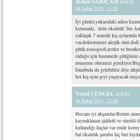
Aydan SARIÇAM
dedi ki:
09 Şubat 2011, 11:20
İyi günler,yukarıdaki adres kız
kızımınki, ‘dolu öksürük’.biz A
yaklaşık 7 senedir kış aylarında
var,doktorumuz alerjik rinit ded
gittik,tomogrofi,testler ve bronk
olduğu için hastanede gittiğimiz
muayene olmamız gerekiyor.Bugü
İstanbula da gelebiliriz diye dü
her kış aynı şeyi yaşayacak mıyı
Yusuf ÇENGEL
dedi ki:
16 Şubat 2011, 21:46
Hocam iyi akşamlar.Benim annem7
kaynaklanan şiddetli ve sürekli
kullandığı ilaçlar var mide koruy
bal öksürük şurubu hiç biri fayda