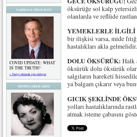
GECE ÖKSÜRÜĞÜ:
Gec
öksürüğe sol kalp yetersizl
TABİBAN-I CİHAN İÇÜN
olanlarda ve reflüde rastlan
YEMEKLERLE İLGİLİ
bir ilişkisi varsa, mide fıt
hastalıkları akla gelmelidir
DOLU ÖKSÜRÜK:
Halk 
COVID UPDATE: WHAT
öksürük dolu öksürük olar
IS THE TRUTH?
» Yazıyı okumak için tıklayın
salgıların hareketi hissed
ya balgam çıkarır veya bun
BENİM ŞARKILARIM
GICIK ŞEKLİNDE ÖK
yolları hastalıklarında ras
atmak isteme çabasını göste