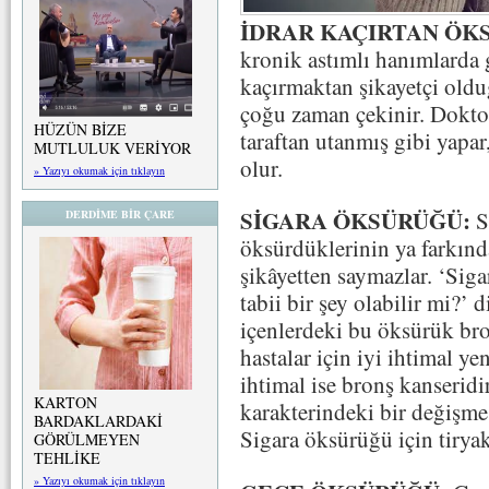
İDRAR KAÇIRTAN ÖK
kronik astımlı hanımlarda 
kaçırmaktan şikayetçi old
çoğu zaman çekinir. Dokto
HÜZÜN BİZE
taraftan utanmış gibi yapa
MUTLULUK VERİYOR
olur.
» Yazıyı okumak için tıklayın
SİGARA ÖKSÜRÜĞÜ:
S
DERDİME BİR ÇARE
öksürdüklerinin ya farkınd
şikâyetten saymazlar. ‘Sig
tabii bir şey olabilir mi?’ 
içenlerdeki bu öksürük bron
hastalar için iyi ihtimal ye
ihtimal ise bronş kanserid
KARTON
karakterindeki bir değişme k
BARDAKLARDAKİ
Sigara öksürüğü için tiryak
GÖRÜLMEYEN
TEHLİKE
» Yazıyı okumak için tıklayın