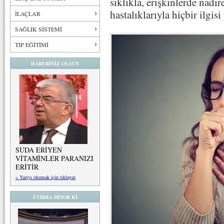
sıklıkla, erişkinlerde nadi
hastalıklarıyla hiçbir ilgisi
İLAÇLAR
SAĞLIK SİSTEMİ
TIP EĞİTİMİ
HABERİNİZ OLSUN
SUDA ERİYEN
VİTAMİNLER PARANIZI
ERİTİR
» Yazıyı okumak için tıklayın
ETİBBA DİYOR Kİ