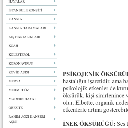
HAVALAR
İSTANBUL BRONŞİTİ
KANSER
KANSER TARAMALARI
KIŞ HASTALIKLARI
KOAH
KOLESTEROL
KORONAVİRÜS
PSİKOJENİK ÖKSÜRÜ
KOVİD AŞISI
hastalığın işaretidir, ama b
MEDYA
psikolojik etkenler de kuru
MEHMET ÖZ
öksürük, kişi sinirlenince
MODERN HAYAT
olur. Elbette, organik ned
OBEZİTE
etkenlerle artma gösterebi
RAHİM AĞZI KANSERİ
İNEK ÖKSÜRÜĞÜ:
AŞISI
Ses 