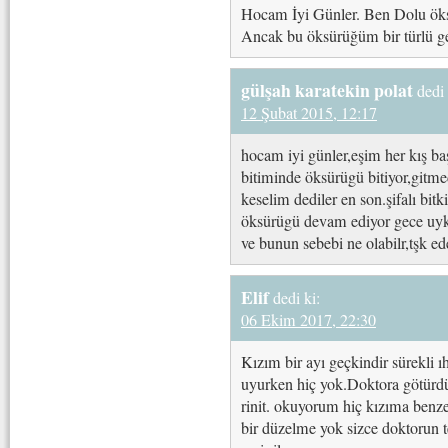
Hocam İyi Günler. Ben Dolu öksü
Ancak bu öksürüğüm bir türlü ge
gülşah karatekin polat
dedi 
12 Şubat 2015, 12:17
hocam iyi günler,eşim her kış ba
bitiminde öksürügü bitiyor,gitm
keselim dediler en son.şifalı bit
öksürügü devam ediyor gece uyku
ve bunun sebebi ne olabilr,tşk e
Elif
dedi ki:
06 Ekim 2017, 22:30
Kızım bir ayı geçkindir sürekli 
uyurken hiç yok.Doktora götürdüm
rinit. okuyorum hiç kızıma benze
bir düzelme yok sizce doktorun