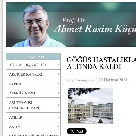
TIP YAZILARI
GÖĞÜS HASTALIKLA
ALTINDA KALDI
AĞIZ VE DİŞ SAĞLIĞI
AKCİĞER KANSERİ
02 Haziran 2011
Yayınlanma tarihi:
ALERJİ
ALERJİK NEZLE
AŞI TEDAVİSİ
(İMMUNOTERAPİ)
AŞILAR
ASTIM