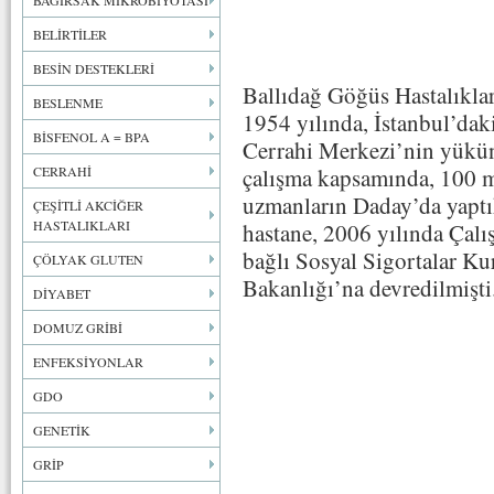
BAĞIRSAK MİKROBİYOTASI
BELİRTİLER
BESİN DESTEKLERİ
Ballıdağ Göğüs Hastalıklar
BESLENME
1954 yılında, İstanbul’da
BİSFENOL A = BPA
Cerrahi Merkezi’nin yükün
CERRAHİ
çalışma kapsamında, 100 mi
uzmanların Daday’da yaptı
ÇEŞİTLİ AKCİĞER
HASTALIKLARI
hastane, 2006 yılında Çal
bağlı Sosyal Sigortalar K
ÇÖLYAK GLUTEN
Bakanlığı’na devredilmişti
DİYABET
DOMUZ GRİBİ
ENFEKSİYONLAR
GDO
GENETİK
GRİP