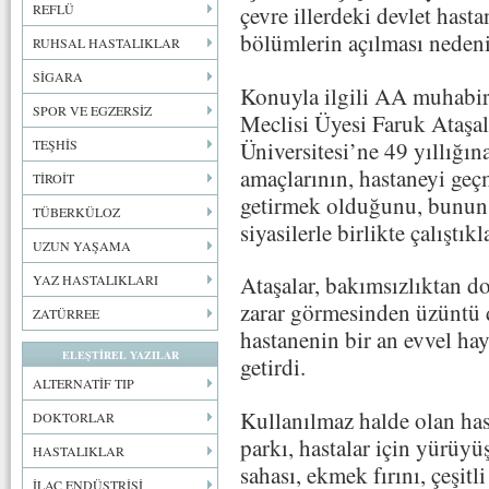
REFLÜ
çevre illerdeki devlet hasta
bölümlerin açılması nedeni
RUHSAL HASTALIKLAR
SİGARA
Konuyla ilgili AA muhabir
SPOR VE EGZERSİZ
Meclisi Üyesi Faruk Ataşal
Üniversitesi’ne 49 yıllığına
TEŞHİS
amaçlarının, hastaneyi geç
TİROİT
getirmek olduğunu, bunun i
TÜBERKÜLOZ
siyasilerle birlikte çalıştıkl
UZUN YAŞAMA
Ataşalar, bakımsızlıktan d
YAZ HASTALIKLARI
zarar görmesinden üzüntü 
ZATÜRREE
hastanenin bir an evvel haya
ELEŞTİREL YAZILAR
getirdi.
ALTERNATİF TIP
Kullanılmaz halde olan has
DOKTORLAR
parkı, hastalar için yürüyü
HASTALIKLAR
sahası, ekmek fırını, çeşitli
İLAÇ ENDÜSTRİSİ