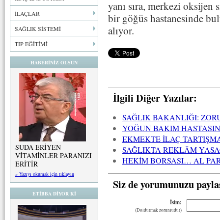
yanı sıra, merkezi oksijen s
İLAÇLAR
bir göğüs hastanesinde bul
alıyor.
SAĞLIK SİSTEMİ
TIP EĞİTİMİ
HABERİNİZ OLSUN
İlgili Diğer Yazılar:
SAĞLIK BAKANLIĞI: ZO
YOĞUN BAKIM HASTASIN
EKMEKTE İLAÇ TARTIŞMA
SUDA ERİYEN
SAĞLIKTA REKLÂM YASA
VİTAMİNLER PARANIZI
HEKİM BORSASI… AL PA
ERİTİR
» Yazıyı okumak için tıklayın
Siz de yorumunuzu payla
ETİBBA DİYOR Kİ
İsim:
(Doldurmak zorunludur)