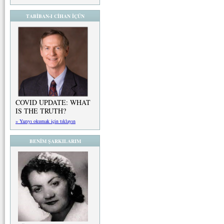
TABİBAN-I CİHAN İÇÜN
COVID UPDATE: WHAT
IS THE TRUTH?
» Yazıyı okumak için tıklayın
BENİM ŞARKILARIM