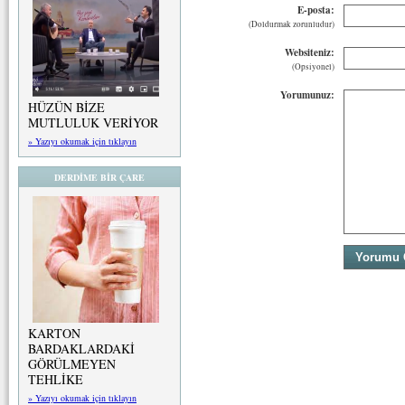
E-posta:
(Doldurmak zorunludur)
Websiteniz:
(Opsiyonel)
Yorumunuz:
HÜZÜN BİZE
MUTLULUK VERİYOR
» Yazıyı okumak için tıklayın
DERDİME BİR ÇARE
KARTON
BARDAKLARDAKİ
GÖRÜLMEYEN
TEHLİKE
» Yazıyı okumak için tıklayın