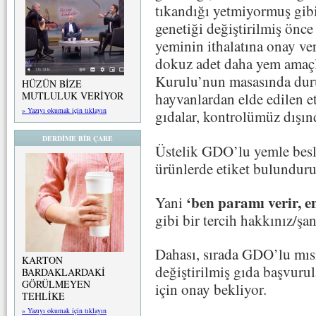
tıkandığı yetmiyormuş gib
genetiği değiştirilmiş önce
yeminin ithalatına onay ve
dokuz adet daha yem amaç
Kurulu’nun masasında dur
HÜZÜN BİZE
MUTLULUK VERİYOR
hayvanlardan elde edilen et
» Yazıyı okumak için tıklayın
gıdalar, kontrolümüz dışınd
DERDİME BİR ÇARE
Üstelik GDO’lu yemle besl
ürünlerde etiket bulundur
‘ben paramı verir, e
Yani
gibi bir tercih hakkınız/şa
Dahası, sırada GDO’lu mısır
KARTON
değiştirilmiş gıda başvuru
BARDAKLARDAKİ
GÖRÜLMEYEN
için onay bekliyor.
TEHLİKE
» Yazıyı okumak için tıklayın