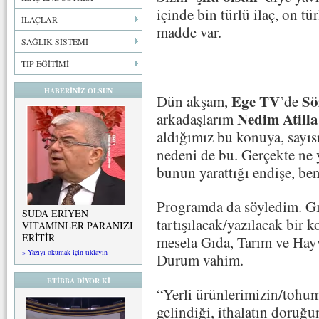
içinde bin türlü ilaç, on tü
İLAÇLAR
madde var.
SAĞLIK SİSTEMİ
TIP EĞİTİMİ
HABERİNİZ OLSUN
Ege TV
Sö
Dün akşam,
’de
Nedim Atilla
arkadaşlarım
aldığımız bu konuya, sayısı
nedeni de bu. Gerçekte ne
bunun yarattığı endişe, b
Programda da söyledim. Gı
SUDA ERİYEN
tartışılacak/yazılacak bir 
VİTAMİNLER PARANIZI
ERİTİR
mesela Gıda, Tarım ve Hay
» Yazıyı okumak için tıklayın
Durum vahim.
ETİBBA DİYOR Kİ
“Yerli ürünlerimizin/tohu
gelindiği, ithalatın doruğu