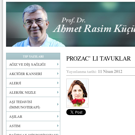
TIP YAZILARI
PROZAC’ LI TAVUKLAR
AĞIZ VE DİŞ SAĞLIĞI
11 Nisan 2012
Yayınlanma tarihi:
AKCİĞER KANSERİ
ALERJİ
ALERJİK NEZLE
AŞI TEDAVİSİ
(İMMUNOTERAPİ)
AŞILAR
ASTIM