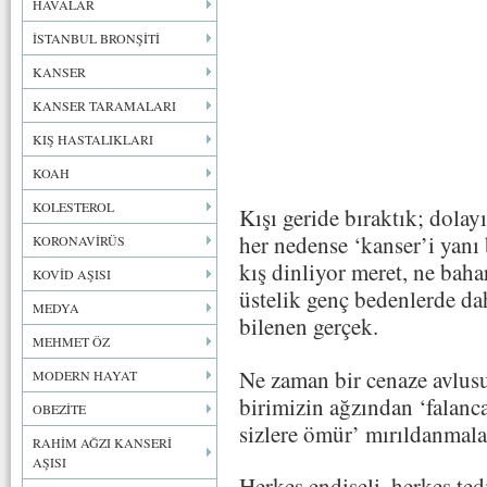
HAVALAR
İSTANBUL BRONŞİTİ
KANSER
KANSER TARAMALARI
KIŞ HASTALIKLARI
KOAH
KOLESTEROL
Kışı geride bıraktık; dolay
her nedense ‘kanser’i yanı 
KORONAVİRÜS
kış dinliyor meret, ne baha
KOVİD AŞISI
üstelik genç bedenlerde daha
MEDYA
bilenen gerçek.
MEHMET ÖZ
Ne zaman bir cenaze avlusu
MODERN HAYAT
birimizin ağzından ‘falanca
OBEZİTE
sizlere ömür’ mırıldanmala
RAHİM AĞZI KANSERİ
AŞISI
Herkes endişeli, herkes ted