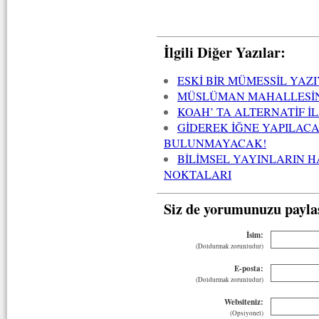
İlgili Diğer Yazılar:
ESKİ BİR MÜMESSİL YAZ
MÜSLÜMAN MAHALLESİND
KOAH’ TA ALTERNATİF İ
GİDEREK İĞNE YAPILAC
BULUNMAYACAK!
BİLİMSEL YAYINLARIN H
NOKTALARI
Siz de yorumunuzu payla
İsim:
(Doldurmak zorunludur)
E-posta:
(Doldurmak zorunludur)
Websiteniz:
(Opsiyonel)