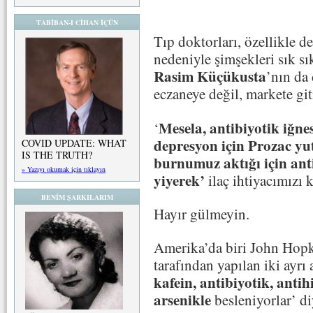
TABİBAN-I CİHAN İÇÜN
Tıp doktorları, özellikle de 
nedeniyle şimşekleri sık s
Rasim Küçükusta
’nın da 
eczaneye değil, markete gi
Mesela, antibiyotik iğnes
‘
depresyon için Prozac yu
COVID UPDATE: WHAT
IS THE TRUTH?
burnumuz aktığı için ant
» Yazıyı okumak için tıklayın
yiyerek’
ilaç ihtiyacımızı 
BENİM ŞARKILARIM
Hayır gülmeyin.
Amerika’da biri John Hopki
tarafından yapılan iki ayrı 
kafein, antibiyotik, anti
arsenikle
besleniyorlar’ d