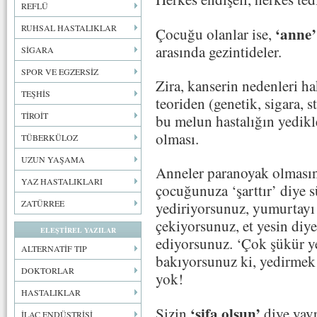
REFLÜ
RUHSAL HASTALIKLAR
‘anne’
Çocuğu olanlar ise,
arasında gezintideler.
SİGARA
SPOR VE EGZERSİZ
Zira, kanserin nedenleri h
TEŞHİS
teoriden (genetik, sigara, s
TİROİT
bu melun hastalığın yedikle
olması.
TÜBERKÜLOZ
UZUN YAŞAMA
Anneler paranoyak olmasın
YAZ HASTALIKLARI
çocuğunuza ‘şarttır’ diye s
ZATÜRREE
yediriyorsunuz, yumurtayı 
çekiyorsunuz, et yesin diye
ELEŞTİREL YAZILAR
ediyorsunuz. ‘Çok şükür ye
ALTERNATİF TIP
bakıyorsunuz ki, yedirmek i
DOKTORLAR
yok!
HASTALIKLAR
‘şifa olsun’
Sizin
diye yavr
İLAÇ ENDÜSTRİSİ