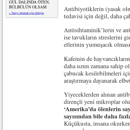
GÜL DALINDA ÖTEN,
BÜLBÜLÜN OLSAM
Antibiyotiklerin (yasak ol
» Yazıyı okumak için tıklayın
tedavisi için değil, daha 
Antisihtaminik’lerin ve ant
ise tavukların streslerini 
etlerinin yumuşacık olması
Kafeinin de hayvancıkların
daha uzun zamana sahip olm
çabucak kesilebilmeleri için
araştırmaya dayanarak elbet
Yiyeceklerden alınan antib
dirençli yeni mikroplar o
‘Amerika’da ölenlerin say
sayısından bile daha fazl
Küçükusta, insana okurken 