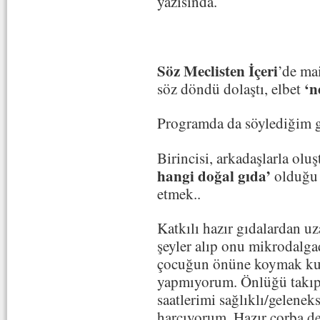
yazısında.
Söz Meclisten İçeri
’de ma
‘n
söz döndü dolaştı, elbet
Programda da söylediğim gi
Birincisi, arkadaşlarla ol
hangi doğal gıda’
olduğu 
etmek..
Katkılı hazır gıdalardan u
şeyler alıp onu mikrodalgad
çocuğun önüne koymak kula
yapmıyorum. Önlüğü takıp 
saatlerimi sağlıklı/gelene
harcıyorum. Hazır çorba de