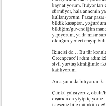
kaynatıyorum. Bulyonları
sürmüyor, hala annemin yağ
kullanıyorum. Pazar pazar 
bildik kasaptan, yoğurdum
bildiğim/güvendiğim mandr
yapıyorum, ya da mısır şu
olduğun yerleri arayıp bul
İkincisi de… Bu tür konular
Greenpeace’i adım adım izli
sivil yurttaş kimliğimle ak
katılıyorum.
Ama şunu da biliyorum ki 
Çünkü çalışıyoruz, okula/i
dışarıda da yiyip içiyoruz.
isteseniz bile mümkün deği