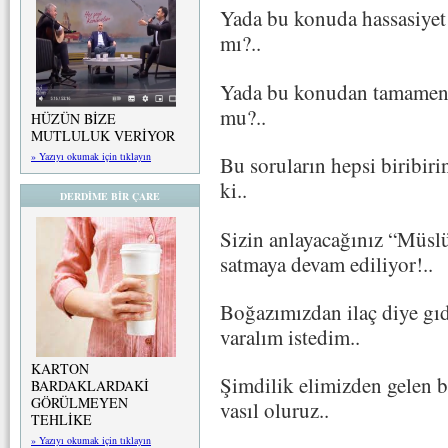
Yada bu konuda hassasiyet 
mı?..
Yada bu konudan tamamen 
mu?..
HÜZÜN BİZE
MUTLULUK VERİYOR
» Yazıyı okumak için tıklayın
Bu soruların hepsi biribiri
ki..
DERDİME BİR ÇARE
Sizin anlayacağınız “Müsl
satmaya devam ediliyor!..
Boğazımızdan ilaç diye gıda
varalım istedim..
KARTON
Şimdilik elimizden gelen bu
BARDAKLARDAKİ
GÖRÜLMEYEN
vasıl oluruz..
TEHLİKE
» Yazıyı okumak için tıklayın