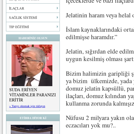
içeceklerde ve bazı ilaçlard
İLAÇLAR
Jelatinin haram veya helal 
SAĞLIK SİSTEMİ
TIP EĞİTİMİ
İslam kaynaklarındaki ort
edilmişse haramdır.”
HABERİNİZ OLSUN
Jelatin, sığırdan elde edil
uygun kesilmiş olması şartı 
Bizim halimizin garipliği şu
ya bizim ülkemizde, yada y
domuz jelatin kapsüllü, pan
SUDA ERİYEN
ilaçları, domuz kılından ya
VİTAMİNLER PARANIZI
ERİTİR
kullanma zorunda kalmışız
» Yazıyı okumak için tıklayın
Nüfusu 2 milyara yakın ola
ETİBBA DİYOR Kİ
eczacıları yok mu?..