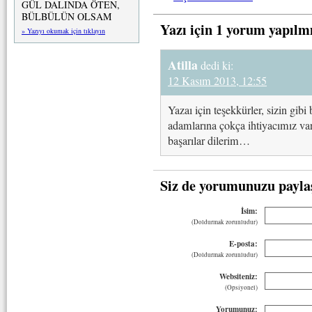
GÜL DALINDA ÖTEN,
BÜLBÜLÜN OLSAM
Yazı için 1 yorum yapılm
» Yazıyı okumak için tıklayın
Atilla
dedi ki:
12 Kasım 2013, 12:55
Yazaı için teşekkürler, sizin gibi
adamlarına çokça ihtiyacımız var
başarılar dilerim…
Siz de yorumunuzu payla
İsim:
(Doldurmak zorunludur)
E-posta:
(Doldurmak zorunludur)
Websiteniz:
(Opsiyonel)
Yorumunuz: