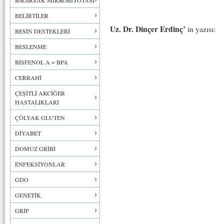
BAĞIRSAK MİKROBİYOTASI
BELİRTİLER
Uz. Dr. Dinçer Erdinç’
in yazısı:
BESİN DESTEKLERİ
BESLENME
BİSFENOL A = BPA
CERRAHİ
ÇEŞİTLİ AKCİĞER
HASTALIKLARI
ÇÖLYAK GLUTEN
DİYABET
DOMUZ GRİBİ
ENFEKSİYONLAR
GDO
GENETİK
GRİP