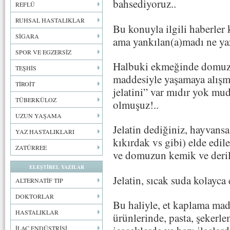
bahsediyoruz..
REFLÜ
RUHSAL HASTALIKLAR
Bu konuyla ilgili haberler 
SİGARA
ama yankılan(a)madı ne yaz
SPOR VE EGZERSİZ
Halbuki ekmeğinde domuz k
TEŞHİS
maddesiyle yaşamaya alışm
TİROİT
jelatini” var mıdır yok mu
TÜBERKÜLOZ
olmuşuz!..
UZUN YAŞAMA
Jelatin dediğiniz, hayvansa
YAZ HASTALIKLARI
kıkırdak vs gibi) elde edile
ZATÜRREE
ve domuzun kemik ve derile
ELEŞTİREL YAZILAR
Jelatin, sıcak suda kolayca e
ALTERNATİF TIP
DOKTORLAR
Bu haliyle, et kaplama ma
HASTALIKLAR
ürünlerinde, pasta, şekerle
İLAÇ ENDÜSTRİSİ