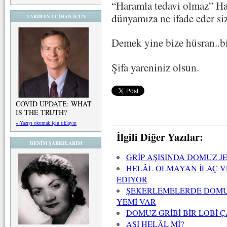
“Haramla tedavi olmaz” Had
dünyamıza ne ifade eder siz
TABİBAN-I CİHAN İÇÜN
Demek yine bize hüsran..biz
Şifa yareniniz olsun.
COVID UPDATE: WHAT
IS THE TRUTH?
» Yazıyı okumak için tıklayın
İlgili Diğer Yazılar:
BENİM ŞARKILARIM
GRİP AŞISINDA DOMUZ JE
HELÂL OLMAYAN İLAÇ VE
EDİYOR
ŞEKERLEMELERDE DOMUZ 
YEMİ VAR
DOMUZ GRİBİ BİR LOBİ Ç
AŞI HELÂL Mİ?