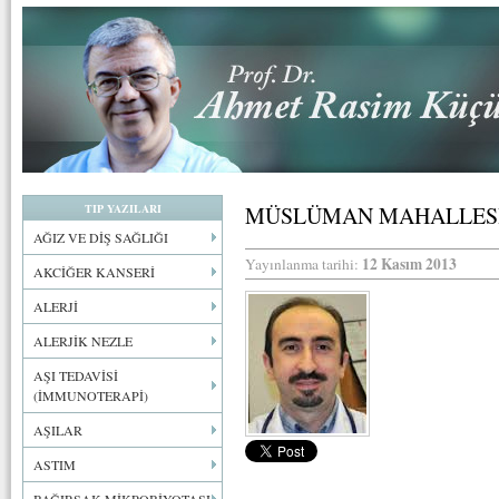
TIP YAZILARI
MÜSLÜMAN MAHALLESİ
AĞIZ VE DİŞ SAĞLIĞI
12 Kasım 2013
Yayınlanma tarihi:
AKCİĞER KANSERİ
ALERJİ
ALERJİK NEZLE
AŞI TEDAVİSİ
(İMMUNOTERAPİ)
AŞILAR
ASTIM