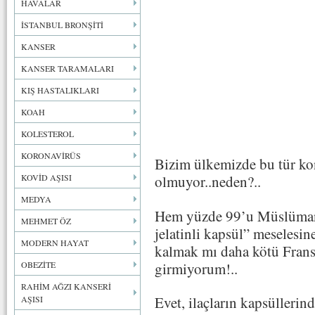
HAVALAR
İSTANBUL BRONŞİTİ
KANSER
KANSER TARAMALARI
KIŞ HASTALIKLARI
KOAH
KOLESTEROL
KORONAVİRÜS
Bizim ülkemizde bu tür ko
KOVİD AŞISI
olmuyor..neden?..
MEDYA
Hem yüzde 99’u Müslüman
MEHMET ÖZ
jelatinli kapsül” meselesi
MODERN HAYAT
kalmak mı daha kötü Frans
girmiyorum!..
OBEZİTE
RAHİM AĞZI KANSERİ
Evet, ilaçların kapsüllerin
AŞISI