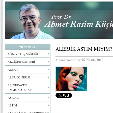
TIP YAZILARI
ALERJİK ASTIM MIYIM?
AĞIZ VE DİŞ SAĞLIĞI
07 Kasım 2012
Yayınlanma tarihi:
AKCİĞER KANSERİ
ALERJİ
ALERJİK NEZLE
AŞI TEDAVİSİ
(İMMUNOTERAPİ)
AŞILAR
ASTIM