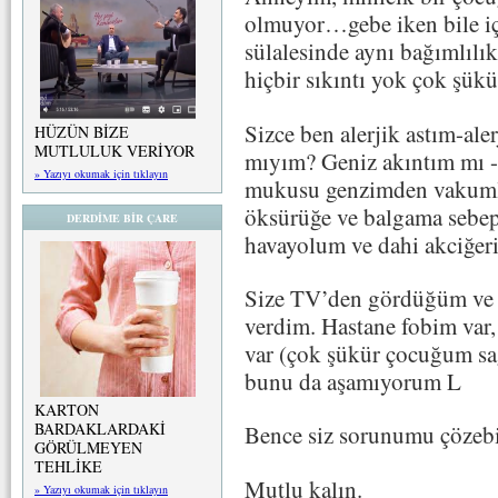
olmuyor…gebe iken bile i
sülalesinde aynı bağımlılık
hiçbir sıkıntı yok çok şük
Sizce ben alerjik astım-aler
HÜZÜN BİZE
MUTLULUK VERİYOR
mıyım? Geniz akıntım mı -k
» Yazıyı okumak için tıklayın
mukusu genzimden vakumlay
öksürüğe ve balgama sebep
DERDİME BİR ÇARE
havayolum ve dahi akciğer
Size TV’den gördüğüm ve 
verdim. Hastane fobim var,
var (çok şükür çocuğum sağl
bunu da aşamıyorum L
KARTON
BARDAKLARDAKİ
Bence siz sorunumu çözebi
GÖRÜLMEYEN
TEHLİKE
Mutlu kalın.
» Yazıyı okumak için tıklayın