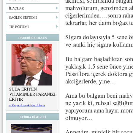
akıntısı, sonrasında balg
mahvolurum, genzimden ak
İLAÇLAR
ciğerlerimden….sonra rah
SAĞLIK SİSTEMİ
tekrarlar, her daim boğaz 
TIP EĞİTİMİ
Sigara dolayısıyla 5 sene ö
HABERİNİZ OLSUN
ve sanki hiç sigara kullan
Bu balgam başladıktan son
yaklaşık 1.5 sene önce yine
Passiflora içerek doktora 
akciğerlerde, yine…
SUDA ERİYEN
Ama bu balgam beni mahved
VİTAMİNLER PARANIZI
ERİTİR
ne yazık ki, ruhsal sağlığ
» Yazıyı okumak için tıklayın
yapıyorum ama hayır..mora
olmuyor…
ETİBBA DİYOR Kİ
Anneyim, minicik bir çocu