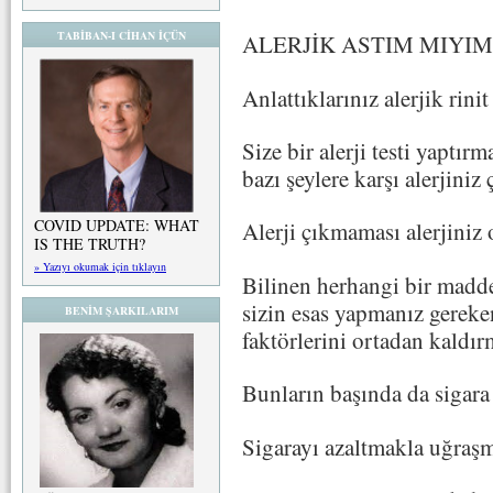
TABİBAN-I CİHAN İÇÜN
ALERJİK ASTIM MIYIM
Anlattıklarınız alerjik rinit
Size bir alerji testi yaptır
bazı şeylere karşı alerjiniz
COVID UPDATE: WHAT
Alerji çıkmaması alerjiniz
IS THE TRUTH?
» Yazıyı okumak için tıklayın
Bilinen herhangi bir madde
sizin esas yapmanız gereken
BENİM ŞARKILARIM
faktörlerini ortadan kaldır
Bunların başında da sigara 
Sigarayı azaltmakla uğraş