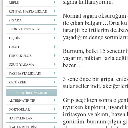
sigara kullanıyorum.
REFLÜ
RUHSAL HASTALIKLAR
Normal sigara öksürüğüm ol
SİGARA
ile çıkan balgam…Orta kul
faranjit belirtilerim de..baz
SPOR VE EGZERSİZ
yaşadığım denge sorunla
TEŞHİS
TİROİT
Burnum, belki 15 senedir he
TÜBERKÜLOZ
yaşarım, miktarı fazla deği
bazen…
UZUN YAŞAMA
YAZ HASTALIKLARI
3 sene önce bir gripal enf
ZATÜRREE
sular seller indi, akciğerle
ELEŞTİREL YAZILAR
Grip geçtikten sonra o gen
ALTERNATİF TIP
uyurken kupkuru, uyandı
DOKTORLAR
irritasyon ve akıntı, bazen 
HASTALIKLAR
görürüm, burnum çılgın gib
İLAÇ ENDÜSTRİSİ