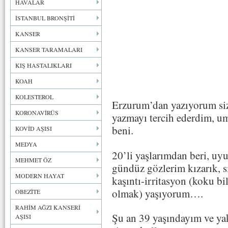
HAVALAR
İSTANBUL BRONŞİTİ
KANSER
KANSER TARAMALARI
KIŞ HASTALIKLARI
KOAH
KOLESTEROL
Erzurum’dan yazıyorum siz
KORONAVİRÜS
yazmayı tercih ederdim, u
beni.
KOVİD AŞISI
MEDYA
20’li yaşlarımdan beri, uy
MEHMET ÖZ
gündüz gözlerim kızarık, 
MODERN HAYAT
kaşıntı-irritasyon (koku bi
olmak) yaşıyorum….
OBEZİTE
RAHİM AĞZI KANSERİ
Şu an 39 yaşındayım ve yak
AŞISI