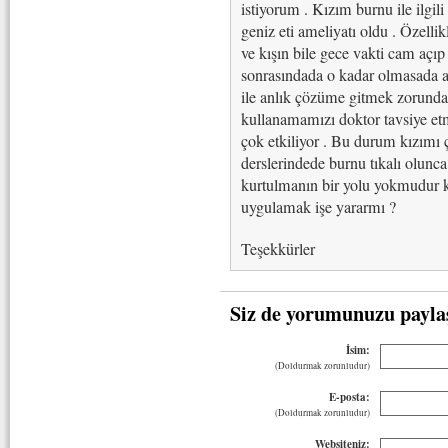
istiyorum . Kızım burnu ile ilgi
geniz eti ameliyatı oldu . Özelli
ve kışın bile gece vakti cam açıp
sonrasındada o kadar olmasada a
ile anlık çözüme gitmek zorunda 
kullanamamızı doktor tavsiye etmiş
çok etkiliyor . Bu durum kızımı ç
derslerindede burnu tıkalı olunc
kurtulmanın bir yolu yokmudur kes
uygulamak işe yararmı ?
Teşekkürler
Siz de yorumunuzu payla
İsim:
(Doldurmak zorunludur)
E-posta:
(Doldurmak zorunludur)
Websiteniz: