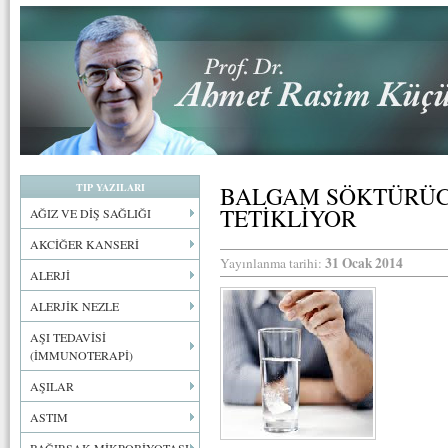
TIP YAZILARI
BALGAM SÖKTÜRÜC
TETİKLİYOR
AĞIZ VE DİŞ SAĞLIĞI
AKCİĞER KANSERİ
31 Ocak 2014
Yayınlanma tarihi:
ALERJİ
ALERJİK NEZLE
AŞI TEDAVİSİ
(İMMUNOTERAPİ)
AŞILAR
ASTIM