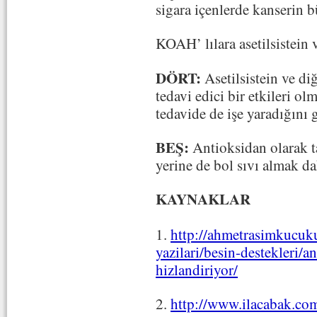
sigara içenlerde kanserin 
KOAH’ lılara asetilsistein 
DÖRT:
Asetilsistein ve di
tedavi edici bir etkileri o
tedavide de işe yaradığını g
BEŞ:
Antioksidan olarak ta
yerine de bol sıvı almak dah
KAYNAKLAR
1.
http://ahmetrasimkucuku
yazilari/besin-destekleri/a
hizlandiriyor/
2.
http://www.ilacabak.co