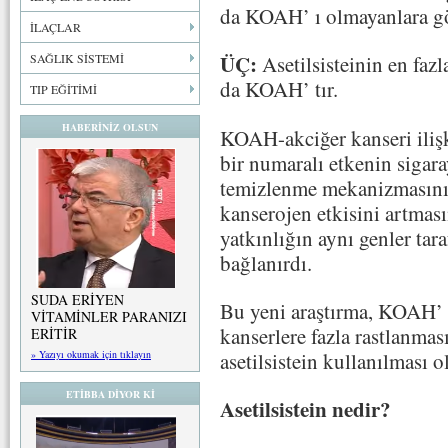
da KOAH’ ı olmayanlara gö
İLAÇLAR
ÜÇ:
SAĞLIK SİSTEMİ
Asetilsisteinin en fazl
da KOAH’ tır.
TIP EĞİTİMİ
HABERİNİZ OLSUN
KOAH-akciğer kanseri ilişk
bir numaralı etkenin sigar
temizlenme mekanizmasını
kanserojen etkisini artmas
yatkınlığın aynı genler tar
bağlanırdı.
SUDA ERİYEN
Bu yeni araştırma, KOAH’ l
VİTAMİNLER PARANIZI
kanserlere fazla rastlanmas
ERİTİR
asetilsistein kullanılması 
» Yazıyı okumak için tıklayın
ETİBBA DİYOR Kİ
Asetilsistein nedir?