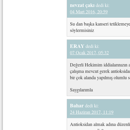
nevzat çakı
dedi ki:
04 Mart 2016, 20:59
Su dan başka kanseri tetiklemeye
söylermisiniz
ERAY
dedi ki:
07 Ocak 2017, 05:32
Değerli Hekimim iddialarınızın aks
çalışma mevcut gerek antioksidan
bir çok alanda yapılmış olumlu s
Saygılarımla
Bahar
dedi ki:
24 Haziran 2017, 11:19
Antioksidan almak adına düzenli