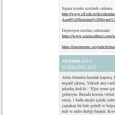
Sigara icenler uzerinde calisma:
http://www.ctf.edu.tr/sk/calen
Asetil%20Sisteinin%20Siga
Depresyon uzerine calismalar:
https://www.sciencedirect.com/s
https://europepmc.org/article/m
Ali Şahin
dedi ki:
01 Ekim 2020, 20:57
Abim birinden hastalık kapmış. H
negatif çıkmış. Yüksek ateş vard
arkadaş dedi ki : “Eğer yeme içm
gelmeyin. Burada korona virüsü
etmiş. 1 hafta ateşler içinde y
yapışkan bir hale getirdi ve bal
indi ve nefes darlığı başladı. Ko