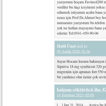
yazıyorum hoçam Favimol200 mg F
verdiler bu ilaçı iceyimmi yoksa
edinmek istiyarum acaba bana ya
rızası için Prof.Dr.Ahmet bey h
numaramı yazıyorum bu telefon 
yok ise kullan mayayımı bana yaz
ederim Tel:0541-450-90-06
Halil Ünal
dedi ki:
05 Aralık 2020, 01:36
Sayın Hocam kusura bakmayın il
Sipiriva 18 mg symbicort 320 g
migrenim için apranax fort 550 
bir yardımcı olur iseniz çok sev
balgam söktürücü ilaç #
14 Temmuz 2023, 05:00
[…] Jan 31, 2014 … Ayrica bu ila