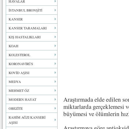
HAVALAR
İSTANBUL BRONŞİTİ
KANSER
KANSER TARAMALARI
KIŞ HASTALIKLARI
KOAH
KOLESTEROL
KORONAVİRÜS
KOVİD AŞISI
MEDYA
MEHMET ÖZ
Araştırmada elde edilen son
MODERN HAYAT
miktarlarda gerçeklemesi v
OBEZİTE
büyümesi ve ölümlerin hızl
RAHİM AĞZI KANSERİ
AŞISI
Araştırmaya göre antioksid