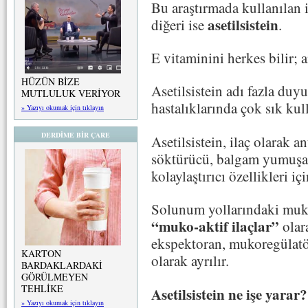
Bu araştırmada kullanılan 
asetilsistein
diğeri ise
.
E vitaminini herkes bilir; 
HÜZÜN BİZE
Asetilsistein adı fazla du
MUTLULUK VERİYOR
hastalıklarında çok sık kulla
» Yazıyı okumak için tıklayın
DERDİME BİR ÇARE
Asetilsistein, ilaç olarak 
söktürücü, balgam yumuşat
kolaylaştırıcı özellikleri içi
Solunum yollarındaki muküs
“muko-aktif ilaçlar”
olara
ekspektoran, mukoregülatö
KARTON
olarak ayrılır.
BARDAKLARDAKİ
GÖRÜLMEYEN
TEHLİKE
Asetilsistein ne işe yarar?
» Yazıyı okumak için tıklayın