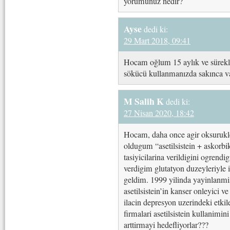
yorumunuz nedir?
Ayse
dedi ki:
29 Mart 2018, 09:41
Hocam oğlum 15 aylık ve sürekli
sökücü kullanmanızda sakınca va
M Salih K
dedi ki:
27 Nisan 2020, 18:42
Hocam, daha once agir oksurukle
oldugum “asetilsistein + askorbik
tasiyicilarina verildigini ogrend
verdigim glutatyon duzeyleriyle 
geldim. 1999 yilinda yayinlanmi
asetilsistein’in kanser onleyici v
ilacin depresyon uzerindeki etkil
firmalari asetilsistein kullanimin
arttirmayi hedefliyorlar???