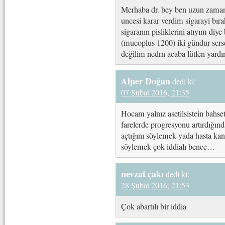
Merhaba dr. bey ben uzun zamand
uncesi karar verdim sigarayi bı
sigaranın pisliklerini atıyım di
(mucoplus 1200) iki gündur se
değilim nedrn acaba lütfen yardım
Alper Doğan
dedi ki:
07 Şubat 2016, 21:35
Hocam yalnız asetilsistein bahset
farelerde progresyonu artırdığı
açtığını söylemek yada hasta kan
söylemek çok iddialı bence…
nevzat çakı
dedi ki:
28 Şubat 2016, 21:53
Çok abartılı bir iddia