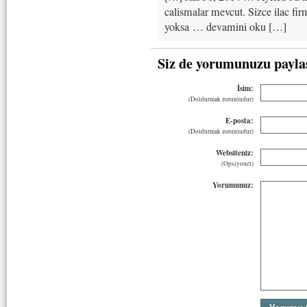
calismalar mevcut. Sizce ilac firm
yoksa … devamini oku […]
Siz de yorumunuzu payla
İsim:
(Doldurmak zorunludur)
E-posta:
(Doldurmak zorunludur)
Websiteniz:
(Opsiyonel)
Yorumunuz: