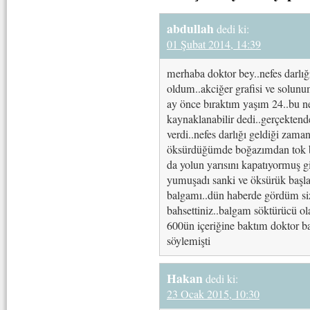
abdullah
dedi ki:
01 Şubat 2014, 14:39
merhaba doktor bey..nefes darlı
oldum..akciğer grafisi ve solunum 
ay önce bıraktım yaşım 24..bu ne
kaynaklanabilir dedi..gerçekten
verdi..nefes darlığı geldiği zama
öksürdüğümde boğazımdan tok bi
da yolun yarısını kapatıyormuş gi
yumuşadı sanki ve öksürük başla
balgamı..dün haberde gördüm sizi
bahsettiniz..balgam söktürücü ola
600ün içeriğine baktım doktor b
söylemişti
Hakan
dedi ki:
23 Ocak 2015, 10:30