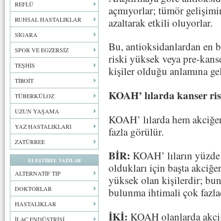
REFLÜ
açmıyorlar; tümör gelişimi
RUHSAL HASTALIKLAR
azaltarak etkili oluyorlar.
SİGARA
Bu, antioksidanlardan en b
SPOR VE EGZERSİZ
riski yüksek veya pre-kans
TEŞHİS
kişiler olduğu anlamına gel
TİROİT
KOAH’ lılarda kanser ri
TÜBERKÜLOZ
UZUN YAŞAMA
KOAH’ lılarda hem akciğer
YAZ HASTALIKLARI
fazla görülür.
ZATÜRREE
BİR:
KOAH’ lıların yüzde 9
ELEŞTİREL YAZILAR
oldukları için başta akciğe
ALTERNATİF TIP
yüksek olan kişilerdir; bu
DOKTORLAR
bulunma ihtimali çok fazla
HASTALIKLAR
İKİ:
KOAH olanlarda akciğer
İLAÇ ENDÜSTRİSİ