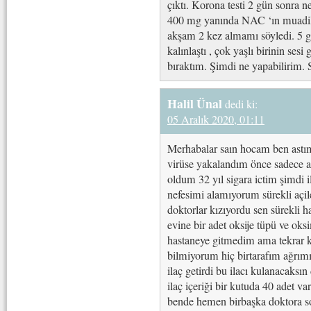
çıktı. Korona testi 2 gün sonra 
400 mg yanında NAC ‘ın muadil
akşam 2 kez almamı söyledi. 5 
kalınlaştı , çok yaşlı birinin sesi
bıraktım. Şimdi ne yapabilirim. 
Halil Ünal
dedi ki:
05 Aralık 2020, 01:11
Merhabalar saın hocam ben astı
virüse yakalandım önce sadece as
oldum 32 yıl sigara ictim şimdi 
nefesimi alamıyorum sürekli açile
doktorlar kızıyordu sen sürekli ha
evine bir adet oksije tüpü ve ok
hastaneye gitmedim ama tekrar
bilmiyorum hiç birtarafım ağrım
ilaç getirdi bu ilacı kulanacaksı
ilaç içeriği bir kutuda 40 adet va
bende hemen birbaşka doktora so