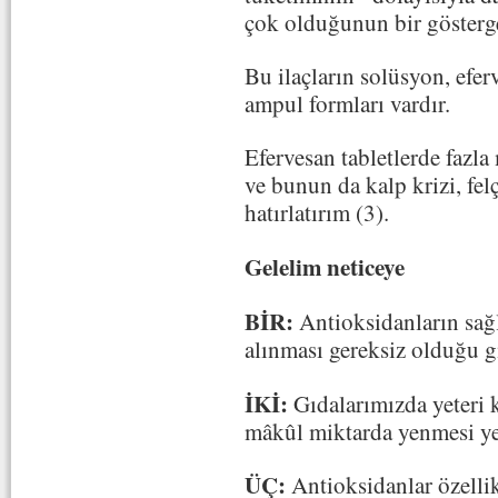
çok olduğunun bir gösterge
Bu ilaçların solüsyon, eferv
ampul formları vardır.
Efervesan tabletlerde fazl
ve bunun da kalp krizi, fel
hatırlatırım (3).
Gelelim neticeye
BİR:
Antioksidanların sağl
alınması gereksiz olduğu gib
İKİ:
Gıdalarımızda yeteri k
mâkûl miktarda yenmesi yet
ÜÇ:
Antioksidanlar özellik