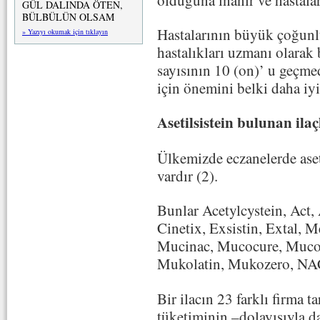
GÜL DALINDA ÖTEN,
BÜLBÜLÜN OLSAM
Hastalarının büyük çoğun
» Yazıyı okumak için tıklayın
hastalıkları uzmanı olarak
sayısının 10 (on)’ u geçme
için önemini belki daha iy
Asetilsistein bulunan ilaç
Ülkemizde eczanelerde aseti
vardır (2).
Bunlar Acetylcystein, Act, 
Cinetix, Exsistin, Extal, 
Mucinac, Mucocure, Muco
Mukolatin, Mukozero, NAC,
Bir ilacın 23 farklı firma t
tüketiminin –dolayısıyla d