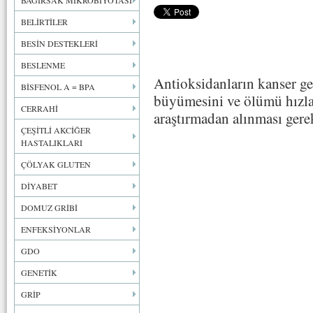
BAĞIRSAK MİKROBİYOTASI
BELİRTİLER
BESİN DESTEKLERİ
BESLENME
Antioksidanların kanser g
BİSFENOL A = BPA
büyümesini ve ölümü hızlan
CERRAHİ
araştırmadan alınması gerek
ÇEŞİTLİ AKCİĞER
HASTALIKLARI
ÇÖLYAK GLUTEN
DİYABET
DOMUZ GRİBİ
ENFEKSİYONLAR
GDO
GENETİK
GRİP