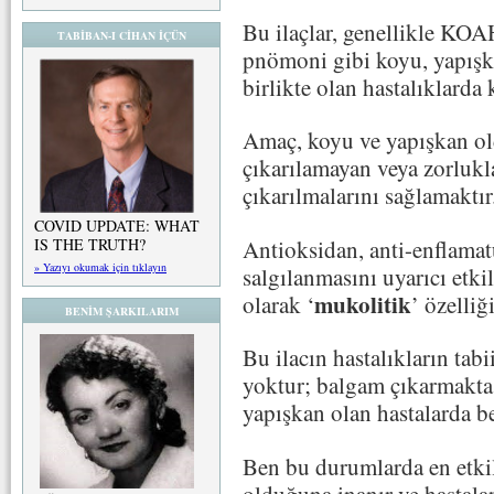
Bu ilaçlar, genellikle KOAH
TABİBAN-I CİHAN İÇÜN
pnömoni gibi koyu, yapışk
birlikte olan hastalıklarda k
Amaç, koyu ve yapışkan old
çıkarılamayan veya zorlukla
çıkarılmalarını sağlamaktır
COVID UPDATE: WHAT
Antioksidan, anti-enflamat
IS THE TRUTH?
» Yazıyı okumak için tıklayın
salgılanmasını uyarıcı etki
mukolitik
olarak ‘
’ özelliği
BENİM ŞARKILARIM
Bu ilacın hastalıkların tabi
yoktur; balgam çıkarmakta
yapışkan olan hastalarda bel
Ben bu durumlarda en etkil
olduğuna inanır ve hastala