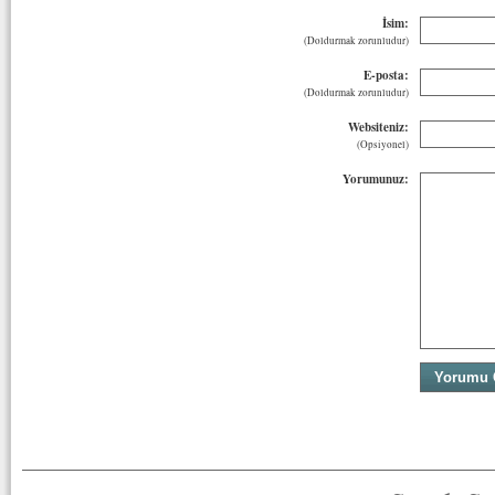
İsim:
(Doldurmak zorunludur)
E-posta:
(Doldurmak zorunludur)
Websiteniz:
(Opsiyonel)
Yorumunuz: