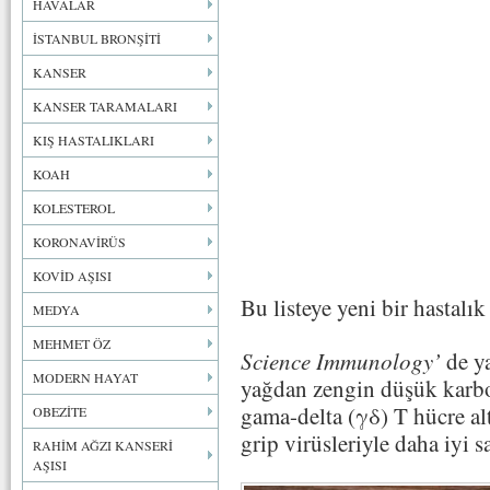
HAVALAR
İSTANBUL BRONŞİTİ
KANSER
KANSER TARAMALARI
KIŞ HASTALIKLARI
KOAH
KOLESTEROL
KORONAVİRÜS
KOVİD AŞISI
Bu listeye yeni bir hastalı
MEDYA
MEHMET ÖZ
Science Immunology’
de ya
MODERN HAYAT
yağdan zengin düşük karbon
gama-delta (γδ) T hücre a
OBEZİTE
grip virüsleriyle daha iyi s
RAHİM AĞZI KANSERİ
AŞISI