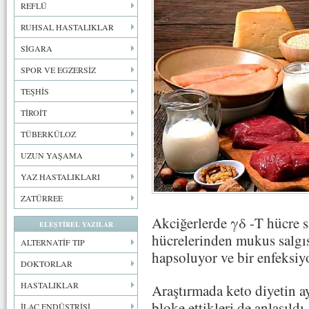
REFLÜ
RUHSAL HASTALIKLAR
SİGARA
SPOR VE EGZERSİZ
TEŞHİS
TİROİT
TÜBERKÜLOZ
UZUN YAŞAMA
YAZ HASTALIKLARI
ZATÜRREE
Akciğerlerde γδ -T hücre sa
ELEŞTİREL YAZILAR
hücrelerinden mukus salgısı
ALTERNATİF TIP
hapsoluyor ve bir enfeksiy
DOKTORLAR
HASTALIKLAR
Araştırmada keto diyetin a
bloke ettikleri de anlaşıldı.
İLAÇ ENDÜSTRİSİ