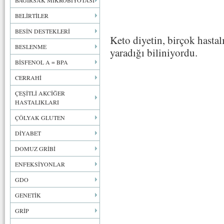
BAĞIRSAK MİKROBİYOTASI
BELİRTİLER
BESİN DESTEKLERİ
Keto diyetin, birçok hastal
BESLENME
yaradığı biliniyordu.
BİSFENOL A = BPA
CERRAHİ
ÇEŞİTLİ AKCİĞER
HASTALIKLARI
ÇÖLYAK GLUTEN
DİYABET
DOMUZ GRİBİ
ENFEKSİYONLAR
GDO
GENETİK
GRİP