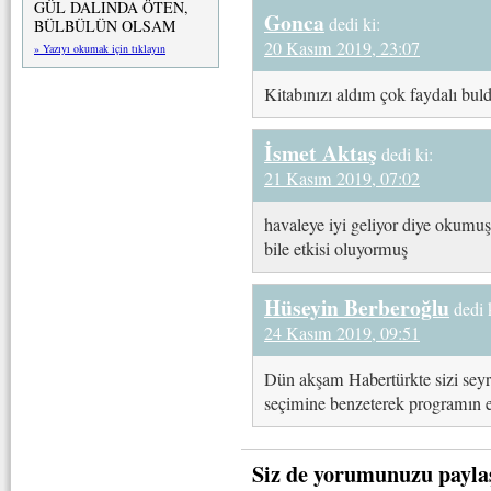
GÜL DALINDA ÖTEN,
Gonca
dedi ki:
BÜLBÜLÜN OLSAM
20 Kasım 2019, 23:07
» Yazıyı okumak için tıklayın
Kitabınızı aldım çok faydalı buld
İsmet Aktaş
dedi ki:
21 Kasım 2019, 07:02
havaleye iyi geliyor diye okumuş
bile etkisi oluyormuş
Hüseyin Berberoğlu
dedi 
24 Kasım 2019, 09:51
Dün akşam Habertürkte sizi seyr
seçimine benzeterek programın en
Siz de yorumunuzu payla