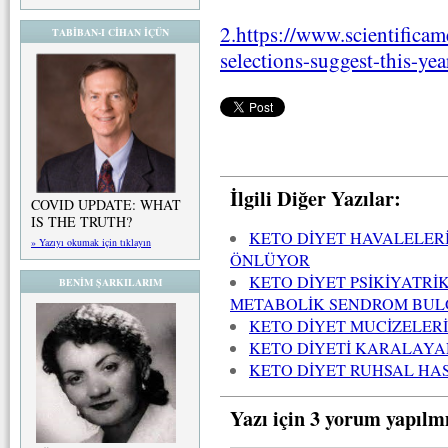
2.https://www.scientificam
TABİBAN-I CİHAN İÇÜN
selections-suggest-this-ye
İlgili Diğer Yazılar:
COVID UPDATE: WHAT
IS THE TRUTH?
KETO DİYET HAVALELER
» Yazıyı okumak için tıklayın
ÖNLÜYOR
KETO DİYET PSİKİYATRİ
BENİM ŞARKILARIM
METABOLİK SENDROM BUL
KETO DİYET MUCİZELERİ
KETO DİYETİ KARALAYA
KETO DİYET RUHSAL HAS
Yazı için 3 yorum yapılm