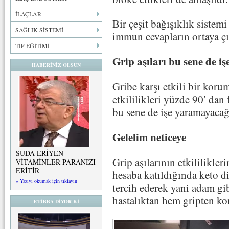
İLAÇLAR
Bir çeşit bağışıklık sistemi
SAĞLIK SİSTEMİ
immun cevapların ortaya çı
TIP EĞİTİMİ
Grip aşıları bu sene de i
HABERİNİZ OLSUN
Gribe karşı etkili bir kor
etkililikleri yüzde 90′ dan 
bu sene de işe yaramayacağı
Gelelim neticeye
SUDA ERİYEN
Grip aşılarının etkililikle
VİTAMİNLER PARANIZI
ERİTİR
hesaba katıldığında keto di
» Yazıyı okumak için tıklayın
tercih ederek yani adam gi
hastalıktan hem gripten k
ETİBBA DİYOR Kİ