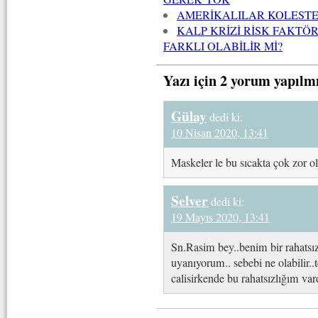
AMERİKALILAR KOLESTE
KALP KRİZİ RİSK FAKT
FARKLI OLABİLİR Mİ?
Yazı için 2 yorum yapılm
Gülay
dedi ki:
10 Nisan 2020, 13:41
Maskeler le bu sıcakta çok zor o
Selver
dedi ki:
19 Mayıs 2020, 13:41
Sn.Rasim bey..benim bir rahatsız
uyanıyorum.. sebebi ne olabilir
calisirkende bu rahatsızlığım var