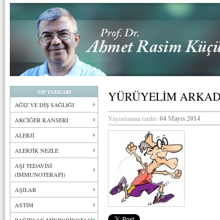
TIP YAZILARI
YÜRÜYELİM ARKA
AĞIZ VE DİŞ SAĞLIĞI
04 Mayıs 2014
Yayınlanma tarihi:
AKCİĞER KANSERİ
ALERJİ
ALERJİK NEZLE
AŞI TEDAVİSİ
(İMMUNOTERAPİ)
AŞILAR
ASTIM