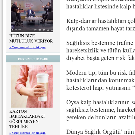
hastalıklar listesinde kalp h
Kalp-damar hastalıkları ço
dışında tamamen hayat tarz
HÜZÜN BİZE
MUTLULUK VERİYOR
Sağlıksız beslenme (rafine ş
» Yazıyı okumak için tıklayın
hareketsizlik ve tütün kull
diyabet başta gelen risk fak
DERDİME BİR ÇARE
Modern tıp, tüm bu risk fa
hastalıklarından korunmak i
kolesterol hapı yutmasını “
Oysa kalp hastalıklarının s
sağlıksız beslenme, hareket
KARTON
gereken de bunların azaltıl
BARDAKLARDAKİ
GÖRÜLMEYEN
TEHLİKE
Dünya Sağlık Örgütü’ nün y
» Yazıyı okumak için tıklayın