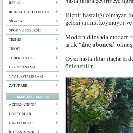
hastalıklara çevirmeye uğra
REFLÜ
RUHSAL HASTALIKLAR
Hiçbir hastalığı olmayan in
geleni ardına koymuyor ve 
SİGARA
SPOR VE EGZERSİZ
Modern dünyada modern tıp
TEŞHİS
ilaç abonesi
artık “
” olmuş
TİROİT
Oysa hastalıklar ilaçlarla d
TÜBERKÜLOZ
önlenebilir.
UZUN YAŞAMA
YAZ HASTALIKLARI
ZATÜRREE
ELEŞTİREL YAZILAR
ALTERNATİF TIP
DOKTORLAR
HASTALIKLAR
İLAÇ ENDÜSTRİSİ