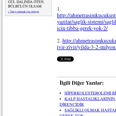
GÜL DALINDA ÖTEN,
BÜLBÜLÜN OLSAM
1.
» Yazıyı okumak için tıklayın
http://ahmetrasimkucukusta
yazilar/saglik-sistemi/sag
icin-tibba-gerek-yok-2/
2.
http://ahmetrasimkucuk
ivir-zivir/yilda-3-2-milyon
İlgili Diğer Yazılar:
HİPERKOLESTEROLEMİ Bİ
KALP HASTALIKLARININ 
DİRENCİDİR
SAĞLIKLI OLMAK HASTA
GEREK YOK