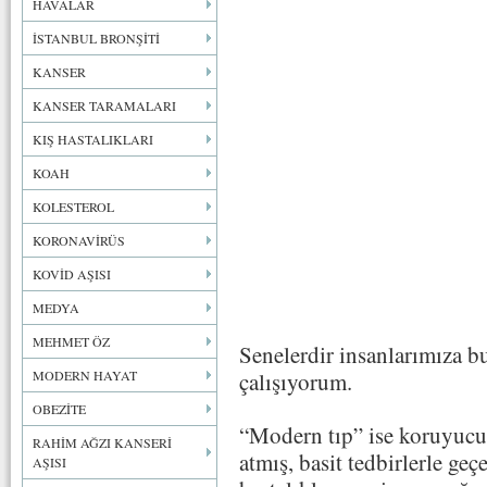
HAVALAR
İSTANBUL BRONŞİTİ
KANSER
KANSER TARAMALARI
KIŞ HASTALIKLARI
KOAH
KOLESTEROL
KORONAVİRÜS
KOVİD AŞISI
MEDYA
MEHMET ÖZ
Senelerdir insanlarımıza b
MODERN HAYAT
çalışıyorum.
OBEZİTE
“Modern tıp” ise koruyucu 
RAHİM AĞZI KANSERİ
atmış, basit tedbirlerle geç
AŞISI