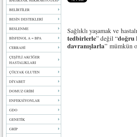
BAĞIRSAK MİKROBİYOTASI
BELİRTİLER
BESİN DESTEKLERİ
BESLENME
Sağlıklı yaşamak ve hastal
tedbirlerle
doğru 
” değil “
BİSFENOL A = BPA
davranışlarla
” mümkün ol
CERRAHİ
ÇEŞİTLİ AKCİĞER
HASTALIKLARI
ÇÖLYAK GLUTEN
DİYABET
DOMUZ GRİBİ
ENFEKSİYONLAR
GDO
GENETİK
GRİP