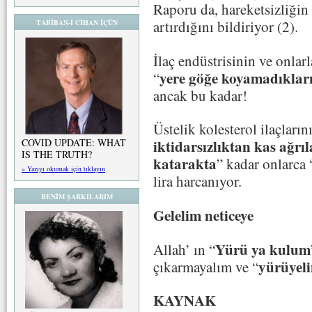
Raporu da, hareketsizliğin 
artırdığını bildiriyor (2).
TABİBAN-I CİHAN İÇÜN
İlaç endüstrisinin ve onlarl
yere göğe koyamadıkları
“
ancak bu kadar!
Üstelik kolesterol ilaçların
COVID UPDATE: WHAT
iktidarsızlıktan kas ağrı
IS THE TRUTH?
katarakta
” kadar onlarca 
» Yazıyı okumak için tıklayın
lira harcanıyor.
BENİM ŞARKILARIM
Gelelim neticeye
Yürü ya kulum
Allah’ ın “
yürüyel
çıkarmayalım ve “
KAYNAK