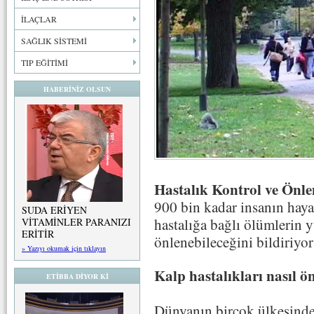
İLAÇLAR
SAĞLIK SİSTEMİ
TIP EĞİTİMİ
HABERİNİZ OLSUN
Hastalık Kontrol ve Ön
900 bin kadar insanın haya
SUDA ERİYEN
hastalığa bağlı ölümlerin yü
VİTAMİNLER PARANIZI
ERİTİR
önlenebileceğini bildiriyor
» Yazıyı okumak için tıklayın
Kalp hastalıkları nasıl ö
ETİBBA DİYOR Kİ
Dünyanın birçok ülkesinde