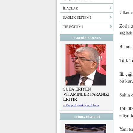
İLAÇLAR
Ülkede 
SAĞLIK SİSTEMİ
Zorla d
TIP EĞİTİMİ
sağladı
HABERİNİZ OLSUN
Bu arad
Türk Ta
İlk çığ
bu kur
SUDA ERİYEN
VİTAMİNLER PARANIZI
Sakın 
ERİTİR
» Yazıyı okumak için tıklayın
150.000
ediyorl
ETİBBA DİYOR Kİ
Yani te