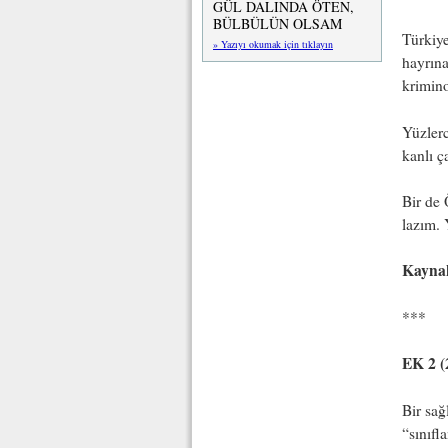
GÜL DALINDA ÖTEN,
BÜLBÜLÜN OLSAM
Türkiye
» Yazıyı okumak için tıklayın
hayrına
krimino
Yüzlerc
kanlı ç
Bir de 
lazım. 
Kayna
***
EK 2 (
Bir sağl
“sınıfl