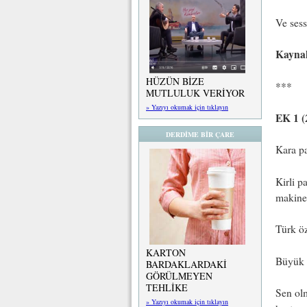
Ve sess
Kayna
HÜZÜN BİZE
***
MUTLULUK VERİYOR
» Yazıyı okumak için tıklayın
EK 1 (
DERDİME BİR ÇARE
Kara pa
Kirli p
makine
Türk öz
KARTON
Büyük 
BARDAKLARDAKİ
GÖRÜLMEYEN
TEHLİKE
Sen olm
» Yazıyı okumak için tıklayın