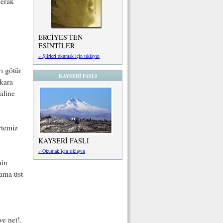
merak
ERCİYES'TEN
ESİNTİLER
» Şiirleri okumak için tıklayın
yı götür
KAYSERİ FASLI
 kara
aline
rtemiz
KAYSERİ FASLI
» Okumak için tıklayın
nin
 ama üst
e net!.