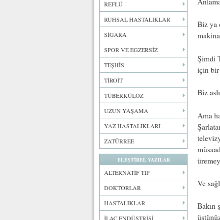
Anlama
REFLÜ
RUHSAL HASTALIKLAR
Biz ya 
SİGARA
makinal
SPOR VE EGZERSİZ
Şimdi T
TEŞHİS
için bi
TİROİT
Biz asl
TÜBERKÜLOZ
UZUN YAŞAMA
Ama hal
Şarlata
YAZ HASTALIKLARI
televiz
ZATÜRREE
müsaad
üremeye
ELEŞTİREL YAZILAR
ALTERNATİF TIP
Ve sağl
DOKTORLAR
HASTALIKLAR
Bakın ş
üstünüz
İLAÇ ENDÜSTRİSİ