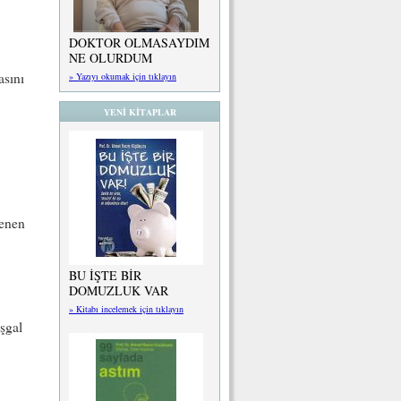
DOKTOR OLMASAYDIM
NE OLURDUM
asını
» Yazıyı okumak için tıklayın
YENİ KİTAPLAR
lenen
BU İŞTE BİR
DOMUZLUK VAR
» Kitabı incelemek için tıklayın
şgal