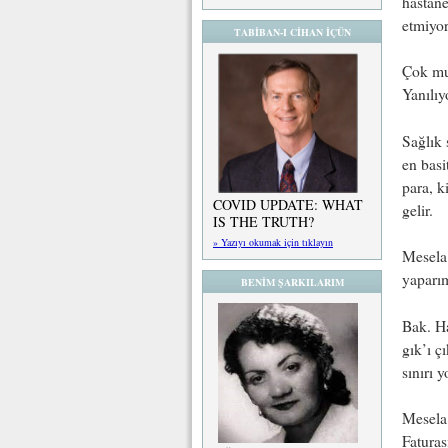
hastane
etmiyo
TABİBAN-I CİHAN İÇÜN
Çok mu 
Yanılıy
Sağlık 
en basi
para, k
COVID UPDATE: WHAT
gelir.
IS THE TRUTH?
» Yazıyı okumak için tıklayın
Mesela 
yaparı
BENİM ŞARKILARIM
Bak. Ha
gık’ı ç
sınırı y
Mesela 
Faturas