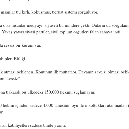
insanlar bu kirli, kokuşmuş, berbat sistemi sorguluyor.
a olsa insanlar medyayı, siyaseti bu mindere çekti. Onların da sorgulam
. Yavaş yavaş siyasi partiler, sivil toplum örgütleri falan sahaya indi.
a sessiz bir kurum var.
bipleri Birliği.
lık atması beklenen. Konunun ilk muhatabı. Davanın savcısı olması bek
um “sessiz”
ona bakarak bu ülkedeki 150.000 hekimi suçlamayın.
 hekim içinden sadece 4.000 tanesinin oyu ile o koltukları utanmadan i
ar.
msil kabiliyetleri sadece binde yarım.