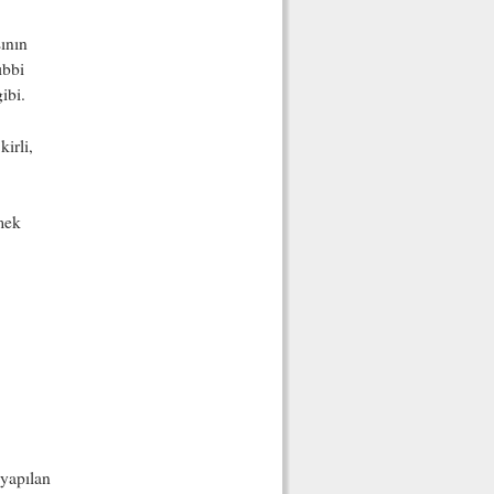
ının
ıbbi
ibi.
irli,
mek
 yapılan