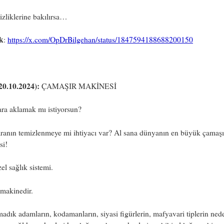
izliklerine bakılırsa…
k
:
https://x.com/OpDrBilgehan/status/1847594188688200150
20.10.2024):
ÇAMAŞIR MAKİNESİ
ra aklamak mı istiyorsun?
aranın temizlenmeye mi ihtiyacı var? Al sana dünyanın en büyük çamaşı
si!
el sağlık sistemi.
makinedir.
adık adamların, kodamanların, siyasi figürlerin, mafyavari tiplerin ned