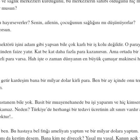
 ve sağlık merkezleri kurduğunu, bu merkezlerin sahibi olduğunu hiç 
r musun?
hayırseverler? Senin, ailenin, çocuğunun sağlığını mı düşünüyorlar?
orsun.
sektörü işini adam gibi yapsan bile çok karlı bir iş kolu değildir. O para
tinden faize yatır. Kat be kat daha fazla para kazanırsın. Ama ortada bir
irli para varsa. Hah işte o zaman dünyanın en büyük çamaşır makinesi h
getir kardeşim bana bir milyar dolar kirli para. Ben bir ay içinde onu te
m.
stanem bile yok. Basit bir muayenehanede bu işi yaparım ve hiç kimse
ıkamaz. Neden? Türkiye’de herhangi bir tedavi ücretinin alt sınırı vardır
oktur!..
ben. Bu hastaya bel fıtığı ameliyatı yaptım ve bir milyar dolara yaptım.
ını da kestim desem. Bana kim ne diyecek? Yasal mı yasal. Kanun açık v