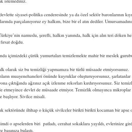
k istemediniz.
devlette siyaset-politika cenderesinde ya da özel sektör baronlarının kı
arında parçalanıyoruz ey halkım, bize bir el atın dediler. Umursamadını
ürkiye’nin namuslu, şerefli, halkın yanında, halk için alın teri döken he
r fırsat doğdu.
ında içimizdeki çürük yumurtaları temizlemekte mahir bir meslek gurub
k olarak siz bu temizliği yapmamıza bir türlü müsaade etmiyorsunuz.
nların muayenehaneleri önünde kuyruklar oluşturuyorsunuz, şarlatanlar
yona çıktığında ağzınız açık izlenme rekorları kırdırıyorsunuz. Siz temiz
e etmeyince devlet de müsaade etmiyor. Temizlik olmayınca mikroplar 
 başlıyor. Sivilce misali.
ık sektöründe iltihap o küçük sivilceler birikti birikti kocaman bir apse 
imdi o apselerden biri patladı, cerahat sokaklara yayıldı, evlerinize gird
e başınıza bulaştı.