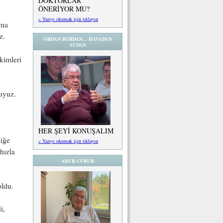
DOKTORLAR
ÖNERİYOR MU?
» Yazıyı okumak için tıklayın
yma
z.
ORDAN BURDAN... HAVADAN
SUDAN
kimleri
uyuz.
HER ŞEYİ KONUŞALIM
liğe
» Yazıyı okumak için tıklayın
hızla
ABUR CUBUR
oldu.
i,