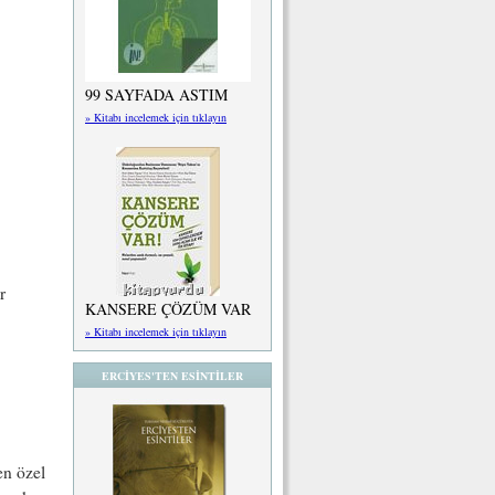
99 SAYFADA ASTIM
» Kitabı incelemek için tıklayın
r
KANSERE ÇÖZÜM VAR
» Kitabı incelemek için tıklayın
ERCİYES'TEN ESİNTİLER
en özel