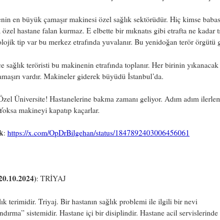
nin en büyük çamaşır makinesi özel sağlık sektörüdür. Hiç kimse babas
 özel hastane falan kurmaz. E elbette bir mıknatıs gibi etrafta ne kadar t
lojik tip var bu merkez etrafında yuvalanır. Bu yenidoğan terör örgütü g
e sağlık teröristi bu makinenin etrafında toplanır. Her birinin yıkanacak k
amaşırı vardır. Makineler giderek büyüdü İstanbul’da.
Özel Üniversite! Hastanelerine bakma zamanı geliyor. Adım adım ilerle
Yoksa makineyi kapatıp kaçarlar.
k
:
https://x.com/OpDrBilgehan/status/1847892403006456061
20.10.2024)
: TRİYAJ
ık terimidir. Triyaj. Bir hastanın sağlık problemi ile ilgili bir nevi
andırma” sistemidir. Hastane içi bir disiplindir. Hastane acil servislerinde