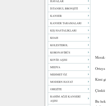
HAVALAR
İSTANBUL BRONŞİTİ
KANSER
KANSER TARAMALARI
KIŞ HASTALIKLARI
KOAH
KOLESTEROL
KORONAVİRÜS
Merak 
KOVİD AŞISI
MEDYA
Ortaya 
MEHMET ÖZ
Kimi gö
MODERN HAYAT
OBEZİTE
Çünkü b
RAHİM AĞZI KANSERİ
AŞISI
Bu heki