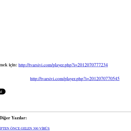
mek için:
http://tvarsivi.com/player.php?i=2012070777234
http://tvarsivi.com/player.php?i=2012070770545
i Diğer Yazılar:
İPTEN ÖNCE GELEN 300 VİRÜS