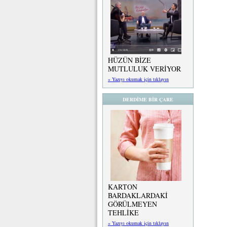
HÜZÜN BİZE
MUTLULUK VERİYOR
» Yazıyı okumak için tıklayın
DERDİME BİR ÇARE
KARTON
BARDAKLARDAKİ
GÖRÜLMEYEN
TEHLİKE
» Yazıyı okumak için tıklayın