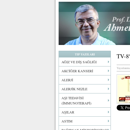
TIP YAZILARI
TV-8
AĞIZ VE DİŞ SAĞLIĞI
Yayınlanma
AKCİĞER KANSERİ
ALERJİ
ALERJİK NEZLE
AŞI TEDAVİSİ
(İMMUNOTERAPİ)
AŞILAR
ASTIM