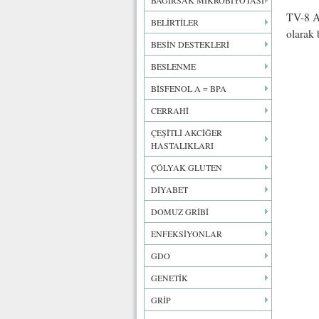
BAĞIRSAK MİKROBİYOTASI
TV-8 A
BELİRTİLER
olarak 
BESİN DESTEKLERİ
BESLENME
BİSFENOL A = BPA
CERRAHİ
ÇEŞİTLİ AKCİĞER
HASTALIKLARI
ÇÖLYAK GLUTEN
DİYABET
DOMUZ GRİBİ
ENFEKSİYONLAR
GDO
GENETİK
GRİP