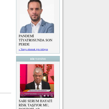
PANDEMİ
TİYATROSUNDA SON
PERDE
» Yazıyı okumak için tıklayın
BİR TAVSİYE
SARI SERUM HAYATİ
RİSK TAŞIYOR MU,