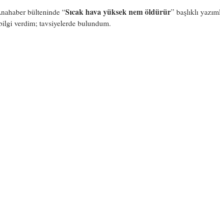
Sıcak hava yüksek nem öldürür
nahaber bülteninde “
” başlıklı yazıml
bilgi verdim; tavsiyelerde bulundum.