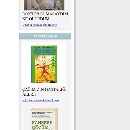
DOKTOR OLMASAYDIM
NE OLURDUM
» Yazıyı okumak için tıklayın
YENİ KİTAPLAR
ÇAĞIMIZIN HASTALIĞI
ALERJİ
» Kitabı incelemek için tıklayın