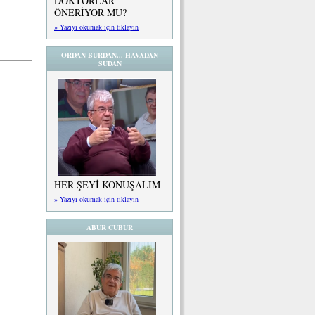
DOKTORLAR
ÖNERİYOR MU?
» Yazıyı okumak için tıklayın
ORDAN BURDAN... HAVADAN
SUDAN
HER ŞEYİ KONUŞALIM
» Yazıyı okumak için tıklayın
ABUR CUBUR