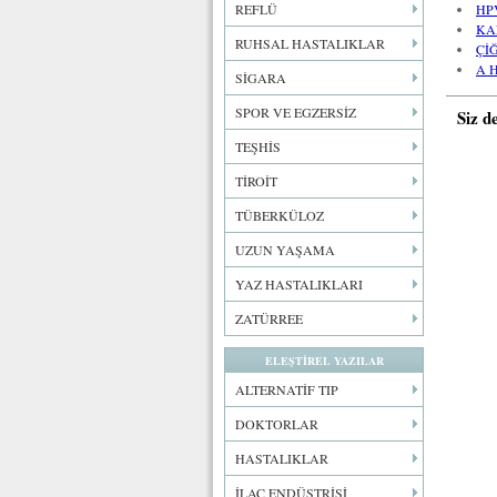
REFLÜ
HPV
KA
RUHSAL HASTALIKLAR
Çİ
A 
SİGARA
SPOR VE EGZERSİZ
Siz d
TEŞHİS
TİROİT
TÜBERKÜLOZ
UZUN YAŞAMA
YAZ HASTALIKLARI
ZATÜRREE
ELEŞTİREL YAZILAR
ALTERNATİF TIP
DOKTORLAR
HASTALIKLAR
İLAÇ ENDÜSTRİSİ