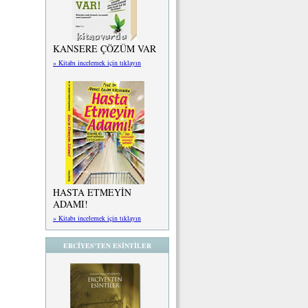
KANSERE ÇÖZÜM VAR
» Kitabı incelemek için tıklayın
HASTA ETMEYİN
ADAMI!
» Kitabı incelemek için tıklayın
ERCİYES'TEN ESİNTİLER