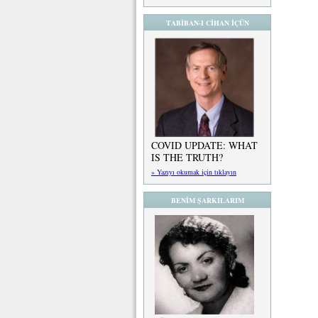
TABİBAN-I CİHAN İÇÜN
COVID UPDATE: WHAT
IS THE TRUTH?
» Yazıyı okumak için tıklayın
BENİM ŞARKILARIM