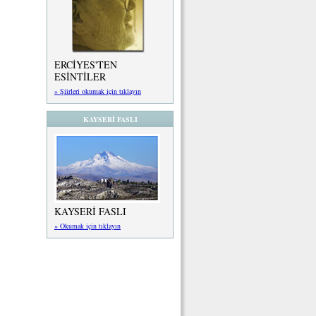
ERCİYES'TEN
ESİNTİLER
» Şiirleri okumak için tıklayın
KAYSERİ FASLI
KAYSERİ FASLI
» Okumak için tıklayın