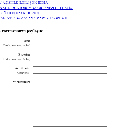
 AŞISI İLE İLGİLİ ŞOK İDDİA
NAL D DOKTORUMDA GRİP NEZLE TEDAVİSİ
Ğ SÜTTEN UZAK DURUN
HABERDE DAMACANA RAPORU YORUMU
e yorumunuzu paylaşın:
İsim:
(Doldurmak zorunludur)
E-posta:
(Doldurmak zorunludur)
Websiteniz:
(Opsiyonel)
Yorumunuz: