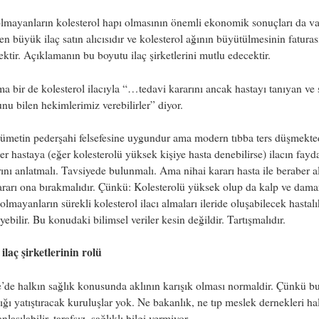
lmayanların kolesterol hapı olmasının önemli ekonomik sonuçları da va
en büyük ilaç satın alıcısıdır ve kolesterol ağının büyütülmesinin faturas
ktir. Açıklamanın bu boyutu ilaç şirketlerini mutlu edecektir.
a bir de kolesterol ilacıyla “…tedavi kararını ancak hastayı tanıyan ve 
u bilen hekimlerimiz verebilirler” diyor.
metin pederşahi felsefesine uygundur ama modern tıbba ters düşmekted
r hastaya (eğer kolesterolü yüksek kişiye hasta denebilirse) ilacın fayd
rını anlatmalı. Tavsiyede bulunmalı. Ama nihai kararı hasta ile beraber a
ararı ona bırakmalıdır. Çünkü: Kolesterolü yüksek olup da kalp ve dama
 olmayanların sürekli kolesterol ilacı almaları ileride oluşabilecek hastalı
ebilir. Bu konudaki bilimsel veriler kesin değildir. Tartışmalıdır.
ilaç şirketlerinin rolü
’de halkın sağlık konusunda aklının karışık olması normaldir. Çünkü b
lığı yatıştıracak kuruluşlar yok. Ne bakanlık, ne tıp meslek dernekleri ha
nlaşılabilir, tarafsız, sağlıklı bilgi vermiyor.