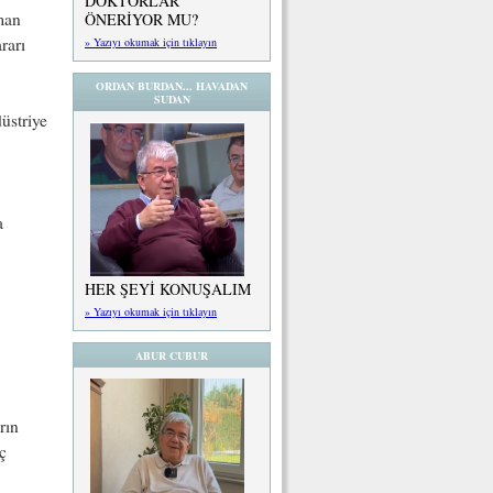
DOKTORLAR
man
ÖNERİYOR MU?
rarı
» Yazıyı okumak için tıklayın
ORDAN BURDAN... HAVADAN
SUDAN
üstriye
a
HER ŞEYİ KONUŞALIM
» Yazıyı okumak için tıklayın
ABUR CUBUR
rın
ç