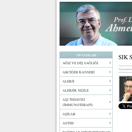
TIP YAZILARI
SIK
AĞIZ VE DİŞ SAĞLIĞI
Yayınlanma
AKCİĞER KANSERİ
ALERJİ
ALERJİK NEZLE
AŞI TEDAVİSİ
(İMMUNOTERAPİ)
AŞILAR
ASTIM