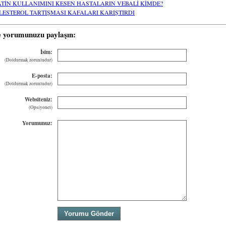
ATİN KULLANIMINI KESEN HASTALARIN VEBALİ KİMDE?
LESTEROL TARTIŞMASI KAFALARI KARIŞTIRDI
e yorumunuzu paylaşın:
İsim:
(Doldurmak zorunludur)
E-posta:
(Doldurmak zorunludur)
Websiteniz:
(Opsiyonel)
Yorumunuz: