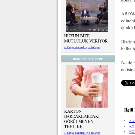
ABD’de 
edinebi
çünkü 
HÜZÜN BİZE
MUTLULUK VERİYOR
Bizde 
» Yazıyı okumak için tıklayın
halka b
DERDİME BİR ÇARE
Ne de b
etkisin
İlgil
KARTON
BARDAKLARDAKİ
KO
GÖRÜLMEYEN
TEHLİKE
KO
KO
» Yazıyı okumak için tıklayın