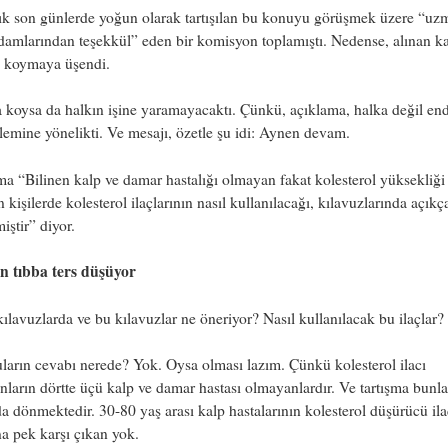
ık son günlerde yoğun olarak tartışılan bu konuyu görüşmek üzere “uz
damlarından teşekkül” eden bir komisyon toplamıştı. Nedense, alınan ka
e koymaya üşendi.
 koysa da halkın işine yaramayacaktı. Çünkü, açıklama, halka değil end
âlemine yönelikti. Ve mesajı, özetle şu idi: Aynen devam.
a “Bilinen kalp ve damar hastalığı olmayan fakat kolesterol yüksekliği
 kişilerde kolesterol ilaçlarının nasıl kullanılacağı, kılavuzlarında açıkç
miştir” diyor.
 tıbba ters düşüyor
ılavuzlarda ve bu kılavuzlar ne öneriyor? Nasıl kullanılacak bu ilaçlar?
ların cevabı nerede? Yok. Oysa olması lazım. Çünkü kolesterol ilacı
nların dörtte üçü kalp ve damar hastası olmayanlardır. Ve tartışma bunla
da dönmektedir. 30-80 yaş arası kalp hastalarının kolesterol düşürücü ila
a pek karşı çıkan yok.