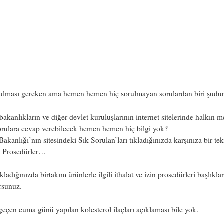
rulması gereken ama hemen hemen hiç sorulmayan sorulardan biri şudur
akanlıkların ve diğer devlet kuruluşlarının internet sitelerinde halkın 
sorulara cevap verebilecek hemen hemen hiç bilgi yok?
Bakanlığı’nın sitesindeki Sık Sorulan’ları tıkladığınızda karşınıza bir te
r: Prosedürler…
kladığınızda birtakım ürünlerle ilgili ithalat ve izin prosedürleri başlıklar
rsunuz.
geçen cuma günü yapılan kolesterol ilaçları açıklaması bile yok.