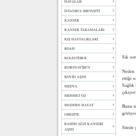
HAVALAR
İSTANBUL BRONŞİTİ
KANSER
KANSER TARAMALARI
KIŞ HASTALIKLARI
KOAH
Sık so
KOLESTEROL
KORONAVİRÜS
Neden b
KOVİD AŞISI
ettiği 
Sağlık 
MEDYA
çıkıyo
MEHMET ÖZ
MODERN HAYAT
Bunu tı
görüyo
OBEZİTE
RAHİM AĞZI KANSERİ
Sitede 
AŞISI