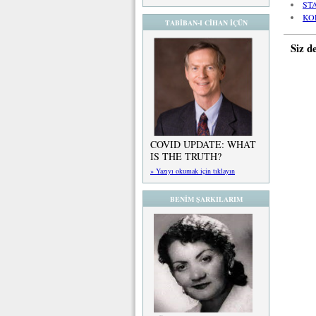
ST
KO
TABİBAN-I CİHAN İÇÜN
Siz d
COVID UPDATE: WHAT
IS THE TRUTH?
» Yazıyı okumak için tıklayın
BENİM ŞARKILARIM