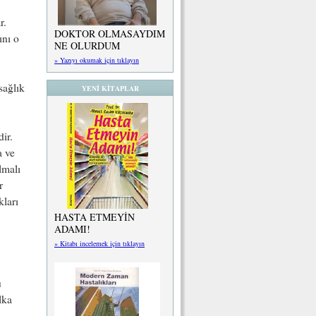
r.
DOKTOR OLMASAYDIM
ını o
NE OLURDUM
» Yazıyı okumak için tıklayın
sağlık
YENİ KİTAPLAR
ir.
a ve
lmalı
r
kları
HASTA ETMEYİN
ADAMI!
» Kitabı incelemek için tıklayın
u
lka