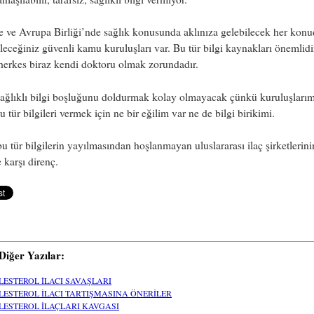
ve Avrupa Birliği’nde sağlık konusunda aklınıza gelebilecek her konud
leceğiniz güvenli kamu kuruluşları var. Bu tür bilgi kaynakları önemlidi
herkes biraz kendi doktoru olmak zorundadır.
sağlıklı bilgi boşluğunu doldurmak kolay olmayacak çünkü kuruluşları
u tür bilgileri vermek için ne bir eğilim var ne de bilgi birikimi.
u tür bilgilerin yayılmasından hoşlanmayan uluslararası ilaç şirketlerini
e karşı direnç.
i Diğer Yazılar:
LESTEROL İLACI SAVAŞLARI
LESTEROL İLACI TARTIŞMASINA ÖNERİLER
LESTEROL İLAÇLARI KAVGASI