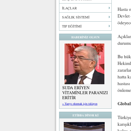
İLAÇLAR
Hasta o
Devlet 
SAĞLIK SİSTEMİ
ödeyece
TIP EĞİTİMİ
Açıklam
HABERİNİZ OLSUN
durumun
Bu hükü
Hekimle
zararla
hatta k
hastası
SUDA ERİYEN
önlemey
VİTAMİNLER PARANIZI
ERİTİR
Global 
» Yazıyı okumak için tıklayın
ETİBBA DİYOR Kİ
Türkiye
karışık
kolay, a