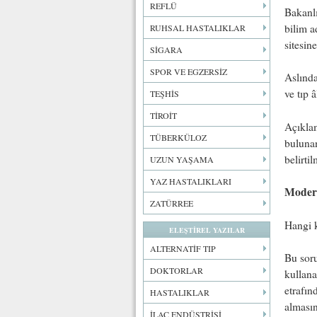
REFLÜ
Bakanl
bilim a
RUHSAL HASTALIKLAR
sitesin
SİGARA
SPOR VE EGZERSİZ
Aslında
ve tıp 
TEŞHİS
TİROİT
Açıklam
TÜBERKÜLOZ
bulunan
belirtil
UZUN YAŞAMA
YAZ HASTALIKLARI
Modern
ZATÜRREE
Hangi k
ELEŞTİREL YAZILAR
ALTERNATİF TIP
Bu soru
DOKTORLAR
kullana
etrafın
HASTALIKLAR
almasın
İLAÇ ENDÜSTRİSİ