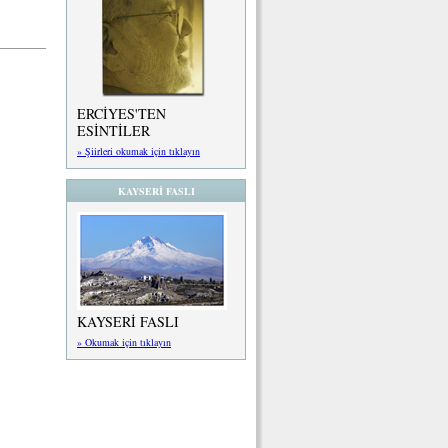
ERCİYES'TEN
ESİNTİLER
» Şiirleri okumak için tıklayın
KAYSERİ FASLI
KAYSERİ FASLI
» Okumak için tıklayın