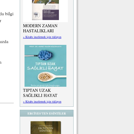
a bilgi
r
MODERN ZAMAN
HASTALIKLARI
» Kitabı incelemek için tıklayın
mızda
n
TIPTAN UZAK
SAĞLIKLI HAYAT
» Kitabı incelemek için tıklayın
ERCİYES'TEN ESİNTİLER