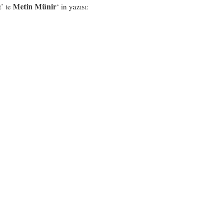
Metin Münir
t’ te
‘ in yazısı: