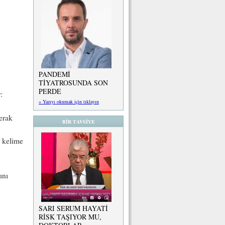
PANDEMİ
TİYATROSUNDA SON
PERDE
:
» Yazıyı okumak için tıklayın
merak
BİR TAVSİYE
k kelime
ını
SARI SERUM HAYATİ
RİSK TAŞIYOR MU,