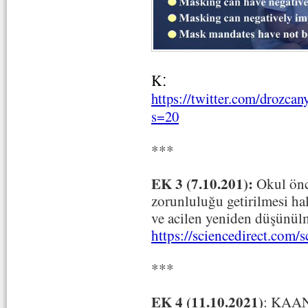
K
:
https://twitter.com/drozca
s=20
***
EK 3 (7.10.201):
Okul önc
zorunluluğu getirilmesi hal
ve acilen yeniden düşünülm
https://
sciencedirect.com/sc
***
EK 4 (11.10.2021)
: KAA