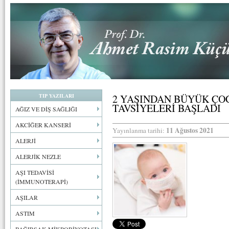
TIP YAZILARI
2 YAŞINDAN BÜYÜK Ç
TAVSİYELERİ BAŞLADI
AĞIZ VE DİŞ SAĞLIĞI
AKCİĞER KANSERİ
11 Ağustos 2021
Yayınlanma tarihi:
ALERJİ
ALERJİK NEZLE
AŞI TEDAVİSİ
(İMMUNOTERAPİ)
AŞILAR
ASTIM