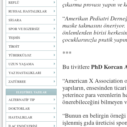
REFLÜ
çıkarma provası yapın ve 
RUHSAL HASTALIKLAR
“
Amerikan Pediatri Derneğ
SİGARA
maske takmasını öneriyor.
SPOR VE EGZERSİZ
önlemlerden birisi herkes
TEŞHİS
çocuklarınızla pratik yapı
TİROİT
***
TÜBERKÜLOZ
UZUN YAŞAMA
PhD Korcan A
Bu tivitlere
YAZ HASTALIKLARI
“American X Association ol
ZATÜRREE
yapıların, ensesinden ticar
ELEŞTİREL YAZILAR
yeterince para verenlerin he
ALTERNATİF TIP
önerebileceğini bilmeyen 
DOKTORLAR
“Bunun en belirgin örneği a
HASTALIKLAR
işlenmiş gıda üreticisi spo
İLAÇ ENDÜSTRİSİ