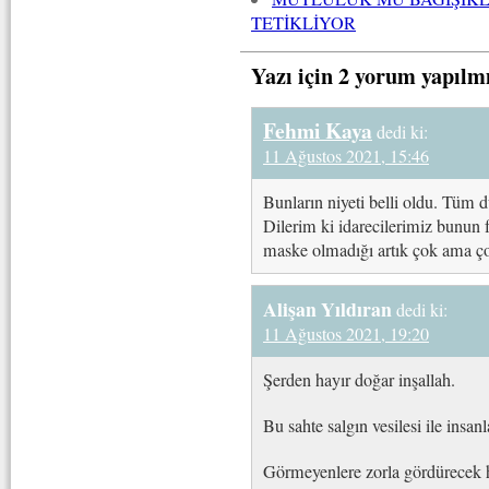
TETİKLİYOR
Yazı için 2 yorum yapılm
Fehmi Kaya
dedi ki:
11 Ağustos 2021, 15:46
Bunların niyeti belli oldu. Tüm 
Dilerim ki idarecilerimiz bunun 
maske olmadığı artık çok ama ço
Alişan Yıldıran
dedi ki:
11 Ağustos 2021, 19:20
Şerden hayır doğar inşallah.
Bu sahte salgın vesilesi ile insan
Görmeyenlere zorla gördürecek 