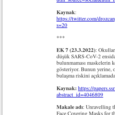
Kaynak
:
https://twitter.com/droz
s=20
***
EK 7 (23.3.2022)
:
Okullar
düşük SARS-CoV-2 ensidans
bulunmaması maskelerin k
gösteriyor. Bunun yerine, 
bulaşma riskini açıklamada
Kaynak:
https://papers.s
abstract_id=4046809
Makale adı
: Unravelling 
Face Covering Masks for 