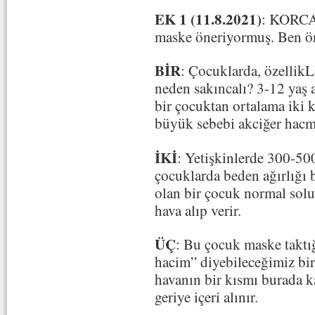
EK 1 (11.8.2021)
: KORCA
maske öneriyormuş. Ben ö
BİR
: Çocuklarda, özellikL
neden sakıncalı? 3-12 yaş 
bir çocuktan ortalama iki k
büyük sebebi akciğer hacm
İKİ
: Yetişkinlerde 300-50
çocuklarda beden ağırlığı b
olan bir çocuk normal sol
hava alıp verir.
ÜÇ
: Bu çocuk maske taktı
hacim” diyebileceğimiz bir
havanın bir kısmı burada kal
geriye içeri alınır.