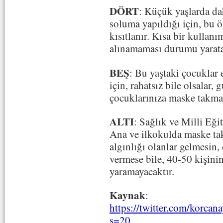
DÖRT
: Küçük yaşlarda da
soluma yapıldığı için, bu 
kısıtlanır. Kısa bir kullanım
alınamaması durumu yarata
BEŞ
: Bu yaştaki çocuklar e
için, rahatsız bile olsalar,
çocuklarınıza maske takmay
ALTI
: Sağlık ve Milli Eği
Ana ve ilkokulda maske ta
algınlığı olanlar gelmesin,
vermese bile, 40-50 kişinin
yaramayacaktır.
Kaynak
:
https://twitter.com/korca
s=20