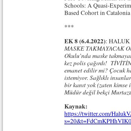
Schools: A Quasi-Experime
Based Cohort in Catalonia
***
EK 8 (6.4.2022)
: HALU
MASKE TAKMAYACAK Okul 
Okulu’nda maske takmayan 1
kez polis çağırdı! TİVİT
emanet edilir mi? Çocuk ha
istemiyor. Sağlıklı insanla
bir kanıt yok (zaten kimse 
Müdür değil bekçi Murtaz
Kaynak:
https://twitter.com/Hal
s=20&t=FdCmKPHhVIK