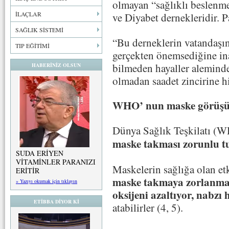
olmayan “sağlıklı beslenm
İLAÇLAR
ve Diyabet dernekleridir. P
SAĞLIK SİSTEMİ
“Bu derneklerin vatandaşın 
TIP EĞİTİMİ
gerçekten önemsediğine ina
bilmeden hayaller aleminde
HABERİNİZ OLSUN
olmadan saadet zincirine h
WHO’ nun maske görüş
Dünya Sağlık Teşkilatı (W
maske tak
ması zorunlu t
SUDA ERİYEN
VİTAMİNLER PARANIZI
Maskelerin sağlığa olan etki
ERİTİR
maske takmaya zorlanma
» Yazıyı okumak için tıklayın
oksijeni azaltıyor, nabzı 
ETİBBA DİYOR Kİ
atabilirler (4, 5).