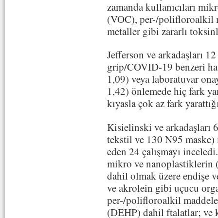
zamanda kullanıcıları mikro
(VOC), per-/polifloroalkil 
metaller gibi zararlı toksin
Jefferson ve arkadaşları 1
grip/COVID-19 benzeri has
1,09) veya laboratuvar ona
1,42) önlemede hiç fark y
kıyasla çok az fark yarattığ
Kisielinski ve arkadaşları
tekstil ve 130 N95 maske) 
eden 24 çalışmayı inceled
mikro ve nanoplastiklerin 
dahil olmak üzere endişe ve
ve akrolein gibi uçucu org
per-/polifloroalkil maddele
(DEHP) dahil ftalatlar; ve