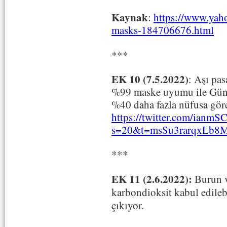
Kaynak
:
https://www.yah
masks-184706676.html
***
EK 10 (7.5.2022)
: Aşı pas
%99 maske uyumu ile Gün
%40 daha fazla nüfusa göre
https://twitter.com/ianm
s=20&t=msSu3rarqxLb8
***
EK 11 (2.6.2022):
Burun v
karbondioksit kabul edilebi
çıkıyor.