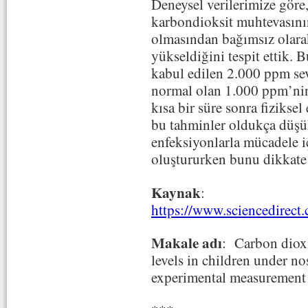
Deneysel verilerimize göre
karbondioksit muhtevasını
olmasından bağımsız olara
yükseldiğini tespit ettik. B
kabul edilen 2.000 ppm sev
normal olan 1.000 ppm’nin
kısa bir süre sonra fiziksel
bu tahminler oldukça düşük
enfeksiyonlarla mücadele iç
oluştururken bunu dikkate 
Kaynak
:
https://www.sciencedirec
Makale adı
: Carbon dioxi
levels in children under n
experimental measurement 