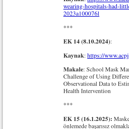
wearing-hospitals-had-lit
2023a100076l
***
EK 14 (8.10.2024)
:
Kaynak
:
https://www.acp
Makale
: School Mask Ma
Challenge of Using Differe
Observational Data to Estim
Health Intervention
***
EK 15 (16.1.2025):
Maskel
önlemede başarısız olmakla