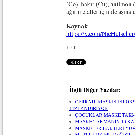
(Co), bakır (Cu), antimon 
ağır metaller için de aşmal
Kaynak
:
https://x.com/NicHulsche
***
İlgili Diğer Yazılar:
CERRAHİ MASKELER OKSİ
HIZLANDIRIYOR
ÇOCUKLAR MASKE TAK
MASKE TAKMANIN 10 KA
MASKELER BAKTERİ YUVA
MUTLULUK MU BAĞIŞIKLI