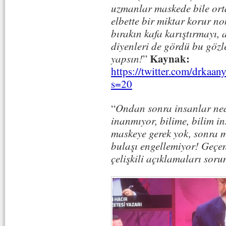
uzmanlar maskede bile orta
elbette bir miktar korur no
bırakın kafa karıştırmayı, 
diyenleri de gördü bu gözl
Kaynak:
yapsın!
”
https://twitter.com/drka
s=20
“
Ondan sonra insanlar ned
inanmıyor, bilime, bilim i
maskeye gerek yok, sonra m
bulaşı engellemiyor! Geçe
çelişkili açıklamaları sorun