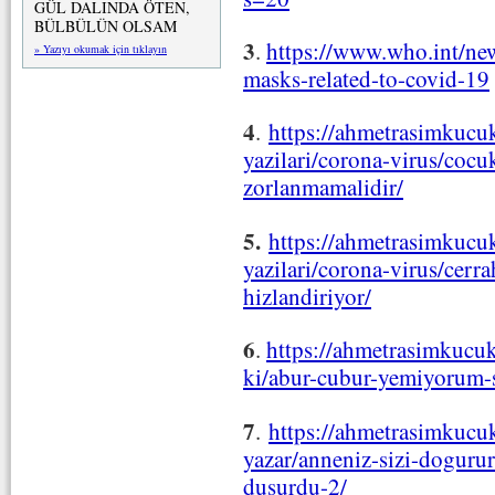
GÜL DALINDA ÖTEN,
BÜLBÜLÜN OLSAM
3
.
https://www.who.int/new
» Yazıyı okumak için tıklayın
masks-related-to-covid-19
4
.
https://ahmetrasimkucuk
yazilari/corona-virus/coc
zorlanmamalidir/
5.
https://ahmetrasimkucuk
yazilari/corona-virus/cerra
hizlandiriyor/
6
.
https://ahmetrasimkucu
ki/abur-cubur-yemiyorum-sa
7
.
https://ahmetrasimkucu
yazar/anneniz-sizi-doguru
dusurdu-2/