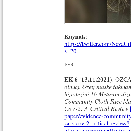
Kaynak
:
https://twitter.com/Neva
s=20
***
EK 6 (13.11.2021)
: ÖZC
olmuş. Özet; maske takman
hipotezini 16 Meta-analizi
Community Cloth Face Mask
CoV‑2: A Critical Review
paper/
evidence-community-
sars-cov-2-critical-review?
utm_source=social&utm_