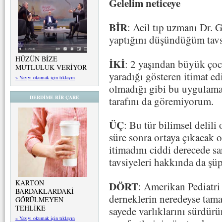
Gelelim neticeye
BİR
: Acil tıp uzmanı Dr. 
yaptığını düşündüğüm tav
HÜZÜN BİZE
İKİ
: 2 yaşından büyük çoc
MUTLULUK VERİYOR
yaradığı gösteren itimat ed
» Yazıyı okumak için tıklayın
olmadığı gibi bu uygulama
DERDİME BİR ÇARE
tarafını da göremiyorum.
ÜÇ
: Bu tür bilimsel delili 
süre sonra ortaya çıkacak 
itimadını ciddi derecede sa
tavsiyeleri hakkında da şüp
KARTON
DÖRT
: Amerikan Pediatr
BARDAKLARDAKİ
derneklerin neredeyse tama
GÖRÜLMEYEN
TEHLİKE
sayede varlıklarını sürdürü
» Yazıyı okumak için tıklayın