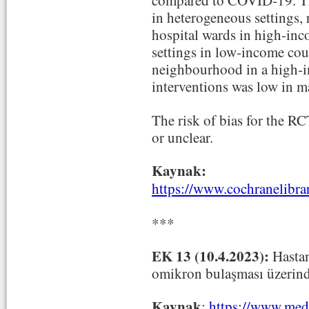
compared to COVID‐19. Th
in heterogeneous settings,
hospital wards in high‐inc
settings in low‐income cou
neighbourhood in a high‐
interventions was low in m
The risk of bias for the R
or unclear.
Kaynak:
https://www.cochranelibr
***
EK 13 (10.4.2023):
Hastan
omikron bulaşması üzerinde
Kaynak
:
https://www.meds