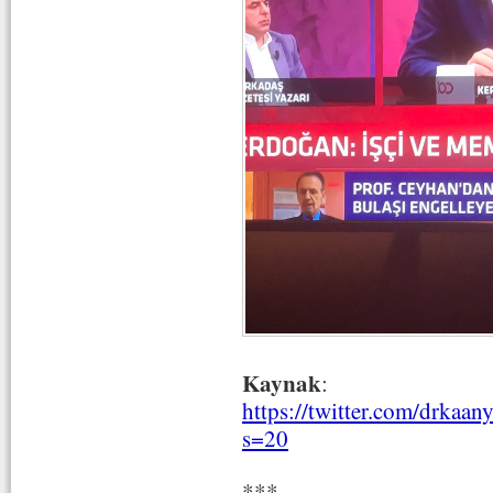
Kaynak
:
https://twitter.com/drka
s=20
***