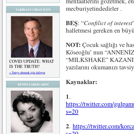
menfaatlerini gözetmek, e
mecburiyetindedirler .
TABİBAN-I CİHAN İÇÜN
BEŞ
: “
Confilict of interest
halletmesi gereken en büyü
NOT:
Çocuk sağlığı ve has
Köseoğlu’ nun “ANNEN
“MILKSHAKE” KAZANIN
COVID UPDATE: WHAT
yazılarını okumanızı tavsi
IS THE TRUTH?
» Yazıyı okumak için tıklayın
Kaynaklar:
BENİM ŞARKILARIM
1
.
https://twitter.com/gulp
s=20
2
.
https://twitter.com/ko
s=20