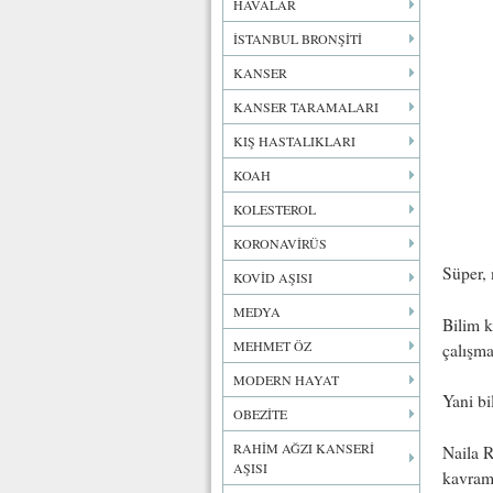
HAVALAR
İSTANBUL BRONŞİTİ
KANSER
KANSER TARAMALARI
KIŞ HASTALIKLARI
KOAH
KOLESTEROL
KORONAVİRÜS
Süper,
KOVİD AŞISI
MEDYA
Bilim k
MEHMET ÖZ
çalışma
MODERN HAYAT
Yani bi
OBEZİTE
RAHİM AĞZI KANSERİ
Naila R
AŞISI
kavramı