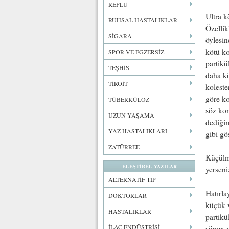
REFLÜ
Ultra k
RUHSAL HASTALIKLAR
Özellik
SİGARA
öylesin
kötü ko
SPOR VE EGZERSİZ
partikü
TEŞHİS
daha kü
TİROİT
koleste
göre ko
TÜBERKÜLOZ
söz kon
UZUN YAŞAMA
dediğim
YAZ HASTALIKLARI
gibi gös
ZATÜRREE
Küçülmü
ELEŞTİREL YAZILAR
yerseni
ALTERNATİF TIP
Hatırla
DOKTORLAR
küçük 
HASTALIKLAR
partikü
İLAÇ ENDÜSTRİSİ
süper, 