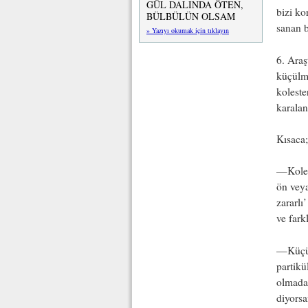
GÜL DALINDA ÖTEN,
bizi ko
BÜLBÜLÜN OLSAM
sanan b
» Yazıyı okumak için tıklayın
6. Araş
küçülmü
koleste
karalan
Kısaca;
—Kolest
ön veya
zararlı
ve fark
—Küçül
partikü
olmada
diyorsa