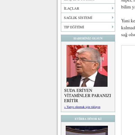
bilim y
İLAÇLAR
SAĞLIK SİSTEMİ
Yani k
TIP EĞİTİMİ
kalmadı
sağ ol
HABERİNİZ OLSUN
SUDA ERİYEN
VİTAMİNLER PARANIZI
ERİTİR
» Yazıyı okumak için tıklayın
ETİBBA DİYOR Kİ