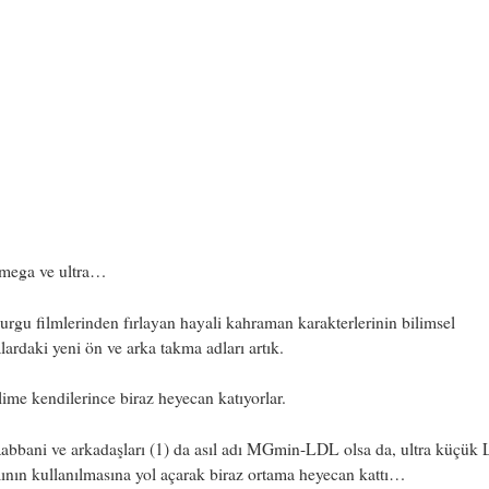
 mega ve ultra…
urgu filmlerinden fırlayan hayali kahraman karakterlerinin bilimsel
lardaki yeni ön ve arka takma adları artık.
lime kendilerince biraz heyecan katıyorlar.
abbani ve arkadaşları (1) da asıl adı MGmin-LDL olsa da, ultra küçük
nın kullanılmasına yol açarak biraz ortama heyecan kattı…