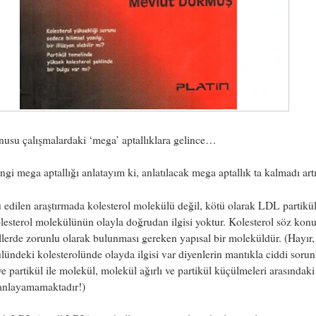
usu çalışmalardaki ‘mega’ aptallıklara gelince…
ngi mega aptallığı anlatayım ki, anlatılacak mega aptallık ta kalmadı ar
 edilen araştırmada kolesterol molekülü değil, kötü olarak LDL partikül
lesterol molekülünün olayla doğrudan ilgisi yoktur. Kolesterol söz kon
llerde zorunlu olarak bulunması gereken yapısal bir moleküldür. (Hayı
lündeki kolesterolünde olayda ilgisi var diyenlerin mantıkla ciddi sorun
ve partikül ile molekül, molekül ağırlı ve partikül küçülmeleri arasındaki
anlayamamaktadır!)