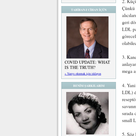
2. Küçü
Çünkü 
TABİBAN-I CİHAN İÇÜN
alıcıla
geri d
LDL pa
görecel
olabile
3. Kand
COVID UPDATE: WHAT
anlayam
IS THE TRUTH?
mega ap
» Yazıyı okumak için tıklayın
4. Yan
BENİM ŞARKILARIM
LDL) da
reseptö
savunma
sırada 
small 
5. Söz 