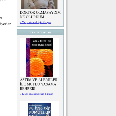
DOKTOR OLMASAYDIM
NE OLURDUM
kı
» Yazıyı okumak için tıklayın
üyorlar,
YENİ KİTAPLAR
ASTIM VE ALERJİLER
İLE MUTLU YAŞAMA
REHBERİ
» Kitabı incelemek için tıklayın