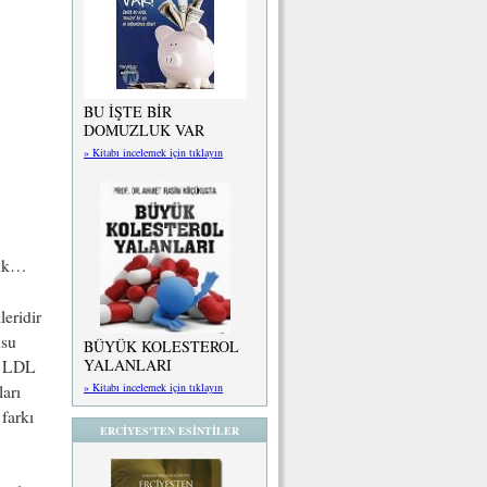
BU İŞTE BİR
DOMUZLUK VAR
» Kitabı incelemek için tıklayın
tık…
leridir
usu
BÜYÜK KOLESTEROL
YALANLARI
r, LDL
» Kitabı incelemek için tıklayın
ları
 farkı
ERCİYES'TEN ESİNTİLER