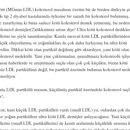
ötü (MGmin-LDL) kolesterol masalının özetini bir de bizden dinleyin ş
le tip 2 diyabet hastalarında öylesine bir zararlı bir kolesterol bulunmuş,
e zararlıymış ki buna sadece kötü kolesterol demek yetmemiş, bu nedenl
lesterol demişler(2)dikkatimiz artsın diye! Ultra kötü kolesterol dedikl
llerini ise şöyle tanımlamışlar: Kanda mevcut kötü LDL partiküllerinde
çük oluyorlarmış ve yoğunlukları da çok daha fazlaymış bu ultra kötü
rolün. Dikkat kötü olan partikül değilmiş gibi aktarılıyor, yani kötü olan
lesterol molekülü. Yani yine çaktırmadan, şuuraltımıza kolesterolü işliyo
usu haberlerde ve araştırmada suçlu olan çok çok küçülen, bizim kötü
iz LDL partikülünü değil, bu partikül üzerinde bulunan kolesterol mol
teriliyor.
ş LDL partikülü masum, küçülmüş partikül üzerindeki kolesterol suçlu
z!..
yın; hani küçük LDL partikülleri vardı (small LDL) ya, onlardan çok d
ve yoğun partiküllere ultra kötü LDL demişler anlayacağınız. Yani kü
llerini (small LDL partiküllerini) de kendi aralarında küçüklük sırasına
mega, mega star, ajdastar, tarkanstar ve ultra gibi ön eklerle kendilerine 