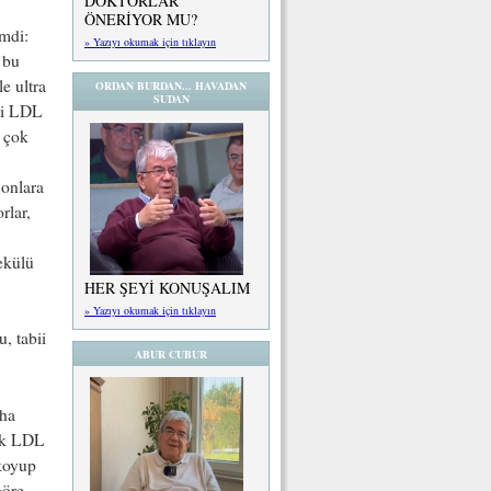
DOKTORLAR
ÖNERİYOR MU?
imdi:
» Yazıyı okumak için tıklayın
 bu
e ultra
ORDAN BURDAN... HAVADAN
SUDAN
eri LDL
n çok
 onlara
rlar,
ekülü
HER ŞEYİ KONUŞALIM
» Yazıyı okumak için tıklayın
, tabii
ABUR CUBUR
aha
çük LDL
 koyup
göre