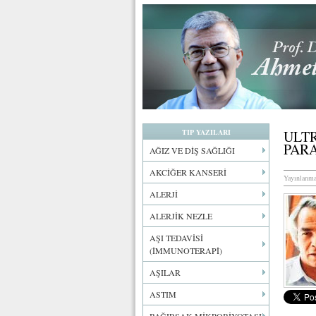
TIP YAZILARI
ULT
PARA
AĞIZ VE DİŞ SAĞLIĞI
AKCİĞER KANSERİ
Yayınlanma
ALERJİ
ALERJİK NEZLE
AŞI TEDAVİSİ
(İMMUNOTERAPİ)
AŞILAR
ASTIM