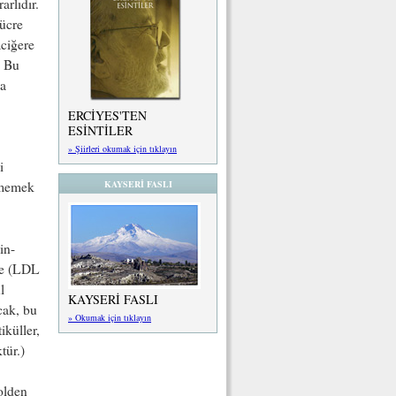
rlıdır.
ücre
aciğere
. Bu
da
ERCİYES'TEN
ESİNTİLER
» Şiirleri okumak için tıklayın
i
KAYSERİ FASLI
ememek
in-
rce (LDL
l
KAYSERİ FASLI
cak, bu
» Okumak için tıklayın
iküller,
tür.)
olden