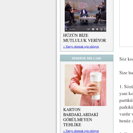
HÜZÜN BİZE
MUTLULUK VERİYOR
» Yazıyı okumak için tıklayın
Söz kon
DERDİME BİR ÇARE
Size ha
1. Sözü
yani ko
partikü
parkikü
KARTON
vardır 
BARDAKLARDAKİ
GÖRÜLMEYEN
henüz 
TEHLİKE
» Yazıyı okumak için tıklayın