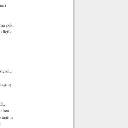
macı
 ama çok
a küçük
sterolü
ılaşmış
LDL
azalma
küçülür
i