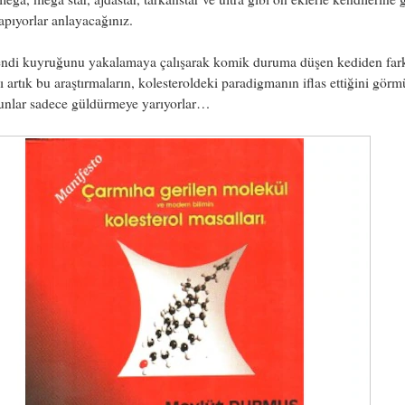
apıyorlar anlayacağınız.
endi kuyruğunu yakalamaya çalışarak komik duruma düşen kediden far
 artık bu araştırmaların, kolesteroldeki paradigmanın iflas ettiğini görm
sunlar sadece güldürmeye yarıyorlar…