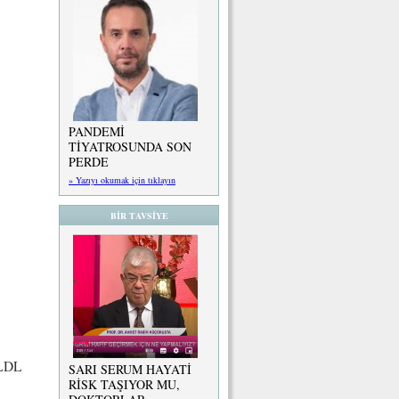
PANDEMİ
TİYATROSUNDA SON
PERDE
» Yazıyı okumak için tıklayın
BİR TAVSİYE
 LDL
SARI SERUM HAYATİ
RİSK TAŞIYOR MU,