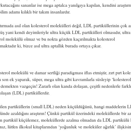
rkutacağını sananlar ise mega aptalca yanılgıya kapılan, kendini araştır
ilim adamı kılıklı bir takım insanlardır.
tırmada asıl olan kolesterol molekülleri değil, LDL partiküllerinin çok
ş yani kendi deyimleriyle ultra küçük LDL partikülleri olmasıdır, ultr
rol molekülü olmaz ve bu nokta gözden kaçırılmakta kolesterol
maktadır ki, bizce asıl ultra aptallık burada ortaya çıkar.
erol molekülü ve damar sertliği paradigması iflas etmiştir, zırt pırt kole
 son ek yaparak, süper, mega ultra gibi kavramlarla süsleyip ‘kolesterol
’ demekten vazgeçin! Zararlı olan kanda dolaşan, çeşitli nedenlerle farkl
lılaşan (LDL) partiküllerdir.
en partiküllerin (small LDL) neden küçüldüğünü, hangi maddelerin 
lünde azaldığını araştırın! Çünkü partikül üzerindeki moleküllerde bir 
n partikül küçülemez, moleküllerde azalma olmadan da LDL partikülü 
nız, lütfen ilkokul kitaplarından ‘yoğunluk ve moleküler ağırlık’ ilişkisin