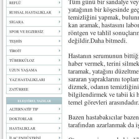
Tüm günü bir sandalye veya
REFLÜ
yatağının bir köşesinde geç
RUHSAL HASTALIKLAR
temizliğini yapmak, bulun
SİGARA
kan aramak, hastasını labo
röntgen ve tahlil sonuçları
SPOR VE EGZERSİZ
değildir.Daha bitmedi.
TEŞHİS
TİROİT
Hastanın serumunun bittiği
TÜBERKÜLOZ
haber vermek, terini silmek
taramak, yatağını düzeltme
UZUN YAŞAMA
sararan yapraklarını toplam
YAZ HASTALIKLARI
dizmek, odanın temizliğini
ZATÜRREE
bilgilendirmek ve tabii ki 
temel görevleri arasındadır
ELEŞTİREL YAZILAR
ALTERNATİF TIP
Bazen hastabakıcılar bazen
DOKTORLAR
tarafından azarlanmak da iş
HASTALIKLAR
İLAÇ ENDÜSTRİSİ