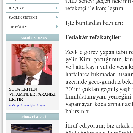
Otuz seneyi geçen hekimlik
refakatçi ile karşılaştım.
İLAÇLAR
SAĞLIK SİSTEMİ
İşte bunlardan bazıları:
TIP EĞİTİMİ
Fedakâr refakatçiler
HABERİNİZ OLSUN
Zevkle görev yapan tabii r
gelir. Kimi çocuğunun, kim
ve hatta kayınvalide veya 
haftalarca bıkmadan, usan
üzerinde gece-gündüz bekle
70’ini çoktan geçmiş yaşlı n
SUDA ERİYEN
VİTAMİNLER PARANIZI
kımıldatamayan, yemeğini 
ERİTİR
yapamayan kocalarına nasıl
» Yazıyı okumak için tıklayın
kalırsınız.
ETİBBA DİYOR Kİ
İtiraf ediyorum; biz erkek 
böyle bakması asla mümkün