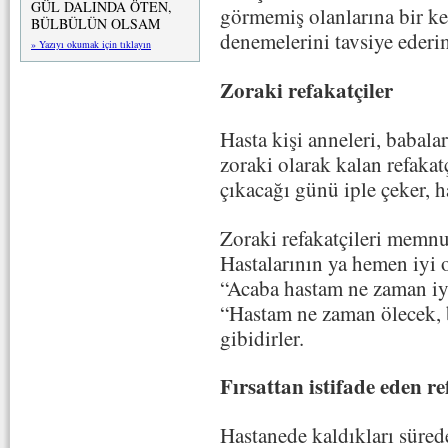
GÜL DALINDA ÖTEN,
görmemiş olanlarına bir ker
BÜLBÜLÜN OLSAM
denemelerini tavsiye ederi
» Yazıyı okumak için tıklayın
Zoraki refakatçiler
Hasta kişi anneleri, babaları
zoraki olarak kalan refakatç
çıkacağı günü iple çeker, ha
Zoraki refakatçileri memnu
Hastalarının ya hemen iyi 
“Acaba hastam ne zaman iyi
“Hastam ne zaman ölecek, 
gibidirler.
Fırsattan istifade eden re
Hastanede kaldıkları süred