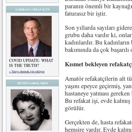
paranın önemli bir kaynağı 
TABİBAN-I CİHAN İÇÜN
faturasız bir iştir.
Son yıllarda sayıları gider
grubu daha vardır ki, onla
kadınlardır. Bu kadınların 
bakımında da çok başarılı o
COVID UPDATE: WHAT
Kısmet bekleyen refakatç
IS THE TRUTH?
» Yazıyı okumak için tıklayın
Amatör refakatçilerin alt t
BENİM ŞARKILARIM
yaşını epeyce geçirmiş, yani
hastaneye yatması gereken b
Bu refakat işi, evde kalmış 
görülür.
Gerçekten de, hasta refakat
hemşire vardır. Evde kalmış