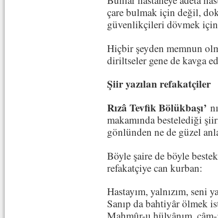
Bunlar hastaneye adeta has
çare bulmak için değil, dok
güvenlikçileri dövmek için
Hiçbir şeyden memnun olma
diriltseler gene de kavga e
Şiir yazılan refakatçiler
Rızâ Tevfik Bölükbaşı’
n
makamında bestelediği şiiri
gönlünden ne de güzel anla
Böyle şaire de böyle bestek
refakatçiye can kurban:
Hastayım, yalnızım, seni y
Sanıp da bahtiyâr ölmek is
Mahmûr-u hülyânım, câm-ı