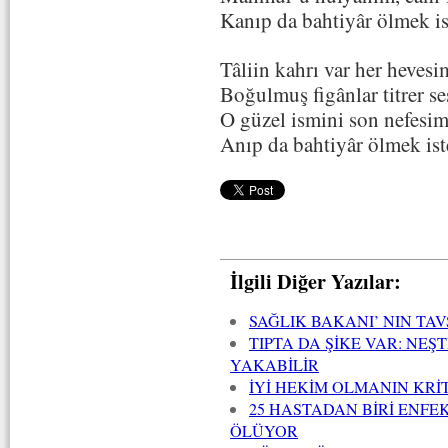
Kanıp da bahtiyâr ölmek is
Tâliin kahrı var her hevesi
Boğulmuş figânlar titrer s
O güzel ismini son nefesi
Anıp da bahtiyâr ölmek ist
İlgili Diğer Yazılar:
SAĞLIK BAKANI’ NIN TAV
TIPTA DA ŞİKE VAR: NEŞ
YAKABİLİR
İYİ HEKİM OLMANIN KRİT
25 HASTADAN BİRİ ENFEK
ÖLÜYOR