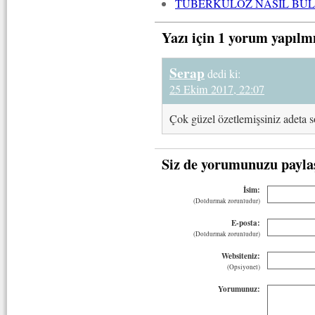
TÜBERKÜLOZ NASIL BUL
Yazı için 1 yorum yapılm
Serap
dedi ki:
25 Ekim 2017, 22:07
Çok güzel özetlemişsiniz adeta s
Siz de yorumunuzu payla
İsim:
(Doldurmak zorunludur)
E-posta:
(Doldurmak zorunludur)
Websiteniz:
(Opsiyonel)
Yorumunuz: