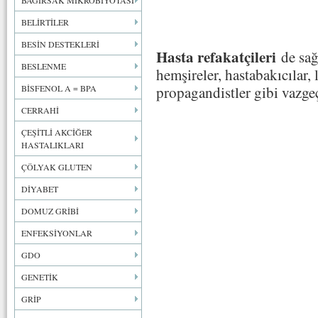
BAĞIRSAK MİKROBİYOTASI
BELİRTİLER
BESİN DESTEKLERİ
Hasta refakatçileri
de sağ
BESLENME
hemşireler, hastabakıcılar, 
BİSFENOL A = BPA
propagandistler gibi vazge
CERRAHİ
ÇEŞİTLİ AKCİĞER
HASTALIKLARI
ÇÖLYAK GLUTEN
DİYABET
DOMUZ GRİBİ
ENFEKSİYONLAR
GDO
GENETİK
GRİP