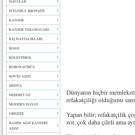
HAVALAR
İSTANBUL BRONŞİTİ
KANSER
KANSER TARAMALARI
KIŞ HASTALIKLARI
KOAH
KOLESTEROL
KORONAVİRÜS
KOVİD AŞISI
MEDYA
Dünyanın hiçbir memleketin
MEHMET ÖZ
refakatçiliği olduğunu sa
MODERN HAYAT
Yapan bilir; refakatçilik 
OBEZİTE
zor, çok daha çileli ama ayn
RAHİM AĞZI KANSERİ
AŞISI