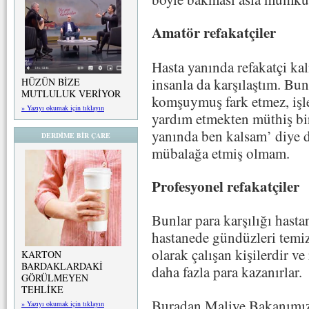
Amatör refakatçiler
Hasta yanında refakatçi ka
insanla da karşılaştım. Bun
HÜZÜN BİZE
MUTLULUK VERİYOR
komşuymuş fark etmez, işle
» Yazıyı okumak için tıklayın
yardım etmekten müthiş bir 
yanında ben kalsam’ diye d
DERDİME BİR ÇARE
mübalağa etmiş olmam.
Profesyonel refakatçiler
Bunlar para karşılığı hast
hastanede gündüzleri temiz
olarak çalışan kişilerdir v
KARTON
BARDAKLARDAKİ
daha fazla para kazanırlar.
GÖRÜLMEYEN
TEHLİKE
Buradan Maliye Bakanımıza 
» Yazıyı okumak için tıklayın