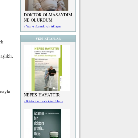
DOKTOR OLMASAYDIM
NE OLURDUM
» Yazıyı okumak için tıklayın
YENİ KİTAPLAR
rk:
şlıklı,
asıyla
NEFES HAYATTIR
» Kitabı incelemek için tıklayın