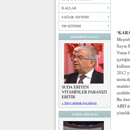
İLAÇLAR
SAĞLIK SİSTEMİ
TIP EĞİTİMİ
‘KAR
HABERİNİZ OLSUN
Meşrub
Sayın 
Vatan G
içeriği
kullanı
2012 yı
üretici
maddesi
SUDA ERİYEN
VİTAMİNLER PARANIZI
azaltıl
ERİTİR
Bu dur
» Yazıyı okumak için tıklayın
ABD’de 
yönelik
ETİBBA DİYOR Kİ