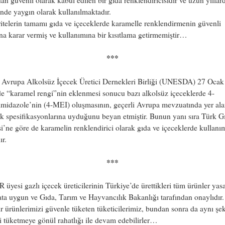
nde yaygın olarak kullanılmaktadır.
itelerin tamamı gıda ve içeceklerde karamelle renklendirmenin güvenli
a karar vermiş ve kullanımına bir kısıtlama getirmemiştir…
***
, Avrupa Alkolsüz İçecek Üretici Dernekleri Birliği (UNESDA) 27 Oca
de “karamel rengi”nin eklenmesi sonucu bazı alkolsüz içeceklerde 4-
imidazole’nin (4-MEI) oluşmasının, geçerli Avrupa mevzuatında yer al
k spesifikasyonlarına uyduğunu beyan etmiştir. Bunun yanı sıra Türk G
’ne göre de karamelin renklendirici olarak gıda ve içeceklerde kullanı
ır.
***
yesi gazlı içecek üreticilerinin Türkiye’de ürettikleri tüm ürünler yasa
a uygun ve Gıda, Tarım ve Hayvancılık Bakanlığı tarafından onaylıdır.
ır ürünlerimizi güvenle tüketen tüketicilerimiz, bundan sonra da aynı şe
i tüketmeye gönül rahatlığı ile devam edebilirler…