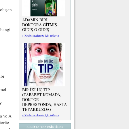
 oluşan
ADAMIN BİRİ
DOKTORA GİTMİŞ..
rhangi
GİDİŞ O GİDİŞ!
» Kitabı incelemek için tıklayın
ibi
amel
BİR İKİ ÜÇ TIP
(TABABET KOMADA,
DOKTOR
y
DEPRESYONDA, HASTA
TEYAKKUZDA)
a ve A
» Kitabı incelemek için tıklayın
orite
ERCİYES'TEN ESİNTİLER
ır gıda