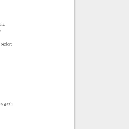
ola
a
 bizlere
en gazlı
ı