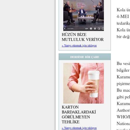
Kola ür
4-MEI 
tedarik
Kola ür
HÜZÜN BİZE
bir değ
MUTLULUK VERİYOR
» Yazıyı okumak için tıklayın
DERDİME BİR ÇARE
Bu vesi
bilgile
Karamel
pişirme
Bu madd
gibi pe
Karame
KARTON
Author
BARDAKLARDAKİ
WHO/FA
GÖRÜLMEYEN
TEHLİKE
Nation
» Yazıyı okumak için tıklayın
tarafın