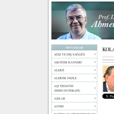
TIP YAZILARI
KOL
AĞIZ VE DİŞ SAĞLIĞI
Yayınlanma
AKCİĞER KANSERİ
ALERJİ
ALERJİK NEZLE
AŞI TEDAVİSİ
(İMMUNOTERAPİ)
AŞILAR
ASTIM