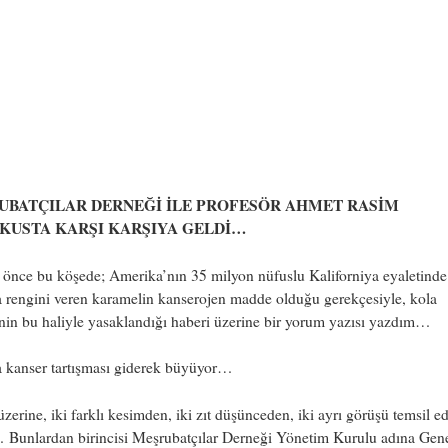
UBATÇILAR DERNEĞİ İLE PROFESÖR AHMET RASİM
KUSTA KARŞI KARŞIYA GELDİ…
 önce bu köşede; Amerika’nın 35 milyon nüfuslu Kaliforniya eyaletinde
 rengini veren karamelin kanserojen madde olduğu gerekçesiyle, kola
nin bu haliyle yasaklandığı haberi üzerine bir yorum yazısı yazdım…
a kanser tartışması giderek büyüyor…
zerine, iki farklı kesimden, iki zıt düşünceden, iki ayrı görüşü temsil e
 Bunlardan birincisi Meşrubatçılar Derneği Yönetim Kurulu adına Gen