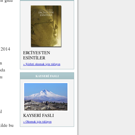
k 2014
ERCİYES'TEN
ESİNTİLER
an
» Şiirleri okumak için tıklayın
ıda
mı
KAYSERİ FASLI
l
KAYSERİ FASLI
» Okumak için tıklayın
kilde bu