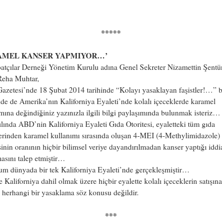
*****
AMEL KANSER YAPMIYOR…’
atçılar Derneği Yönetim Kurulu adına Genel Sekreter Nizamettin Şentü
Reha Muhtar,
azetesi’nde 18 Şubat 2014 tarihinde “Kolayı yasaklayan faşistler!…” ba
nde de Amerika’nın Kaliforniya Eyaleti’nde kolalı içeceklerde karamel
mına değindiğiniz yazınızla ilgili bilgi paylaşımında bulunmak isteriz…
lında ABD’nin Kaliforniya Eyaleti Gıda Otoritesi, eyaletteki tüm gıda
lerinden karamel kullanımı sırasında oluşan 4-MEI (4-Methylimidazole)
nin oranının hiçbir bilimsel veriye dayandırılmadan kanser yaptığı iddi
masını talep etmiştir…
um dünyada bir tek Kaliforniya Eyaleti’nde gerçekleşmiştir…
Kaliforniya dahil olmak üzere hiçbir eyalette kolalı içeceklerin satışına
 herhangi bir yasaklama söz konusu değildir.
***