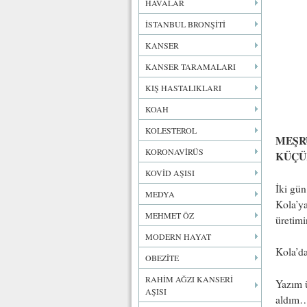
HAVALAR
İSTANBUL BRONŞİTİ
KANSER
KANSER TARAMALARI
KIŞ HASTALIKLARI
KOAH
KOLESTEROL
MEŞR
KORONAVİRÜS
KÜÇÜ
KOVİD AŞISI
İki gün
MEDYA
Kola’ya
MEHMET ÖZ
üretimi
MODERN HAYAT
Kola’d
OBEZİTE
RAHİM AĞZI KANSERİ
Yazım ü
AŞISI
aldım…