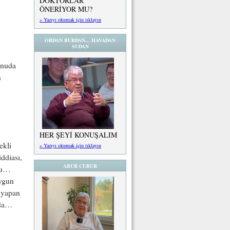
DOKTORLAR
ÖNERİYOR MU?
» Yazıyı okumak için tıklayın
ORDAN BURDAN... HAVADAN
SUDAN
onuda
n
HER ŞEYİ KONUŞALIM
ekli
» Yazıyı okumak için tıklayın
ddiası,
ABUR CUBUR
lgu…
uygun
 yapan
rda…