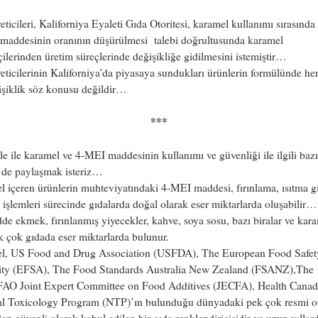
eticileri, Kaliforniya Eyaleti Gıda Otoritesi, karamel kullanımı sırasında
maddesinin oranının düşürülmesi talebi doğrultusunda karamel
çilerinden üretim süreçlerinde değişikliğe gidilmesini istemiştir…
eticilerinin Kaliforniya’da piyasaya sundukları ürünlerin formülünde he
işiklik söz konusu değildir…
***
le ile karamel ve 4-MEI maddesinin kullanımı ve güvenliği ile ilgili bazı
r de paylaşmak isteriz…
 içeren ürünlerin muhteviyatındaki 4-MEI maddesi, fırınlama, ısıtma g
 işlemleri sürecinde gıdalarda doğal olarak eser miktarlarda oluşabilir…
e ekmek, fırınlanmış yiyecekler, kahve, soya sosu, bazı biralar ve kar
k çok gıdada eser miktarlarda bulunur.
l, US Food and Drug Association (USFDA), The European Food Safet
ity (EFSA), The Food Standards Australia New Zealand (FSANZ),The
O Joint Expert Committee on Food Additives (JECFA), Health Canad
al Toxicology Program (NTP)’ın bulunduğu dünyadaki pek çok resmi ot
dan güvenli olarak kabul edilen bir gıda renklendiricisidir ve uzun yıllard