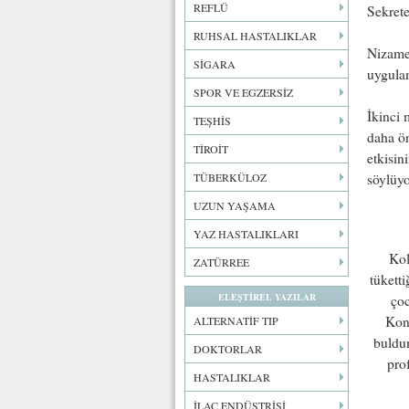
REFLÜ
Sekret
RUHSAL HASTALIKLAR
Nizamet
SİGARA
uygula
SPOR VE EGZERSİZ
İkinci
TEŞHİS
daha ö
TİROİT
etkisin
TÜBERKÜLOZ
söylü
UZUN YAŞAMA
YAZ HASTALIKLARI
Kol
ZATÜRREE
tükett
ELEŞTİREL YAZILAR
çoc
Konu
ALTERNATİF TIP
buldu
DOKTORLAR
pro
HASTALIKLAR
İLAÇ ENDÜSTRİSİ