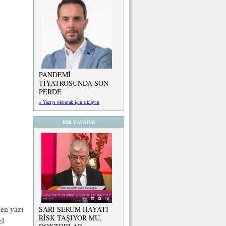
PANDEMİ
TİYATROSUNDA SON
PERDE
» Yazıyı okumak için tıklayın
BİR TAVSİYE
den yazı
SARI SERUM HAYATİ
RİSK TAŞIYOR MU,
el