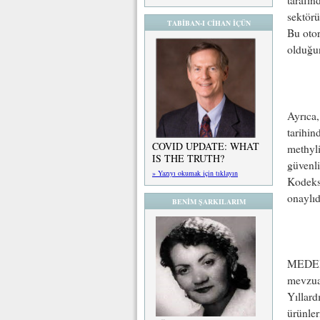
sektörü
TABİBAN-I CİHAN İÇÜN
Bu otor
olduğun
Ayrıca
tarihin
COVID UPDATE: WHAT
methyl
IS THE TRUTH?
güvenli
» Yazıyı okumak için tıklayın
Kodeksi
onaylıd
BENİM ŞARKILARIM
MEDER ü
mevzuat
Yıllard
ürünler