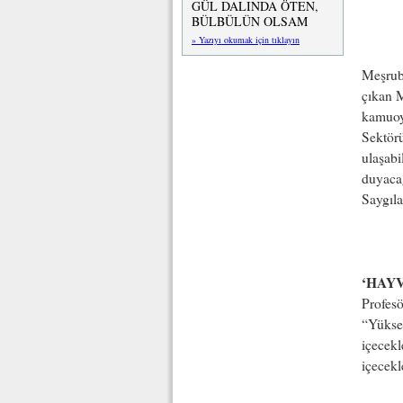
GÜL DALINDA ÖTEN,
BÜLBÜLÜN OLSAM
» Yazıyı okumak için tıklayın
Meşrub
çıkan M
kamuoy
Sektörü
ulaşabi
duyaca
Saygıla
‘HAY
Profes
“Yüksek
içecekl
içecek