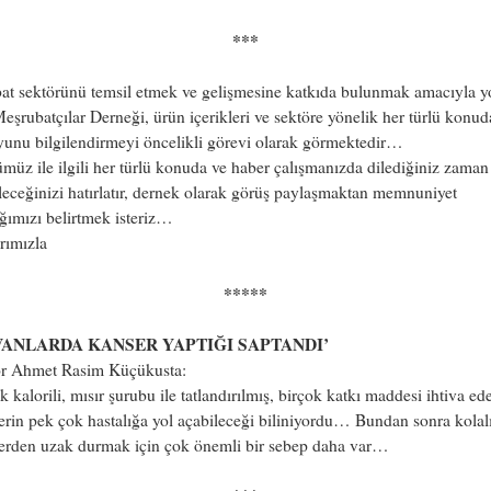
***
at sektörünü temsil etmek ve gelişmesine katkıda bulunmak amacıyla y
eşrubatçılar Derneği, ürün içerikleri ve sektöre yönelik her türlü konud
unu bilgilendirmeyi öncelikli görevi olarak görmektedir…
müz ile ilgili her türlü konuda ve haber çalışmanızda dilediğiniz zaman
leceğinizi hatırlatır, dernek olarak görüş paylaşmaktan memnuniyet
ğımızı belirtmek isteriz…
rımızla
*****
VANLARDA KANSER YAPTIĞI SAPTANDI’
ör Ahmet Rasim Küçükusta:
 kalorili, mısır şurubu ile tatlandırılmış, birçok katkı maddesi ihtiva ed
erin pek çok hastalığa yol açabileceği biliniyordu… Bundan sonra kolal
lerden uzak durmak için çok önemli bir sebep daha var…