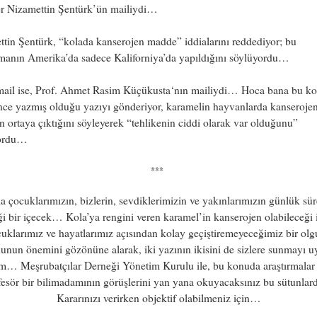
er Nizamettin Şentürk’ün mailiydi…
tin Şentürk, “kolada kanserojen madde” iddialarını reddediyor; bu
manın Amerika’da sadece Kaliforniya’da yapıldığını söylüyordu…
 mail ise, Prof. Ahmet Rasim Küçükusta‘nın mailiydi… Hoca bana bu k
nce yazmış olduğu yazıyı gönderiyor, karamelin hayvanlarda kanseroje
in ortaya çıktığını söyleyerek “tehlikenin ciddi olarak var olduğunu”
yordu…
***
a çocuklarımızın, bizlerin, sevdiklerimizin ve yakınlarımızın günlük sür
iği bir içecek… Kola’ya rengini veren karamel’in kanserojen olabileceği i
uklarımız ve hayatlarımız açısından kolay geçiştiremeyeceğimiz bir o
nun önemini gözönüne alarak, iki yazının ikisini de sizlere sunmayı 
m… Meşrubatçılar Derneği Yönetim Kurulu ile, bu konuda araştırmalar
fesör bir bilimadamının görüşlerini yan yana okuyacaksınız bu sütunla
Kararınızı verirken objektif olabilmeniz için…